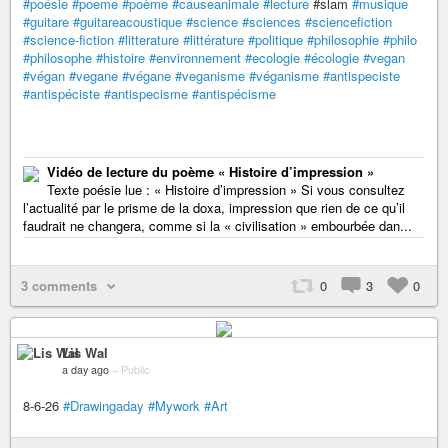
#poésie
#poeme
#poème
#causeanimale
#lecture
#slam
#musique
#guitare
#guitareacoustique
#science
#sciences
#sciencefiction
#science-fiction
#litterature
#littérature
#politique
#philosophie
#philo
#philosophe
#histoire
#environnement
#ecologie
#écologie
#vegan
#végan
#vegane
#végane
#veganisme
#véganisme
#antispeciste
#antispéciste
#antispecisme
#antispécisme
Vidéo de lecture du poème « Histoire d’impression »
Texte poésie lue : « Histoire d’impression » Si vous consultez
l’actualité par le prisme de la doxa, impression que rien de ce qu’il
faudrait ne changera, comme si la « civilisation » embourbée dan...
3 comments
0
3
0
Lis Wal
a day ago
–
Public
8-6-26
#Drawingaday
#Mywork
#Art