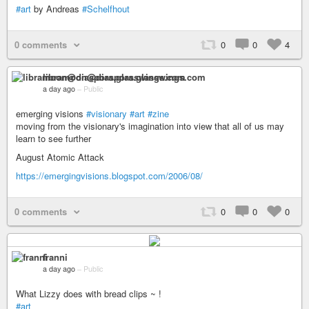
#art
by Andreas
#Schelfhout
0 comments
0
0
4
libramoon@diaspora.glasswings.com
a day ago
–
Public
emerging visions
#visionary
#art
#zine
moving from the visionary's imagination into view that all of us may
learn to see further
August Atomic Attack
https://emergingvisions.blogspot.com/2006/08/
0 comments
0
0
0
franni
a day ago
–
Public
What Lizzy does with bread clips ~ !
#art