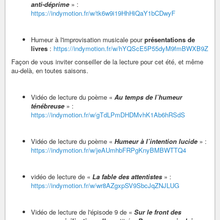
anti-déprime
» :
https://indymotion.fr/w/tk6w9i19HhHiQaY1bCDwyF
Humeur à l'improvisation musicale pour
présentations de
livres
:
https://indymotion.fr/w/hYQScE5P55dyM9fmBWXB9Z
Façon de vous inviter conseiller de la lecture pour cet été, et même
au-delà, en toutes saisons.
Vidéo de lecture du poème «
Au temps de l’humeur
ténébreuse
» :
https://indymotion.fr/w/gTdLPmDHDMvhK1Ab6hRSdS
Vidéo de lecture du poème «
Humeur à l’intention lucide
» :
https://indymotion.fr/w/jeAUmhbFRPgKnyBMBWTTQ4
vidéo de lecture de «
La fable des attentistes
» :
https://indymotion.fr/w/wr8AZgxpSV9SbcJqZNJLUG
Vidéo de lecture de l'épisode 9 de «
Sur le front des