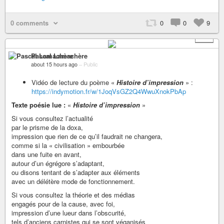
0 comments
0
0
9
+ 1
Pascal Lamachère
about 15 hours ago
–
Public
Vidéo de lecture du poème «
Histoire d’impression
» :
https://indymotion.fr/w/1JoqVsGZ2Q4WwuXnokPbAp
Texte poésie lue :
«
Histoire d’impression
»
Si vous consultez l’actualité
par le prisme de la doxa,
impression que rien de ce qu’il faudrait ne changera,
comme si la « civilisation » embourbée
dans une fuite en avant,
autour d’un égrégore s’adaptant,
ou disons tentant de s’adapter aux éléments
avec un délétère mode de fonctionnement.
Si vous consultez la théorie et des médias
engagés pour de la cause, avec foi,
impression d’une lueur dans l’obscurité,
tels d’anciens carnistes qui se sont véganisés