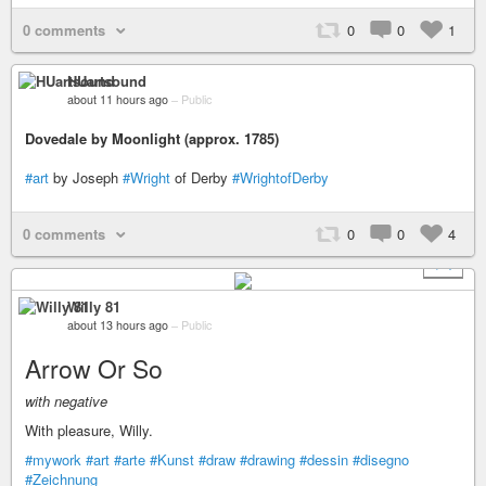
0 comments
0
0
1
HUartsound
about 11 hours ago
–
Public
Dovedale by Moonlight (approx. 1785)
#art
by Joseph
#Wright
of Derby
#WrightofDerby
0 comments
0
0
4
+ 1
Willy 81
about 13 hours ago
–
Public
Arrow Or So
with negative
With pleasure, Willy.
#mywork
#art
#arte
#Kunst
#draw
#drawing
#dessin
#disegno
#Zeichnung