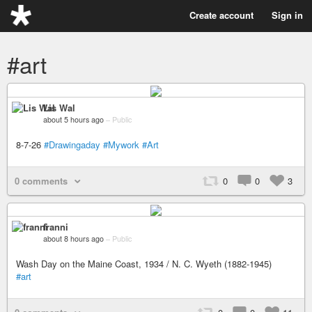
Create account
Sign in
#art
Lis Wal
about 5 hours ago
–
Public
8-7-26
#Drawingaday
#Mywork
#Art
0 comments
0
0
3
franni
about 8 hours ago
–
Public
Wash Day on the Maine Coast, 1934 / N. C. Wyeth (1882-1945)
#art