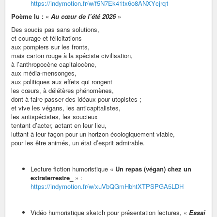
https://indymotion.fr/w/f5N7Ek41tx6o8ANXYcjrq1
Poème lu :
«
Au cœur de l’été 2026
»
Des soucis pas sans solutions,
et courage et félicitations
aux pompiers sur les fronts,
mais carton rouge à la spéciste civilisation,
à l’anthropocène capitalocène,
aux média-mensonges,
aux politiques aux effets qui rongent
les cœurs, à délétères phénomènes,
dont à faire passer des idéaux pour utopistes ;
et vive les végans, les anticapitalistes,
les antispécistes, les soucieux
tentant d’acter, actant en leur lieu,
luttant à leur façon pour un horizon écologiquement viable,
pour les être animés, un état d’esprit admirable.
Lecture fiction humoristique «
Un repas (végan) chez un
extraterrestre_
» :
https://indymotion.fr/w/xuVbQGmHbhtXTPSPGA5LDH
Vidéo humoristique sketch pour présentation lectures, «
Essai