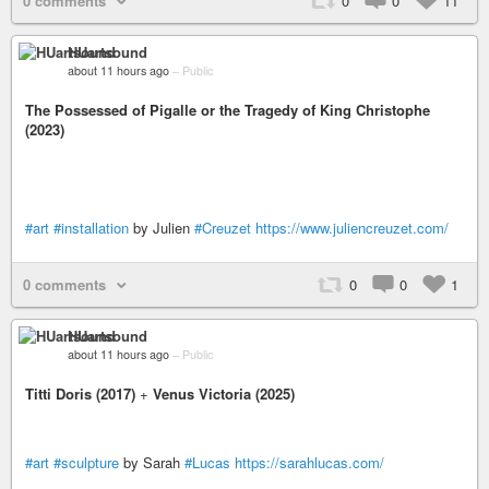
0 comments
0
0
11
HUartsound
about 11 hours ago
–
Public
The Possessed of Pigalle or the Tragedy of King Christophe
(2023)
#art
#installation
by Julien
#Creuzet
https://www.juliencreuzet.com/
0 comments
0
0
1
HUartsound
about 11 hours ago
–
Public
Titti Doris (2017)
+
Venus Victoria (2025)
#art
#sculpture
by Sarah
#Lucas
https://sarahlucas.com/