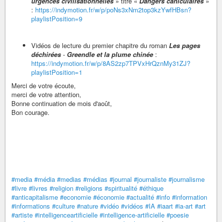
urgences civilisationnelles
» titré «
Dangers caniculaires
»
:
https://indymotion.fr/w/p/poNs3xNm2top3kzYwfHBsn?
playlistPosition=9
Vidéos de lecture du premier chapitre du roman
Les pages
déchirées
-
Greendle et la plume chinée
:
https://indymotion.fr/w/p/8AS2zp7TPVxHrQznMy31ZJ?
playlistPosition=1
Merci de votre écoute,
merci de votre attention,
Bonne continuation de mois d'août,
Bon courage.
#media
#média
#medias
#médias
#journal
#journaliste
#journalisme
#livre
#livres
#religion
#religions
#spiritualité
#éthique
#anticapitalisme
#economie
#économie
#actualité
#info
#information
#informations
#culture
#nature
#vidéo
#vidéos
#IA
#iaart
#ia-art
#art
#artiste
#intelligenceartificielle
#intelligence-artificielle
#poesie