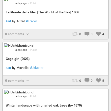
a day ago
–
Public
Le Monde de la Mer [The World of the Sea] 1866
#art
by Alfred
#Frédol
0 comments
0
0
4
HUartsound
a day ago
–
Public
Cage girl (2023)
#art
by Michelle
#Uckotter
0 comments
0
0
5
HUartsound
a day ago
–
Public
Winter landscape with gnarled oak trees (by 1870)