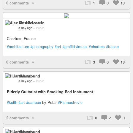
0 comments
1
0
13
Alex Feldstein
a day ago
–
Public
Chartres, France
#architecture
#photography
#art
#graffiti
#mural
#chartres
#france
0 comments
3
0
18
HUartsound
a day ago
–
Public
Elderly Guitarist with Smoking Red Instrument
#keith
#art
#cartoon
by Petar
#Pismestrovic
2 comments
0
2
0
HUartsound