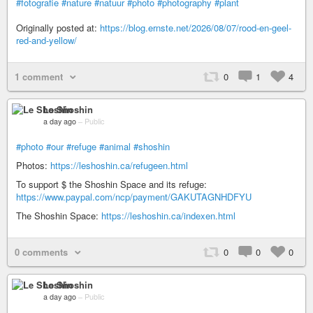
#fotografie
#nature
#natuur
#photo
#photography
#plant
Originally posted at:
https://blog.ernste.net/2026/08/07/rood-en-geel-
red-and-yellow/
1 comment
0
1
4
Le Shoshin
a day ago
–
Public
#photo
#our
#refuge
#animal
#shoshin
Photos:
https://leshoshin.ca/refugeen.html
To support $ the Shoshin Space and its refuge:
https://www.paypal.com/ncp/payment/GAKUTAGNHDFYU
The Shoshin Space:
https://leshoshin.ca/indexen.html
0 comments
0
0
0
Le Shoshin
a day ago
–
Public