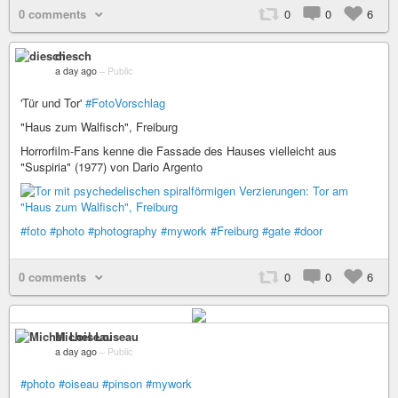
0 comments
0
0
6
diesch
a day ago
–
Public
'Tür und Tor'
#FotoVorschlag
"Haus zum Walfisch", Freiburg
Horrorfilm-Fans kenne die Fassade des Hauses vielleicht aus
"Suspiria" (1977) von Dario Argento
#foto
#photo
#photography
#mywork
#Freiburg
#gate
#door
0 comments
0
0
6
Michel Loiseau
a day ago
–
Public
#photo
#oiseau
#pinson
#mywork