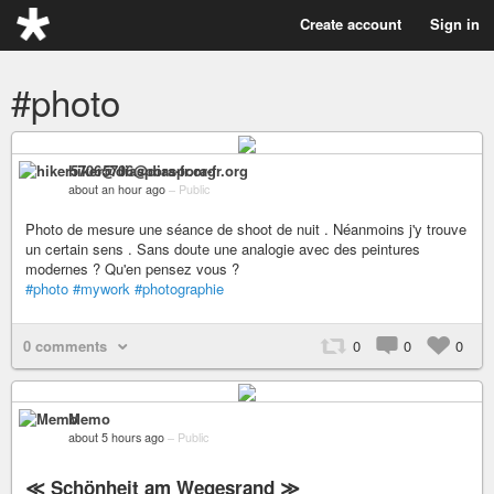
Create account
Sign in
#photo
hiker5706@diaspora-fr.org
about an hour ago
–
Public
Photo de mesure une séance de shoot de nuit . Néanmoins j'y trouve
un certain sens . Sans doute une analogie avec des peintures
modernes ? Qu'en pensez vous ?
#photo
#mywork
#photographie
0 comments
0
0
0
Memo
about 5 hours ago
–
Public
≪ Schönheit am Wegesrand ≫