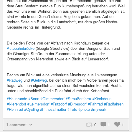
Foto auf die zweieinhalb Wagen der "Bimmelbahn" genutzt, die von
dem Straußenfarm zwecks Publikumsbespaßung betrieben wird. Weil
das von unserem Wohnort Bonn aus gesehen ziemlich abgelegen ist,
sind wir nie in den Genuß dieses Angebots gekommen. Auf der
rechten Seite ein Blick in die Landschaft, mit dem großen Haribo-
Gebäude rechts im Hintergrund.
Die beiden Fotos von der Abfahrt nach Kirchdaun zeigen die
Autobahnbrücke
(Google Streetview) über den Bengener Bach und
die Gimmiger Straße. In der Zusammenstellung unten der
Ortseingang von Nierendorf sowie ein Blick auf Leimersdorf.
Rechts ein Blick auf eine verkorkste Mischung aus linksseitigem
#Radweg
und
#Gehweg
, bei der ich mich beim Vorbeifahren jedesmal
frage, wie man eigentlich auf so einen Schwachsinn kommt. Rechts
unten und abschließend die Rückfahrt durch den Kottenforst
#Hausrunde
#Bonn
#Gimmersdorf
#Straußenfarm
#Kirchdaun
#Nierendorf
#Leimersdorf
#Fritzdorf
#Birresdorf
#Fahrrad
#Radfahren
#Rennrad
#Cycling
#Fitnessimalter
#Foto
#photo
#mywork
1 comment
0
1
1