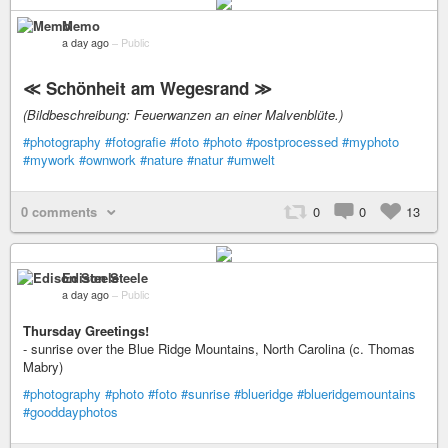
Memo
a day ago
–
Public
≪ Schönheit am Wegesrand ≫
(Bildbeschreibung: Feuerwanzen an einer Malvenblüte.)
#photography
#fotografie
#foto
#photo
#postprocessed
#myphoto
#mywork
#ownwork
#nature
#natur
#umwelt
0 comments
0
0
13
Edison Steele
a day ago
–
Public
Thursday Greetings!
- sunrise over the Blue Ridge Mountains, North Carolina (c. Thomas
Mabry)
#photography
#photo
#foto
#sunrise
#blueridge
#blueridgemountains
#gooddayphotos