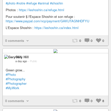
#photo
#notre
#refuge
#animal
#shoshin
Photos :
https://leshoshin.ca/refuge.html
Pour soutenir $ l'Espace Shoshin et son refuge :
https://www.paypal.com/ncp/payment/GAKUTAGNHDFYU
L'Espace Shoshin :
https://leshoshin.ca/index.html
0 comments
0
0
0
Gary Hill
a day ago
–
Public
Green grow...
#Photo
#Photography
#Photographer
#MyWork
0 comments
0
0
8