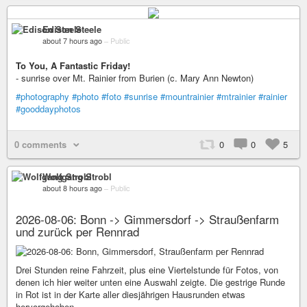
Edison Steele
about 7 hours ago
–
Public
To You, A Fantastic Friday!
- sunrise over Mt. Rainier from Burien (c. Mary Ann Newton)
#photography
#photo
#foto
#sunrise
#mountrainier
#mtrainier
#rainier
#gooddayphotos
0 comments
0
0
5
Wolfgang Strobl
about 8 hours ago
–
Public
2026-08-06: Bonn -> Gimmersdorf -> Straußenfarm
und zurück per Rennrad
Drei Stunden reine Fahrzeit, plus eine Viertelstunde für Fotos, von
denen ich hier weiter unten eine Auswahl zeigte. Die gestrige Runde
in Rot ist in der Karte aller diesjährigen Hausrunden etwas
hervorgehoben.