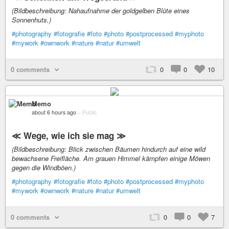
(Bildbeschreibung: Nahaufnahme der goldgelben Blüte eines
Sonnenhuts.)
#photography
#fotografie
#foto
#photo
#postprocessed
#myphoto
#mywork
#ownwork
#nature
#natur
#umwelt
0 comments
0
0
10
Memo
about 6 hours ago
–
Public
≪ Wege, wie ich sie mag ≫
(Bildbeschreibung: Blick zwischen Bäumen hindurch auf eine wild
bewachsene Freifläche. Am grauen Himmel kämpfen einige Möwen
gegen die Windböen.)
#photography
#fotografie
#foto
#photo
#postprocessed
#myphoto
#mywork
#ownwork
#nature
#natur
#umwelt
0 comments
0
0
7