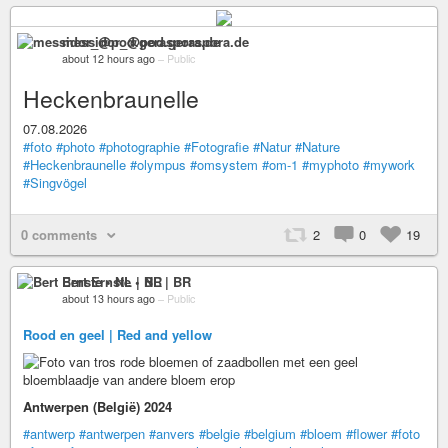
messidor_@pod.geraspora.de
about 12 hours ago
–
Public
Heckenbraunelle
07.08.2026
#foto
#photo
#photographie
#Fotografie
#Natur
#Nature
#Heckenbraunelle
#olympus
#omsystem
#om-1
#myphoto
#mywork
#Singvögel
0 comments
2
0
19
Bert Ernste • NL | BR
about 13 hours ago
–
Public
Rood en geel | Red and yellow
Antwerpen (België) 2024
#antwerp
#antwerpen
#anvers
#belgie
#belgium
#bloem
#flower
#foto