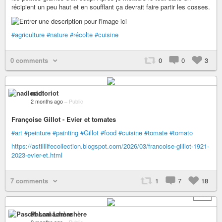
récipient un peu haut et en soufflant ça devrait faire partir les cosses.
#agriculture
#nature
#récolte
#cuisine
0 comments
0
0
3
nadloriot
2 months ago
–
Public
Françoise Gillot - Evier et tomates
#art
#peinture
#painting
#Gillot
#food
#cuisine
#tomate
#tomato
https://astilllifecollection.blogspot.com/2026/03/francoise-gilllot-1921-
2023-evier-et.html
7 comments
1
7
18
+ 4
Pascal Lamachère