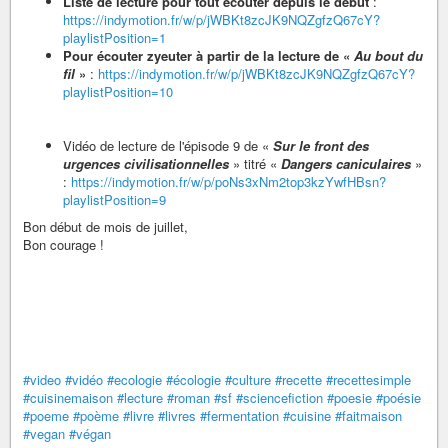
Liste de lecture pour tout écouter depuis le début
:
https://indymotion.fr/w/p/jWBKt8zcJK9NQZgfzQ67cY?
playlistPosition=1
Pour écouter zyeuter à partir de la lecture de «
Au bout du
fil
»
:
https://indymotion.fr/w/p/jWBKt8zcJK9NQZgfzQ67cY?
playlistPosition=10
Vidéo de lecture de l'épisode 9 de «
Sur le front des
urgences civilisationnelles
» titré «
Dangers caniculaires
»
:
https://indymotion.fr/w/p/poNs3xNm2top3kzYwfHBsn?
playlistPosition=9
Bon début de mois de juillet,
Bon courage !
#video
#vidéo
#ecologie
#écologie
#culture
#recette
#recettesimple
#cuisinemaison
#lecture
#roman
#sf
#sciencefiction
#poesie
#poésie
#poeme
#poème
#livre
#livres
#fermentation
#cuisine
#faitmaison
#vegan
#végan