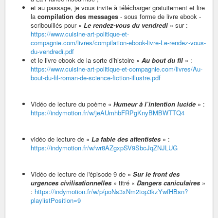
et au passage, je vous invite à télécharger gratuitement et lire
la
compilation des messages
- sous forme de livre ebook -
scribouillés pour «
Le rendez-vous du vendredi
» sur :
https://www.cuisine-art-politique-et-
compagnie.com/livres/compilation-ebook-livre-Le-rendez-vous-
du-vendredi.pdf
et le livre ebook de la sorte d’histoire «
Au bout du fil
» :
https://www.cuisine-art-politique-et-compagnie.com/livres/Au-
bout-du-fil-roman-de-science-fiction-illustre.pdf
Vidéo de lecture du poème «
Humeur à l’intention lucide
» :
https://indymotion.fr/w/jeAUmhbFRPgKnyBMBWTTQ4
vidéo de lecture de «
La fable des attentistes
» :
https://indymotion.fr/w/wr8AZgxpSV9SbcJqZNJLUG
Vidéo de lecture de l'épisode 9 de «
Sur le front des
urgences civilisationnelles
» titré «
Dangers caniculaires
»
:
https://indymotion.fr/w/p/poNs3xNm2top3kzYwfHBsn?
playlistPosition=9