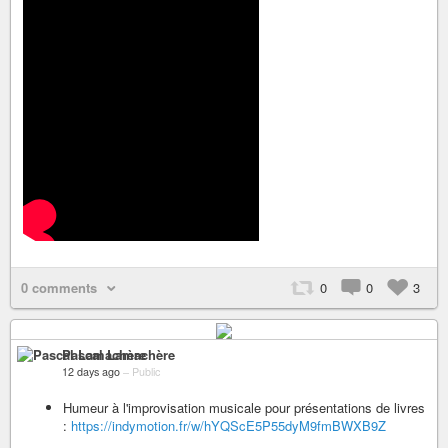
0 comments
0
0
3
Pascal Lamachère
12 days ago
–
Public
Humeur à l'improvisation musicale pour présentations de livres
:
https://indymotion.fr/w/hYQScE5P55dyM9fmBWXB9Z