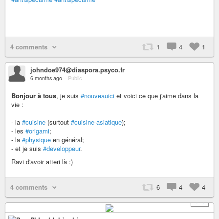
4 comments
1
4
1
johndoe974@diaspora.psyco.fr
6 months ago
–
Public
Bonjour à tous
, je suis
#nouveauici
et voici ce que j'aime dans la
vie :
- la
#cuisine
(surtout
#cuisine-asiatique
);
- les
#origami
;
- la
#physique
en général;
- et je suis
#developpeur
.
Ravi d'avoir atteri là :)
4 comments
6
4
4
+ 4