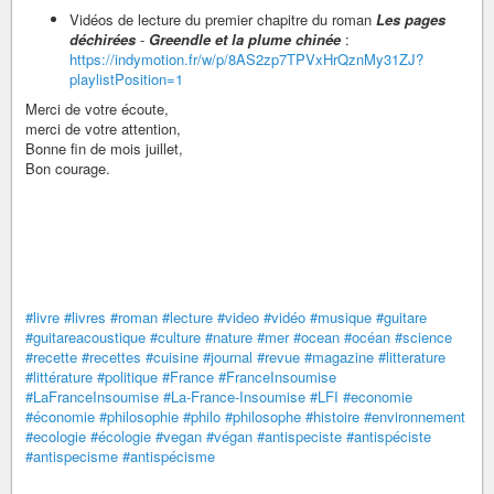
Vidéos de lecture du premier chapitre du roman
Les pages
déchirées
-
Greendle et la plume chinée
:
https://indymotion.fr/w/p/8AS2zp7TPVxHrQznMy31ZJ?
playlistPosition=1
Merci de votre écoute,
merci de votre attention,
Bonne fin de mois juillet,
Bon courage.
#livre
#livres
#roman
#lecture
#video
#vidéo
#musique
#guitare
#guitareacoustique
#culture
#nature
#mer
#ocean
#océan
#science
#recette
#recettes
#cuisine
#journal
#revue
#magazine
#litterature
#littérature
#politique
#France
#FranceInsoumise
#LaFranceInsoumise
#La-France-Insoumise
#LFI
#economie
#économie
#philosophie
#philo
#philosophe
#histoire
#environnement
#ecologie
#écologie
#vegan
#végan
#antispeciste
#antispéciste
#antispecisme
#antispécisme