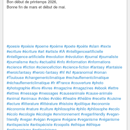
Bon début de printemps 2026,
Bonne fin de mars et début de mai.
#poesie
#poésie
#poeme
#poème
#poete
#poète
#slam
#texte
#ecriture
#écriture
#art
#artiste
#IA
#intelligenceartificielle
#intelligence-artificielle
#revolution
#révolution
#journal
#journaliste
#journalisme
#actu
#actualité
#info
#information
#informations
#science
#fiction
#sciencefiction
#science-fiction
#fantasy
#fantaisie
#heroicfantasy
#heroic-fantasy
#hf
#sf
#paranormal
#roman
#Toulouse
#changementclimatique
#rechauffementclimatique
#réchauffementclimatique
#fr
#France
#couverture
#photo
#photographie
#livre
#livres
#magazine
#magazines
#ebook
#lettre
#lettres
#message
#messages
#causeanimale
#cause-animale
#animal
#animaux
#video
#vidéo
#theatre
#théâtre
#recette
#cuisine
#lecture
#litterature
#littérature
#histoire
#politique
#economie
#économie
#nature
#culture
#philosophie
#philo
#philosophe
#ecolo
#écolo
#ecologie
#écologie
#environnement
#veganfriendly
#vegan-
friendly
#vegan
#végan
#vegane
#végane
#veganisme
#véganisme
#antispeciste
#antispéciste
#zoopolis
#ethique
#éthique
#antispecisme
#antispécisme