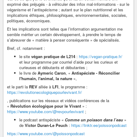
exprimé des préjugés - à véhiculer des infox mal-informations - sur le
véganisme et l’antispécisme ; autant sur le plan nutritionnel et les
implications éthiques, philosophiques, environnementales, sociales,
politiques, économiques.
Et les implications sont telles que l’information argumentation me
semble mériter un certain développement, à prendre le temps de
s’abreuver de « matière à penser conséquente » de spécialisés.
Bref, cf. notamment :
le site
végan pratique de L214
:
https://vegan-pratique.fr/
et leur programme par courriel d’aide pour les curieux et
curieuses et débutants et débutantes ;
le livre de
Aymeric Caron
, «
Antispéciste - Réconcilier
l'humain, l'animal, la nature
»,
et le parti la
REV
alliée à
LFI
, le programme :
https://revolutionecologiquepourlevivant.fr/
, publications sur les réseaux et vidéos conférences de la
«
Révolution écologique pour le Vivant
» :
https://www.youtube.com/@revpourlevivant
;
le podcast antispéciste «
Comme un poisson dans l’eau
»
de
Victor Duran-Le Peuch
:
https://linktr.ee/poissonpodcast
https://www.youtube.com/@poissonpodcast