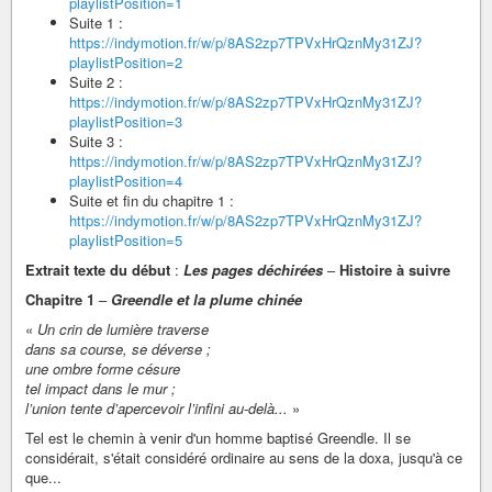
playlistPosition=1
Suite 1 :
https://indymotion.fr/w/p/8AS2zp7TPVxHrQznMy31ZJ?
playlistPosition=2
Suite 2 :
https://indymotion.fr/w/p/8AS2zp7TPVxHrQznMy31ZJ?
playlistPosition=3
Suite 3 :
https://indymotion.fr/w/p/8AS2zp7TPVxHrQznMy31ZJ?
playlistPosition=4
Suite et fin du chapitre 1 :
https://indymotion.fr/w/p/8AS2zp7TPVxHrQznMy31ZJ?
playlistPosition=5
Extrait texte du début
:
Les pages déchirées
–
Histoire à suivre
Chapitre 1
–
Greendle et la plume chinée
«
Un crin de lumière traverse
dans sa course, se déverse ;
une ombre forme césure
tel impact dans le mur ;
l’union tente d’apercevoir l’infini au-delà...
»
Tel est le chemin à venir d'un homme baptisé Greendle. Il se
considérait, s'était considéré ordinaire au sens de la doxa, jusqu'à ce
que...