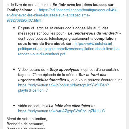
et le livre de son auteur : «
En finir avec les idées fausses sur
l'antispécisme
» :
https://editionsatelier.com/boutique/accueil/492-
en-finir-avec-les-idees-fausses-sur-l-antispecisme-
9782708295407.html
;
Et puis cf. articles et divers doc’s conseillés au fil des
messages scribouillés pour «
Le rendez-vous du vendredi
»
dont vous pouvez télécharger gratuitement la
compilation
sous forme de livre ebook
sur :
https://www.cuisine-art-
politique-et-compagnie.com/livres/compilation-ebook-livre-Le-
rendez-vous-du-vendredi.pdf
Vidéo lecture de «
Stop apocalypse
» qui est d’une certaine
façon le 7ème épisode de la série «
Sur le front des
urgences civilisationnelles
», que vous pouvez écouter sur :
https://indymotion.fr/w/p/poNs3xNm2top3kzYwfHBsn?
playlistPosition=7
vidéo de lecture «
La fable des attentistes
» :
https://indymotion.fr/w/wr8AZgxpSV9SbcJqZNJLUG
Merci de votre attention,
Bonne fin de semaine,
Bonne fin de printemps.