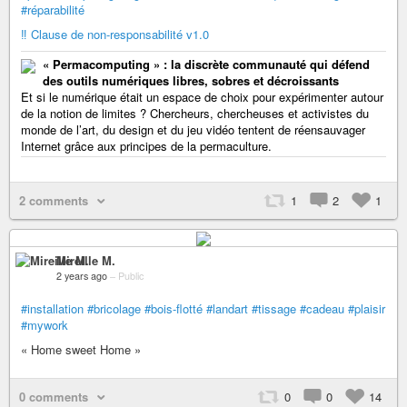
#réparabilité
‼️ Clause de non-responsabilité v1.0
« Permacomputing » : la discrète communauté qui défend
des outils numériques libres, sobres et décroissants
Et si le numérique était un espace de choix pour expérimenter autour
de la notion de limites ? Chercheurs, chercheuses et activistes du
monde de l’art, du design et du jeu vidéo tentent de réensauvager
Internet grâce aux principes de la permaculture.
2 comments
1
2
1
Mireille M.
2 years ago
–
Public
#installation
#bricolage
#bois-flotté
#landart
#tissage
#cadeau
#plaisir
#mywork
« Home sweet Home »
0 comments
0
0
14