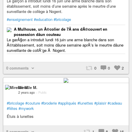
Le garçon a introduit lundi 16 juin une arme blanche dans son
établissement, soit moins d’une semaine après le meurtre d’une
surveillante de collège à Nogent.
#enseignement
#education
#bricolage
A Mulhouse, un Ã©colier de 7Â ans dÃ©couvert en
possession dâun couteau
Le garÃ§on a introduit lundi 16 juin une arme blanche dans son
Ã©tablissement, soit moins dâune semaine aprÃ¨s le meurtre dâune
surveillante de collÃ¨ge Ã Nogent.
0 comments
0
0
2
Mireille M.
2 years ago
–
Public
#bricolage
#couture
#broderie
#appliqués
#lunettes
#plaisir
#cadeau
#fêtes
#mywork
Étuis à lunettes
8 comments
1
8
16