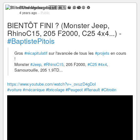
Bliter Underground 🇫🇷 ☠ ♫ ☯ ☮ ♽
4 years ago
–
Public
BIENTÔT FINI ? (Monster Jeep,
RhinoC15, 205 F2000, C25 4x4...) -
#BaptistePitois
Gros
#récapitulatif
sur l'avancée de tous les
#projets
en cours
!
Monster
#Jeep
,
#RhinoC15
, 205 F2000,
#C25
#4x4
,
Samourouille, 205 1.9TD...
https://www.youtube.com/watch?v=_ovuzD4gDoI
#voiture
#mécanique
#bricolage
#Peugeot
#Renault
#Citroën