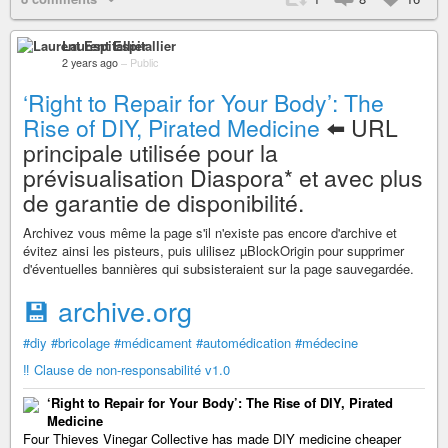
Laurent Espitallier
2 years ago
–
Public
‘Right to Repair for Your Body’: The
Rise of DIY, Pirated Medicine
⬅️ URL
principale utilisée pour la
prévisualisation Diaspora* et avec plus
de garantie de disponibilité.
Archivez vous même la page s'il n'existe pas encore d'archive et
évitez ainsi les pisteurs, puis ulilisez µBlockOrigin pour supprimer
d'éventuelles bannières qui subsisteraient sur la page sauvegardée.
💾 archive.org
#diy
#bricolage
#médicament
#automédication
#médecine
‼️ Clause de non-responsabilité v1.0
‘Right to Repair for Your Body’: The Rise of DIY, Pirated
Medicine
Four Thieves Vinegar Collective has made DIY medicine cheaper