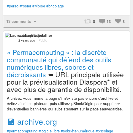
#perso
#rosier
#Moïse
#bricolage
13 comments
0
13
3
Laurent Espitallier
2 years ago
–
Public
« Permacomputing » : la discrète
communauté qui défend des outils
numériques libres, sobres et
décroissants
⬅️ URL principale utilisée
pour la prévisualisation Diaspora* et
avec plus de garantie de disponibilité.
Archivez vous même la page s'il n'existe pas encore d'archive et
évitez ainsi les pisteurs, puis ulilisez µBlockOrigin pour supprimer
d'éventuelles bannières qui subsisteraient sur la page sauvegardée.
💾 archive.org
#permacomputing
#logiciellibre
#sobriéténumérique
#bricolage