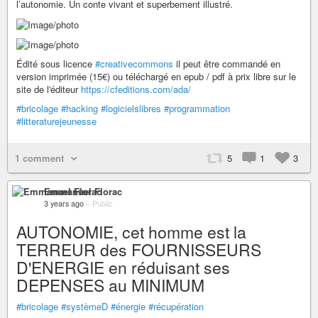
l’autonomie. Un conte vivant et superbement illustré.
Édité sous licence
#creativecommons
il peut être commandé en
version imprimée (15€) ou téléchargé en epub / pdf à prix libre sur le
site de l'éditeur
https://cfeditions.com/ada/
#bricolage
#hacking
#logicielslibres
#programmation
#litteraturejeunesse
1 comment
5
1
3
Emmanuel Florac
3 years ago
–
Public
AUTONOMIE, cet homme est la
TERREUR des FOURNISSEURS
D'ENERGIE en réduisant ses
DEPENSES au MINIMUM
#bricolage
#systèmeD
#énergie
#récupération