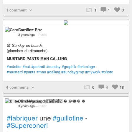
1 comment
1
1
0
Caroline Erre
3 years ago
–
Public
🛠
Sunday on boards
(planches du dimanche)
MUSTARD PANTS MAN CALLING
#october
#cut
#portrait
#sunday
#graphik
#bricolage
#mustard
#pants
#man
#calling
#sundaygimp
#mywork
#photo
4 comments
0
4
18
Bliter Underground 🇫🇷 ☠ ♫ ☯ ☮ ♽
3 years ago
–
Public
#fabriquer
une
#guillotine
-
#Superconeri