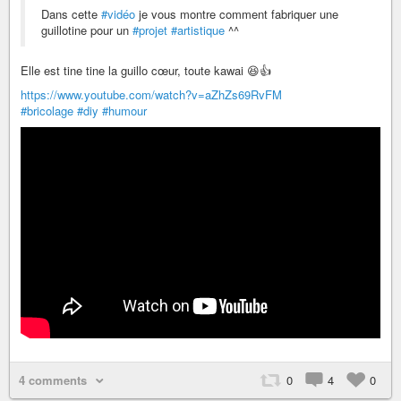
Dans cette
#vidéo
je vous montre comment fabriquer une
guillotine pour un
#projet
#artistique
^^
Elle est tine tine la guillo cœur, toute kawai 😆👍
https://www.youtube.com/watch?v=aZhZs69RvFM
#bricolage
#diy
#humour
4 comments
0
4
0