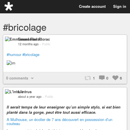
Create account
Sign in
#bricolage
Emmanuel Florac
12 months ago
–
Public
#humour
#bricolage
0 comments
1
0
6
L'intrus
about a year ago
–
Public
Il serait temps de leur enseigner qu’un simple stylo, si est bien
planté dans la gorge, peut être tout aussi efficace.
A Mulhouse, un écolier de 7 ans découvert en possession d’un
couteau