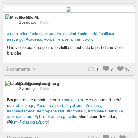
Mireille M.
2 years ago
–
Public
#installation
#bricolage
#cadre
#landart
#bois-flotté
#cailloux
#escargot
#cadeaux
#plaisir
#fait-main
#mywork
Une vieille branche pour une vieille branche de la part d’une vieille
branche.
8 comments
1
8
13
talal@diaspora-fr.org
2 years ago
–
Public
Bonjour tout le monde, je suis
#nouveauici
. Mes centres d'intérêt
sont
#bricolage
,
#course-a-pied
,
#cyclisme
,
#echecs
,
#enneagramme
,
#entrepeneuriat
,
#formateur
,
#monaie-alternative
,
#permaculture
,
#philo
et
#photographie
. Merci pour l'invitation,
@
lumi@diaspora-fr.org
!
12 comments
3
12
6