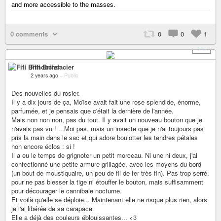
and more accessible to the masses.
0 comments
0
0
1
+ 2
Fifi Brindacier
2 years ago
–
Public
Des nouvelles du rosier.
Il y a dix jours de ça, Moïse avait fait une rose splendide, énorme,
parfumée, et je pensais que c'était la dernière de l'année.
Mais non non non, pas du tout. Il y avait un nouveau bouton que je
n'avais pas vu ! ...Moi pas, mais un insecte que je n'ai toujours pas
pris la main dans le sac et qui adore boulotter les tendres pétales
non encore éclos : si !
Il a eu le temps de grignoter un petit morceau. Ni une ni deux, j'ai
confectionné une petite armure grillagée, avec les moyens du bord
(un bout de moustiquaire, un peu de fil de fer très fin). Pas trop serré,
pour ne pas blesser la tige ni étouffer le bouton, mais suffisamment
pour décourager le cannibale nocturne.
Et voilà qu'elle se déploie... Maintenant elle ne risque plus rien, alors
je l'ai libérée de sa carapace.
Elle a déjà des couleurs éblouissantes... <3