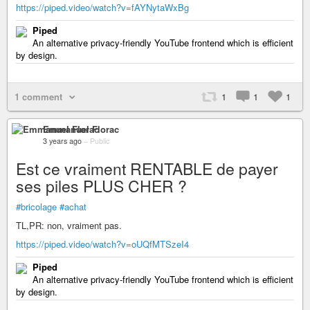
https://piped.video/watch?v=fAYNytaWxBg
Piped
An alternative privacy-friendly YouTube frontend which is efficient
by design.
1 comment
1
1
1
Emmanuel Florac
3 years ago
–
Public
Est ce vraiment RENTABLE de payer
ses piles PLUS CHER ?
#bricolage
#achat
TL,PR: non, vraiment pas.
https://piped.video/watch?v=oUQfMTSzeI4
Piped
An alternative privacy-friendly YouTube frontend which is efficient
by design.