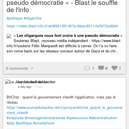
pseudo démocratie » - Blast le souffle
de l'info
#politique
#oligarchie
https://video.blast-info.fr/w/6f69135f-367a-49ea-8511-0cfbf72e3b64
« Les oligarques nous font croire à une pseudo démocratie »
Soutenez Blast, nouveau média indépendant : https://www.blast-
info.fr/soutenir Félix Marquardt est difficile à cerner. On l’a vu faire
son come back sur les réseaux sociaux autour de Gaza et du chi...
6 comments
1
6
1
Le Journal du hacker
a day ago
–
Public
BitChat : quand le gouvernement interdit l'application, mais pas le
réseau
https://www.journalduhacker.net/s/pmzjne/bitchat_quand_le_gouverne
ment_interdit
#vieprivée
#messagerieinstantanée
#opensource
#décentralisation
#p2p
#politique
#smartphone