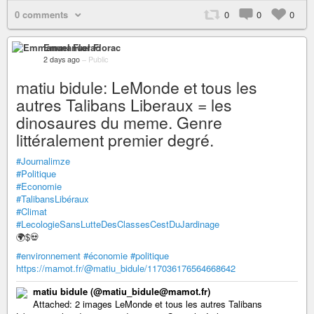
0 comments
0
0
0
Emmanuel Florac
2 days ago
–
Public
matiu bidule: LeMonde et tous les
autres Talibans Liberaux = les
dinosaures du meme. Genre
littéralement premier degré.
#Journalimze
#Politique
#Economie
#TalibansLibéraux
#Climat
#LecologieSansLutteDesClassesCestDuJardinage
🌍️$💀
#environnement
#économie
#politique
https://mamot.fr/@matiu_bidule/117036176564668642
matiu bidule (@matiu_bidule@mamot.fr)
Attached: 2 images LeMonde et tous les autres Talibans