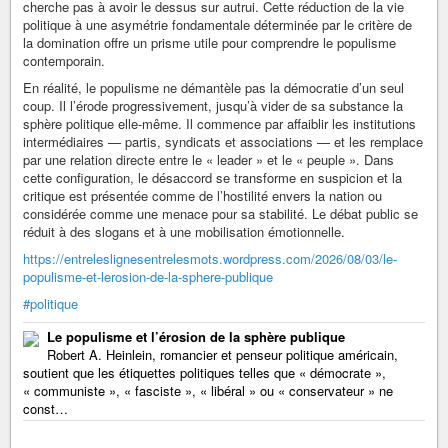
cherche pas à avoir le dessus sur autrui. Cette réduction de la vie
politique à une asymétrie fondamentale déterminée par le critère de
la domination offre un prisme utile pour comprendre le populisme
contemporain.
En réalité, le populisme ne démantèle pas la démocratie d’un seul
coup. Il l’érode progressivement, jusqu’à vider de sa substance la
sphère politique elle-même. Il commence par affaiblir les institutions
intermédiaires — partis, syndicats et associations — et les remplace
par une relation directe entre le « leader » et le « peuple ». Dans
cette configuration, le désaccord se transforme en suspicion et la
critique est présentée comme de l’hostilité envers la nation ou
considérée comme une menace pour sa stabilité. Le débat public se
réduit à des slogans et à une mobilisation émotionnelle.
https://entreleslignesentrelesmots.wordpress.com/2026/08/03/le-
populisme-et-lerosion-de-la-sphere-publique
#politique
Le populisme et l’érosion de la sphère publique
Robert A. Heinlein, romancier et penseur politique américain,
soutient que les étiquettes politiques telles que « démocrate »,
« communiste », « fasciste », « libéral » ou « conservateur » ne
const…