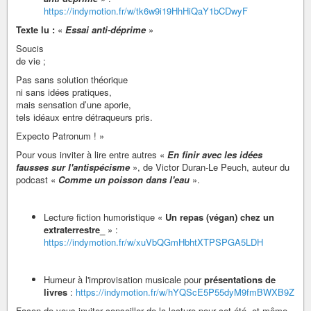
https://indymotion.fr/w/tk6w9i19HhHiQaY1bCDwyF
Texte lu :
«
Essai anti-déprime
»
Soucis
de vie ;
Pas sans solution théorique
ni sans idées pratiques,
mais sensation d’une aporie,
tels idéaux entre détraqueurs pris.
Expecto Patronum ! »
Pour vous inviter à lire entre autres «
En finir avec les idées
fausses sur l'antispécisme
», de Victor Duran-Le Peuch, auteur du
podcast «
Comme un poisson dans l'eau
».
Lecture fiction humoristique «
Un repas (végan) chez un
extraterrestre_
» :
https://indymotion.fr/w/xuVbQGmHbhtXTPSPGA5LDH
Humeur à l'improvisation musicale pour
présentations de
livres
:
https://indymotion.fr/w/hYQScE5P55dyM9fmBWXB9Z
Façon de vous inviter conseiller de la lecture pour cet été, et même