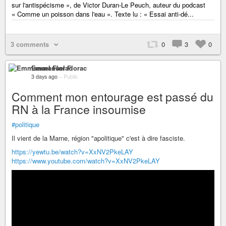
sur l'antispécisme », de Victor Duran-Le Peuch, auteur du podcast
« Comme un poisson dans l'eau ». Texte lu : « Essai anti-dé...
3 comments
0
3
0
Emmanuel Florac
3 days ago
–
Public
Comment mon entourage est passé du
RN à la France insoumise
#politique
Il vient de la Marne, région "apolitique" c'est à dire fasciste.
https://yewtu.be/watch?v=XxNV2PkeLAY
https://www.youtube.com/watch?v=XxNV2PkeLAY