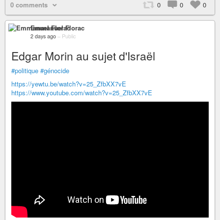
0 comments
0
0
0
Emmanuel Florac
2 days ago
–
Public
Edgar Morin au sujet d'Israël
#politique
#génocide
https://yewtu.be/watch?v=25_ZfbXX7vE
https://www.youtube.com/watch?v=25_ZfbXX7vE