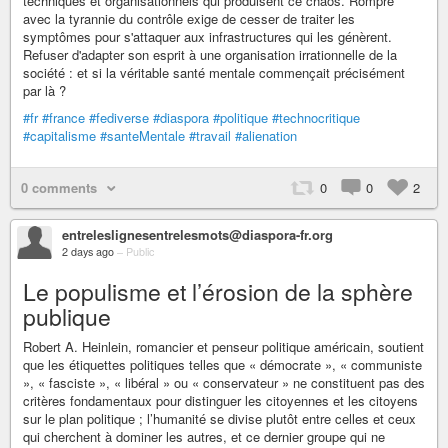
techniques et organisationnels qui produisent ce chaos. Rompre
avec la tyrannie du contrôle exige de cesser de traiter les
symptômes pour s'attaquer aux infrastructures qui les génèrent.
Refuser d'adapter son esprit à une organisation irrationnelle de la
société : et si la véritable santé mentale commençait précisément
par là ?
#fr
#france
#fediverse
#diaspora
#politique
#technocritique
#capitalisme
#santeMentale
#travail
#alienation
0 comments
0
0
2
entreleslignesentrelesmots@diaspora-fr.org
2 days ago
–
Public
Le populisme et l’érosion de la sphère
publique
Robert A. Heinlein, romancier et penseur politique américain, soutient
que les étiquettes politiques telles que « démocrate », « communiste
», « fasciste », « libéral » ou « conservateur » ne constituent pas des
critères fondamentaux pour distinguer les citoyennes et les citoyens
sur le plan politique ; l’humanité se divise plutôt entre celles et ceux
qui cherchent à dominer les autres, et ce dernier groupe qui ne