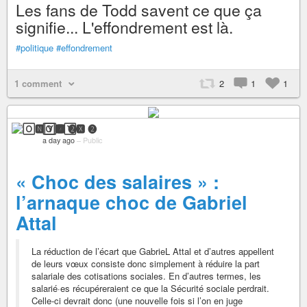
Les fans de Todd savent ce que ça
signifie... L'effondrement est là.
#politique
#effondrement
1 comment
2
1
1
🄾🅽🅈🆇 ❷
a day ago
–
Public
« Choc des salaires » :
l’arnaque choc de Gabriel
Attal
La réduction de l’écart que GabrieL Attal et d’autres appellent
de leurs vœux consiste donc simplement à réduire la part
salariale des cotisations sociales. En d’autres termes, les
salarié·es récupéreraient ce que la Sécurité sociale perdrait.
Celle-ci devrait donc (une nouvelle fois si l’on en juge