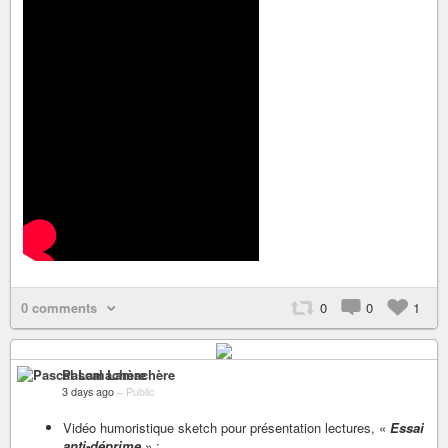
0 comments
0
0
1
Pascal Lamachère
3 days ago
–
Public
Vidéo humoristique sketch pour présentation lectures, «
Essai
anti-déprime
» :