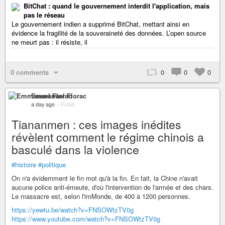
BitChat : quand le gouvernement interdit l'application, mais
pas le réseau
Le gouvernement indien a supprimé BitChat, mettant ainsi en
évidence la fragilité de la souveraineté des données. L’open source
ne meurt pas : il résiste, il
0 comments
0
0
0
Emmanuel Florac
a day ago
–
Public
Tiananmen : ces images inédites
révèlent comment le régime chinois a
basculé dans la violence
#histoire
#politique
On n'a évidemment le fin mot qu'à la fin. En fait, la Chine n'avait
aucune police anti-émeute, d'où l'intervention de l'armée et des chars.
Le massacre est, selon l'imMonde, de 400 à 1200 personnes.
https://yewtu.be/watch?v=FNSOWtzTV0g
https://www.youtube.com/watch?v=FNSOWtzTV0g