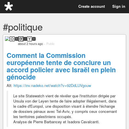
Create account
Sign in
#politique
🄾🅽🅈🆇
about 2 hours ago
–
Public
Comment la Commission
européenne tente de conclure un
accord policier avec Israël en plein
génocide
Alt:
https://inv.nadeko.net/watch?v=92DdLUVgouw
Le site Statewatch vient de révéler que l'institution dirigée par
Ursula von der Leyen tente de faire adopter illégalement, dans
le cadre d'Europol, une disposition visant à étendre l'échange
de dossiers pénaux avec Tel-Aviv, y compris ceux concernant
les territoires palestiniens occupés.
Analyse de Pierre Barbancey et Isadora Cavalcanti.