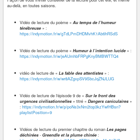
au-delà, en toutes saisons.
Vidéo de lecture du poème «
Au temps de l’humeur
ténébreuse
» :
https://indymotion.fr/w/gTdLPmDHDMvhK1Ab6hRSdS
Vidéo de lecture du poème «
Humeur à l’intention lucide
» :
https://indymotion.fr/w/jeAUmhbFRPgKnyBMBWTTQ4
vidéo de lecture de «
La fable des attentistes
» :
https://indymotion.fr/w/wr8AZgxpSV9SbcJqZNJLUG
Vidéo de lecture de l'épisode 9 de «
Sur le front des
urgences civilisationnelles
» titré «
Dangers caniculaires
»
:
https://indymotion.fr/w/p/poNs3xNm2top3kzYwfHBsn?
playlistPosition=9
Vidéos de lecture du premier chapitre du roman
Les pages
déchirées
-
Greendle et la plume chinée
: