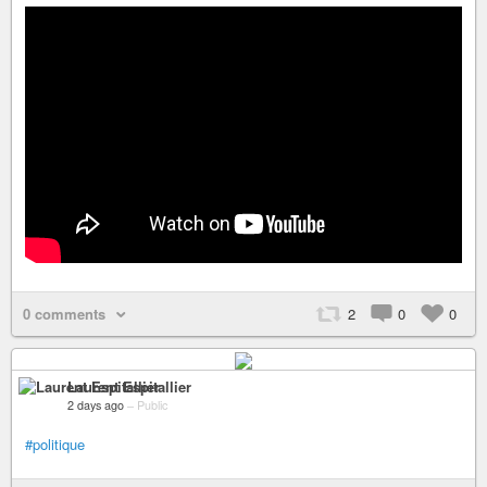
0 comments
2
0
0
Laurent Espitallier
2 days ago
–
Public
#politique