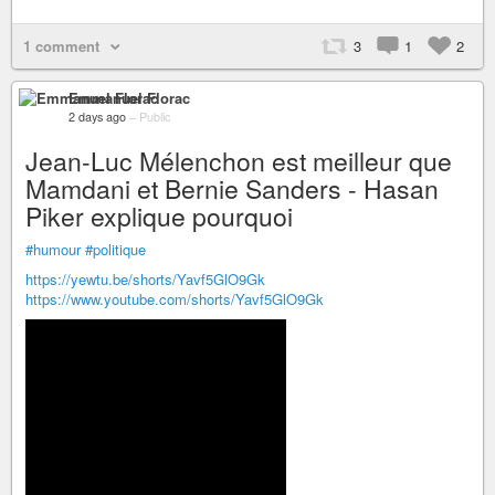
1 comment
3
1
2
Emmanuel Florac
2 days ago
–
Public
Jean-Luc Mélenchon est meilleur que
Mamdani et Bernie Sanders - Hasan
Piker explique pourquoi
#humour
#politique
https://yewtu.be/shorts/Yavf5GlO9Gk
https://www.youtube.com/shorts/Yavf5GlO9Gk