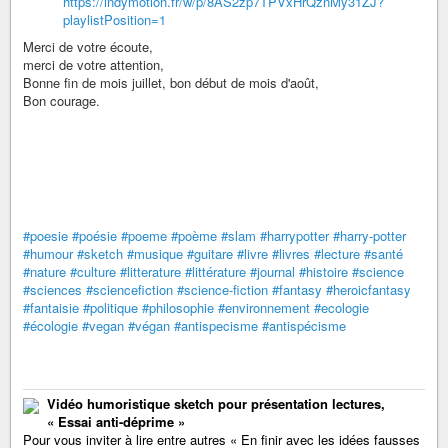
https://indymotion.fr/w/p/8AS2zp7TPVxHrQznMy31ZJ?
playlistPosition=1
Merci de votre écoute,
merci de votre attention,
Bonne fin de mois juillet, bon début de mois d'août,
Bon courage.
#poesie
#poésie
#poeme
#poème
#slam
#harrypotter
#harry-potter
#humour
#sketch
#musique
#guitare
#livre
#livres
#lecture
#santé
#nature
#culture
#litterature
#littérature
#journal
#histoire
#science
#sciences
#sciencefiction
#science-fiction
#fantasy
#heroicfantasy
#fantaisie
#politique
#philosophie
#environnement
#ecologie
#écologie
#vegan
#végan
#antispecisme
#antispécisme
Vidéo humoristique sketch pour présentation lectures,
« Essai anti-déprime »
Pour vous inviter à lire entre autres « En finir avec les idées fausses