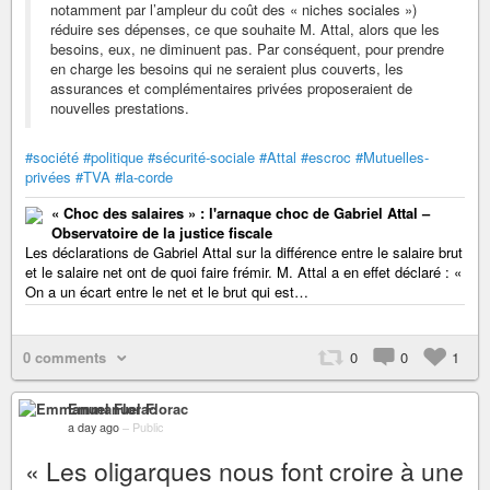
notamment par l’ampleur du coût des « niches sociales »)
réduire ses dépenses, ce que souhaite M. Attal, alors que les
besoins, eux, ne diminuent pas. Par conséquent, pour prendre
en charge les besoins qui ne seraient plus couverts, les
assurances et complémentaires privées proposeraient de
nouvelles prestations.
#société
#politique
#sécurité-sociale
#Attal
#escroc
#Mutuelles-
privées
#TVA
#la-corde
« Choc des salaires » : l'arnaque choc de Gabriel Attal –
Observatoire de la justice fiscale
Les déclarations de Gabriel Attal sur la différence entre le salaire brut
et le salaire net ont de quoi faire frémir. M. Attal a en effet déclaré : «
On a un écart entre le net et le brut qui est…
0 comments
0
0
1
Emmanuel Florac
a day ago
–
Public
« Les oligarques nous font croire à une