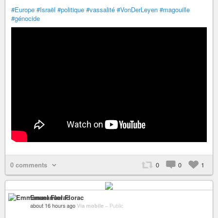
#Europe
#Israël
#politique
#vassalité
#VonDerLeyen
#magouille
#génocide
0 comments
0
0
1
Emmanuel Florac
about 16 hours ago
Via mobile
–
Public