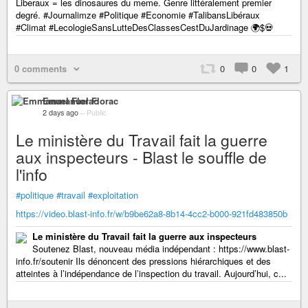
Liberaux = les dinosaures du meme. Genre littéralement premier
degré. #Journalimze #Politique #Economie #TalibansLibéraux
#Climat #LecologieSansLutteDesClassesCestDuJardinage 🌍$💀
0 comments
0
0
1
Emmanuel Florac
2 days ago
–
Public
Le ministère du Travail fait la guerre
aux inspecteurs - Blast le souffle de
l'info
#politique
#travail
#exploitation
https://video.blast-info.fr/w/b9be62a8-8b14-4cc2-b000-921fd483850b
Le ministère du Travail fait la guerre aux inspecteurs
Soutenez Blast, nouveau média indépendant : https://www.blast-
info.fr/soutenir Ils dénoncent des pressions hiérarchiques et des
atteintes à l’indépendance de l’inspection du travail. Aujourd’hui, c...