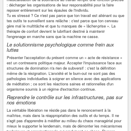
: décharger les organisations de leur responsabilité pour la faire
reposer entièrement sur les épaules de l'individu.
Tu es stressé ? Ce n'est pas parce que ton travail est aliénant ou que
tes outils te surveillent sans relâche : c'est parce que ton cerveau
gère mal le multitâche et que tu manques de « lâcher-prise ». La
thérapie de confort devient le lubrifiant destiné à maintenir
l'engrenage en marche sans que la machine ne casse.
Le solutionnisme psychologique comme frein aux
luttes
Présenter l'acceptation du présent comme un « acte de résistance »
est un contresens politique majeur. Accepter l'impuissance face aux
structures de domination n'a rien de subversif : c'est la définition
même de la résignation. L'anxiété et le burn-out ne sont pas des
pathologies individuelles à soigner en silence avec des applications
de méditation ; ce sont les réactions saines et rationnelles d'un
organisme soumis à un régime d'extraction continue.
Reprendre le contrôle sur les infrastructures, pas sur
nos émotions
La véritable libération ne réside pas dans le renoncement à la
maîtrise, mais dans la réappropriation des outils et du temps. Il ne
s'agit pas d'apprendre à méditer au milieu du chaos managérial pour
mieux le supporter le lendemain, mais de démonter les mécanismes