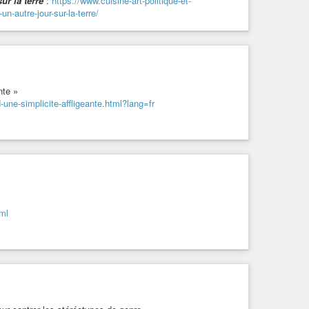
ur la terre
:
https://www.cuisine-art-politique-et-
-autre-jour-sur-la-terre/
es
-
Greendle et la plume chinée
:
ion=1
nte »
une-simplicite-affligeante.html?lang=fr
mour
#sketch
#musique
#guitare
#livre
#livres
#lecture
nce
#sciences
#sciencefiction
#science-fiction
#fantasy
ologie
#écologie
#vegan
#végan
#antispecisme
tml
i-déprime »
sur l'antispécisme », de Victor Duran-Le Peuch, auteur du