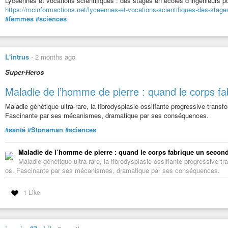
Lycéennes et vocations scientifiques : des stages en écoles d’ingénieurs p
podcast « Comme un poisson dans l'eau ». Texte lu : « Essai anti-dé...
https://mcinformactions.net/lyceennes-et-vocations-scientifiques-des-stage
#femmes
#sciences
L'intrus
-
2 months ago
Super-Heros
Maladie de l’homme de pierre : quand le corps fa
Maladie génétique ultra-rare, la fibrodysplasie ossifiante progressive tran
Fascinante par ses mécanismes, dramatique par ses conséquences.
#santé
#Stoneman
#sciences
Maladie de l’homme de pierre : quand le corps fabrique un second
Maladie génétique ultra-rare, la fibrodysplasie ossifiante progressive 
os. Fascinante par ses mécanismes, dramatique par ses conséquences.
1 Like