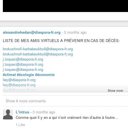
alexandrehedan@diaspora-fr.org
-
3 months ago
LISTE DE MES AMIS VIRTUELS A PRÉVENIR EN CAS DE DÉCÈS:
brokushnoll-barbabeukbull@diaspora-fr.org
brokushnoll-barbabeukbull@diaspora-fr.org
j.toquec@diaspora-fr.org
j.toquec@diaspora-fr.org
j.toquec@diaspora-fr.org
#climat
#écologie
#économie
lwy@diaspora-fr.org
lwy@diaspora-fr.org
lwy@diaspora-fr.org
Show more
Alain Lasverne
Alain Lasverne
Show 8 more comments
alainlasverne@diaspora-fr.org
#auteur
#sudiste
#idealistelucide
#gj
#poete
L'intrus
-
3 months ago
Alarc’h
Comme quoi il y en a qui n’ont vraiment rien d’autre à foutre…
Alarc’h
1 Like
alarch@diaspora-fr.org