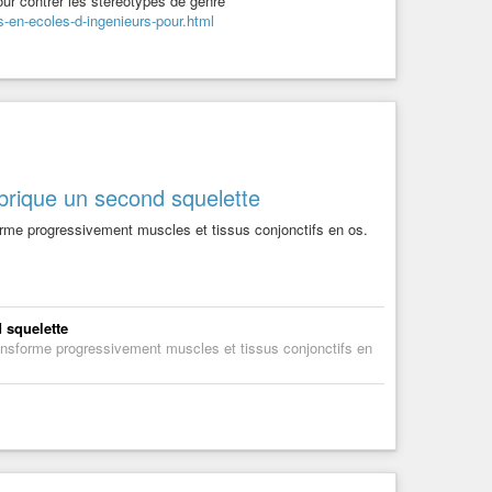
our contrer les stéréotypes de genre
s-en-ecoles-d-ingenieurs-pour.html
brique un second squelette
sforme progressivement muscles et tissus conjonctifs en os.
 squelette
transforme progressivement muscles et tissus conjonctifs en