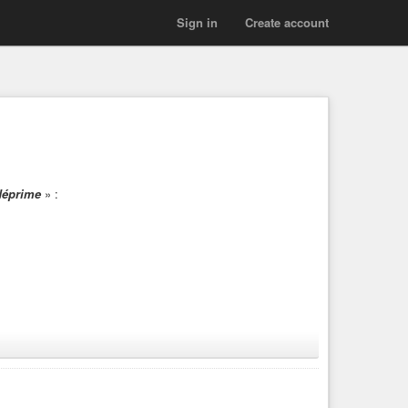
Sign in
Create account
déprime
» :
 l’antispécisme
», de Victor Duran-Le Peuch, auteur du