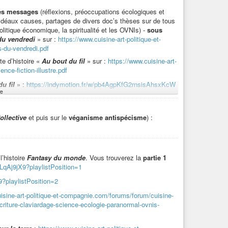
des messages
(réflexions, préoccupations écologiques et
d’idéaux causes, partages de divers doc’s thèses sur de tous
litique économique, la spiritualité et les OVNIs) -
sous
stre_
» :
du vendredi
» sur :
https://www.cuisine-art-politique-et-
s-du-vendredi.pdf
te d’histoire «
Au bout du fil
» sur :
https://www.cuisine-art-
nce-fiction-illustre.pdf
ttps://indymotion.fr/w/hYQScE5P55dyM9fmBWXB9Z
u fil
» :
https://indymotion.fr/w/pb4AgpKfG2rnsisAhsxKcW
, en toutes saisons.
e
rte d’histoire dont est extrait «
Au bout du fil
» :
tPosition=1
ollective
et puis sur le
véganisme antispécisme
) :
:
https://indymotion.fr/w/gTdLPmDHDMvhK1Ab6hRSdS
 fil
»
:
tPosition=10
://indymotion.fr/w/jeAUmhbFRPgKnyBMBWTTQ4
l’histoire
Fantasy du monde
. Vous trouverez la
partie 1
LqAj9jX9?playlistPosition=1
on.fr/w/wr8AZgxpSV9SbcJqZNJLUG
?playlistPosition=2
isine-art-politique-et-compagnie.com/forums/forum/cuisine-
criture-claviardage-science-ecologie-paranormal-ovnis-
lisationnelles
» titré «
Dangers caniculaires
» :
on=9