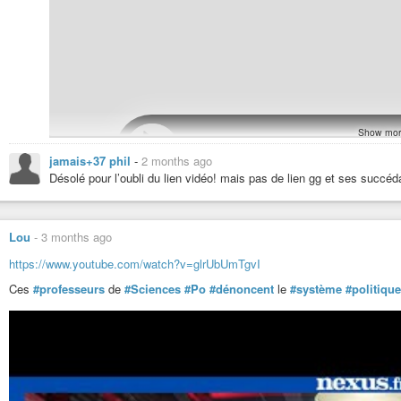
Show mor
jamais+37 phil
-
2 months ago
Désolé pour l’oubli du lien vidéo! mais pas de lien gg et ses succé
Lou
-
3 months ago
https://www.youtube.com/watch?v=glrUbUmTgvI
Ces
#professeurs
de
#Sciences
#Po
#dénoncent
le
#système
#politique