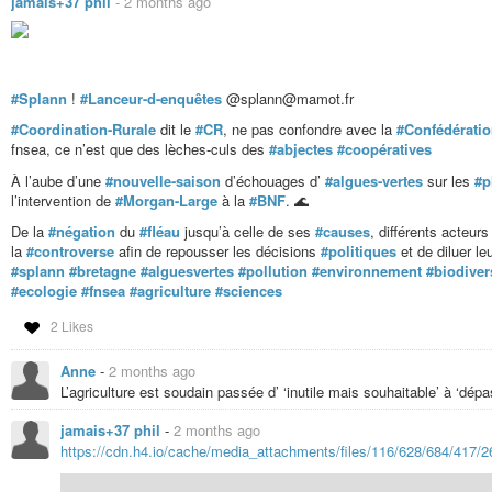
jamais+37 phil
-
2 months ago
#Splann
!
#Lanceur-d-enquêtes
@splann@mamot.fr
#Coordination-Rurale
dit le
#CR
, ne pas confondre avec la
#Confédérati
fnsea, ce n’est que des lèches-culs des
#abjectes
#coopératives
À l’aube d’une
#nouvelle-saison
d’échouages d’
#algues-vertes
sur les
#p
l’intervention de
#Morgan-Large
à la
#BNF
. 🌊
De la
#négation
du
#fléau
jusqu’à celle de ses
#causes
, différents acteur
la
#controverse
afin de repousser les décisions
#politiques
et de diluer le
#splann
#bretagne
#alguesvertes
#pollution
#environnement
#biodiver
#ecologie
#fnsea
#agriculture
#sciences
2 Likes
Anne
-
2 months ago
L’agriculture est soudain passée d’ ‘inutile mais souhaitable’ à ‘dé
jamais+37 phil
-
2 months ago
https://cdn.h4.io/cache/media_attachments/files/116/628/684/417/