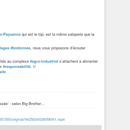
on-Paysanne
qui est le top, est la même saloperie que la
lages
#bretonnes
, nous vous proposons d’écouter
s liés au complexe
#agro-industriel
s’attachent à alimenter
ur
#responsabilité
. 1/
site
passée’ - selon Big Brother…
265/355/original/9425b540260f8041.mp4