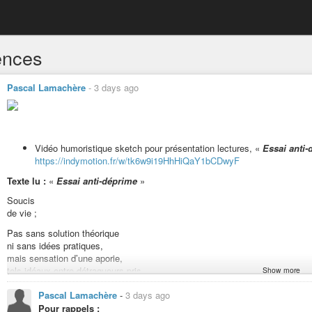
ences
Pascal Lamachère
-
3 days ago
Vidéo humoristique sketch pour présentation lectures, «
Essai anti-
https://indymotion.fr/w/tk6w9i19HhHiQaY1bCDwyF
Texte lu :
«
Essai anti-déprime
»
Soucis
de vie ;
Pas sans solution théorique
ni sans idées pratiques,
mais sensation d’une aporie,
tels idéaux entre détraqueurs pris.
Show more
Expecto Patronum ! »
Pascal Lamachère
-
3 days ago
Pour rappels :
Pour vous inviter à lire entre autres «
En finir avec les idées fausses sur