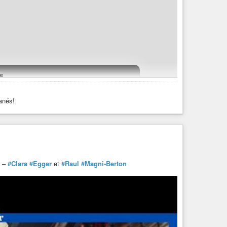
e
https://cdn.h4.io/cache/media_attachments/files/116/628/684/417/265/355/original/9425b540260f8041.mp4
danés!
–
#Clara
#Egger
et
#Raul
#Magni-Berton