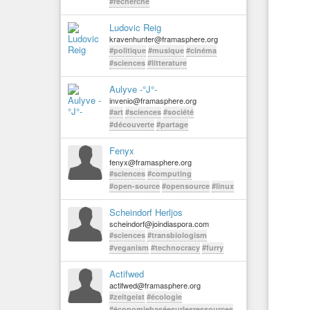
#recherche
Ludovic Reig
kravenhunter@framasphere.org
#politique
#musique
#cinéma
#sciences
#litterature
Aulyve -°J°-
invenio@framasphere.org
#art
#sciences
#société
#découverte
#partage
Fenyx
fenyx@framasphere.org
#sciences
#computing
#open-source
#opensource
#linux
Scheindorf Herljos
scheindorf@joindiaspora.com
#sciences
#transbiologism
#veganism
#technocracy
#furry
Actifwed
actifwed@framasphere.org
#zeitgeist
#écologie
#économiebaséesurlesressources