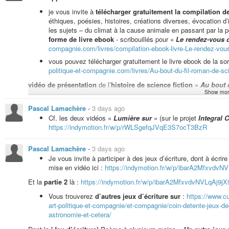
podcast «
Comme un poisson dans l’eau
».
je vous invite à
télécharger gratuitement la compilation 
éthiques, poésies, histoires, créations diverses, évocation 
les sujets – du climat à la cause animale en passant par la po
Lecture fiction humoristique «
Un repas (végan) chez un extraterre
forme de livre ebook
- scribouillés pour «
Le rendez-vous 
https://indymotion.fr/w/xuVbQGmHbhtXTPSPGA5LDH
compagnie.com/livres/compilation-ebook-livre-Le-rendez-vou
vous pouvez télécharger gratuitement le livre ebook de la sor
politique-et-compagnie.com/livres/Au-bout-du-fil-roman-de-scie
Humeur à l’improvisation musicale pour
présentations de livres
:
h
vidéo de présentation
de l’
histoire de science fiction
«
Au bout d
Façon de vous inviter conseiller de la lecture pour cet été, et même au-delà
Show mor
Liste de lecture pour tout écouter depuis le début
de la so
Pascal Lamachère
-
3 days ago
https://indymotion.fr/w/p/jWBKt8zcJK9NQZgfzQ67cY?playlis
Cf. les deux vidéos «
Lumière sur
» (sur le projet
Integral C
Vidéo de lecture du poème «
Au temps de l’humeur ténébreuse
» 
Pour écouter zyeuter à partir de la lecture de «
Au bout du
https://indymotion.fr/w/p/rWLSgefqJVqE3S7ocT3BzR
https://indymotion.fr/w/p/jWBKt8zcJK9NQZgfzQ67cY?playlis
Vidéo de lecture du poème «
Humeur à l’intention lucide
» :
https
Pascal Lamachère
-
3 days ago
Je vous invite à participer à des jeux d’écriture, dont à écrire 
mise en vidéo ici :
https://indymotion.fr/w/p/ibarA2MfxvdvNV
vidéo de lecture de «
La fable des attentistes
» :
https://indymoti
Et la
partie 2
là :
https://indymotion.fr/w/p/ibarA2MfxvdvNVLqAj9jX9
Vous trouverez
d’autres jeux d’écriture sur
:
https://www.cu
art-politique-et-compagnie/et-compagnie/coin-detente-jeux-de
Vidéo de lecture de l’épisode 9 de «
Sur le front des urgences civi
astronomie-et-cetera/
https://indymotion.fr/w/p/poNs3xNm2top3kzYwfHBsn?playlistPositi