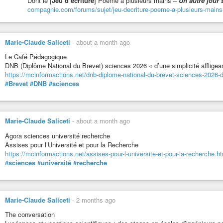
Dont le [
Jeu d’écriture
] Poème à plusieurs mains –
Un autre jour s
compagnie.com/forums/sujet/jeu-decriture-poeme-a-plusieurs-mains-un
Vidéos de lecture du premier chapitre du roman
Les pages déchiré
https://indymotion.fr/w/p/8AS2zp7TPVxHrQznMy31ZJ?playlistPosit
Merci de votre écoute,
Marie-Claude Saliceti
-
about a month ago
merci de votre attention,
Bonne fin de mois juillet, bon début de mois d’août,
Le Café Pédagogique
Bon courage.
DNB (Diplôme National du Brevet) sciences 2026 « d’une simplicité affligea
https://mcinformactions.net/dnb-diplome-national-du-brevet-sciences-2026-d-
#Brevet
#DNB
#sciences
Marie-Claude Saliceti
-
about a month ago
#poesie
#poésie
#poeme
#poème
#slam
#harrypotter
#harry-potter
#hu
Agora sciences université recherche
#santé
#nature
#culture
#litterature
#littérature
#journal
#histoire
#scie
Assises pour l’Université et pour la Recherche
#heroicfantasy
#fantaisie
#politique
#philosophie
#environnement
#ec
https://mcinformactions.net/assises-pour-l-universite-et-pour-la-recherche.h
#antispécisme
#sciences
#université
#recherche
Marie-Claude Saliceti
-
2 months ago
Vidéo humoristique sketch pour présentation lectures, « Essai ant
The conversation
Pour vous inviter à lire entre autres « En finir avec les idées fausses 