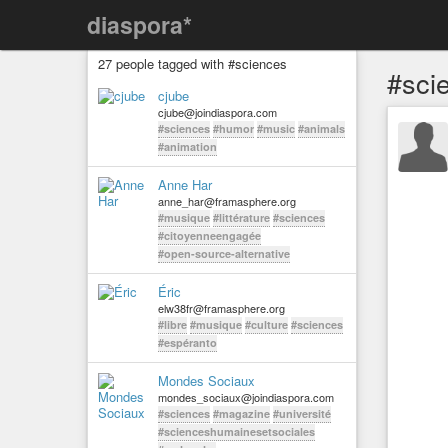
diaspora*
27 people tagged with #sciences
#sci
cjube
cjube@joindiaspora.com
#sciences
#humor
#music
#animals
#animation
Anne Har
anne_har@framasphere.org
#musique
#littérature
#sciences
#citoyenneengagée
#open-source-alternative
Éric
elw38fr@framasphere.org
#libre
#musique
#culture
#sciences
#espéranto
Mondes Sociaux
mondes_sociaux@joindiaspora.com
#sciences
#magazine
#université
#scienceshumainesetsociales