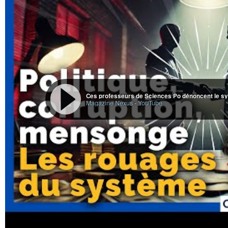
Magazine Nexus
-
YouTube