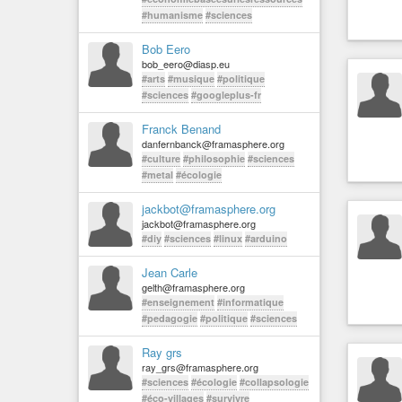
#humanisme
#sciences
Bob Eero
bob_eero@diasp.eu
#arts
#musique
#politique
#sciences
#googleplus-fr
Franck Benand
danfernbanck@framasphere.org
#culture
#philosophie
#sciences
#metal
#écologie
jackbot@framasphere.org
jackbot@framasphere.org
#diy
#sciences
#linux
#arduino
Jean Carle
gelth@framasphere.org
#enseignement
#informatique
#pedagogie
#politique
#sciences
Ray grs
ray_grs@framasphere.org
#sciences
#écologie
#collapsologie
#éco-villages
#survivre