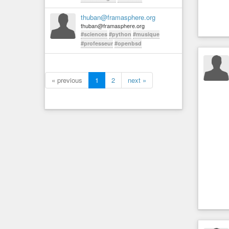
thuban@framasphere.org
thuban@framasphere.org
#sciences
#python
#musique
#professeur
#openbsd
« previous
1
2
next »