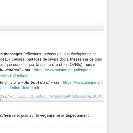
des messages
(réflexions, préoccupations écologiques et
d’idéaux causes, partages de divers doc’s thèses sur de tous
litique économique, la spiritualité et les OVNIs) -
sous
du vendredi
» sur :
https://www.cuisine-art-politique-et-
s-du-vendredi.pdf
te d’histoire «
Au bout du fil
» sur :
https://www.cuisine-art-
nce-fiction-illustre.pdf
u fil
» :
https://indymotion.fr/w/pb4AgpKfG2rnsisAhsxKcW
e
rte d’histoire dont est extrait «
Au bout du fil
» :
tPosition=1
ollective
et puis sur le
véganisme antispécisme
) :
 fil
»
:
tPosition=10
cologiques,
italisme, du manque d’éthique,