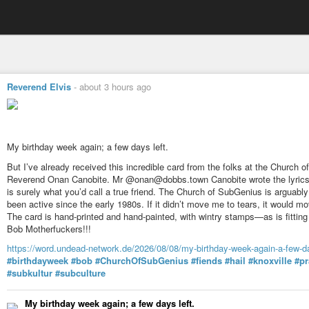
Reverend Elvis
-
about 3 hours ago
My birthday week again; a few days left.
But I’ve already received this incredible card from the folks at the Church 
Reverend Onan Canobite. Mr @onan@dobbs.town Canobite wrote the lyrics 
is surely what you’d call a true friend. The Church of SubGenius is arguably 
been active since the early 1980s. If it didn’t move me to tears, it would m
The card is hand-printed and hand-painted, with wintry stamps—as is fitting f
Bob Motherfuckers!!!
https://word.undead-network.de/2026/08/08/my-birthday-week-again-a-few-da
#birthdayweek
#bob
#ChurchOfSubGenius
#fiends
#hail
#knoxville
#pr
#subkultur
#subculture
My birthday week again; a few days left.