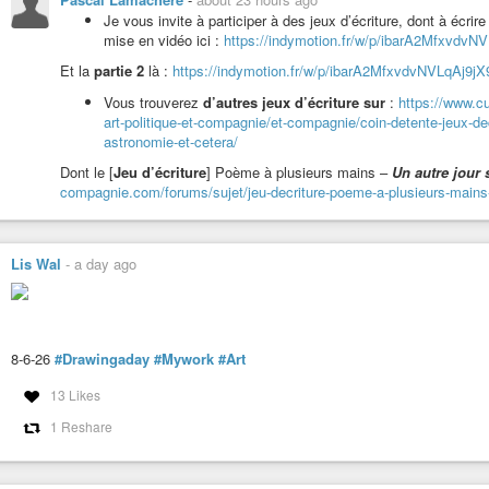
et faire sa part pour étudier et tenter d’acter,
Je vous invite à participer à des jeux d’écriture, dont à écrire 
de concrétiser un système adapté,
mise en vidéo ici :
https://indymotion.fr/w/p/ibarA2MfxvdvNV
en principe de base, de l’essentiel, de la sobriété noblement économique.
Et la
partie 2
là :
https://indymotion.fr/w/p/ibarA2MfxvdvNVLqAj9jX9
Vous trouverez
d’autres jeux d’écriture sur
:
https://www.cu
Vidéo lecture du poème «
Au cœur de l’été 2026
» :
https://indymo
art-politique-et-compagnie/et-compagnie/coin-detente-jeux-de
Poème lu :
«
Au cœur de l’été 2026
»
astronomie-et-cetera/
Des soucis pas sans solutions,
Dont le [
Jeu d’écriture
] Poème à plusieurs mains –
Un autre jour s
et courage et félicitations
compagnie.com/forums/sujet/jeu-decriture-poeme-a-plusieurs-mains-un
aux pompiers sur les fronts,
mais carton rouge à la spéciste civilisation,
à l’anthropocène capitalocène,
aux média-mensonges,
Lis Wal
-
a day ago
aux politiques aux effets qui rongent
les cœurs, à délétères phénomènes,
dont à faire passer des idéaux pour utopistes ;
et vive les végans, les anticapitalistes,
8-6-26
#Drawingaday
#Mywork
#Art
les antispécistes, les soucieux
tentant d’acter, actant en leur lieu,
13 Likes
luttant à leur façon pour un horizon écologiquement viable,
pour les être animés, un état d’esprit admirable.
1 Reshare
Lecture fiction humoristique «
Un repas (végan) chez un extraterre