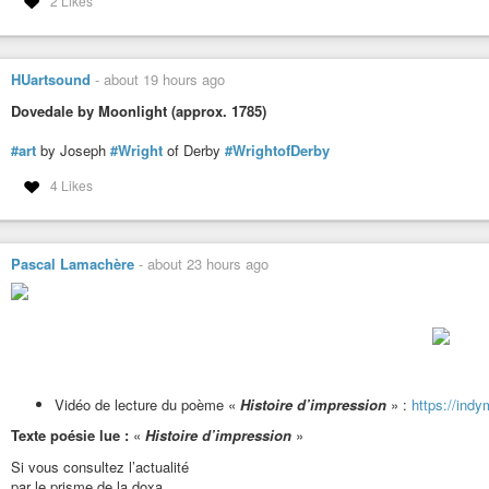
2 Likes
HUartsound
-
about 19 hours ago
Dovedale by Moonlight (approx. 1785)
#art
by Joseph
#Wright
of Derby
#WrightofDerby
4 Likes
Pascal Lamachère
-
about 23 hours ago
Vidéo de lecture du poème «
Histoire d’impression
» :
https://in
Texte poésie lue :
«
Histoire d’impression
»
Si vous consultez l’actualité
par le prisme de la doxa,