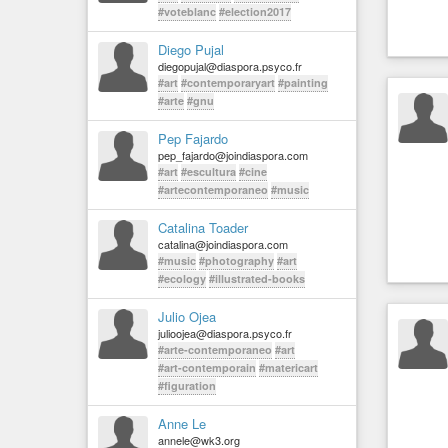
#voteblanc
#election2017
Diego Pujal
diegopujal@diaspora.psyco.fr
#art
#contemporaryart
#painting
#arte
#gnu
Pep Fajardo
pep_fajardo@joindiaspora.com
#art
#escultura
#cine
#artecontemporaneo
#music
Catalina Toader
catalina@joindiaspora.com
#music
#photography
#art
#ecology
#illustrated-books
Julio Ojea
julioojea@diaspora.psyco.fr
#arte-contemporaneo
#art
#art-contemporain
#matericart
#figuration
Anne Le
annele@wk3.org