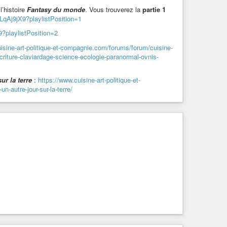
l’histoire
Fantasy du monde
. Vous trouverez la
partie 1
LqAj9jX9?playlistPosition=1
?playlistPosition=2
isine-art-politique-et-compagnie.com/forums/forum/cuisine-
tion.fr/w/f5N7Ek41tx6o8ANXYcjrq1
criture-claviardage-science-ecologie-paranormal-ovnis-
ur la terre
:
https://www.cuisine-art-politique-et-
-autre-jour-sur-la-terre/
stre_
» :