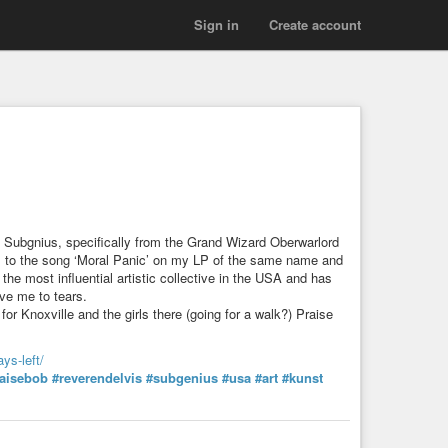
Sign in
Create account
of Subgnius, specifically from the Grand Wizard Oberwarlord
to the song ‘Moral Panic’ on my LP of the same name and
the most influential artistic collective in the USA and has
ove me to tears.
or Knoxville and the girls there (going for a walk?) Praise
ys-left/
aisebob
#reverendelvis
#subgenius
#usa
#art
#kunst