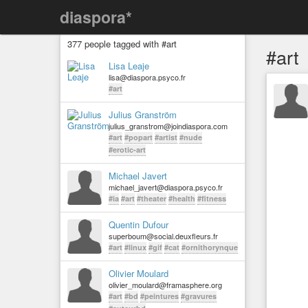
diaspora*
377 people tagged with #art
#art
Lisa Leaje
lisa@diaspora.psyco.fr
#art
Julius Granström
julius_granstrom@joindiaspora.com
#art
#popart
#artist
#nude
#erotic-art
Michael Javert
michael_javert@diaspora.psyco.fr
#ia
#art
#theater
#health
#fitness
Quentin Dufour
superboum@social.deuxfleurs.fr
#art
#linux
#gif
#cat
#ornithorynque
Olivier Moulard
olivier_moulard@framasphere.org
#art
#bd
#peintures
#gravures