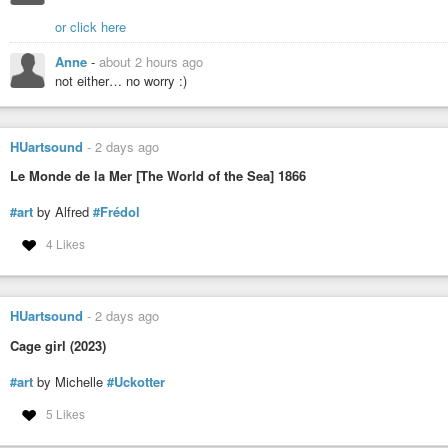
Vidéos de lecture du premier chapitre du roman
Les pages déchiré
or click here
https://indymotion.fr/w/p/8AS2zp7TPVxHrQznMy31ZJ?playlistPosit
Anne
-
about 2 hours ago
Merci de votre écoute,
not either… no worry :)
merci de votre attention,
Bonne continuation de mois d’août,
Bon courage.
HUartsound
-
2 days ago
Le Monde de la Mer [The World of the Sea] 1866
#art
by Alfred
#Frédol
4 Likes
#media
#média
#medias
#médias
#journal
#journaliste
#journalisme
#
#anticapitalisme
#economie
#économie
#actualité
#info
#information
#
#ia-art
#art
#artiste
#intelligenceartificielle
#intelligence-artificielle
#poe
HUartsound
-
2 days ago
#slam
#musique
#guitare
#guitareacoustique
#science
#sciences
#scie
#politique
#philosophie
#philo
#philosophe
#histoire
#environnement
Cage girl (2023)
#veganisme
#véganisme
#antispeciste
#antispéciste
#antispecisme
#a
#art
by Michelle
#Uckotter
5 Likes