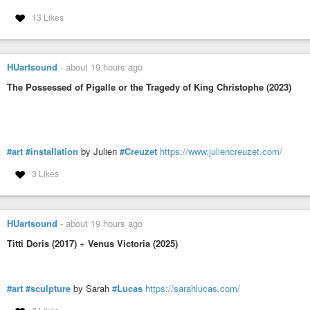
13 Likes
HUartsound
-
about 19 hours ago
The Possessed of Pigalle or the Tragedy of King Christophe (2023)
#art
#installation
by Julien
#Creuzet
https://www.juliencreuzet.com/
3 Likes
HUartsound
-
about 19 hours ago
Titti Doris (2017)
+
Venus Victoria (2025)
#art
#sculpture
by Sarah
#Lucas
https://sarahlucas.com/