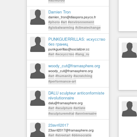
#auteurbd
Damien Tron
damien_tron@diaspora.psyco.fr
#photo
#art
#environnement
#globalwarming
#climatechange
PUNKGUERRILLAS: искусство
без границ
punkguerillas@socializer.cc
#art
#искусство
#lang_ru
woody_cut@framasphere.org
woody_cut@framasphere.org
#art
#humanity
#scratching
#performance-art
DALU sculpteur anticonformiste
révolutionnaire
dalu@framasphere.org
#art
#sculpture
#artiste
#sculpturemétal
#anniversaire
23avril2017
23avril2017@framasphere.org
#art
#streetart
#démocratie