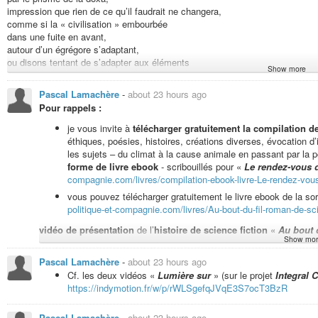
impression que rien de ce qu’il faudrait ne changera,
comme si la « civilisation » embourbée
dans une fuite en avant,
autour d’un égrégore s’adaptant,
ou disons tentant de s’adapter aux éléments
Show more
avec un délétère mode de fonctionnement.
Pascal Lamachère
-
about 23 hours ago
Si vous consultez la théorie et des médias
engagés pour de la cause, avec foi,
Pour rappels :
impression d’une lueur dans l’obscurité,
je vous invite à
télécharger gratuitement la compilation 
tels d’anciens carnistes qui se sont véganisés
éthiques, poésies, histoires, créations diverses, évocation 
et capacité d’une économie anticapitaliste,
les sujets – du climat à la cause animale en passant par la po
un horizon potentiellement pérenne en piste
forme de livre ebook
- scribouillés pour «
Le rendez-vous 
orchestrant de l’éthique, de la dignité,
compagnie.com/livres/compilation-ebook-livre-Le-rendez-vou
adapté aux problématiques, actant belles idées.
vous pouvez télécharger gratuitement le livre ebook de la sor
Si vous consultez les prophéties apocalyptiques,
politique-et-compagnie.com/livres/Au-bout-du-fil-roman-de-scie
la situation et les tendances, la « civilisationnelle pratique » ;
vidéo de présentation
de l’
histoire de science fiction
«
Au bout d
tels des ultra-riches faisant des réserves et des bunkers
Show mor
pendant que çà et là de sécheresse et de famine se meurent,
Liste de lecture pour tout écouter depuis le début
de la so
des incendies, des intempéries, divers phénomènes à formes de pollutions
Pascal Lamachère
-
about 23 hours ago
https://indymotion.fr/w/p/jWBKt8zcJK9NQZgfzQ67cY?playlis
jusqu’à provoquer des hécatombes, des génocides, de l’extinction ;
Cf. les deux vidéos «
Lumière sur
» (sur le projet
Integral C
Pour écouter zyeuter à partir de la lecture de «
Au bout du
de quoi être collapsologue, avoir l’impression d’une aporie systémique,
https://indymotion.fr/w/p/rWLSgefqJVqE3S7ocT3BzR
https://indymotion.fr/w/p/jWBKt8zcJK9NQZgfzQ67cY?playlis
vouloir prendre le temps du soin de l’esprit tout en alertant des urgences é
des soucis liés à l’exploitation des énergies fossiles, du spécisme, du cap
Pascal Lamachère
-
about 23 hours ago