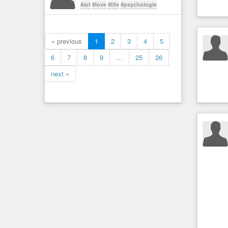
#art
#love
#life
#psychologie
« previous
1
2
3
4
5
6
7
8
9
…
25
26
next »