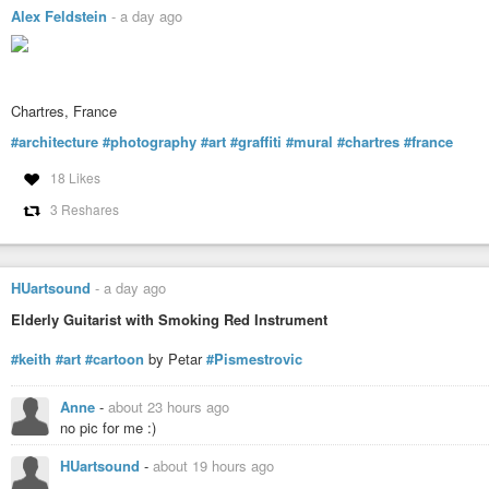
https://indymotion.fr/w/xuVbQGmHbhtXTPSPGA5LDH
Alex Feldstein
-
a day ago
Vidéo humoristique sketch pour présentation lectures, «
Essai anti-
https://indymotion.fr/w/tk6w9i19HhHiQaY1bCDwyF
Chartres, France
#architecture
#photography
#art
#graffiti
#mural
#chartres
#france
Humeur à l’improvisation musicale pour
présentations de livres
:
h
18 Likes
Façon de vous inviter conseiller de la lecture pour cet été, et même au-delà
3 Reshares
Vidéo de lecture du poème «
Au temps de l’humeur ténébreuse
» 
HUartsound
-
a day ago
Vidéo de lecture du poème «
Humeur à l’intention lucide
» :
https
Elderly Guitarist with Smoking Red Instrument
#keith
#art
#cartoon
by Petar
#Pismestrovic
vidéo de lecture de «
La fable des attentistes
» :
https://indymoti
Anne
-
about 23 hours ago
no pic for me :)
Vidéo de lecture de l’épisode 9 de «
Sur le front des urgences civi
https://indymotion.fr/w/p/poNs3xNm2top3kzYwfHBsn?playlistPositi
HUartsound
-
about 19 hours ago