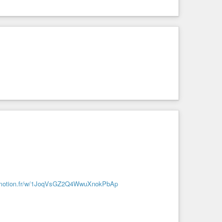
dymotion.fr/w/1JoqVsGZ2Q4WwuXnokPbAp