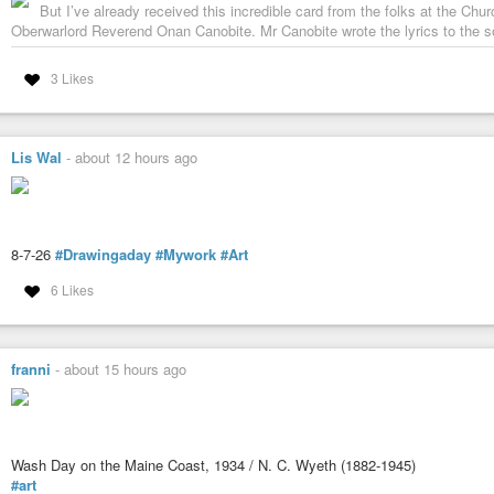
But I’ve already received this incredible card from the folks at the Ch
Oberwarlord Reverend Onan Canobite. Mr Canobite wrote the lyrics to the s
3 Likes
Lis Wal
-
about 12 hours ago
8-7-26
#Drawingaday
#Mywork
#Art
6 Likes
franni
-
about 15 hours ago
Wash Day on the Maine Coast, 1934 / N. C. Wyeth (1882-1945)
#art