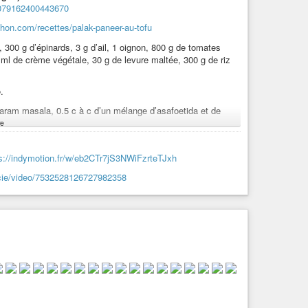
32079162400443670
chon.com/recettes/palak-paneer-au-tofu
vRrSEsCARbFxRx
 300 g d’épinards, 3 g d’ail, 1 oignon, 800 g de tomates
ml de crème végétale, 30 g de levure maltée, 300 g de riz
iture
]
Poème à plusieurs mains
–
Un autre jour sur la
t/jeu-decriture-poeme-a-plusieurs-mains-un-autre-jour-sur-la-
.
garam masala, 0.5 c à c d’un mélange d’asafoetida et de
e
-politique-et-compagnie.com/forums/sujet/le-rendez-vous-du-
sson.
s://indymotion.fr/w/eb2CTr7jS3NWiFzrteTJxh
l’origine de cette recette.
etcie/video/7532528126727982358
ntures
#dessins
#ia
#iaart
#intelligenceartificielle
e
#asmr
#recette
#cuisine
#livre
#livres
#fr
#France
fiction
#paranormal
#ovni
#ovnis
#slam
#poesie
#poésie