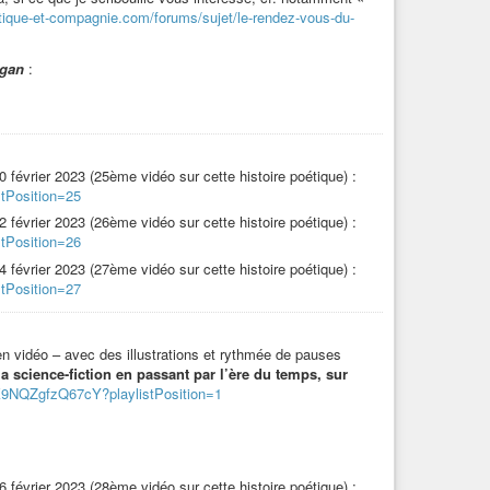
litique-et-compagnie.com/forums/sujet/le-rendez-vous-du-
vRrSEsCARbFxRx
egan
:
iture
]
Poème à plusieurs mains
–
Un autre jour sur la
t/jeu-decriture-poeme-a-plusieurs-mains-un-autre-jour-sur-la-
20 février 2023 (25ème vidéo sur cette histoire poétique) :
tPosition=25
22 février 2023 (26ème vidéo sur cette histoire poétique) :
e-et-compagnie.com/forums/sujet/le-rendez-vous-du-vendredi/
tPosition=26
24 février 2023 (27ème vidéo sur cette histoire poétique) :
tPosition=27
 en vidéo – avec des illustrations et rythmée de pauses
la science-fiction en passant par l’ère du temps, sur
JK9NQZgfzQ67cY?playlistPosition=1
ntures
#dessins
#ia
#iaart
#intelligenceartificielle
ue-drum
#histoire
#conte
#roman
#fiction
#sf
sie
#poésie
#poeme
#poème
#poete
#poète
#texte
26 février 2023 (28ème vidéo sur cette histoire poétique) :