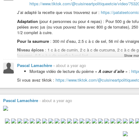
https://www.tiktok.com/@cuisineartpolitiqueetcie/video/75
J’ai adapté la recette que vous trouverez sur :
https://patateetcorni
Lecture du poème «
Je rêve
» :
https://indymotion.fr/w/kMzqckhZ
Adaptation
(pour 4 personnes ou pour 4 repas) : Pour 500 g de tofu,
pelées avec jus (ou vous pouvez faire avec 800 g de tomates), 250 
Et je vous invite à participer à des jeux d’écriture, dont le [
Jeu d’écr
1/2 complet à cuire.
terre
:
https://www.cuisine-art-politique-et-compagnie.com/forums/suje
Pour la saumure
: 300 ml d’eau, 2.5 c à c de sel, 56 ml de vinaigre
terre/
Niveau épices
: 1 c à c de cumin, 2 c à c de curcuma, 2 c à c de 
fenugrec, 0.5 c à c de paprika fumé fort.
Show mor
Et à lire, «
Le rendez-vous du vendredi
» :
https://www.cuisine-art
Environ 1 c à c de sel et des pincées de poivre moulu en fin de cui
Pascal Lamachère
-
about a year ago
vendredi/
Montage vidéo de lecture du poème «
A cœur d’aile
» :
http
Pour le déroulé de la recette
, cf. sur le site de la cheffe végane à 
Merci de votre attention,
Si vous avez tiktok :
https://www.tiktok.com/@cuisineartpolitique
Bon début d’été.
Merci de votre attention.
Pascal Lamachère
-
about a year ago
#photo
#photographie
#photos
#photographies
#peinture
#dessin
#pei
#intelligence-artificielle
#musique
#tonguedrum
#tongue-drum
#guitar
#histoire
#conte
#roman
#fiction
#fantasy
#sf
#sciencefiction
#science-