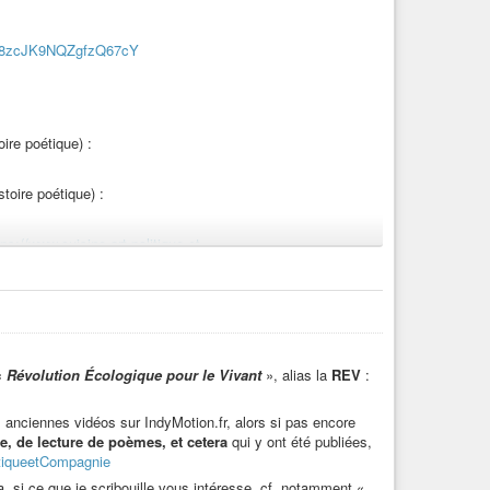
vain
#écrivain
#lecture
#litterature
#littérature
#art
#artiste
Palestine
#economie
#économie
#science
#philo
atique
#réchauffementclimatique
#animal
#animaux
BKt8zcJK9NQZgfzQ67cY
#antispecisme
#antispécisme
#antispeciste
#antispéciste
oire poétique) :
stoire poétique) :
tps://www.cuisine-art-politique-et-
ques-vers-par-jour/
ndymotion.fr/w/p/poNs3xNm2top3kzYwfHBsn
 «
Révolution Écologique pour le Vivant
», alias la
REV
:
eche végane
(cf description sur lien vidéo) :
s anciennes vidéos sur IndyMotion.fr, alors si pas encore
e, de lecture de poèmes, et cetera
qui y ont été publiées,
tiqueetCompagnie
e et noix
:
https://www.cuisine-art-politique-et-
ra, si ce que je scribouille vous intéresse, cf. notamment «
che-patate-douce-pomme-et-noix/