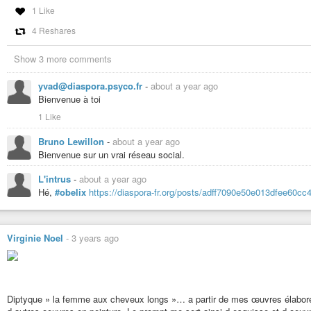
1 Like
4 Reshares
Show 3 more comments
yvad@diaspora.psyco.fr
-
about a year ago
Bienvenue à toi
1 Like
Bruno Lewillon
-
about a year ago
Bienvenue sur un vrai réseau social.
L'intrus
-
about a year ago
Hé,
#obelix
https://diaspora-fr.org/posts/adff7090e50e013dfee6
Virginie Noel
-
3 years ago
Diptyque » la femme aux cheveux longs »… a partir de mes œuvres élaborées 