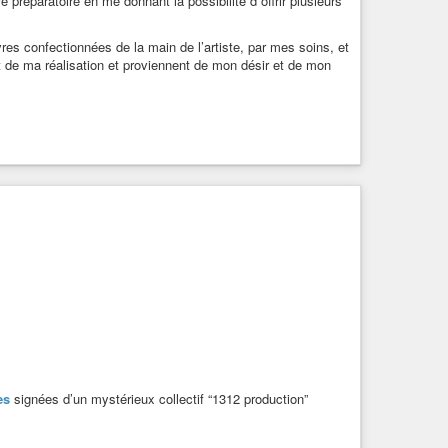
 préparatoire en me donnant la possibilité d offrir plusieurs
res confectionnées de la main de l’artiste, par mes soins, et
t de ma réalisation et proviennent de mon désir et de mon
es
signées d’un mystérieux collectif “1312 production”