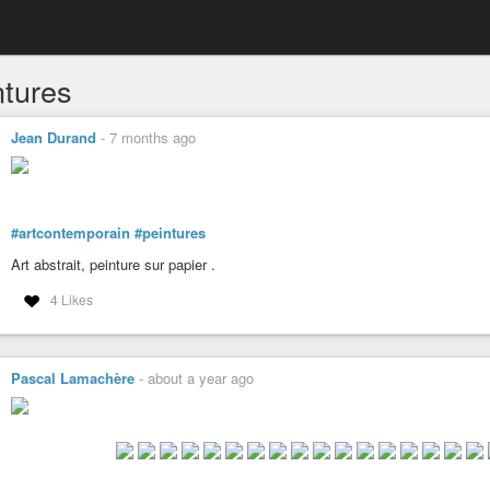
ntures
Jean Durand
-
7 months ago
#artcontemporain
#peintures
Art abstrait, peinture sur papier .
4 Likes
Pascal Lamachère
-
about a year ago