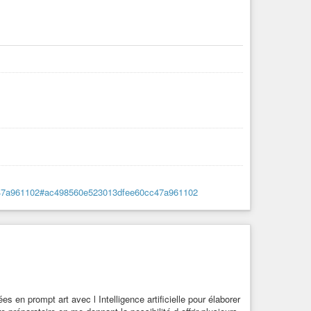
0cc47a961102#ac498560e523013dfee60cc47a961102
en prompt art avec l Intelligence artificielle pour élaborer