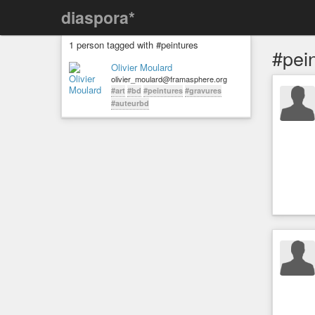
diaspora*
1 person tagged with #peintures
#pei
Olivier Moulard
olivier_moulard@framasphere.org
#art
#bd
#peintures
#gravures
#auteurbd