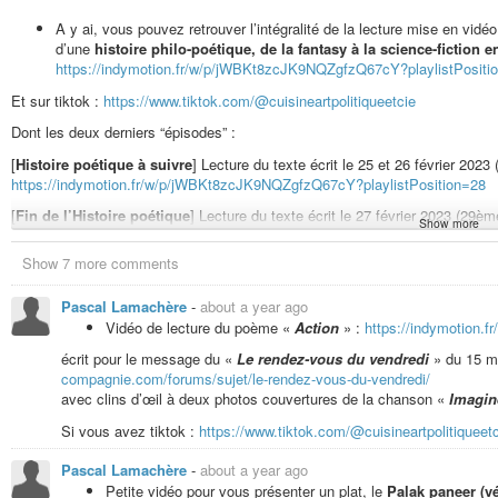
A y ai, vous pouvez retrouver l’intégralité de la lecture mise en vid
d’une
histoire philo-poétique, de la fantasy à la science-fiction 
https://indymotion.fr/w/p/jWBKt8zcJK9NQZgfzQ67cY?playlistPositi
Et sur tiktok :
https://www.tiktok.com/@cuisineartpolitiqueetcie
Dont les deux derniers “épisodes” :
[
Histoire poétique à suivre
] Lecture du texte écrit le 25 et 26 février 2023
https://indymotion.fr/w/p/jWBKt8zcJK9NQZgfzQ67cY?playlistPosition=28
[
Fin de l’Histoire poétique
] Lecture du texte écrit le 27 février 2023 (29èm
Show more
https://indymotion.fr/w/p/jWBKt8zcJK9NQZgfzQ67cY?playlistPosition=29
Show 7 more comments
Vous retrouvez les
vidéos, le texte et liens de docs suggérés
sur 
Pascal Lamachère
-
about a year ago
compagnie.com/forums/sujet/histoire-poetique-au-cours-de-lannee-20
Vidéo de lecture du poème «
Action
» :
https://indymotion
écrit pour le message du «
Le rendez-vous du vendredi
» du 15 m
compagnie.com/forums/sujet/le-rendez-vous-du-vendredi/
Vidéo
ASMR d’une recette de sorte de Flammekueche / Pizzaku
avec clins d’œil à deux photos couvertures de la chanson «
Imagin
https://indymotion.fr/w/6qsC18pGx1XodLtQBZJC9N
Si vous avez tiktok :
https://www.tiktok.com/@cuisineartpolitique
Vidéo
ASMR d’une recette végane de
Quiche patate douce, pomm
Pascal Lamachère
-
about a year ago
compagnie.com/forums/sujet/video-asmr-dune-recette-vegane-de-qui
Petite vidéo pour vous présenter un plat, le
Palak paneer (v