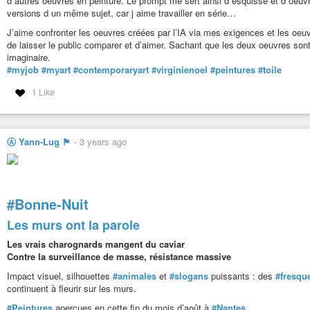
d autres oeuvres en peinture. Le prompt me sert ainsi d esquisse et d oeuvre
versions d un même sujet, car j aime travailler en série…
J’aime confronter les oeuvres créées par l’IA via mes exigences et les oeuv
de laisser le public comparer et d’aimer. Sachant que les deux oeuvres son
imaginaire.
#myjob
#myart
#contemporaryart
#virginienoel
#peintures
#toile
1 Like
Ⓐ Yann-Lug 🏴
-
3 years ago
#Bonne-Nuit
Les murs ont la parole
Les vrais charognards mangent du caviar
Contre la surveillance de masse, résistance massive
Impact visuel, silhouettes
#animales
et
#slogans
puissants : des
#fresqu
continuent à fleurir sur les murs.
#Peintures
aperçues en cette fin du mois d’août à
#Nantes
.