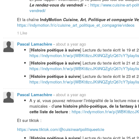
Le rendez-vous du vendredi
» :
https://www.cuisine-art-po
vendredi/
Lecture du poème «
Je rêve
» :
https://indymotion.fr/w/kMzqckhZ
Et la chaîne
IndyMotion
Cuisine, Art, Politique et compagnie V
https://indymotion.fr/c/cuisine_art_politique_et_compagnie/videos
1 Like
Et je vous invite à participer à des jeux d’écriture, dont le [
Jeu d’écr
terre
:
https://www.cuisine-art-politique-et-compagnie.com/forums/suje
Pascal Lamachère
-
about a year ago
terre/
[
Histoire poétique à suivre
] Lecture du texte écrit le 19 et 
https://indymotion.fr/w/p/jWBKt8zcJK9NQZgfzQ67cY?playlis
[
Histoire poétique à suivre
] Lecture du texte écrit le 21 et 
«
Le rendez-vous du vendredi
» :
https://www.cuisine-art-politiqu
https://indymotion.fr/w/p/jWBKt8zcJK9NQZgfzQ67cY?playlis
Merci de votre attention,
[
Histoire poétique à suivre
] Lecture du texte écrit le 23 et 
Bonne continuation de mois de juin et bon début d’été.
https://indymotion.fr/w/p/jWBKt8zcJK9NQZgfzQ67cY?playlis
Pascal Lamachère
-
about a year ago
A y ai, vous pouvez retrouver l’intégralité de la lecture mise
musicales - d’
une histoire philo-poétique, de la fantasy à 
cette liste de lecture
:
https://indymotion.fr/w/p/jWBKt8zc
Et sur tiktok :
#photo
#photographie
#photos
#photographies
#peinture
#dessin
#pei
#intelligence-artificielle
#video
#vidéo
#asmr
#recette
#musique
#tong
https://www.tiktok.com/@cuisineartpolitiqueetcie
#sciencefiction
#science-fiction
#paranormal
#ovni
#ovnis
#slam
#poe
[
Histoire poétique à suivre
] Lecture du texte écrit le 25 et 