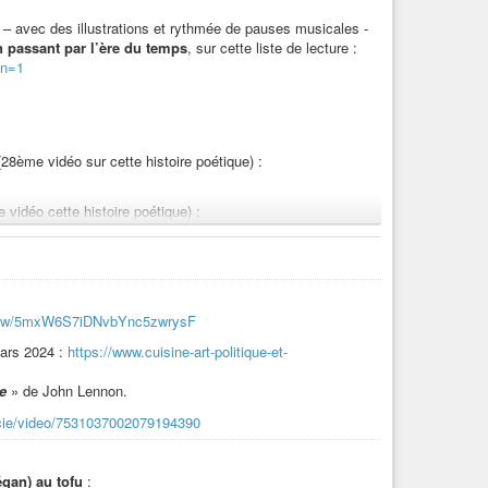
éo – avec des illustrations et rythmée de pauses musicales -
en passant par l’ère du temps
, sur cette liste de lecture :
on=1
 (28ème vidéo sur cette histoire poétique) :
e vidéo cette histoire poétique) :
:
https://www.cuisine-art-politique-et-
23-quelques-vers-par-jour/
.fr/w/5mxW6S7iDNvbYnc5zwrysF
ars 2024 :
https://www.cuisine-art-politique-et-
eche végane
(cf description sur lien vidéo) :
e
» de John Lennon.
etcie/video/7531037002079194390
e et noix
:
https://www.cuisine-art-politique-et-
che-patate-douce-pomme-et-noix/
égan) au tofu
: