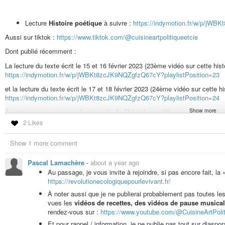
#poeme
#poème
#poete
#poète
#texte
#ecriture
#écriture
#auteur
#ecri
#journal
#journalisme
#journaliste
#theatre
#théâtre
#politique
#Gaza
#
#philosophie
#philosophe
#changementclimatique
#rechauffementclim
Lecture
Histoire poétique
à suivre :
https://indymotion.fr/w/p/jW
#nature
#culture
#ecologie
#écologie
#environnement
#vegan
#végan
Aussi sur tiktok :
https://www.tiktok.com/@cuisineartpolitiqueetcie
#zoopolis
#ethique
#éthique
Dont publié récemment :
La lecture du texte écrit le 15 et 16 février 2023 (23ème vidéo sur cette hist
https://indymotion.fr/w/p/jWBKt8zcJK9NQZgfzQ67cY?playlistPosition=23
et la lecture du texte écrit le 17 et 18 février 2023 (24ème vidéo sur cette hi
https://indymotion.fr/w/p/jWBKt8zcJK9NQZgfzQ67cY?playlistPosition=24
Show more
À noter que vous pouvez lire la
suite de l’histoire poétique
sur le site :
ht
compagnie.com/forums/sujet/histoire-poetique-au-cours-de-lannee-2023-quel
2 Likes
Show 1 more comment
Série «
Sur le front des urgences civilisationnelles
» :
https://i
Pascal Lamachère
-
about a year ago
Au passage, je vous invite à rejoindre, si pas encore fait, la
Vidéo
ASMR d’une recette de sorte de Flammekueche / Pizzaku
https://revolutionecologiquepourlevivant.fr/
https://indymotion.fr/w/6qsC18pGx1XodLtQBZJC9N
À noter aussi que je ne publierai probablement pas toutes le
vues les
vidéos de recettes, des vidéos de pause musical
rendez-vous sur :
https://www.youtube.com/@CuisineArtPoli
Vidéo
ASMR d’une recette végane de
Quiche patate douce, pomm
Et pour rappel / information, je ne publie pas tout sur diaspo
compagnie.com/forums/sujet/video-asmr-dune-recette-vegane-de-qui