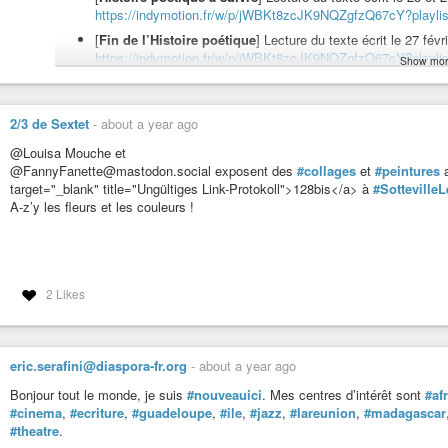
#ecriture
#écriture
#auteur
#ecrivain
#écrivain
#lecture
#vendredilectur
https://indymotion.fr/w/p/jWBKt8zcJK9NQZgfzQ67cY?playlis
#journalisme
#journaliste
#theatre
#théâtre
#politique
#militant
#milita
#information
#media
#medias
#média
#médias
#Gaza
#Palestine
#eco
[
Fin de l’Histoire poétique
] Lecture du texte écrit le 27 fév
#philosophe
#changementclimatique
#climat
#urgence
#urgences
#rec
https://indymotion.fr/w/p/jWBKt8zcJK9NQZgfzQ67cY?playlis
Show mor
#animaux
#nature
#culture
#ecologie
#écologie
#environnement
#vega
Pour rappel ou pour information,
vous retrouvez les vidéos,
#antispéciste
#zoopolis
#ethique
#éthique
https://www.cuisine-art-politique-et-compagnie.com/forums/su
vers-par-jour/
2/3 de Sextet
-
about a year ago
Et à lire, «
Le rendez-vous du vendredi
» :
https://www.cui
@Louisa Mouche et
vous-du-vendredi/
@FannyFanette@mastodon.social exposent des
#collages
et
#peintures
a
Merci de votre attention,
target="_blank" title="Ungültiges Link-Protokoll">128bis</a> à
#Sotteville
Bon début d’été
A-z’y les fleurs et les couleurs !
2 Likes
eric.serafini@diaspora-fr.org
-
about a year ago
Bonjour tout le monde, je suis
#nouveauici
. Mes centres d’intérêt sont
#af
#cinema
,
#ecriture
,
#guadeloupe
,
#ile
,
#jazz
,
#lareunion
,
#madagascar
#theatre
.