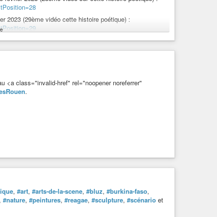
e
#litterature
#littérature
#art
#artiste
#journal
tPosition=28
nts
#manif
#manifestation
#manifestations
#info
nomie
#économie
#science
#philo
#philosophie
rier 2023 (29ème vidéo cette histoire poétique) :
hauffementclimatique
#réchauffementclimatique
#animal
tPosition=29
e
n
#végan
#antispecisme
#antispécisme
#antispeciste
 le texte et liens de docs suggérés
sur :
jet/histoire-poetique-au-cours-de-lannee-2023-quelques-
sine-art-politique-et-compagnie.com/forums/sujet/le-rendez-
u <a class="invalid-href" rel="noopener noreferrer"
LesRouen
.
rique
,
#art
,
#arts-de-la-scene
,
#bluz
,
#burkina-faso
,
,
#nature
,
#peintures
,
#reagae
,
#sculpture
,
#scénario
et