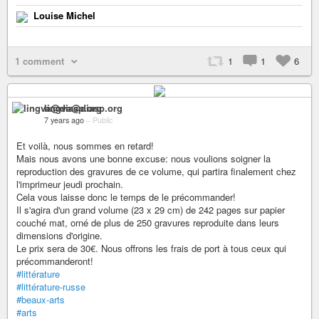
Louise Michel
1 comment
1
1
6
lingva@diasp.org
7 years ago
–
Public
Et voilà, nous sommes en retard!
Mais nous avons une bonne excuse: nous voulions soigner la
reproduction des gravures de ce volume, qui partira finalement chez
l'imprimeur jeudi prochain.
Cela vous laisse donc le temps de le précommander!
Il s'agira d'un grand volume (23 x 29 cm) de 242 pages sur papier
couché mat, orné de plus de 250 gravures reproduite dans leurs
dimensions d'origine.
Le prix sera de 30€. Nous offrons les frais de port à tous ceux qui
précommanderont!
#littérature
#littérature-russe
#beaux-arts
#arts