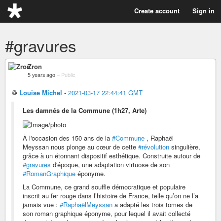
Create account
Sign in
#gravures
Zron
5 years ago
–
Public
♲
Louise Michel
-
2021-03-17 22:44:41 GMT
Les damnés de la Commune (1h27, Arte)
À l'occasion des 150 ans de la
#Commune
, Raphaël
Meyssan nous plonge au cœur de cette
#révolution
singulière,
grâce à un étonnant dispositif esthétique. Construite autour de
#gravures
d'époque, une adaptation virtuose de son
#RomanGraphique
éponyme.
La Commune, ce grand souffle démocratique et populaire
inscrit au fer rouge dans l’histoire de France, telle qu’on ne l’a
jamais vue :
#RaphaëlMeyssan
a adapté les trois tomes de
son roman graphique éponyme, pour lequel il avait collecté