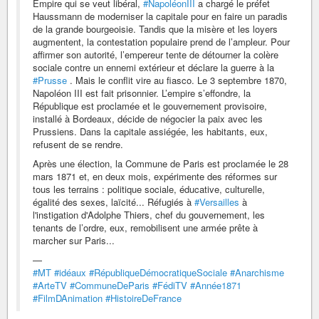
Empire qui se veut libéral,
#NapoléonIII
a chargé le préfet
Haussmann de moderniser la capitale pour en faire un paradis
de la grande bourgeoisie. Tandis que la misère et les loyers
augmentent, la contestation populaire prend de l’ampleur. Pour
affirmer son autorité, l’empereur tente de détourner la colère
sociale contre un ennemi extérieur et déclare la guerre à la
#Prusse
. Mais le conflit vire au fiasco. Le 3 septembre 1870,
Napoléon III est fait prisonnier. L’empire s’effondre, la
République est proclamée et le gouvernement provisoire,
installé à Bordeaux, décide de négocier la paix avec les
Prussiens. Dans la capitale assiégée, les habitants, eux,
refusent de se rendre.
Après une élection, la Commune de Paris est proclamée le 28
mars 1871 et, en deux mois, expérimente des réformes sur
tous les terrains : politique sociale, éducative, culturelle,
égalité des sexes, laïcité... Réfugiés à
#Versailles
à
l'instigation d'Adolphe Thiers, chef du gouvernement, les
tenants de l’ordre, eux, remobilisent une armée prête à
marcher sur Paris...
—
#MT
#idéaux
#RépubliqueDémocratiqueSociale
#Anarchisme
#ArteTV
#CommuneDeParis
#FédiTV
#Année1871
#FilmDAnimation
#HistoireDeFrance