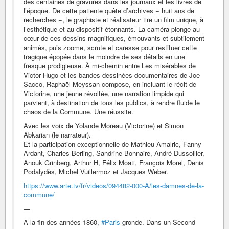
des centaines de gravures dans les journaux et les livres de
l’époque. De cette patiente quête d’archives − huit ans de
recherches −, le graphiste et réalisateur tire un film unique, à
l’esthétique et au dispositif étonnants. La caméra plonge au
cœur de ces dessins magnifiques, émouvants et subtilement
animés, puis zoome, scrute et caresse pour restituer cette
tragique épopée dans le moindre de ses détails en une
fresque prodigieuse. À mi-chemin entre Les misérables de
Victor Hugo et les bandes dessinées documentaires de Joe
Sacco, Raphaël Meyssan compose, en incluant le récit de
Victorine, une jeune révoltée, une narration limpide qui
parvient, à destination de tous les publics, à rendre fluide le
chaos de la Commune. Une réussite.
Avec les voix de Yolande Moreau (Victorine) et Simon
Abkarian (le narrateur).
Et la participation exceptionnelle de Mathieu Amalric, Fanny
Ardant, Charles Berling, Sandrine Bonnaire, André Dussollier,
Anouk Grinberg, Arthur H, Félix Moati, François Morel, Denis
Podalydès, Michel Vuillermoz et Jacques Weber.
https://www.arte.tv/fr/videos/094482-000-A/les-damnes-de-la-
commune/
—
À la fin des années 1860,
#Paris
gronde. Dans un Second