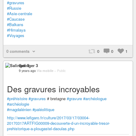
#gravures
#Russie
#Asie-centrale
#Caucase
#Balkans
#Himalaya
#Voyages
0 comments
0
0
1
Salinger 3
9 years ago
Via mobile
–
Public
Des gravures incroyables
#préhistoire
#gravures
# bretagne
#gravure
#archéologue
#archéologie
#magdalénien
#paléolitique
http://www.lefigaro.fr/culture/2017/03/17/03004-
20170317ARTFIG00009-decouverte-d-un-incroyable-tresor-
prehistorique-a-plougastel-daoulas.php