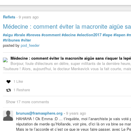
Reflets
-
9 years ago
Médecine : comment éviter la macronite aigüe sans
#aigu
#brale
#breves
#comment
#decine
#election2017
#lepe
#lepen
#
#tribunes
#viter
posted by
pod_feeder
Médecine : comment éviter la macronite aigüe sans risquer la lepén
Bonjour, foule d'électeurs en délire, super militants de la dernière he
Touiteure ! Alors, aujourd'hui, le docteur Menkevick vous la fait courte, mai
1 Like
1 Reshare
Show 17 more comments
brunus@framasphere.org
-
9 years ago
HAHAHA ! Ok Emma :D … t’inquiète, moi l’anarchiste je vais voté
réputation de merde qu’Hollande, voir pire, d’ici là on va bine se mar
Mais je te l’accorde et c’est ce que je veux faire passer, avec Le