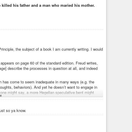
killed his father and a man who maried his mother.
rinciple, the subject of a book I am currently writing. I would
 it appears on page 60 of the standard edition. Freud writes,
age] describe the processes in question at all, and indeed
ich has come to seem inadequate in many ways (e.g. the
thoughts, behaviors). And yet he doesn’t want to engage in
, one might say, a more Hegelian speculative bent might
e
by attaching it to what opposes it, by sublating it, even if
this bit of non-philosophic, non-scientific speculation on
le. That is, it functions as the merest detour utterly mastered
just so ya know.
gness to repeat unpleasant contents, but only for a way to
postpone pleasures so that we do not lose them altogether.
er shot at it tomorrow, not only remains mastered by the