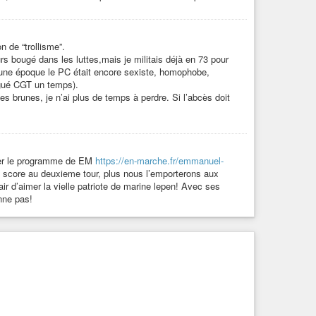
 de “trollisme”.
rs bougé dans les luttes,mais je militais déjà en 73 pour
à une époque le PC était encore sexiste, homophobe,
élégué CGT un temps).
es brunes, je n’ai plus de temps à perdre. Si l’abcès doit
rner le programme de EM
https://en-marche.fr/emmanuel-
 score au deuxieme tour, plus nous l’emporterons aux
air d’aimer la vielle patriote de marine lepen! Avec ses
nne pas!