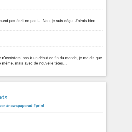
n’aurai pas écrit ce post… Non, je suis déçu. J’airais bien
 n’assisterai pas à un début de fin du monde, je me dis que
 Le même, mais avec de nouvelle têtes…
ads
per
#newspaperad
#print