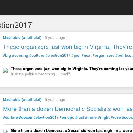
ction2017
Mashable (unofficial)
-
9 years ago
These organizers just won big in Virginia. They’re
#big
#coming
#culture
#election2017
#just
#next
#organizers
#politics
These organizers just won big in Virginia. They're coming for your
Is state politics becoming ... cool?
Mashable (unofficial)
-
9 years ago
More than a dozen Democratic Socialists won last
#culture
#dozen
#election2017
#emojis
#last
#more
#night
#rose
#soci
More than a dozen Democratic Socialists won last night in a wave