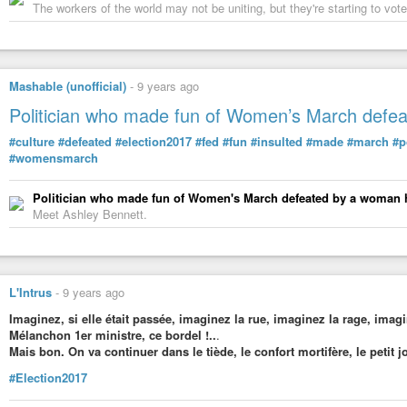
The workers of the world may not be uniting, but they're starting to vote
Mashable (unofficial)
-
9 years ago
Politician who made fun of Women’s March defea
#culture
#defeated
#election2017
#fed
#fun
#insulted
#made
#march
#p
#womensmarch
Politician who made fun of Women's March defeated by a woman h
Meet Ashley Bennett.
L'Intrus
-
9 years ago
Imaginez, si elle était passée, imaginez la rue, imaginez la rage, imagin
Mélanchon 1er ministre, ce bordel !..
.
Mais bon. On va continuer dans le tiède, le confort mortifère, le petit 
#Election2017