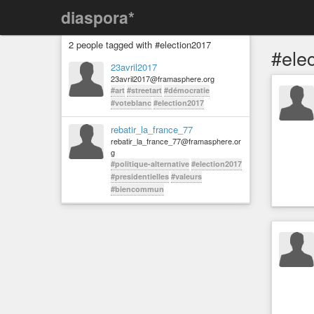
diaspora*
2 people tagged with #election2017
#ele
23avril2017
23avril2017@framasphere.org
#art
#streetart
#démocratie
#voteblanc
#election2017
rebatir_la_france_77
rebatir_la_france_77@framasphere.or
g
#politique-alternative
#election2017
#presidentielles
#valeurs
#biencommun