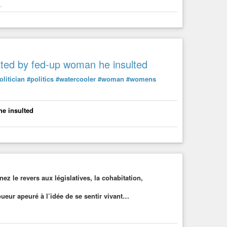
.
ted by fed-up woman he insulted
olitician
#politics
#watercooler
#woman
#womens
e insulted
ez le revers aux législatives, la cohabitation,
joueur apeuré à l’idée de se sentir vivant…