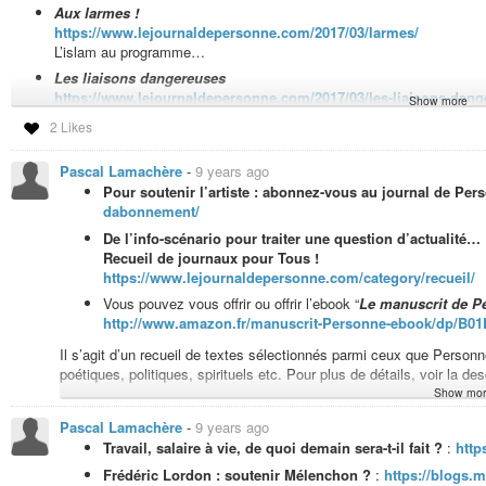
Aux larmes !
https://www.lejournaldepersonne.com/2017/03/larmes/
L’islam au programme…
Les liaisons dangereuses
https://www.lejournaldepersonne.com/2017/03/les-liaisons-dang
Show more
Je vous déclare unis par les liens sacrés… de l’image !
2 Likes
Travail, salaire à vie, de quoi demain sera-t-il fait ?
:
https://ww
Frédéric Lordon : soutenir Mélenchon ?
:
https://blogs.mediapart
Pascal Lamachère
-
9 years ago
france-insoumise/article/280117/frederic-lordon-soutenir-melen
Pour soutenir l’artiste : abonnez-vous au journal de Per
dabonnement/
“Loïc Blondiaux -
La démocratie à venir et à refaire
” :
https://ww
De l’info-scénario pour traiter une question d’actualité…
Conquérir la souveraineté populaire, sur la valeur et sur la mon
Recueil de journaux pour Tous !
http://www.dailymotion.com/video/x27bph2_bernard-friot-et-fre
https://www.lejournaldepersonne.com/category/recueil/
Frédéric Lordon : « L’internationalisme réel, c’est l’organisation
Vous pouvez vous offrir ou offrir l’ebook “
Le manuscrit de P
lordon-organiser-la-contagion/
http://www.amazon.fr/manuscrit-Personne-ebook/dp/B0
Quand le Nord s’inspire du Sud
:
http://www.revue-ballast.fr/nor
Il s’agit d’un recueil de textes sélectionnés parmi ceux que Personn
IWW Belgique : « Renoncer à l’objectif du plein emploi »
:
http:
poétiques, politiques, spirituels etc. Pour plus de détails, voir la des
plein-emploi/
Show mor
À savoir que si vous n’êtes pas en France, vous devriez pouvoir le 
Lettre d’informations
:
Émeline ou de l’éducation, Sommes-nous inte
recherche dessus avec le titre de l’ebook, “
Le manuscrit de Perso
Libres enfants de Mélenchon, Je suis Abstention, Donald et Vladimir
Pascal Lamachère
-
9 years ago
systèmes, pas uniquement sur les liseuses (cliquez, une fois sur la 
https://www.lejournaldepersonne.com/?wysija-page=1&control
Travail, salaire à vie, de quoi demain sera-t-il fait ?
:
htt
que vous pouvez obtenir une application gratuite pour le lire (cf. la
De l’info-scénario pour traiter une question d’actualité…
Frédéric Lordon : soutenir Mélenchon ?
:
https://blogs.m
amazon.fr).