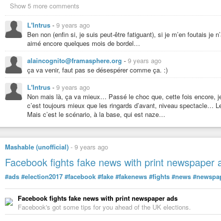
Show 5 more comments
L'Intrus
-
9 years ago
Ben non (enfin si, je suis peut-être fatiguant), si je m’en foutais je 
aimé encore quelques mois de bordel…
alaincognito@framasphere.org
-
9 years ago
ça va venir, faut pas se désespérer comme ça. :)
L'Intrus
-
9 years ago
Non mais là, ça va mieux… Passé le choc que, cette fois encore, je
c’est toujours mieux que les ringards d’avant, niveau spectacle…
Mais c’est le scénario, à la base, qui est naze…
Mashable (unofficial)
-
9 years ago
Facebook fights fake news with print newspaper 
#ads
#election2017
#facebook
#fake
#fakenews
#fights
#news
#newspa
Facebook fights fake news with print newspaper ads
Facebook's got some tips for you ahead of the UK elections.