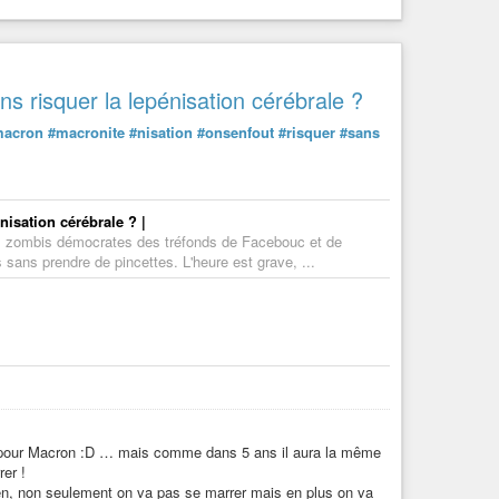
 risquer la lepénisation cérébrale ?
macron
#macronite
#nisation
#onsenfout
#risquer
#sans
isation cérébrale ? |
ure, zombis démocrates des tréfonds de Facebouc et de
s sans prendre de pincettes. L'heure est grave, ...
 pour Macron :D … mais comme dans 5 ans il aura la même
rer !
 Pen, non seulement on va pas se marrer mais en plus on va