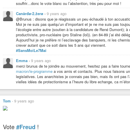
souffrir…donc le vote blanc ou l’abstention, très peu pour moi !
Canårđø-2.žerø
-
9 years ago
@Brunus : disons que je réagissais un peu échaudé à ton accusation
Moi je ne suis pas quelqu’un d’important et je ne me suis pas toujou
l’écologie entre autre (soutien à la candidature de René Dumont); 
productiviste, pro-nucléaire (pro Staline (lol)). (en 84-89 j’ai été d
Aujourd’hui je ne préfère ni l’esclavage des banquiers, ni les chemis
crever autant que ce soit dans les 5 ans qui viennent.
#SansMoiLe7Mai
Emma
-
9 years ago
merci brunus de te joindre au mouvement, hesitez pas a faire tou
macron/le-programme
a vos amis et contacts. Plus nous faisons un
legislatives. Les anarchistes je connais pas bien, mais ils ont pas l’
vielles idées de protectionisme a l’heure du libre echange, ca m’éto
Tom
-
9 years ago
Vote
#Freud
!