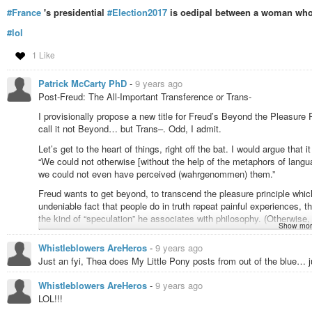
#France
's presidential
#Election2017
is oedipal between a woman who 
#lol
1 Like
Patrick McCarty PhD
-
9 years ago
Post-Freud: The All-Important Transference or Trans-
I provisionally propose a new title for Freud’s Beyond the Pleasure P
call it not Beyond… but Trans–. Odd, I admit.
Let’s get to the heart of things, right off the bat. I would argue that
“We could not otherwise [without the help of the metaphors of langu
we could not even have perceived (wahrgenommen) them.”
Freud wants to get beyond, to transcend the pleasure principle wh
undeniable fact that people do in truth repeat painful experiences, 
the kind of “speculation” he associates with philosophy. (Otherwise
Show mor
have served him well, the attempt to conserve the pleasure principle 
only roughly–to some sort of death drive?) But the reality principle, 
Whistleblowers AreHeros
-
9 years ago
Freud’s part, doesn’t ultimately stand apart sufficiently as a princip
Just an fyi, Thea does My Little Pony posts from out of the blue… 
by the pleasure principle. It doesn’t point to any ground for a willin
maximize in the long-run on satiation. It points to a willingness to 
Whistleblowers AreHeros
-
9 years ago
LOL!!!
The reality principle, by which pleasure is deferred today for a bett