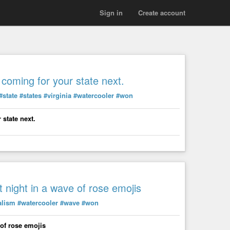
Sign in
Create account
 coming for your state next.
#state
#states
#virginia
#watercooler
#won
 state next.
 night in a wave of rose emojis
alism
#watercooler
#wave
#won
 of rose emojis