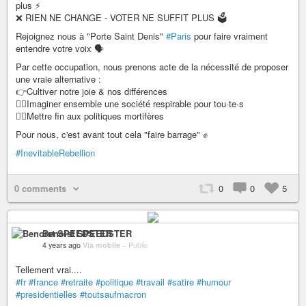
plus ⚡
❌ RIEN NE CHANGE - VOTER NE SUFFIT PLUS 🗳️
Rejoignez nous à "Porte Saint Denis"
#Paris
pour faire vraiment
entendre votre voix 🗣️
Par cette occupation, nous prenons acte de la nécessité de proposer
une vraie alternative :
👉Cultiver notre joie & nos différences
👉🏿Imaginer ensemble une société respirable pour tou·te·s
👉🏾Mettre fin aux politiques mortifères
Pour nous, c'est avant tout cela "faire barrage" ✊
#InevitableRebellion
0 comments
0
0
5
Benoist SPEEDSTER
4 years ago
Via mobile
–
Public
Tellement vrai....
#fr
#france
#retraite
#politique
#travail
#satire
#humour
#presidentielles
#toutsaufmacron