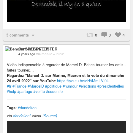
3 comments
0
3
4
Benoist SPEEDSTER
4 years ago
Via mobile
–
Public
Vidéo indispensable à regarder de Marcel D. Faites tourner les amis..
faites tourner....
Regardez "Marcel D. sur Marine, Macron et le vote du dimanche
24 avril 2022" sur YouTube
https://youtu.be/cH9MmL-Vj0U
#fr
#France
#MarcelD
#politique
#humour
#elections
#presidentielles
#help
#partage
#verite
#essentiel
Tags:
#dandelíon
via
dandelion*
client
(Source)