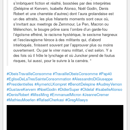
s’imbriquent fiction et réalité, boostées par des interprètes
(Delépine et Kervern, Isabelle Alonso, Noël Godin, Denis
Robert et une charretée d’autres) dont l’aura grolandaise est
un des attraits, les plus hilarants moments sont ceux où,
s’invitant aux meetings de Zemmour, Le Pen, Macron ou
Mélenchon, le bougre prône sans l’ombre d’un garde-fou
l’égoïsme effréné, le racisme hystérique, le sexisme hargneux
et l’esclavagisme féroce à des militants qui, d’abord
interloqués, finissent souvent par l’approuver plus ou moins
ouvertement. Ou par le virer manu militari, c’est selon. Y a
des fois où il frôle le lynchage et où Juncker prend de foutus
risques, lui aussi, pour le suivre à la caméra. "
#ObeisTravailleConsomme
#TravailleObeisConsomme
#Pap40
#EgliseDeLaTresSainteConsommation
#AlessandroDiGiuseppe
#Presidentielles
#AymericLKompret
#BenoitDelepine
#AudreyVernon
#GustaveKervern
#NoelGodin
#DidierSuper
#Oldelaf
#IsabelleAlonso
#DenisRobert
#MissMing
#EmmanuelMicron
#JeanneCremer
#MathieuMoerlen
#RafaelCherkasi
#GregAllaeys