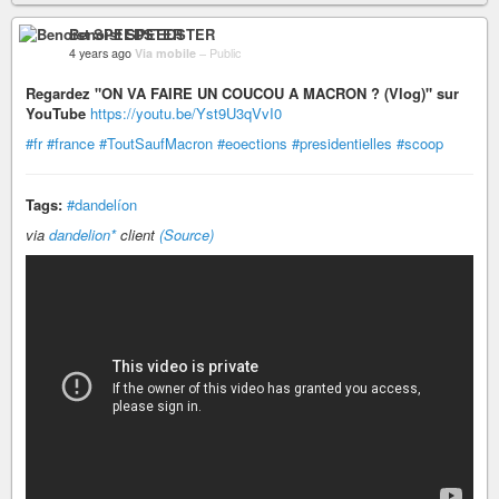
Benoist SPEEDSTER
4 years ago
Via mobile
–
Public
Regardez "ON VA FAIRE UN COUCOU A MACRON ? (Vlog)" sur
YouTube
https://youtu.be/Yst9U3qVvI0
#fr
#france
#ToutSaufMacron
#eoections
#presidentielles
#scoop
Tags:
#dandelíon
via
dandelion*
client
(Source)