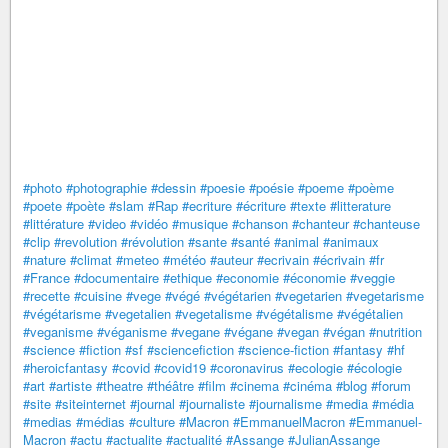
#photo
#photographie
#dessin
#poesie
#poésie
#poeme
#poème
#poete
#poète
#slam
#Rap
#ecriture
#écriture
#texte
#litterature
#littérature
#video
#vidéo
#musique
#chanson
#chanteur
#chanteuse
#clip
#revolution
#révolution
#sante
#santé
#animal
#animaux
#nature
#climat
#meteo
#météo
#auteur
#ecrivain
#écrivain
#fr
#France
#documentaire
#ethique
#economie
#économie
#veggie
#recette
#cuisine
#vege
#végé
#végétarien
#vegetarien
#vegetarisme
#végétarisme
#vegetalien
#vegetalisme
#végétalisme
#végétalien
#veganisme
#véganisme
#vegane
#végane
#vegan
#végan
#nutrition
#science
#fiction
#sf
#sciencefiction
#science-fiction
#fantasy
#hf
#heroicfantasy
#covid
#covid19
#coronavirus
#ecologie
#écologie
#art
#artiste
#theatre
#théâtre
#film
#cinema
#cinéma
#blog
#forum
#site
#siteinternet
#journal
#journaliste
#journalisme
#media
#média
#medias
#médias
#culture
#Macron
#EmmanuelMacron
#Emmanuel-
Macron
#actu
#actualite
#actualité
#Assange
#JulianAssange