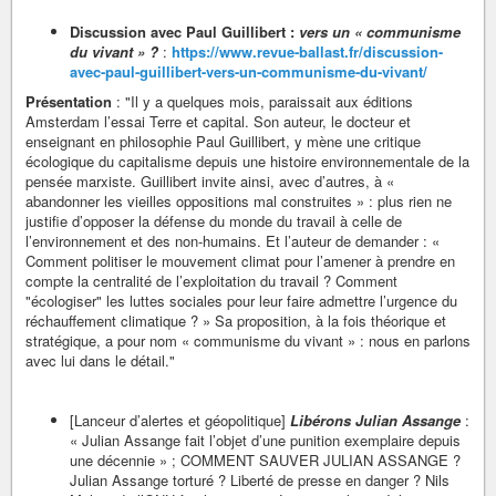
Discussion avec Paul Guillibert :
vers un « communisme
du vivant » ?
:
https://www.revue-ballast.fr/discussion-
avec-paul-guillibert-vers-un-communisme-du-vivant/
Présentation
: "Il y a quelques mois, paraissait aux éditions
Amsterdam l’essai Terre et capital. Son auteur, le docteur et
enseignant en philosophie Paul Guillibert, y mène une critique
écologique du capitalisme depuis une histoire environnementale de la
pensée marxiste. Guillibert invite ainsi, avec d’autres, à «
abandonner les vieilles oppositions mal construites » : plus rien ne
justifie d’opposer la défense du monde du travail à celle de
l’environnement et des non-humains. Et l’auteur de demander : «
Comment politiser le mouvement climat pour l’amener à prendre en
compte la centralité de l’exploitation du travail ? Comment
"écologiser" les luttes sociales pour leur faire admettre l’urgence du
réchauffement climatique ? » Sa proposition, à la fois théorique et
stratégique, a pour nom « communisme du vivant » : nous en parlons
avec lui dans le détail."
[Lanceur d’alertes et géopolitique]
Libérons Julian Assange
:
« Julian Assange fait l’objet d’une punition exemplaire depuis
une décennie » ; COMMENT SAUVER JULIAN ASSANGE ?
Julian Assange torturé ? Liberté de presse en danger ? Nils