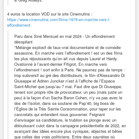
4 euros la location VOD sur le site Cinemutins :
https://www.cinemutins.com/films/1976-en-marche-vers-l-
effondrement
Paru dans Siné Mensuel en mai 2024 - Un effondrement
désopilant
"Mélange explosif de faux-vrai documentaire et de comédie
assassine, En marche vers l’effondrement ! est un des films
les plus réjouissants qu’on ait vus depuis Laurel et Hardy.
Ovationné à l’avant-dernier Fifigrot, En marche vers
l’effondrement ! sort enfin à Paris. Ne paumez pas de temps :
trop subversif au gré des distributeurs, le film d’Alessandro Di
Giuseppe et Adrien Juncker n’est à l’affiche de l’Espace
Saint-Michel que jusqu’au 7 mai. Faut dire que Di Giuseppe,
tenant son propre rôle de provocateur, un peu (mais juste un
peu) à la façon d’un Sacha Baron Cohen, n’y va pas avec le
dos de l’isoloir, dans sa soutane de Pap’40, big boss de
l’Église de la Très Sainte Consommation, pour taper sur les
cancrelats qui entendent nous gouverner. Feignant
d’envisager sa candidature, le trublion se plonge avec un
éblouissant culot dans la campagne présidentielle de 2022, en
avançant des idées encore plus cyniques, abjectes et bêtes
que celles des vrais politiciens. Entre deux saynètes où