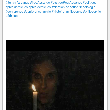
#Julian-Assange
#freeAssange
#JusticePourAssange
#politique
#presidentielles
#présidentielles
#election
#élection
#sociologie
#conference
#conférence
#philo
#Histoire
#philosophe
#philosophie
#éthique