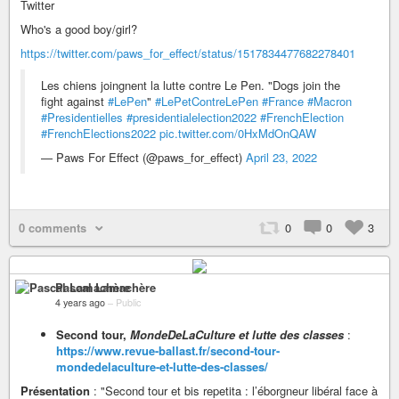
Twitter
Who's a good boy/girl?
https://twitter.com/paws_for_effect/status/1517834477682278401
Les chiens joingnent la lutte contre Le Pen. "Dogs join the
fight against
#LePen
"
#LePetContreLePen
#France
#Macron
#Presidentielles
#presidentialelection2022
#FrenchElection
#FrenchElections2022
pic.twitter.com/0HxMdOnQAW
— Paws For Effect (@paws_for_effect)
April 23, 2022
0 comments
0
0
3
Pascal Lamachère
4 years ago
–
Public
Second tour,
MondeDeLaCulture et lutte des classes
:
https://www.revue-ballast.fr/second-tour-
mondedelaculture-et-lutte-des-classes/
Présentation
: "Second tour et bis repetita : l’éborgneur libéral face à