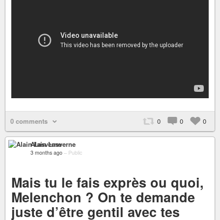
0 comments
0
0
0
Alain Lasverne
3 months ago
–
Public
Mais tu le fais exprès ou quoi,
Melenchon ? On te demande
juste d’être gentil avec tes