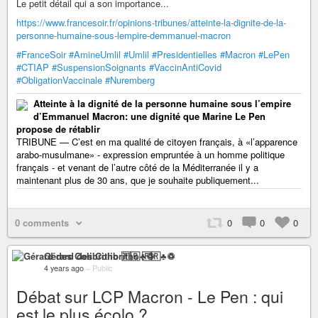
Le petit détail qui a son importance...
https://www.francesoir.fr/opinions-tribunes/atteinte-la-dignite-de-la-
personne-humaine-sous-lempire-demmanuel-macron
#FranceSoir
#AmineUmlil
#Umlil
#Presidentielles
#Macron
#LePen
#CTIAP
#SuspensionSoignants
#VaccinAntiCovid
#ObligationVaccinale
#Nuremberg
Atteinte à la dignité de la personne humaine sous l’empire
d’Emmanuel Macron: une dignité que Marine Le Pen
propose de rétablir
TRIBUNE — C’est en ma qualité de citoyen français, à «l’apparence
arabo-musulmane» - expression empruntée à un homme politique
français - et venant de l’autre côté de la Méditerranée il y a
maintenant plus de 30 ans, que je souhaite publiquement...
0 comments
0
0
0
Gérard des Colibritho 🇫🇷♣♽
4 years ago
–
Public
Débat sur LCP Macron - Le Pen : qui
est le plus écolo ?