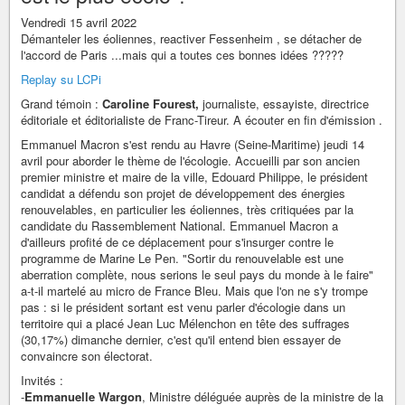
Vendredi 15 avril 2022
Démanteler les éoliennes, reactiver Fessenheim , se détacher de
l'accord de Paris ...mais qui a toutes ces bonnes idées ?????
Replay su LCPi
Grand témoin :
Caroline Fourest,
journaliste, essayiste, directrice
éditoriale et éditorialiste de Franc-Tireur. A écouter en fin d'émission .
Emmanuel Macron s'est rendu au Havre (Seine-Maritime) jeudi 14
avril pour aborder le thème de l'écologie. Accueilli par son ancien
premier ministre et maire de la ville, Edouard Philippe, le président
candidat a défendu son projet de développement des énergies
renouvelables, en particulier les éoliennes, très critiquées par la
candidate du Rassemblement National. Emmanuel Macron a
d'ailleurs profité de ce déplacement pour s'insurger contre le
programme de Marine Le Pen. "Sortir du renouvelable est une
aberration complète, nous serions le seul pays du monde à le faire"
a-t-il martelé au micro de France Bleu. Mais que l'on ne s'y trompe
pas : si le président sortant est venu parler d'écologie dans un
territoire qui a placé Jean Luc Mélenchon en tête des suffrages
(30,17%) dimanche dernier, c'est qu'il entend bien essayer de
convaincre son électorat.
Invités :
-
Emmanuelle Wargon
, Ministre déléguée auprès de la ministre de la