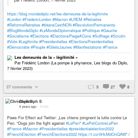
https://blog.mondediplo.net/les-demeures-de-la-legitimite
#Lordon
#FredericLordon
#Macron
#LREM
#Retraites
#ReformeRetraites
#64ansCestNON
#RevolutionPermanente
#BlogMondeDiplo
#LeMondeDiplomatique
#Politique
#Gauche
#Socialisme
#Elections
#ElectionsPiegeACons
#Suffrage
#Scrutin
#Vote
#Legitimite
#Presidentielles
#ElectionsPresidentielles
#Democratie
#Peuple
#GiletsJaunes
#Manifestations
#France
Les demeurés de la « légitimité »
Par Frédéric Lordon (La pompe à phynance, Les blogs du Diplo,
7 février 2023)
27 comments
5
27
8
Christoph S
4 years ago
–
Public
Paws For Effect auf Twitter: „Les chiens joingnent la lutte contre Le
Pen. "Dogs join the fight against
#LePen
"
#LePetContreLePen
#France
#Macron
#Presidentielles
#presidentialelection2022
#FrenchElection
#FrenchElections2022
https://t.co/0HxMdOnQAW
“ /