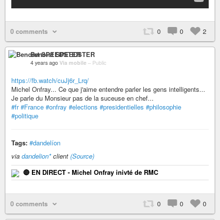
0 comments
0
0
2
Benoist SPEEDSTER
4 years ago
Via mobile
–
Public
https://fb.watch/cuJj6r_Lrq/
Michel Onfray... Ce que j'aime entendre parler les gens intelligents...
Je parle du Monsieur pas de la suceuse en chef...
#fr
#France
#onfray
#elections
#presidentielles
#philosophie
#politique
Tags:
#dandelíon
via
dandelion*
client
(Source)
🔴 EN DIRECT - Michel Onfray inivté de RMC
0 comments
0
0
0