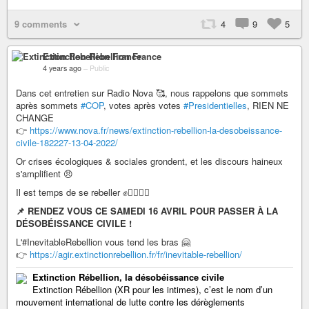
9 comments
4
9
5
Extinction Rebellion France
4 years ago
–
Public
Dans cet entretien sur Radio Nova 🥰, nous rappelons que sommets
après sommets
#COP
, votes après votes
#Presidentielles
, RIEN NE
CHANGE
👉
https://www.nova.fr/news/extinction-rebellion-la-desobeissance-
civile-182227-13-04-2022/
Or crises écologiques & sociales grondent, et les discours haineux
s'amplifient 😠
Il est temps de se rebeller ✊✊🏿✊🏾
📌 RENDEZ VOUS CE SAMEDI 16 AVRIL POUR PASSER À LA
DÉSOBÉISSANCE CIVILE !
L'#InevitableRebellion vous tend les bras 🤗
👉
https://agir.extinctionrebellion.fr/fr/inevitable-rebellion/
Extinction Rébellion, la désobéissance civile
Extinction Rébellion (XR pour les intimes), c’est le nom d’un
mouvement international de lutte contre les dérèglements