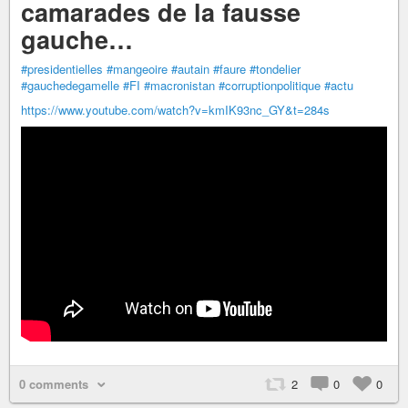
camarades de la fausse
gauche…
#presidentielles
#mangeoire
#autain
#faure
#tondelier
#gauchedegamelle
#FI
#macronistan
#corruptionpolitique
#actu
https://www.youtube.com/watch?v=kmIK93nc_GY&t=284s
0 comments
2
0
0