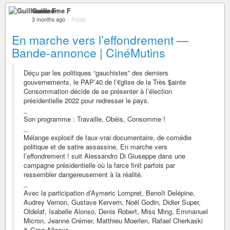
Guillaume F
3 months ago
–
Public
En marche vers l’effondrement —
Bande-annonce | CinéMutins
Déçu par les politiques “gauchistes” des derniers
gouvernements, le PAP’40 de l’€glise de la Très $ainte
Consommation décide de se présenter à l’élection
présidentielle 2022 pour redresser le pays.
_
Son programme : Travaille, Obéis, Consomme !
_
Mélange explosif de faux-vrai documentaire, de comédie
politique et de satire assassine, En marche vers
l’effondrement ! suit Alessandro Di Giuseppe dans une
campagne présidentielle où la farce finit parfois par
ressembler dangereusement à la réalité.
_
Avec la participation d’Aymeric Lompret, Benoît Delépine,
Audrey Vernon, Gustave Kervern, Noël Godin, Didier Super,
Oldelaf, Isabelle Alonso, Denis Robert, Miss Ming, Emmanuel
Micron, Jeanne Crémer, Matthieu Moerlen, Rafael Cherkaski
& Greg Allaeys.