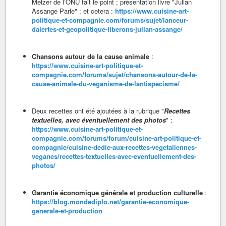
Melzer de l’ONU fait le point ; présentation livre "Julian
Assange Parle" ; et cetera :
https://www.cuisine-art-
politique-et-compagnie.com/forums/sujet/lanceur-
dalertes-et-geopolitique-liberons-julian-assange/
Chansons autour de la cause animale
:
https://www.cuisine-art-politique-et-
compagnie.com/forums/sujet/chansons-autour-de-la-
cause-animale-du-veganisme-de-lantispecisme/
Deux recettes ont été ajoutées à la rubrique "
Recettes
textuelles, avec éventuellement des photos
" :
https://www.cuisine-art-politique-et-
compagnie.com/forums/forum/cuisine-art-politique-et-
compagnie/cuisine-dedie-aux-recettes-vegetaliennes-
veganes/recettes-textuelles-avec-eventuellement-des-
photos/
Garantie économique générale et production culturelle
:
https://blog.mondediplo.net/garantie-economique-
generale-et-production