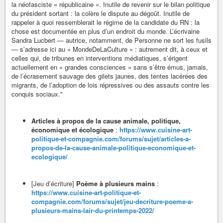
la néofasciste « républicaine ». Inutile de revenir sur le bilan politique
du président sortant : la colère le dispute au dégoût. Inutile de
rappeler à quoi ressemblerait le régime de la candidate du RN : la
chose est documentée en plus d’un endroit du monde. L’écrivaine
Sandra Lucbert — autrice, notamment, de Personne ne sort les fusils
— s’adresse ici au « MondeDeLaCulture » : autrement dit, à ceux et
celles qui, de tribunes en interventions médiatiques, s’érigent
actuellement en « grandes consciences » sans s’être émus, jamais,
de l’écrasement sauvage des gilets jaunes, des tentes lacérées des
migrants, de l’adoption de lois répressives ou des assauts contre les
conquis sociaux."
Articles à propos de la cause animale, politique,
économique et écologique
:
https://www.cuisine-art-
politique-et-compagnie.com/forums/sujet/articles-a-
propos-de-la-cause-animale-politique-economique-et-
ecologique/
[Jeu d’écriture]
Poème à plusieurs mains
:
https://www.cuisine-art-politique-et-
compagnie.com/forums/sujet/jeu-decriture-poeme-a-
plusieurs-mains-lair-du-printemps-2022/