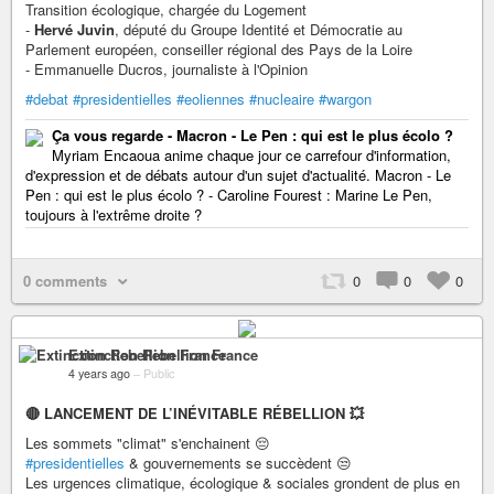
Transition écologique, chargée du Logement
-
Hervé Juvin
, député du Groupe Identité et Démocratie au
Parlement européen, conseiller régional des Pays de la Loire
- Emmanuelle Ducros, journaliste à l'Opinion
#debat
#presidentielles
#eoliennes
#nucleaire
#wargon
Ça vous regarde - Macron - Le Pen : qui est le plus écolo ?
Myriam Encaoua anime chaque jour ce carrefour d'information,
d'expression et de débats autour d'un sujet d'actualité. Macron - Le
Pen : qui est le plus écolo ? - Caroline Fourest : Marine Le Pen,
toujours à l'extrême droite ?
0 comments
0
0
0
Extinction Rebellion France
4 years ago
–
Public
🔴 LANCEMENT DE L’INÉVITABLE RÉBELLION 💥
Les sommets "climat" s'enchainent 😔
#presidentielles
& gouvernements se succèdent 😒
Les urgences climatique, écologique & sociales grondent de plus en