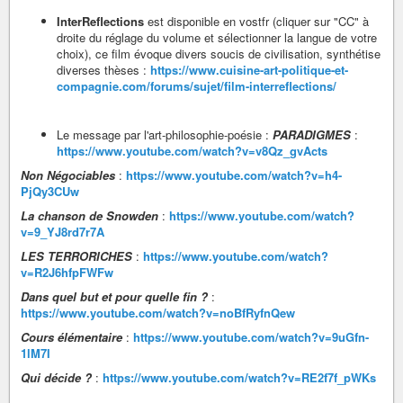
InterReflections
est disponible en vostfr (cliquer sur "CC" à
droite du réglage du volume et sélectionner la langue de votre
choix), ce film évoque divers soucis de civilisation, synthétise
diverses thèses :
https://www.cuisine-art-politique-et-
compagnie.com/forums/sujet/film-interreflections/
Le message par l'art-philosophie-poésie :
PARADIGMES
:
https://www.youtube.com/watch?v=v8Qz_gvActs
Non Négociables
:
https://www.youtube.com/watch?v=h4-
PjQy3CUw
La chanson de Snowden
:
https://www.youtube.com/watch?
v=9_YJ8rd7r7A
LES TERRORICHES
:
https://www.youtube.com/watch?
v=R2J6hfpFWFw
Dans quel but et pour quelle fin ?
:
https://www.youtube.com/watch?v=noBfRyfnQew
Cours élémentaire
:
https://www.youtube.com/watch?v=9uGfn-
1lM7I
Qui décide ?
:
https://www.youtube.com/watch?v=RE2f7f_pWKs