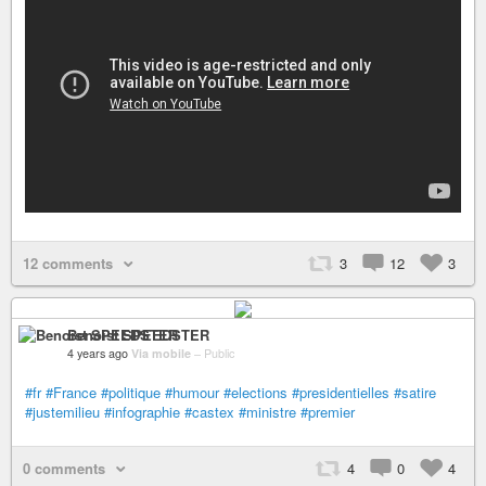
12 comments
3
12
3
Benoist SPEEDSTER
4 years ago
Via mobile
–
Public
#fr
#France
#politique
#humour
#elections
#presidentielles
#satire
#justemilieu
#infographie
#castex
#ministre
#premier
0 comments
4
0
4