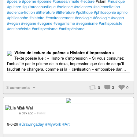
#poésie
#poeme
#poème
#causeanimale
#lecture
#slam
#musique
#guitare
#guitareacoustique
#science
#sciences
#sciencefiction
#science-fiction
#litterature
#littérature
#politique
#philosophie
#philo
#philosophe
#histoire
#environnement
#ecologie
#écologie
#vegan
#végan
#vegane
#végane
#veganisme
#véganisme
#antispeciste
#antispéciste
#antispecisme
#antispécisme
Vidéo de lecture du poème « Histoire d’impression »
Texte poésie lue : « Histoire d’impression » Si vous consultez
l’actualité par le prisme de la doxa, impression que rien de ce qu’il
faudrait ne changera, comme si la « civilisation » embourbée dan...
3 comments
0
3
0
Lis Wal
a day ago
–
Public
8-6-26
#Drawingaday
#Mywork
#Art