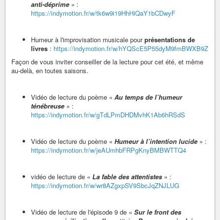
anti-déprime
» :
https://indymotion.fr/w/tk6w9i19HhHiQaY1bCDwyF
Humeur à l'improvisation musicale pour
présentations de
livres
:
https://indymotion.fr/w/hYQScE5P55dyM9fmBWXB9Z
Façon de vous inviter conseiller de la lecture pour cet été, et même
au-delà, en toutes saisons.
Vidéo de lecture du poème «
Au temps de l’humeur
ténébreuse
» :
https://indymotion.fr/w/gTdLPmDHDMvhK1Ab6hRSdS
Vidéo de lecture du poème «
Humeur à l’intention lucide
» :
https://indymotion.fr/w/jeAUmhbFRPgKnyBMBWTTQ4
vidéo de lecture de «
La fable des attentistes
» :
https://indymotion.fr/w/wr8AZgxpSV9SbcJqZNJLUG
Vidéo de lecture de l'épisode 9 de «
Sur le front des