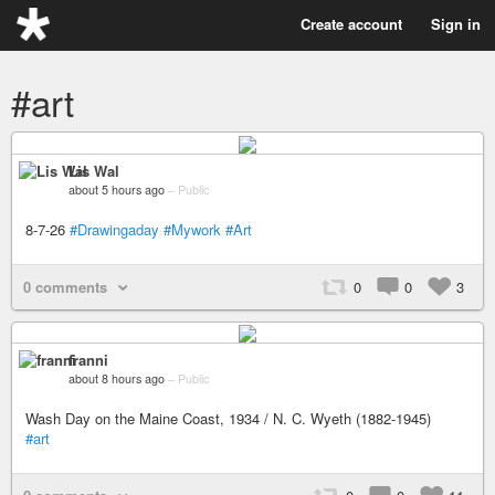
Create account
Sign in
#art
Lis Wal
about 5 hours ago
–
Public
8-7-26
#Drawingaday
#Mywork
#Art
0 comments
0
0
3
franni
about 8 hours ago
–
Public
Wash Day on the Maine Coast, 1934 / N. C. Wyeth (1882-1945)
#art