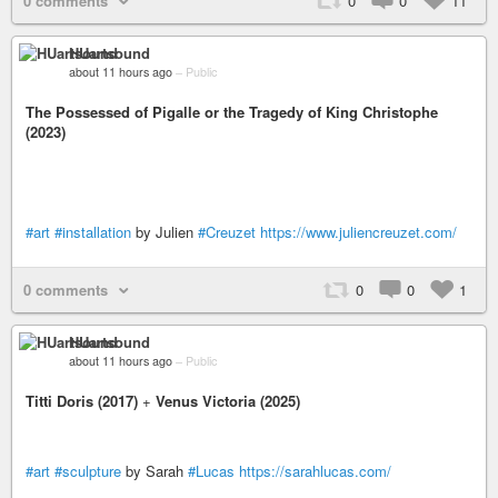
0 comments
0
0
11
HUartsound
about 11 hours ago
–
Public
The Possessed of Pigalle or the Tragedy of King Christophe
(2023)
#art
#installation
by Julien
#Creuzet
https://www.juliencreuzet.com/
0 comments
0
0
1
HUartsound
about 11 hours ago
–
Public
Titti Doris (2017)
+
Venus Victoria (2025)
#art
#sculpture
by Sarah
#Lucas
https://sarahlucas.com/