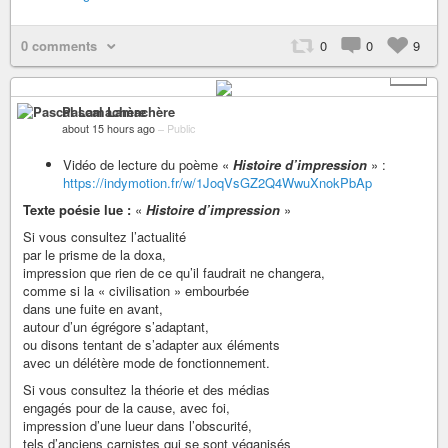
0 comments
0
0
9
+ 1
Pascal Lamachère
about 15 hours ago
–
Public
Vidéo de lecture du poème «
Histoire d’impression
» :
https://indymotion.fr/w/1JoqVsGZ2Q4WwuXnokPbAp
Texte poésie lue :
«
Histoire d’impression
»
Si vous consultez l’actualité
par le prisme de la doxa,
impression que rien de ce qu’il faudrait ne changera,
comme si la « civilisation » embourbée
dans une fuite en avant,
autour d’un égrégore s’adaptant,
ou disons tentant de s’adapter aux éléments
avec un délétère mode de fonctionnement.
Si vous consultez la théorie et des médias
engagés pour de la cause, avec foi,
impression d’une lueur dans l’obscurité,
tels d’anciens carnistes qui se sont véganisés