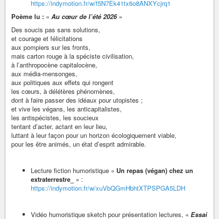
https://indymotion.fr/w/f5N7Ek41tx6o8ANXYcjrq1
Poème lu :
«
Au cœur de l’été 2026
»
Des soucis pas sans solutions,
et courage et félicitations
aux pompiers sur les fronts,
mais carton rouge à la spéciste civilisation,
à l’anthropocène capitalocène,
aux média-mensonges,
aux politiques aux effets qui rongent
les cœurs, à délétères phénomènes,
dont à faire passer des idéaux pour utopistes ;
et vive les végans, les anticapitalistes,
les antispécistes, les soucieux
tentant d’acter, actant en leur lieu,
luttant à leur façon pour un horizon écologiquement viable,
pour les être animés, un état d’esprit admirable.
Lecture fiction humoristique «
Un repas (végan) chez un
extraterrestre_
» :
https://indymotion.fr/w/xuVbQGmHbhtXTPSPGA5LDH
Vidéo humoristique sketch pour présentation lectures, «
Essai