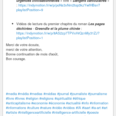
urgences civilisationnelles
» titré «
Dangers caniculaires
»
:
https://indymotion.fr/w/p/poNs3xNm2top3kzYwfHBsn?
playlistPosition=9
Vidéos de lecture du premier chapitre du roman
Les pages
déchirées
-
Greendle et la plume chinée
:
https://indymotion.fr/w/p/8AS2zp7TPVxHrQznMy31ZJ?
playlistPosition=1
Merci de votre écoute,
merci de votre attention,
Bonne continuation de mois d'août,
Bon courage.
#media
#média
#medias
#médias
#journal
#journaliste
#journalisme
#livre
#livres
#religion
#religions
#spiritualité
#éthique
#anticapitalisme
#economie
#économie
#actualité
#info
#information
#informations
#culture
#nature
#vidéo
#vidéos
#IA
#iaart
#ia-art
#art
#artiste
#intelligenceartificielle
#intelligence-artificielle
#poesie