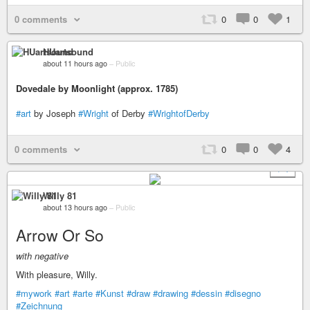
0 comments
0
0
1
HUartsound
about 11 hours ago
–
Public
Dovedale by Moonlight (approx. 1785)
#art
by Joseph
#Wright
of Derby
#WrightofDerby
0 comments
0
0
4
+ 1
Willy 81
about 13 hours ago
–
Public
Arrow Or So
with negative
With pleasure, Willy.
#mywork
#art
#arte
#Kunst
#draw
#drawing
#dessin
#disegno
#Zeichnung