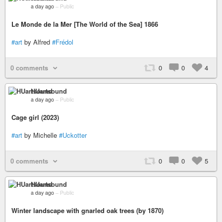
a day ago
–
Public
Le Monde de la Mer [The World of the Sea] 1866
#art
by Alfred
#Frédol
0 comments
0
0
4
HUartsound
a day ago
–
Public
Cage girl (2023)
#art
by Michelle
#Uckotter
0 comments
0
0
5
HUartsound
a day ago
–
Public
Winter landscape with gnarled oak trees (by 1870)