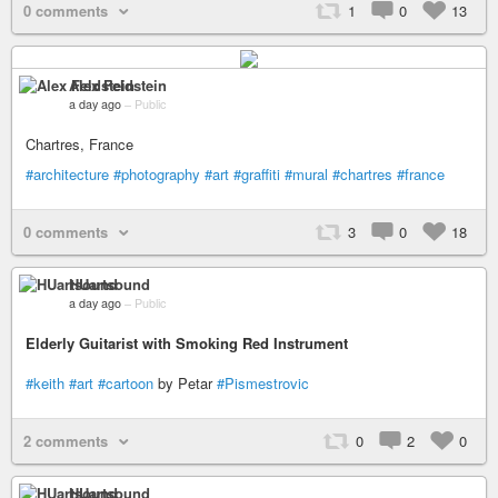
0 comments
1
0
13
Alex Feldstein
a day ago
–
Public
Chartres, France
#architecture
#photography
#art
#graffiti
#mural
#chartres
#france
0 comments
3
0
18
HUartsound
a day ago
–
Public
Elderly Guitarist with Smoking Red Instrument
#keith
#art
#cartoon
by Petar
#Pismestrovic
2 comments
0
2
0
HUartsound