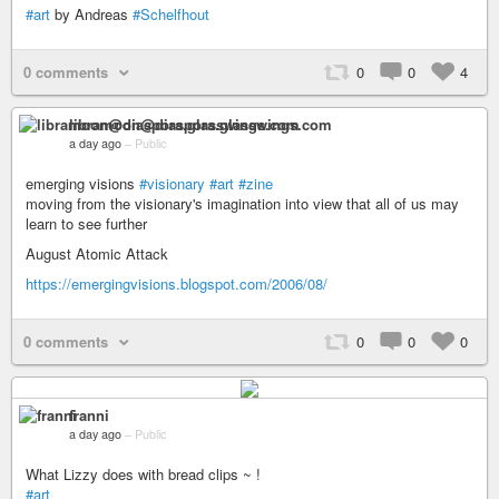
#art
by Andreas
#Schelfhout
0 comments
0
0
4
libramoon@diaspora.glasswings.com
a day ago
–
Public
emerging visions
#visionary
#art
#zine
moving from the visionary's imagination into view that all of us may
learn to see further
August Atomic Attack
https://emergingvisions.blogspot.com/2006/08/
0 comments
0
0
0
franni
a day ago
–
Public
What Lizzy does with bread clips ~ !
#art