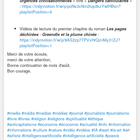
urgences civilisationnelles
» titré «
Dangers caniculaires
»
:
https://indymotion.fr/w/p/poNs3xNm2top3kzYwfHBsn?
playlistPosition=9
Vidéos de lecture du premier chapitre du roman
Les pages
déchirées
-
Greendle et la plume chinée
:
https://indymotion.fr/w/p/8AS2zp7TPVxHrQznMy31ZJ?
playlistPosition=1
Merci de votre écoute,
merci de votre attention,
Bonne continuation de mois d'août,
Bon courage.
#media
#média
#medias
#médias
#journal
#journaliste
#journalisme
#livre
#livres
#religion
#religions
#spiritualité
#éthique
#anticapitalisme
#economie
#économie
#actualité
#info
#information
#informations
#culture
#nature
#vidéo
#vidéos
#IA
#iaart
#ia-art
#art
#artiste
#intelligenceartificielle
#intelligence-artificielle
#poesie