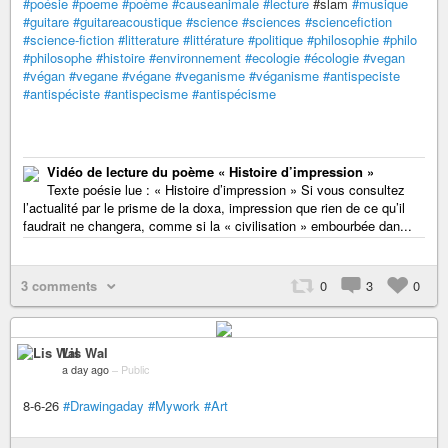
#poésie
#poeme
#poème
#causeanimale
#lecture
#slam
#musique
#guitare
#guitareacoustique
#science
#sciences
#sciencefiction
#science-fiction
#litterature
#littérature
#politique
#philosophie
#philo
#philosophe
#histoire
#environnement
#ecologie
#écologie
#vegan
#végan
#vegane
#végane
#veganisme
#véganisme
#antispeciste
#antispéciste
#antispecisme
#antispécisme
Vidéo de lecture du poème « Histoire d’impression »
Texte poésie lue : « Histoire d’impression » Si vous consultez
l’actualité par le prisme de la doxa, impression que rien de ce qu’il
faudrait ne changera, comme si la « civilisation » embourbée dan...
3 comments
0
3
0
Lis Wal
a day ago
–
Public
8-6-26
#Drawingaday
#Mywork
#Art