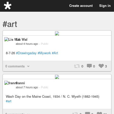
Create account
Sign in
#art
Lis Wal
about 4 hours ago
–
Public
8-7-26
#Drawingaday
#Mywork
#Art
0 comments
0
0
3
franni
about 7 hours ago
–
Public
Wash Day on the Maine Coast, 1934 / N. C. Wyeth (1882-1945)
#art