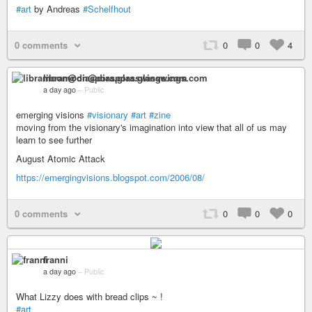
#art
by Andreas
#Schelfhout
0 comments
0
0
4
libramoon@diaspora.glasswings.com
a day ago
–
Public
emerging visions
#visionary
#art
#zine
moving from the visionary's imagination into view that all of us may
learn to see further
August Atomic Attack
https://emergingvisions.blogspot.com/2006/08/
0 comments
0
0
0
franni
a day ago
–
Public
What Lizzy does with bread clips ~ !
#art