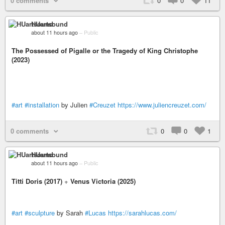
0 comments
0
0
11
HUartsound
about 11 hours ago
–
Public
The Possessed of Pigalle or the Tragedy of King Christophe
(2023)
#art
#installation
by Julien
#Creuzet
https://www.juliencreuzet.com/
0 comments
0
0
1
HUartsound
about 11 hours ago
–
Public
Titti Doris (2017)
+
Venus Victoria (2025)
#art
#sculpture
by Sarah
#Lucas
https://sarahlucas.com/