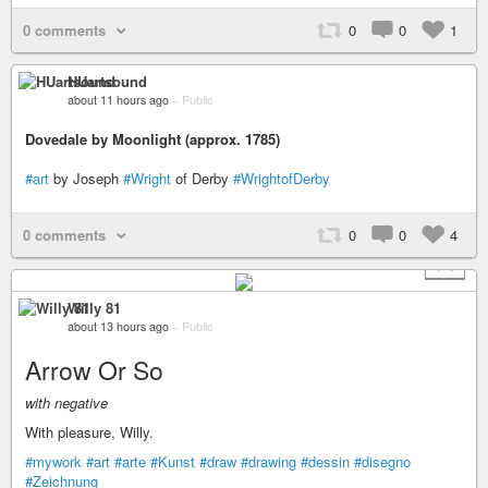
0 comments
0
0
1
HUartsound
about 11 hours ago
–
Public
Dovedale by Moonlight (approx. 1785)
#art
by Joseph
#Wright
of Derby
#WrightofDerby
0 comments
0
0
4
+ 1
Willy 81
about 13 hours ago
–
Public
Arrow Or So
with negative
With pleasure, Willy.
#mywork
#art
#arte
#Kunst
#draw
#drawing
#dessin
#disegno
#Zeichnung