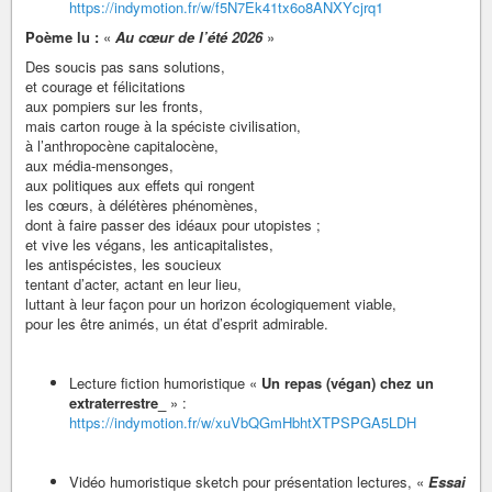
https://indymotion.fr/w/f5N7Ek41tx6o8ANXYcjrq1
Poème lu :
«
Au cœur de l’été 2026
»
Des soucis pas sans solutions,
et courage et félicitations
aux pompiers sur les fronts,
mais carton rouge à la spéciste civilisation,
à l’anthropocène capitalocène,
aux média-mensonges,
aux politiques aux effets qui rongent
les cœurs, à délétères phénomènes,
dont à faire passer des idéaux pour utopistes ;
et vive les végans, les anticapitalistes,
les antispécistes, les soucieux
tentant d’acter, actant en leur lieu,
luttant à leur façon pour un horizon écologiquement viable,
pour les être animés, un état d’esprit admirable.
Lecture fiction humoristique «
Un repas (végan) chez un
extraterrestre_
» :
https://indymotion.fr/w/xuVbQGmHbhtXTPSPGA5LDH
Vidéo humoristique sketch pour présentation lectures, «
Essai