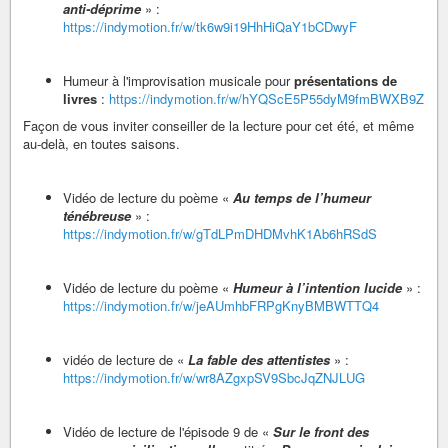
anti-déprime
» :
https://indymotion.fr/w/tk6w9i19HhHiQaY1bCDwyF
Humeur à l'improvisation musicale pour
présentations de
livres
:
https://indymotion.fr/w/hYQScE5P55dyM9fmBWXB9Z
Façon de vous inviter conseiller de la lecture pour cet été, et même
au-delà, en toutes saisons.
Vidéo de lecture du poème «
Au temps de l’humeur
ténébreuse
» :
https://indymotion.fr/w/gTdLPmDHDMvhK1Ab6hRSdS
Vidéo de lecture du poème «
Humeur à l’intention lucide
» :
https://indymotion.fr/w/jeAUmhbFRPgKnyBMBWTTQ4
vidéo de lecture de «
La fable des attentistes
» :
https://indymotion.fr/w/wr8AZgxpSV9SbcJqZNJLUG
Vidéo de lecture de l'épisode 9 de «
Sur le front des