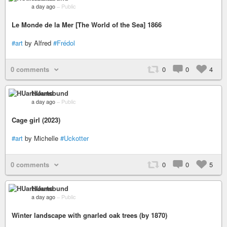
a day ago
–
Public
Le Monde de la Mer [The World of the Sea] 1866
#art
by Alfred
#Frédol
0 comments
0
0
4
HUartsound
a day ago
–
Public
Cage girl (2023)
#art
by Michelle
#Uckotter
0 comments
0
0
5
HUartsound
a day ago
–
Public
Winter landscape with gnarled oak trees (by 1870)