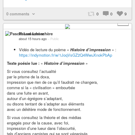
0 comments
0
0
9
+ 1
Pascal Lamachère
about 15 hours ago
–
Public
Vidéo de lecture du poème «
Histoire d’impression
» :
https://indymotion.fr/w/1JoqVsGZ2Q4WwuXnokPbAp
Texte poésie lue :
«
Histoire d’impression
»
Si vous consultez l’actualité
par le prisme de la doxa,
impression que rien de ce qu’il faudrait ne changera,
comme si la « civilisation » embourbée
dans une fuite en avant,
autour d’un égrégore s’adaptant,
ou disons tentant de s’adapter aux éléments
avec un délétère mode de fonctionnement.
Si vous consultez la théorie et des médias
engagés pour de la cause, avec foi,
impression d’une lueur dans l’obscurité,
tels d’anciens carnistes qui se sont véganisés