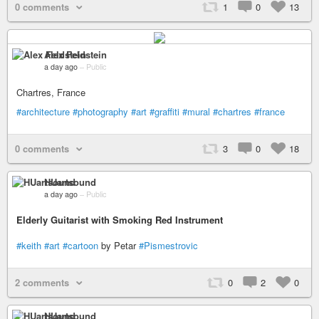
0 comments
1
0
13
Alex Feldstein
a day ago
–
Public
Chartres, France
#architecture
#photography
#art
#graffiti
#mural
#chartres
#france
0 comments
3
0
18
HUartsound
a day ago
–
Public
Elderly Guitarist with Smoking Red Instrument
#keith
#art
#cartoon
by Petar
#Pismestrovic
2 comments
0
2
0
HUartsound