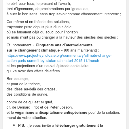
le péril pour tous, le présent et l’avenir,
tant d’ignorance, de proclamations par ignorance,
à suer le bon sens, sans trop savoir comme efficacement intervenir ;
Car même si en théorie des solutions,
trajectoire prise depuis plus d’un siècle
où se faisaient déjà du souci pour l’horizon
et mais n’ont pas pu changer à la hauteur des siècles des siècles ;
Cf. notamment «
Cinquante ans d’atermoiements
sur le changement climatique
» (60 ans maintenant) :
https://www.project-syndicate.org/commentary/climate-change-
action-paris-summit-by-stefan-rahmstorf-2015-11/french
et les projections d’un nouvel épisode caniculaire
qui va avoir des effets délétères.
Bon courage,
et pour de la théorie,
des idées au-delà des orages,
des conditions de survie,
contre de ce qui est si grief,
cf. de Bernard Friot et de Peter Joseph,
et le
véganisme anticapitalisme antispécisme
pour de la solution,
merci de votre attention.
P.S. :
je vous invite à
télécharger gratuitement la