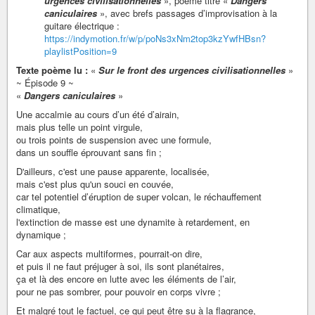
urgences civilisationnelles
», poème titré «
Dangers
caniculaires
», avec brefs passages d’improvisation à la
guitare électrique :
https://indymotion.fr/w/p/poNs3xNm2top3kzYwfHBsn?
playlistPosition=9
Texte poème lu :
«
Sur le front des urgences civilisationnelles
»
~ Épisode 9 ~
«
Dangers caniculaires
»
Une accalmie au cours d’un été d’airain,
mais plus telle un point virgule,
ou trois points de suspension avec une formule,
dans un souffle éprouvant sans fin ;
D'ailleurs, c'est une pause apparente, localisée,
mais c'est plus qu'un souci en couvée,
car tel potentiel d’éruption de super volcan, le réchauffement
climatique,
l'extinction de masse est une dynamite à retardement, en
dynamique ;
Car aux aspects multiformes, pourrait-on dire,
et puis il ne faut préjuger à soi, ils sont planétaires,
ça et là des encore en lutte avec les éléments de l’air,
pour ne pas sombrer, pour pouvoir en corps vivre ;
Et malgré tout le factuel, ce qui peut être su à la flagrance,