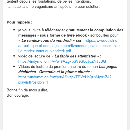
tentent depuis les fondations, de belles intentions,
l’anticapitalisme véganisme antispécisme pour solution.
Pour rappels :
je vous invite à
télécharger gratuitement la compilation des
messages
-
sous forme de livre ebook
- scribouillés pour
«
Le rendez-vous du vendredi
» sur :
https://www.cuisine-
art-politique-et-compagnie.com/livres/compilation-ebook-livre-
Le-rendez-vous-du-vendredi.pdf
vidéo de lecture de «
La fable des attentistes
» :
https://indymotion.fr/w/wr8AZgxpSV9SbcJqZNJLUG
Vidéos de lecture du premier chapitre du roman
Les pages
déchirées
-
Greendle et la plume chinée
:
https://indymotion.fr/w/p/8AS2zp7TPVxHrQznMy31ZJ?
playlistPosition=1
Bonne fin de mois juillet,
Bon courage.