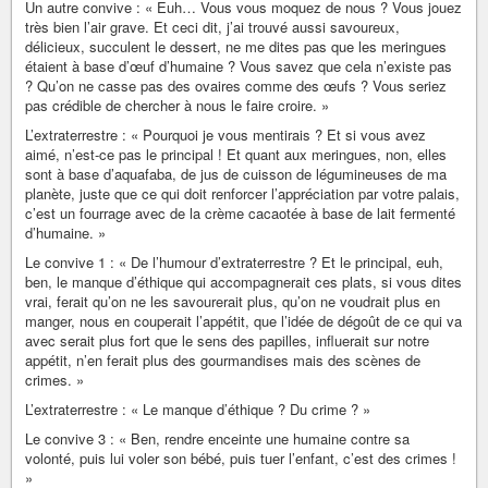
Un autre convive : « Euh… Vous vous moquez de nous ? Vous jouez
très bien l’air grave. Et ceci dit, j’ai trouvé aussi savoureux,
délicieux, succulent le dessert, ne me dites pas que les meringues
étaient à base d’œuf d’humaine ? Vous savez que cela n’existe pas
? Qu’on ne casse pas des ovaires comme des œufs ? Vous seriez
pas crédible de chercher à nous le faire croire. »
L’extraterrestre : « Pourquoi je vous mentirais ? Et si vous avez
aimé, n’est-ce pas le principal ! Et quant aux meringues, non, elles
sont à base d’aquafaba, de jus de cuisson de légumineuses de ma
planète, juste que ce qui doit renforcer l’appréciation par votre palais,
c’est un fourrage avec de la crème cacaotée à base de lait fermenté
d’humaine. »
Le convive 1 : « De l’humour d’extraterrestre ? Et le principal, euh,
ben, le manque d’éthique qui accompagnerait ces plats, si vous dites
vrai, ferait qu’on ne les savourerait plus, qu’on ne voudrait plus en
manger, nous en couperait l’appétit, que l’idée de dégoût de ce qui va
avec serait plus fort que le sens des papilles, influerait sur notre
appétit, n’en ferait plus des gourmandises mais des scènes de
crimes. »
L’extraterrestre : « Le manque d’éthique ? Du crime ? »
Le convive 3 : « Ben, rendre enceinte une humaine contre sa
volonté, puis lui voler son bébé, puis tuer l’enfant, c’est des crimes !
»