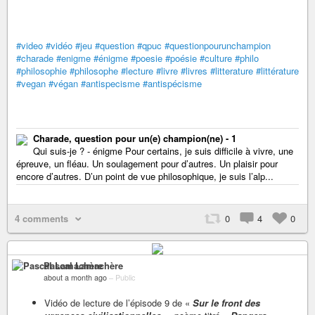
#video
#vidéo
#jeu
#question
#qpuc
#questionpourunchampion
#charade
#enigme
#énigme
#poesie
#poésie
#culture
#philo
#philosophie
#philosophe
#lecture
#livre
#livres
#litterature
#littérature
#vegan
#végan
#antispecisme
#antispécisme
Charade, question pour un(e) champion(ne) - 1
Qui suis-je ? - énigme Pour certains, je suis difficile à vivre, une
épreuve, un fléau. Un soulagement pour d’autres. Un plaisir pour
encore d’autres. D’un point de vue philosophique, je suis l’alp...
4 comments
0
4
0
Pascal Lamachère
about a month ago
–
Public
Vidéo de lecture de l’épisode 9 de «
Sur le front des