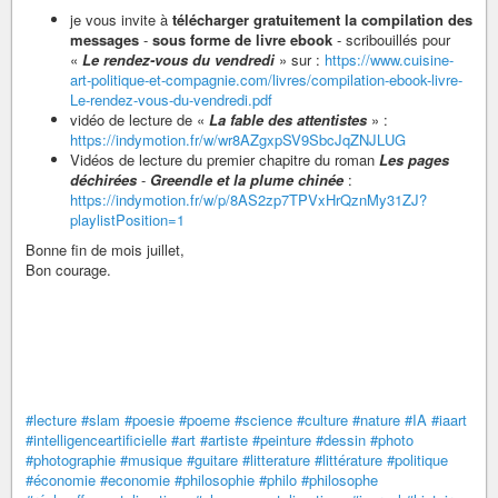
je vous invite à
télécharger gratuitement la compilation des
messages
-
sous forme de livre ebook
- scribouillés pour
«
Le rendez-vous du vendredi
» sur :
https://www.cuisine-
art-politique-et-compagnie.com/livres/compilation-ebook-livre-
Le-rendez-vous-du-vendredi.pdf
vidéo de lecture de «
La fable des attentistes
» :
https://indymotion.fr/w/wr8AZgxpSV9SbcJqZNJLUG
Vidéos de lecture du premier chapitre du roman
Les pages
déchirées
-
Greendle et la plume chinée
:
https://indymotion.fr/w/p/8AS2zp7TPVxHrQznMy31ZJ?
playlistPosition=1
Bonne fin de mois juillet,
Bon courage.
#lecture
#slam
#poesie
#poeme
#science
#culture
#nature
#IA
#iaart
#intelligenceartificielle
#art
#artiste
#peinture
#dessin
#photo
#photographie
#musique
#guitare
#litterature
#littérature
#politique
#économie
#economie
#philosophie
#philo
#philosophe