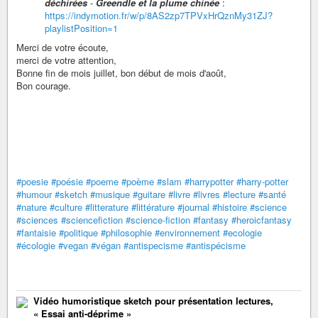
déchirées
-
Greendle et la plume chinée
:
https://indymotion.fr/w/p/8AS2zp7TPVxHrQznMy31ZJ?
playlistPosition=1
Merci de votre écoute,
merci de votre attention,
Bonne fin de mois juillet, bon début de mois d'août,
Bon courage.
#poesie
#poésie
#poeme
#poème
#slam
#harrypotter
#harry-potter
#humour
#sketch
#musique
#guitare
#livre
#livres
#lecture
#santé
#nature
#culture
#litterature
#littérature
#journal
#histoire
#science
#sciences
#sciencefiction
#science-fiction
#fantasy
#heroicfantasy
#fantaisie
#politique
#philosophie
#environnement
#ecologie
#écologie
#vegan
#végan
#antispecisme
#antispécisme
Vidéo humoristique sketch pour présentation lectures,
« Essai anti-déprime »