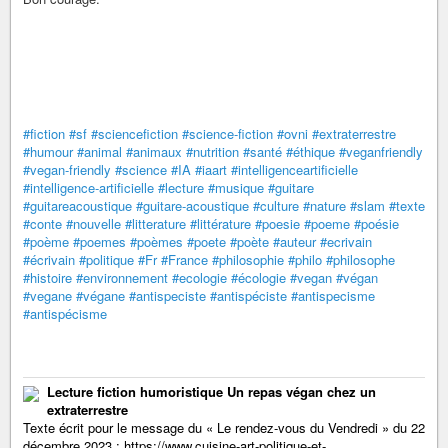
#fiction
#sf
#sciencefiction
#science-fiction
#ovni
#extraterrestre
#humour
#animal
#animaux
#nutrition
#santé
#éthique
#veganfriendly
#vegan-friendly
#science
#IA
#iaart
#intelligenceartificielle
#intelligence-artificielle
#lecture
#musique
#guitare
#guitareacoustique
#guitare-acoustique
#culture
#nature
#slam
#texte
#conte
#nouvelle
#litterature
#littérature
#poesie
#poeme
#poésie
#poème
#poemes
#poèmes
#poete
#poète
#auteur
#ecrivain
#écrivain
#politique
#Fr
#France
#philosophie
#philo
#philosophe
#histoire
#environnement
#ecologie
#écologie
#vegan
#végan
#vegane
#végane
#antispeciste
#antispéciste
#antispecisme
#antispécisme
Lecture fiction humoristique Un repas végan chez un
extraterrestre
Texte écrit pour le message du « Le rendez-vous du Vendredi » du 22
décembre 2023 : https://www.cuisine-art-politique-et-