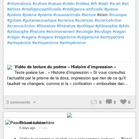
#informations
#culture
#nature
#vidéo
#vidéos
#IA
#iaart
#ia-art
#art
#artiste
#intelligenceartificielle
#intelligence-artificielle
#poesie
#poésie
#poeme
#poème
#causeanimale
#lecture
#slam
#musique
#guitare
#guitareacoustique
#science
#sciences
#sciencefiction
#science-fiction
#litterature
#littérature
#politique
#philosophie
#philo
#philosophe
#histoire
#environnement
#ecologie
#écologie
#vegan
#végan
#vegane
#végane
#veganisme
#véganisme
#antispeciste
#antispéciste
#antispecisme
#antispécisme
Vidéo de lecture du poème « Histoire d’impression »
Texte poésie lue : « Histoire d’impression » Si vous consultez
l’actualité par le prisme de la doxa, impression que rien de ce qu’il
faudrait ne changera, comme si la « civilisation » embourbée dan...
3 comments
0
3
0
Pascal Lamachère
5 days ago
–
Public
Vidéo humoristique sketch pour présentation lectures, «
Essai