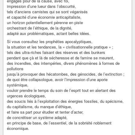
engagés pour de la cause, avec foi,
impression d’une lueur dans l’obscurité,
tels d’anciens carnistes qui se sont véganisés
et capacité d’une économie anticapitaliste,
un horizon potentiellement pérenne en piste
orchestrant de l’éthique, de la dignité,
adapté aux problématiques, actant belles idées.
Si vous consultez les prophéties apocalyptiques,
la situation et les tendances, la « civilisationnelle pratique » ;
tels des ultra-riches faisant des réserves et des bunkers
pendant que çà et là de sécheresse et de famine se meurent,
des incendies, des intempéries, divers phénomènes à formes de
pollutions
jusqu’à provoquer des hécatombes, des génocides, de l’extinction ;
de quoi être collapsologue, avoir l’impression d’une aporie
systémique,
vouloir prendre le temps du soin de l’esprit tout en alertant des
urgences écologiques,
des soucis liés à l’exploitation des énergies fossiles, du spécisme,
du capitalisme, du manque d’éthique,
et faire sa part pour étudier et tenter d’acter,
de concrétiser un système adapté,
en principe de base, de l’essentiel, de la sobriété noblement
économique.