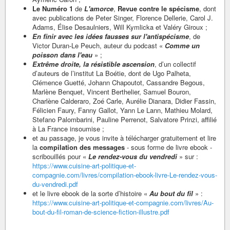
Le Numéro 1
de
L'amorce
,
Revue contre le spécisme
, dont
avec publications de Peter Singer, Florence Dellerie, Carol J.
Adams, Élise Desaulniers, Will Kymlicka et Valéry Giroux ;
En finir avec les idées fausses sur l'antispécisme
, de
Victor Duran-Le Peuch, auteur du podcast «
Comme un
poisson dans l'eau
» ;
Extrême droite, la résistible ascension
, d’un collectif
d’auteurs de l’institut La Boétie, dont de Ugo Palheta,
Clémence Guetté, Johann Chapoutot, Cassandre Begous,
Marlène Benquet, Vincent Berthelier, Samuel Bouron,
Charlène Calderaro, Zoé Carle, Aurélie Dianara, Didier Fassin,
Félicien Faury, Fanny Gallot, Yann Le Lann, Mathieu Molard,
Stefano Palombarini, Pauline Perrenot, Salvatore Prinzi, affilié
à La France insoumise ;
et au passage, je vous invite à télécharger gratuitement et lire
la
compilation des messages
- sous forme de livre ebook -
scribouillés pour «
Le rendez-vous du vendredi
» sur :
https://www.cuisine-art-politique-et-
compagnie.com/livres/compilation-ebook-livre-Le-rendez-vous-
du-vendredi.pdf
et le livre ebook de la sorte d’histoire «
Au bout du fil
» :
https://www.cuisine-art-politique-et-compagnie.com/livres/Au-
bout-du-fil-roman-de-science-fiction-illustre.pdf