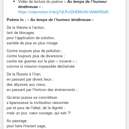
Vidéo de lecture du poème «
Au temps de l’humeur
ténébreuse
» :
https://indymotion.fr/w/gTdLPmDHDMvhK1Ab6hRSdS
Poème lu :
«
Au temps de l’humeur ténébreuse
»
De la théorie à l’action,
tant de blocages
pour l’application de solution,
semble de plus en plus mirage
Contre toujours plus de pollution ;
contre toujours plus de diversions ;
contre les guerres sur le plan « incarné » ;
comme si mission impossible déchaînée
De la Russie à l’Iran,
en passant par divers lieux ;
des abysses aux cieux,
en passant par l’horizon des événements ;
Qu’ainsi puisse se concrétiser,
s’épanouisse la civilisation raisonnée
par et pour de l’idéal, de la dignité ;
mais un jour, cœur courage, qui sait ?!
Au passage,
pour faire l'instant sage,