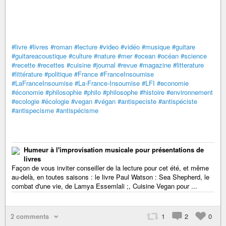
#livre
#livres
#roman
#lecture
#video
#vidéo
#musique
#guitare
#guitareacoustique
#culture
#nature
#mer
#ocean
#océan
#science
#recette
#recettes
#cuisine
#journal
#revue
#magazine
#litterature
#littérature
#politique
#France
#FranceInsoumise
#LaFranceInsoumise
#La-France-Insoumise
#LFI
#economie
#économie
#philosophie
#philo
#philosophe
#histoire
#environnement
#ecologie
#écologie
#vegan
#végan
#antispeciste
#antispéciste
#antispecisme
#antispécisme
Humeur à l'improvisation musicale pour présentations de
livres
Façon de vous inviter conseiller de la lecture pour cet été, et même
au-delà, en toutes saisons : le livre Paul Watson : Sea Shepherd, le
combat d'une vie, de Lamya Essemlali ;, Cuisine Vegan pour ...
2 comments
1
2
0