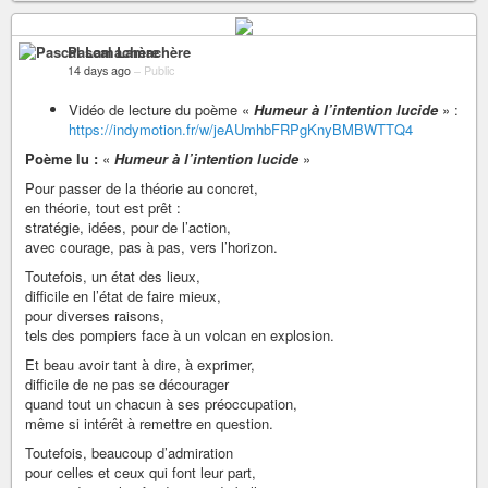
Pascal Lamachère
14 days ago
–
Public
Vidéo de lecture du poème «
Humeur à l’intention lucide
» :
https://indymotion.fr/w/jeAUmhbFRPgKnyBMBWTTQ4
Poème lu :
«
Humeur à l’intention lucide
»
Pour passer de la théorie au concret,
en théorie, tout est prêt :
stratégie, idées, pour de l’action,
avec courage, pas à pas, vers l’horizon.
Toutefois, un état des lieux,
difficile en l’état de faire mieux,
pour diverses raisons,
tels des pompiers face à un volcan en explosion.
Et beau avoir tant à dire, à exprimer,
difficile de ne pas se décourager
quand tout un chacun à ses préoccupation,
même si intérêt à remettre en question.
Toutefois, beaucoup d’admiration
pour celles et ceux qui font leur part,