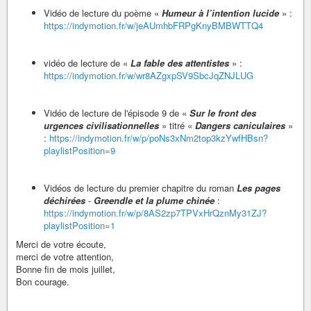
Vidéo de lecture du poème «
Humeur à l’intention lucide
» :
https://indymotion.fr/w/jeAUmhbFRPgKnyBMBWTTQ4
vidéo de lecture de «
La fable des attentistes
» :
https://indymotion.fr/w/wr8AZgxpSV9SbcJqZNJLUG
Vidéo de lecture de l'épisode 9 de «
Sur le front des
urgences civilisationnelles
» titré «
Dangers caniculaires
»
:
https://indymotion.fr/w/p/poNs3xNm2top3kzYwfHBsn?
playlistPosition=9
Vidéos de lecture du premier chapitre du roman
Les pages
déchirées
-
Greendle et la plume chinée
:
https://indymotion.fr/w/p/8AS2zp7TPVxHrQznMy31ZJ?
playlistPosition=1
Merci de votre écoute,
merci de votre attention,
Bonne fin de mois juillet,
Bon courage.