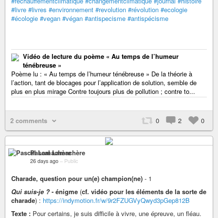
#réchauffementclimatique
#changementclimatique
#journal
#histoire
#livre
#livres
#environnement
#revolution
#révolution
#ecologie
#écologie
#vegan
#végan
#antispecisme
#antispécisme
Vidéo de lecture du poème « Au temps de l’humeur
ténébreuse »
Poème lu : « Au temps de l’humeur ténébreuse » De la théorie à
l’action, tant de blocages pour l’application de solution, semble de
plus en plus mirage Contre toujours plus de pollution ; contre to...
2 comments
0
2
0
Pascal Lamachère
26 days ago
–
Public
Charade, question pour un(e) champion(ne)
- 1
Qui suis-je ?
- énigme
(
cf. vidéo pour les éléments de la sorte de
charade
) :
https://indymotion.fr/w/9r2FZUGVyQwyd3pGep812B
Texte :
Pour certains, je suis difficile à vivre, une épreuve, un fléau.