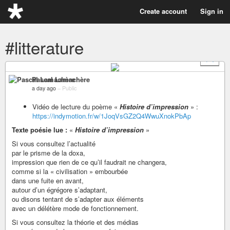
Create account
Sign in
#litterature
+ 1
Pascal Lamachère
a day ago
–
Public
Vidéo de lecture du poème «
Histoire d’impression
» :
https://indymotion.fr/w/1JoqVsGZ2Q4WwuXnokPbAp
Texte poésie lue :
«
Histoire d’impression
»
Si vous consultez l’actualité
par le prisme de la doxa,
impression que rien de ce qu’il faudrait ne changera,
comme si la « civilisation » embourbée
dans une fuite en avant,
autour d’un égrégore s’adaptant,
ou disons tentant de s’adapter aux éléments
avec un délétère mode de fonctionnement.
Si vous consultez la théorie et des médias