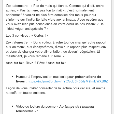
L’extraterrestre : « Pas de mais qui tienne. Comme qui dirait, entre
autres, « Pas ta mère, pas ton ton lait », c’est normalement
performatif à vouloir ne plus être complice des maux pour qui
s’informe sur l’indignité faite vivre aux animaux. J’ose espérer que
vous avez bien pris conscience en votre cœur de nos idéaux ? De
l’idéal végan antispéciste ? »
Les 3 convives : « Certes ! »
L’extraterrestre : « Donc voilou, à votre tour de changer votre rapport
aux animaux, aux écosystèmes, d’avoir un rapport plus respectueux,
et donc de changer votre alimentation, de devenir végétalien. Et
maintenant, je vous ramène sur Terre. »
Ainsi fut fait. Rêve ? Rêve ! Ainsi fut fait.
Humeur à l'improvisation musicale pour
présentations de
livres
:
https://indymotion.fr/w/hYQScE5P55dyM9fmBWXB9Z
Façon de vous inviter conseiller de la lecture pour cet été, et même
au-delà, en toutes saisons.
Vidéo de lecture du poème «
Au temps de l’humeur
ténébreuse
» :