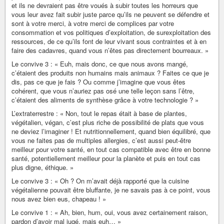
et ils ne devraient pas être voués à subir toutes les horreurs que
vous leur avez fait subir juste parce qu’ils ne peuvent se défendre et
sont à votre merci, à votre merci de complices par votre
consommation et vos politiques d’exploitation, de surexploitation des
ressources, de ce qu’ils font de leur vivant sous contraintes et à en
faire des cadavres, quand vous n’êtes pas directement bourreaux. »
Le convive 3 : « Euh, mais donc, ce que nous avons mangé,
c’étaient des produits non humains mais animaux ? Faites ce que je
dis, pas ce que je fais ? Ou comme j’imagine que vous êtes
cohérent, que vous n’auriez pas osé une telle leçon sans l’être,
c’étaient des aliments de synthèse grâce à votre technologie ? »
L’extraterrestre : « Non, tout le repas était à base de plantes,
végétalien, végan, c’est plus riche de possibilité de plats que vous
ne deviez l’imaginer ! Et nutritionnellement, quand bien équilibré, que
vous ne faites pas de multiples allergies, c’est aussi peut-être
meilleur pour votre santé, en tout cas compatible avec être en bonne
santé, potentiellement meilleur pour la planète et puis en tout cas
plus digne, éthique. »
Le convive 3 : « Oh ? On m’avait déjà rapporté que la cuisine
végétalienne pouvait être bluffante, je ne savais pas à ce point, vous
nous avez bien eus, chapeau ! »
Le convive 1 : « Ah, bien, hum, oui, vous avez certainement raison,
pardon d’avoir mal jugé, mais euh… »