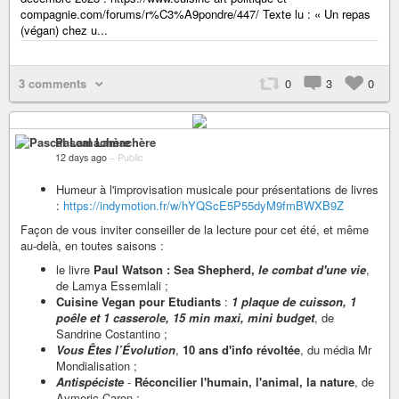
compagnie.com/forums/r%C3%A9pondre/447/ Texte lu : « Un repas
(végan) chez u...
3 comments
0
3
0
Pascal Lamachère
12 days ago
–
Public
Humeur à l'improvisation musicale pour présentations de livres
:
https://indymotion.fr/w/hYQScE5P55dyM9fmBWXB9Z
Façon de vous inviter conseiller de la lecture pour cet été, et même
au-delà, en toutes saisons :
le livre
Paul Watson : Sea Shepherd,
le combat d'une vie
,
de Lamya Essemlali ;
Cuisine Vegan pour Etudiants
:
1 plaque de cuisson, 1
poêle et 1 casserole, 15 min maxi, mini budget
, de
Sandrine Costantino ;
Vous Êtes l’Évolution
,
10 ans d'info révoltée
, du média Mr
Mondialisation ;
Antispéciste
-
Réconcilier l'humain, l'animal, la nature
, de
Aymeric Caron ;