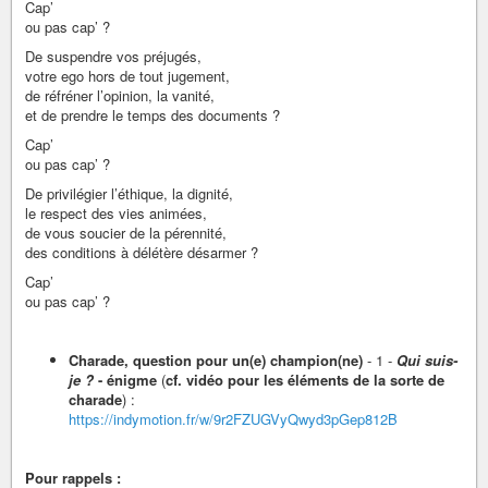
Cap’
ou pas cap’ ?
De suspendre vos préjugés,
votre ego hors de tout jugement,
de réfréner l’opinion, la vanité,
et de prendre le temps des documents ?
Cap’
ou pas cap’ ?
De privilégier l’éthique, la dignité,
le respect des vies animées,
de vous soucier de la pérennité,
des conditions à délétère désarmer ?
Cap’
ou pas cap’ ?
Charade, question pour un(e) champion(ne)
- 1 -
Qui suis-
je ?
- énigme
(
cf. vidéo pour les éléments de la sorte de
charade
) :
https://indymotion.fr/w/9r2FZUGVyQwyd3pGep812B
Pour rappels :