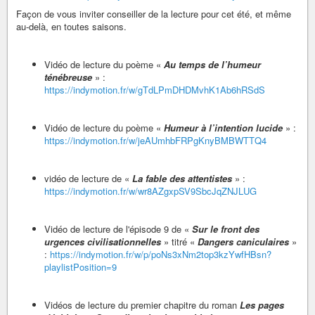
Façon de vous inviter conseiller de la lecture pour cet été, et même
au-delà, en toutes saisons.
Vidéo de lecture du poème «
Au temps de l’humeur
ténébreuse
» :
https://indymotion.fr/w/gTdLPmDHDMvhK1Ab6hRSdS
Vidéo de lecture du poème «
Humeur à l’intention lucide
» :
https://indymotion.fr/w/jeAUmhbFRPgKnyBMBWTTQ4
vidéo de lecture de «
La fable des attentistes
» :
https://indymotion.fr/w/wr8AZgxpSV9SbcJqZNJLUG
Vidéo de lecture de l'épisode 9 de «
Sur le front des
urgences civilisationnelles
» titré «
Dangers caniculaires
»
:
https://indymotion.fr/w/p/poNs3xNm2top3kzYwfHBsn?
playlistPosition=9
Vidéos de lecture du premier chapitre du roman
Les pages