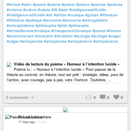
#lecture
#slam
#poesie
#poeme
#poésie
#poème
#poemes
#poèmes
#science
#culture
#nature
#IA
#iaart
#intelligenceartificielle
#intelligence-artificielle
#art
#artiste
#musique
#guitare
#litterature
#littérature
#politique
#economie
#économie
#anticapitaliste
#anticapitalisme
#philosophie
#philo
#philosophe
#réchauffementclimatique
#changementclimatique
#journal
#histoire
#environnement
#revolution
#révolution
#ecologie
#écologie
#vegan
#végan
#antispeciste
#antispéciste
#antispecisme
#antispécisme
Vidéo de lecture du poème « Humeur à l’intention lucide »
Poème lu : « Humeur à l’intention lucide » Pour passer de la
théorie au concret, en théorie, tout est prêt : stratégie, idées, pour de
l’action, avec courage, pas à pas, vers l’horizon. Toutefois, ...
2 comments
0
2
0
Pascal Lamachère
17 days ago
–
Public