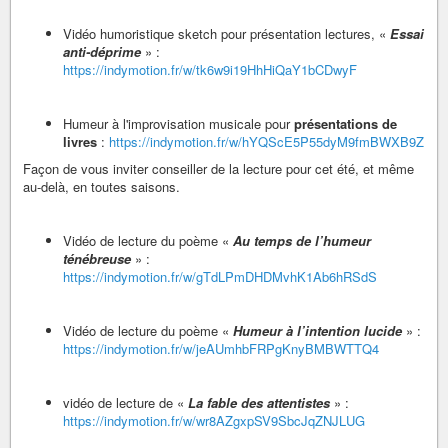
Vidéo humoristique sketch pour présentation lectures, «
Essai
anti-déprime
» :
https://indymotion.fr/w/tk6w9i19HhHiQaY1bCDwyF
Humeur à l'improvisation musicale pour
présentations de
livres
:
https://indymotion.fr/w/hYQScE5P55dyM9fmBWXB9Z
Façon de vous inviter conseiller de la lecture pour cet été, et même
au-delà, en toutes saisons.
Vidéo de lecture du poème «
Au temps de l’humeur
ténébreuse
» :
https://indymotion.fr/w/gTdLPmDHDMvhK1Ab6hRSdS
Vidéo de lecture du poème «
Humeur à l’intention lucide
» :
https://indymotion.fr/w/jeAUmhbFRPgKnyBMBWTTQ4
vidéo de lecture de «
La fable des attentistes
» :
https://indymotion.fr/w/wr8AZgxpSV9SbcJqZNJLUG