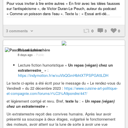
Pour vous inviter à lire entre autres « En finir avec les idées fausses
sur l'antispécisme », de Victor Duran-Le Peuch, auteur du podcast
« Comme un poisson dans l'eau ». Texte lu : « Essai anti-dé...
3 comments
0
3
0
Pascal Lamachère
8 days ago
–
Public
Lecture fiction humoristique «
Un repas (végan) chez un
extraterrestre_
» :
https://indymotion.fr/w/xuVbQGmHbhtXTPSPGA5LDH
Le texte ci-après a été écrit pour le message du « Le rendez-vous du
Vendredi » du 22 décembre 2023 :
https://www.cuisine-art-politique-
et-compagnie.com/forums/r%C3%A9pondre/447/
et légèrement corrigé et revu. Bref,
texte lu
: «
Un repas (végan)
chez un extraterrestre
»
Un extraterrestre reçoit des convives humains. Après leur avoir
présenté sa soucoupe à deux étages, vulgarisé le fonctionnement
des moteurs, avoir atterri sur la lune de sorte à avoir une vue