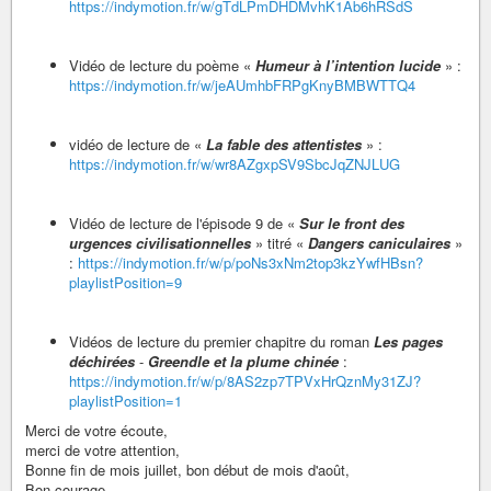
https://indymotion.fr/w/gTdLPmDHDMvhK1Ab6hRSdS
Vidéo de lecture du poème «
Humeur à l’intention lucide
» :
https://indymotion.fr/w/jeAUmhbFRPgKnyBMBWTTQ4
vidéo de lecture de «
La fable des attentistes
» :
https://indymotion.fr/w/wr8AZgxpSV9SbcJqZNJLUG
Vidéo de lecture de l'épisode 9 de «
Sur le front des
urgences civilisationnelles
» titré «
Dangers caniculaires
»
:
https://indymotion.fr/w/p/poNs3xNm2top3kzYwfHBsn?
playlistPosition=9
Vidéos de lecture du premier chapitre du roman
Les pages
déchirées
-
Greendle et la plume chinée
:
https://indymotion.fr/w/p/8AS2zp7TPVxHrQznMy31ZJ?
playlistPosition=1
Merci de votre écoute,
merci de votre attention,
Bonne fin de mois juillet, bon début de mois d'août,
Bon courage.