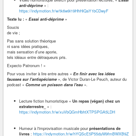
anti-déprime
» :
https://indymotion.fr/w/tk6w9i19HhHiQaY1bCDwyF
Texte lu :
«
Essai anti-déprime
»
Soucis
de vie ;
Pas sans solution théorique
ni sans idées pratiques,
mais sensation d’une aporie,
tels idéaux entre détraqueurs pris.
Expecto Patronum ! »
Pour vous inviter à lire entre autres «
En finir avec les idées
fausses sur l'antispécisme
», de Victor Duran-Le Peuch, auteur du
podcast «
Comme un poisson dans l'eau
».
Lecture fiction humoristique «
Un repas (végan) chez un
extraterrestre_
» :
https://indymotion.fr/w/xuVbQGmHbhtXTPSPGA5LDH
Humeur à l'improvisation musicale pour
présentations de
livres
:
https://indymotion.fr/w/hYQScE5P55dyM9fmBWXB9Z