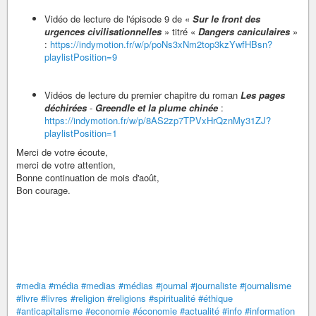
Vidéo de lecture de l'épisode 9 de «
Sur le front des
urgences civilisationnelles
» titré «
Dangers caniculaires
»
:
https://indymotion.fr/w/p/poNs3xNm2top3kzYwfHBsn?
playlistPosition=9
Vidéos de lecture du premier chapitre du roman
Les pages
déchirées
-
Greendle et la plume chinée
:
https://indymotion.fr/w/p/8AS2zp7TPVxHrQznMy31ZJ?
playlistPosition=1
Merci de votre écoute,
merci de votre attention,
Bonne continuation de mois d'août,
Bon courage.
#media
#média
#medias
#médias
#journal
#journaliste
#journalisme
#livre
#livres
#religion
#religions
#spiritualité
#éthique
#anticapitalisme
#economie
#économie
#actualité
#info
#information