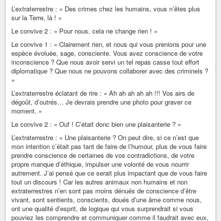
L’extraterrestre : « Des crimes chez les humains, vous n’êtes plus
sur la Terre, là ! »
Le convive 2 : « Pour nous, cela ne change rien ! »
Le convive 1 : « Clairement rien, et nous qui vous prenions pour une
espèce évoluée, sage, consciente. Vous avez conscience de votre
inconscience ? Que nous avoir servi un tel repas casse tout effort
diplomatique ? Que nous ne pouvons collaborer avec des criminels ?
»
L’extraterrestre éclatant de rire : « Ah ah ah ah ah !!! Vos airs de
dégoût, d’outrés… Je devrais prendre une photo pour graver ce
moment. »
Le convive 2 : « Ouf ! C’était donc bien une plaisanterie ? »
L’extraterrestre : « Une plaisanterie ? On peut dire, si ce n’est que
mon intention c’était pas tant de faire de l’humour, plus de vous faire
prendre conscience de certaines de vos contradictions, de votre
propre manque d’éthique, impulser une volonté de vous nourrir
autrement. J’ai pensé que ce serait plus impactant que de vous faire
tout un discours ! Car les autres animaux non humains et non
extraterrestres n’en sont pas moins dénués de conscience d’être
vivant, sont sentients, conscients, doués d’une âme comme nous,
ont une qualité d’esprit, de logique qui vous surprendrait si vous
pouviez les comprendre et communiquer comme il faudrait avec eux,