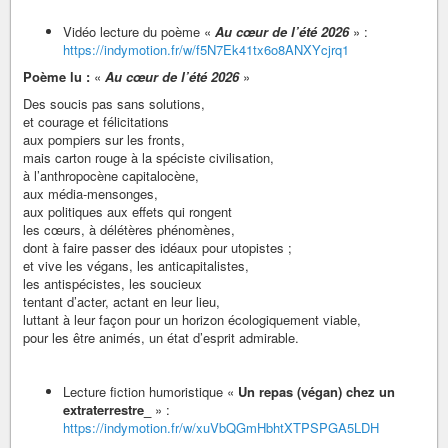
Vidéo lecture du poème «
Au cœur de l’été 2026
» :
https://indymotion.fr/w/f5N7Ek41tx6o8ANXYcjrq1
Poème lu :
«
Au cœur de l’été 2026
»
Des soucis pas sans solutions,
et courage et félicitations
aux pompiers sur les fronts,
mais carton rouge à la spéciste civilisation,
à l’anthropocène capitalocène,
aux média-mensonges,
aux politiques aux effets qui rongent
les cœurs, à délétères phénomènes,
dont à faire passer des idéaux pour utopistes ;
et vive les végans, les anticapitalistes,
les antispécistes, les soucieux
tentant d’acter, actant en leur lieu,
luttant à leur façon pour un horizon écologiquement viable,
pour les être animés, un état d’esprit admirable.
Lecture fiction humoristique «
Un repas (végan) chez un
extraterrestre_
» :
https://indymotion.fr/w/xuVbQGmHbhtXTPSPGA5LDH