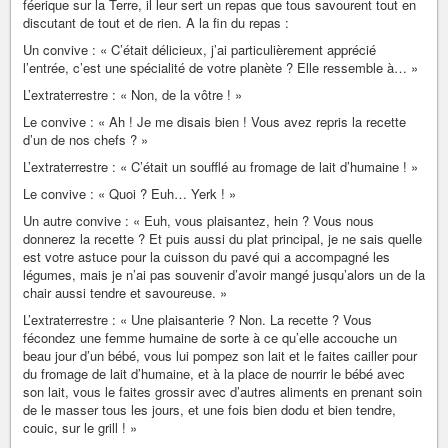
féerique sur la Terre, il leur sert un repas que tous savourent tout en
discutant de tout et de rien. A la fin du repas :
Un convive : « C’était délicieux, j’ai particulièrement apprécié
l’entrée, c’est une spécialité de votre planète ? Elle ressemble à… »
L’extraterrestre : « Non, de la vôtre ! »
Le convive : « Ah ! Je me disais bien ! Vous avez repris la recette
d’un de nos chefs ? »
L’extraterrestre : « C’était un soufflé au fromage de lait d’humaine ! »
Le convive : « Quoi ? Euh… Yerk ! »
Un autre convive : « Euh, vous plaisantez, hein ? Vous nous
donnerez la recette ? Et puis aussi du plat principal, je ne sais quelle
est votre astuce pour la cuisson du pavé qui a accompagné les
légumes, mais je n’ai pas souvenir d’avoir mangé jusqu’alors un de la
chair aussi tendre et savoureuse. »
L’extraterrestre : « Une plaisanterie ? Non. La recette ? Vous
fécondez une femme humaine de sorte à ce qu’elle accouche un
beau jour d’un bébé, vous lui pompez son lait et le faites cailler pour
du fromage de lait d’humaine, et à la place de nourrir le bébé avec
son lait, vous le faites grossir avec d’autres aliments en prenant soin
de le masser tous les jours, et une fois bien dodu et bien tendre,
couic, sur le grill ! »