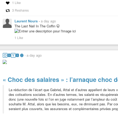
1 Like
3 Reshares
Laurent Nours
-
a day ago
The Last Nail In The Coffin 🤫
Journal l'Humanité
-
YouTube
1 Like
🄾🅽🅈🆇 ❷
-
a day ago
« Choc des salaires » : l’arnaque choc d
La réduction de l’écart que GabrieL Attal et d’autres appellent de leurs
des cotisations sociales. En d’autres termes, les salarié·es récupéreraie
donc (une nouvelle fois si l’on en juge notamment par l’ampleur du coû
souhaite M. Attal, alors que les besoins, eux, ne diminuent pas. Par c
seraient plus couverts, les assurances et complémentaires privées prop