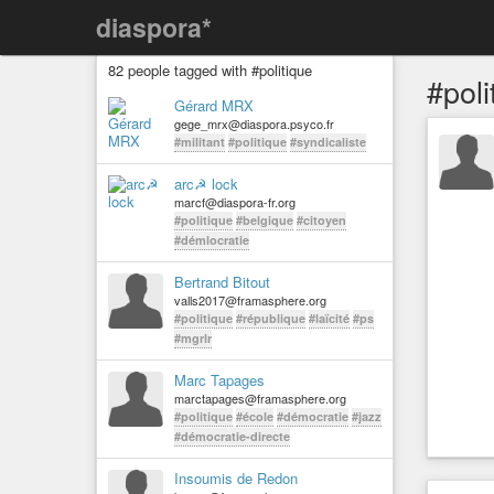
diaspora*
82 people tagged with #politique
#poli
Gérard MRX
gege_mrx@diaspora.psyco.fr
#militant
#politique
#syndicaliste
arc☭ lock
marcf@diaspora-fr.org
#politique
#belgique
#citoyen
#démlocratie
Bertrand Bitout
valls2017@framasphere.org
#politique
#république
#laïcité
#ps
#mgrlr
Marc Tapages
marctapages@framasphere.org
#politique
#école
#démocratie
#jazz
#démocratie-directe
Insoumis de Redon