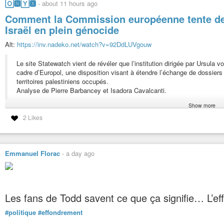
🄾🅽🅈🆇
-
about 11 hours ago
A titre strictement personnel,
L’Etranger
- sans doute le plus connu et le plu
Comment la Commission européenne tente de 
direct à Camus, j’y comme un long poème, une ode, un chant d’amour pour le
Israël en plein génocide
jusqu’à l’essentiel.
Citation tirée de l’article de Wikipedia :
Alt:
https://inv.nadeko.net/watch?v=92DdLUVgouw
« La démocratie, ce n’est pas la loi de la majorité, mais la protecti
Le site Statewatch vient de révéler que l’institution dirigée par Ursula v
cadre d’Europol, une disposition visant à étendre l’échange de dossier
territoires palestiniens occupés.
Œuvres complètes, La Pléiade, IV, «
Carnets
du 7 novembre 1958 », p. 129
Analyse de Pierre Barbancey et Isadora Cavalcanti.
Albert Camus — Wikipédia
Show more
#Europe
#Israël
#politique
#vassalité
#VonDerLeyen
#magouille
#géno
2 Likes
Emmanuel Florac
-
a day ago
Les fans de Todd savent ce que ça signifie… L’ef
#politique
#effondrement