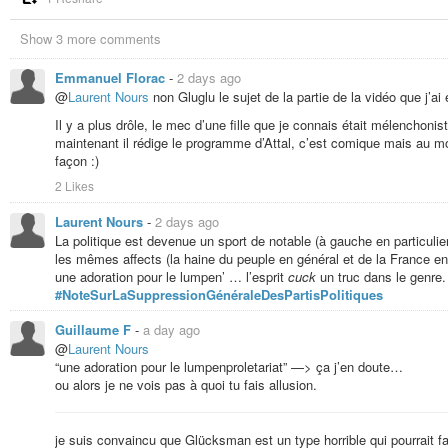
Show 3 more comments
Emmanuel Florac
-
2 days ago
@
Laurent Nours
non Gluglu le sujet de la partie de la vidéo que j’
Il y a plus drôle, le mec d’une fille que je connais était mélenchoni
maintenant il rédige le programme d’Attal, c’est comique mais au mo
façon :)
2 Likes
Laurent Nours
-
2 days ago
La politique est devenue un sport de notable (à gauche en particulier
les mêmes affects (la haine du peuple en général et de la France en pa
une adoration pour le lumpen’ … l’esprit
cuck
un truc dans le genre.
#NoteSurLaSuppressionGénéraleDesPartisPolitiques
Guillaume F
-
a day ago
@
Laurent Nours
“une adoration pour le lumpenproletariat” —> ça j’en doute…
ou alors je ne vois pas à quoi tu fais allusion.
je suis convaincu que Glücksman est un type horrible qui pourrait fai