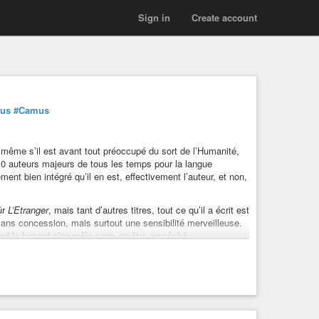
Sign in
Create account
mus
#Camus
e, même s’il est avant tout préoccupé du sort de l’Humanité,
0 auteurs majeurs de tous les temps pour la langue
ment bien intégré qu’il en est, effectivement l’auteur, et non,
ûr
L’Etranger
, mais tant d’autres titres, tout ce qu’il a écrit est
sans concession, mais surtout une sensibilité merveilleuse.
nd le hasard s’en mêle sans en être empêché.
u de la modernité, de la lucidité extrême qui donnent à
r écriture.
r un résultat nul ou presque, je ne peux que signaler par ce
ilité publique, et je ne peux que la recommander