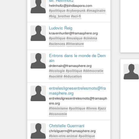
Mr. Helmholtz
helmholtz@joindiaspora.com
#politique
#cyberpunk
#imaginaire
#big_brother
#sci-fi
Ludovic Reig
kravenhunter@framasphere.org
#politique
#musique
#cinéma
#sciences
#litterature
Entrons dans le monde de Dem
ain
drdemain@framasphere.org
#écologie
#politique
#démocratie
#société
#éducation
entreleslignesentrelesmots@fra
masphere.org
entreleslignesentrelesmots@framasph
ere.org
#féminisme
#politique
#livres
#jazz
#économie
Christelle Guermani
christguerm@framasphere.org
#bien-etre-animal
#politique