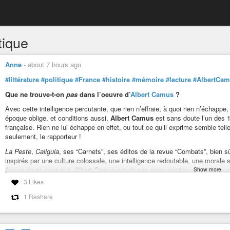
tique
Anne
-
about 7 hours ago
#littérature
#politique
#France
#histoire
#mémoire
#lecture
#AlbertCa
Que ne trouve-t-on
pas
dans l’oeuvre d’
Albert Camus
?
Avec cette intelligence percutante, que rien n’effraie, à quoi rien n’échapp
époque oblige, et conditions aussi,
Albert Camus
est sans doute l’un des 1
française. Rien ne lui échappe en effet, ou tout ce qu’il exprime semble telle
seulement, le rapporteur !
La Peste
,
Caligula
, ses “Carnets”, ses éditos de la revue “Combats”, bien s
inspirés par une culture colossale, une intelligence redoutable, une morale 
Aucun doute pour moi, Albert Camus est de ces rares pépites enfantée qua
Show more
3 Likes
Un simple exemple : ce qu’il écrit de Franco et de l’Espagne donne un aperç
Camus des réflexions toujours aussi valables à ce jour qu’au moment de leu
1 Reshare
Comme je ne peux pas recopier ses textes pour les poster, travail ingrat pou
petit post à quel point la lecture de l’oeuvre d’Albert Camus me semble d’ut
chaleureusement à quiconque de s’y plonger.