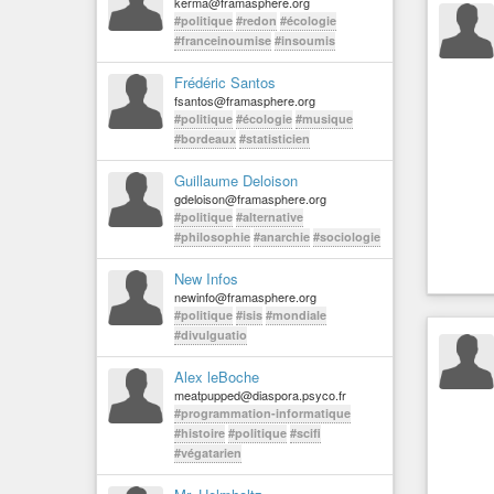
kerma@framasphere.org
#politique
#redon
#écologie
#franceinoumise
#insoumis
Frédéric Santos
fsantos@framasphere.org
#politique
#écologie
#musique
#bordeaux
#statisticien
Guillaume Deloison
gdeloison@framasphere.org
#politique
#alternative
#philosophie
#anarchie
#sociologie
New Infos
newinfo@framasphere.org
#politique
#isis
#mondiale
#divulguatio
Alex leBoche
meatpupped@diaspora.psyco.fr
#programmation-informatique
#histoire
#politique
#scifi
#végatarien