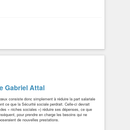
Comment la Commission européenne tente de conclure un accord policier avec Israël en plein génocide
e Gabriel Attal
 vœux consiste donc simplement à réduire la part salariale
nt ce que la Sécurité sociale perdrait. Celle-ci devrait
t des « niches sociales ») réduire ses dépenses, ce que
onséquent, pour prendre en charge les besoins qui ne
oseraient de nouvelles prestations.