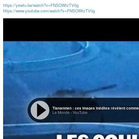
https://yewtu.be/watch?v=FNSOWtzTV0g
https://www.youtube.com/watch?v=FNSOWtzTV0g
Tiananmen : ces images inédites révèlent commen
Le Monde
-
YouTube