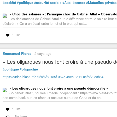
#société
#politique
#sécurité-sociale
#Attal
#escroc
#Mutuelles-privées
« Choc des salaires » : l'arnaque choc de Gabriel Attal – Observatoi
Les déclarations de Gabriel Attal sur la différence entre le salaire brut et
déclaré : « On a un écart entre le net et le brut qui est…
1 Like
Emmanuel Florac
-
2 days ago
« Les oligarques nous font croire à une pseudo dém
#politique
#oligarchie
https://video.blast-info.fr/w/6f69135f-367a-49ea-8511-0cfbf72e3b64
« Les oligarques nous font croire à une pseudo démocratie »
Soutenez Blast, nouveau média indépendant : https://www.blast-info.fr/sou
son come back sur les réseaux sociaux autour de Gaza et du chi...
1 Like
1 Reshare