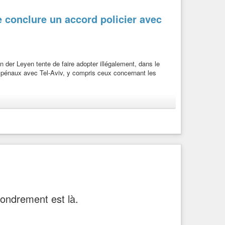
s spectaculaire - ne me semble pas être l’accès le plus
conclure un accord policier avec
 monde tel qu’il a accueilli et nourri Camus, dépouillé
on de la minorité »
on der Leyen tente de faire adopter illégalement, dans le
s pénaux avec Tel-Aviv, y compris ceux concernant les
2.
cide
fondrement est là.