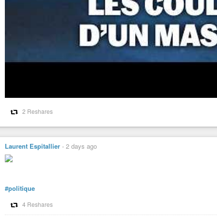
2 Reshares
Laurent Espitallier
-
2 days ago
#politique
4 Reshares