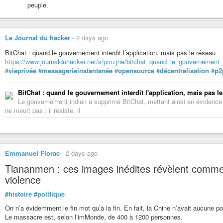
peuple.
Le Journal du hacker
-
2 days ago
BitChat : quand le gouvernement interdit l’application, mais pas le réseau
https://www.journalduhacker.net/s/pmzjne/bitchat_quand_le_gouvernement_i
#vieprivée
#messagerieinstantanée
#opensource
#décentralisation
#p2
BitChat : quand le gouvernement interdit l'application, mais pas l
Le gouvernement indien a supprimé BitChat, mettant ainsi en évidence l
ne meurt pas : il résiste, il
Emmanuel Florac
-
2 days ago
Tiananmen : ces images inédites révèlent commen
violence
#histoire
#politique
On n’a évidemment le fin mot qu’à la fin. En fait, la Chine n’avait aucune po
Le massacre est, selon l’imMonde, de 400 à 1200 personnes.