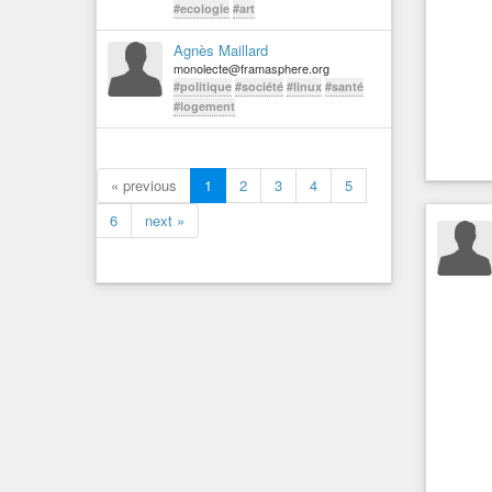
#ecologie
#art
Agnès Maillard
monolecte@framasphere.org
#politique
#société
#linux
#santé
#logement
« previous
1
2
3
4
5
6
next »