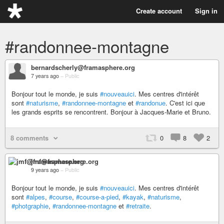
Create account
Sign in
#randonnee-montagne
bernardscherly@framasphere.org
7 years ago
–
Public
Bonjour tout le monde, je suis
#nouveauici
. Mes centres d'intérêt
sont
#naturisme
,
#randonnee-montagne
et
#randonue
. C'est ici que
les grands esprits se rencontrent. Bonjour à Jacques-Marie et Bruno.
8 comments
0
8
2
jmf@framasphere.org
9 years ago
–
Public
Bonjour tout le monde, je suis
#nouveauici
. Mes centres d'intérêt
sont
#alpes
,
#course
,
#course-a-pied
,
#kayak
,
#naturisme
,
#photgraphie
,
#randonnee-montagne
et
#retraite
.