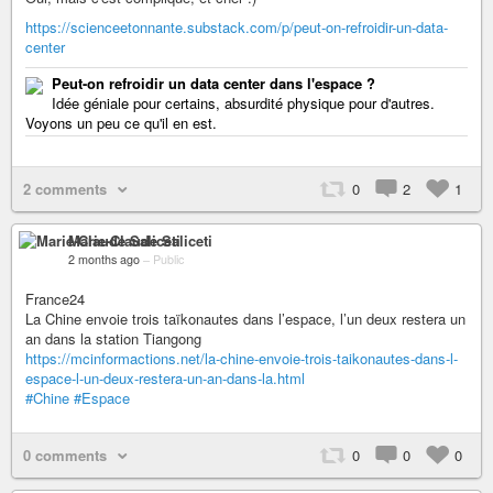
https://scienceetonnante.substack.com/p/peut-on-refroidir-un-data-
center
Peut-on refroidir un data center dans l'espace ?
Idée géniale pour certains, absurdité physique pour d'autres.
Voyons un peu ce qu'il en est.
2 comments
0
2
1
Marie-Claude Saliceti
2 months ago
–
Public
France24
La Chine envoie trois taïkonautes dans l’espace, l’un deux restera un
an dans la station Tiangong
https://mcinformactions.net/la-chine-envoie-trois-taikonautes-dans-l-
espace-l-un-deux-restera-un-an-dans-la.html
#Chine
#Espace
0 comments
0
0
0