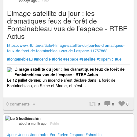
22 days ago
–
Public
L’image satellite du jour : les
dramatiques feux de forêt de
Fontainebleau vus de l’espace - RTBF
Actus
https://www.rtbf.be/article/l-image-satellite-du-jour-les-dramatiques-
feux-de-foret-de-fontainebleau-vus-de-l-espace-11757863
#fontainebleau
#incendie
#forêt
#espace
#satellite
#copernic
#ue
L’image satellite du jour : les dramatiques feux de forêt de
Fontainebleau vus de l’espace - RTBF Actus
Le 12 juillet dernier, un incendie s’est déclaré dans la forêt de
Fontainebleau, en Seine-et-Marne, et s’est...
0 comments
0
0
0
Le Shoshin
about a month ago
–
Public
#pour
#nous
#contacter
#en
#prive
#espace
#shoshin