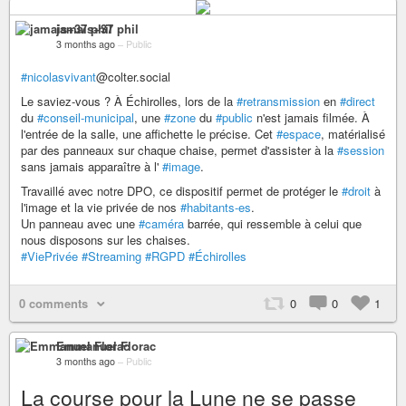
jamais+37 phil
3 months ago
–
Public
#nicolasvivant
@colter.social
Le saviez-vous ? À Échirolles, lors de la
#retransmission
en
#direct
du
#conseil-municipal
, une
#zone
du
#public
n'est jamais filmée. À
l'entrée de la salle, une affichette le précise. Cet
#espace
, matérialisé
par des panneaux sur chaque chaise, permet d'assister à la
#session
sans jamais apparaître à l'
#image
.
Travaillé avec notre DPO, ce dispositif permet de protéger le
#droit
à
l'image et la vie privée de nos
#habitants-es
.
Un panneau avec une
#caméra
barrée, qui ressemble à celui que
nous disposons sur les chaises.
#ViePrivée
#Streaming
#RGPD
#Échirolles
0 comments
0
0
1
Emmanuel Florac
3 months ago
–
Public
La course pour la Lune ne se passe