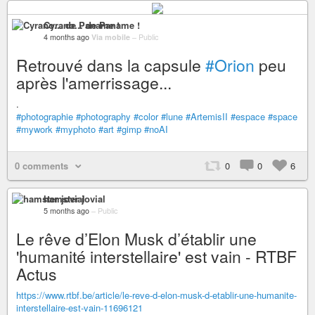
Cyrano... de Paname !
4 months ago
Via mobile
–
Public
Retrouvé dans la capsule
#Orion
peu
après l'amerrissage...
.
#photographie
#photography
#color
#lune
#ArtemisII
#espace
#space
#mywork
#myphoto
#art
#gimp
#noAI
0 comments
0
0
6
hamster jovial
5 months ago
–
Public
Le rêve d’Elon Musk d’établir une
'humanité interstellaire' est vain - RTBF
Actus
https://www.rtbf.be/article/le-reve-d-elon-musk-d-etablir-une-humanite-
interstellaire-est-vain-11696121