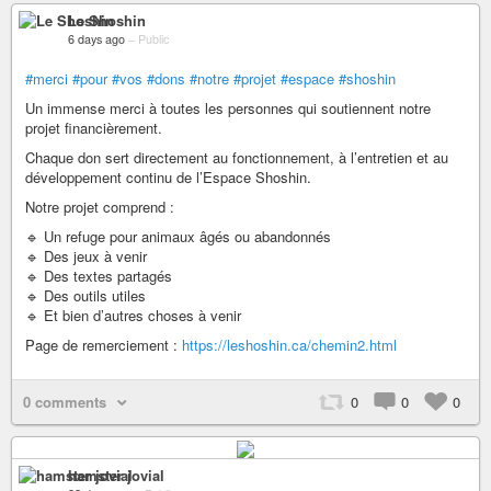
Le Shoshin
6 days ago
–
Public
#merci
#pour
#vos
#dons
#notre
#projet
#espace
#shoshin
Un immense merci à toutes les personnes qui soutiennent notre
projet financièrement.
Chaque don sert directement au fonctionnement, à l’entretien et au
développement continu de l’Espace Shoshin.
Notre projet comprend :
🔹 Un refuge pour animaux âgés ou abandonnés
🔹 Des jeux à venir
🔹 Des textes partagés
🔹 Des outils utiles
🔹 Et bien d’autres choses à venir
Page de remerciement :
https://leshoshin.ca/chemin2.html
0 comments
0
0
0
hamster jovial