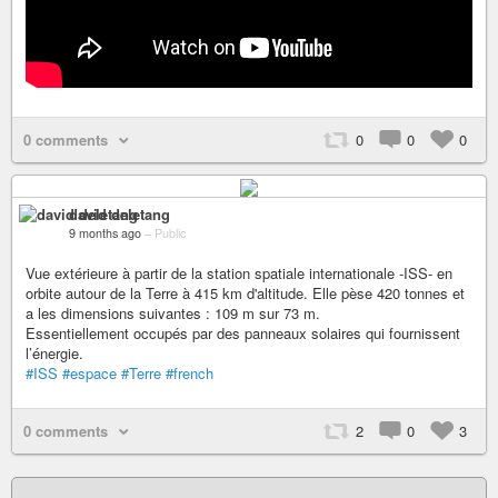
0 comments
0
0
0
david deletang
9 months ago
–
Public
Vue extérieure à partir de la station spatiale internationale -ISS- en
orbite autour de la Terre à 415 km d'altitude. Elle pèse 420 tonnes et
a les dimensions suivantes : 109 m sur 73 m.
Essentiellement occupés par des panneaux solaires qui fournissent
l’énergie.
#ISS
#espace
#Terre
#french
0 comments
2
0
3