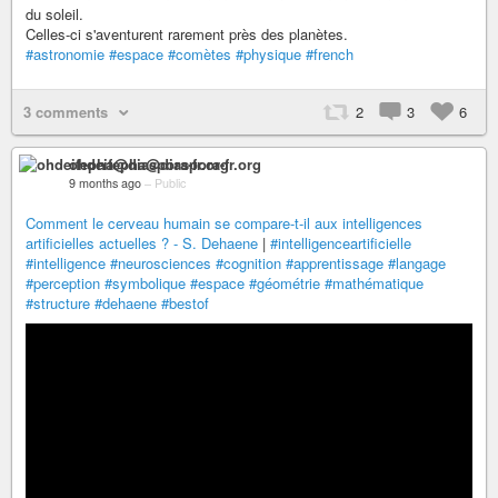
du soleil.
Celles-ci s'aventurent rarement près des planètes.
#astronomie
#espace
#comètes
#physique
#french
3 comments
2
3
6
ohdeifepha@diaspora-fr.org
9 months ago
–
Public
Comment le cerveau humain se compare-t-il aux intelligences
artificielles actuelles ? - S. Dehaene
|
#intelligenceartificielle
#intelligence
#neurosciences
#cognition
#apprentissage
#langage
#perception
#symbolique
#espace
#géométrie
#mathématique
#structure
#dehaene
#bestof