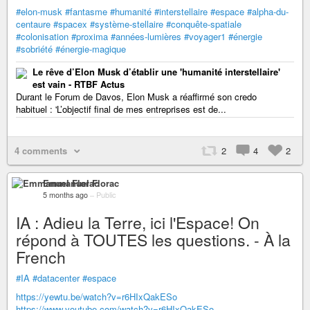
#elon-musk
#fantasme
#humanité
#interstellaire
#espace
#alpha-du-
centaure
#spacex
#système-stellaire
#conquête-spatiale
#colonisation
#proxima
#années-lumières
#voyager1
#énergie
#sobriété
#énergie-magique
Le rêve d’Elon Musk d’établir une 'humanité interstellaire'
est vain - RTBF Actus
Durant le Forum de Davos, Elon Musk a réaffirmé son credo
habituel : 'L’objectif final de mes entreprises est de...
4 comments
2
4
2
Emmanuel Florac
5 months ago
–
Public
IA : Adieu la Terre, ici l'Espace! On
répond à TOUTES les questions. - À la
French
#IA
#datacenter
#espace
https://yewtu.be/watch?v=r6HIxQakESo
https://www.youtube.com/watch?v=r6HIxQakESo