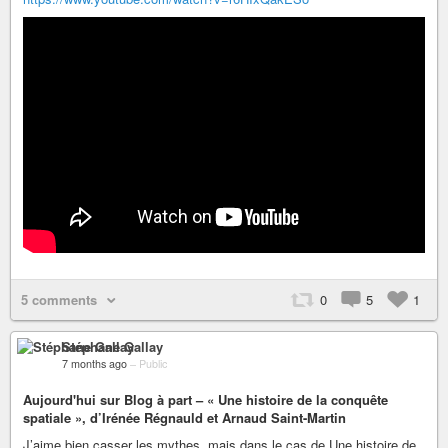
5 comments
0
5
1
Stéphane Gallay
7 months ago
–
Public
Aujourd'hui sur Blog à part – « Une histoire de la conquête
spatiale », d’Irénée Régnauld et Arnaud Saint-Martin
J’aime bien casser les mythes, mais dans le cas de Une histoire de