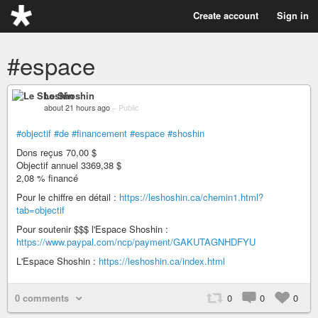
Create account
Sign in
#espace
Le Shoshin
about 21 hours ago
–
Public
#objectif
#de
#financement
#espace
#shoshin
Dons reçus 70,00 $
Objectif annuel 3369,38 $
2,08 % financé
Pour le chiffre en détail :
https://leshoshin.ca/chemin1.html?
tab=objectif
Pour soutenir $$$ l'Espace Shoshin :
https://www.paypal.com/ncp/payment/GAKUTAGNHDFYU
L'Espace Shoshin :
https://leshoshin.ca/index.html
0 comments
0
0
0