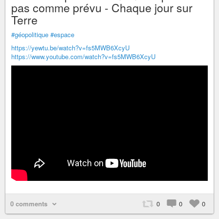
pas comme prévu - Chaque jour sur
Terre
#géopolitique
#espace
https://yewtu.be/watch?v=fs5MWB6XcyU
https://www.youtube.com/watch?v=fs5MWB6XcyU
0 comments
0
0
0