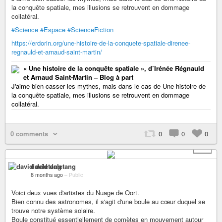
la conquête spatiale, mes illusions se retrouvent en dommage
collatéral.
#Science
#Espace
#ScienceFiction
https://erdorin.org/une-histoire-de-la-conquete-spatiale-direnee-
regnauld-et-arnaud-saint-martin/
« Une histoire de la conquête spatiale », d’Irénée Régnauld
et Arnaud Saint-Martin – Blog à part
J'aime bien casser les mythes, mais dans le cas de Une histoire de
la conquête spatiale, mes illusions se retrouvent en dommage
collatéral.
0 comments
0
0
0
+ 1
david deletang
8 months ago
–
Public
Voici deux vues d'artistes du Nuage de Oort.
Bien connu des astronomes, il s'agit d'une boule au cœur duquel se
trouve notre système solaire.
Boule constitué essentiellement de comètes en mouvement autour