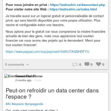
Pour nous joindre en privé :
https://leshoshin.ca/daocontact.php
Pour visiter notre site Web :
https://leshoshin.ca/index.html
Je travaille aussi sur un logiciel gratuit et personnalisable de contact
privé, qui sera bientôt disponible pour votre propre utilisation. Plus
neutre et configurable selon vos besoins.
Nous optons pour le gratuit car nous comprenons la misère financière
actuelle de bien des gens, mais nous apprécions tout soutien
financier car nous avons des projets qui le demandent. Merci pour
tout soutien financier!
https://www.paypal.com/ncp/payment/GAKUTAGNHDFYU
0 comments
0
0
0
Emmanuel Florac
2 months ago
–
Public
Peut-on refroidir un data center dans
l'espace ?
#AI
#espace
#propagande
Oui, mais c'est compliqué, et cher :)