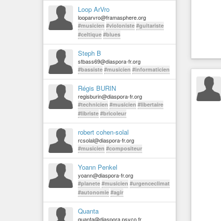
Loop ArVro
looparvro@framasphere.org
#musicien
#violoniste
#guitariste
#celtique
#blues
Steph B
stbass69@diaspora-fr.org
#bassiste
#musicien
#informaticien
Régis BURIN
regisburin@diaspora-fr.org
#technicien
#musicien
#libertaire
#libriste
#bricoleur
robert cohen-solal
rcsolal@diaspora-fr.org
#musicien
#compositeur
Yoann Penkel
yoann@diaspora-fr.org
#planete
#musicien
#urgenceclimat
#autonomie
#agir
Quanta
quanta@diaspora.psyco.fr