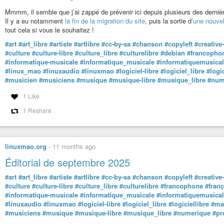
Humaine
Mmmm, il semble que j’ai zappé de prévenir ici depuis plusieurs des derni
Humaine
Il y a eu notamment
la fin de la migration du site
, puis la sortie d’
une nouvel
poesy@diaspora-fr.org
tout cela si vous le souhaitez !
Krugor
Krugor
#art
#art_libre
#artiste
#artlibre
#cc-by-sa
#chanson
#copyleft
#creativ
krugor@diaspora.psyco.fr
#culture
#culture-libre
#culture_libre
#culturelibre
#debian
#francopho
L’illustre inconnu
#informatique-musicale
#informatique_musicale
#informatiquemusica
L’illustre inconnu
#linux_mao
#linuxaudio
#linuxmao
#logiciel-libre
#logiciel_libre
#logic
illustre_inconnu@diaspora-fr.org
#musicien
#musiciens
#musique
#musique-libre
#musique_libre
#num
L’intrus
L’intrus
1 Like
kcemorg@diaspora-fr.org
1 Reshare
#philosophie
#art
#diogène
#kunisme
#nihilisme
Laurent Espitallier
Laurent Espitallier
frenchhope@diaspora-fr.org
linuxmao.org
-
11 months ago
#science
#écologie
#logiciellibre
#santé
#humanisme
Loposum
Éditorial de septembre 2025
Loposum
loposum@diaspora-fr.org
#art
#art_libre
#artiste
#artlibre
#cc-by-sa
#chanson
#copyleft
#creativ
#conscience
#respiration
#music
#linux
#guitar
#culture
#culture-libre
#culture_libre
#culturelibre
#francophone
#franç
Lulu du Mont Perdu
#informatique-musicale
#informatique_musicale
#informatiquemusica
Lulu du Mont Perdu
#linuxaudio
#linuxmao
#logiciel-libre
#logiciel_libre
#logiciellibre
#ma
alaincognito@diaspora-fr.org
#musiciens
#musique
#musique-libre
#musique_libre
#numerique
#pr
#musique
#nature
#liberté
#bouquins