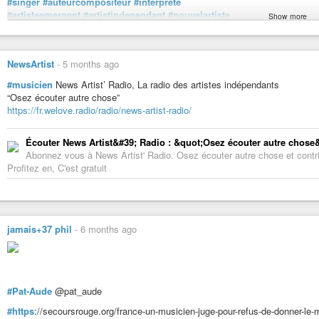
#singer
#auteurcompositeur
#interprete
Blanche Delarue
#artisteemergent
#artistindependant
#nouvelartiste
you@diaspora.psyco.fr
Show more
#developpementartistique
#coachingartistique
#coffe
#milk
#doubter
#seeker
#hautsdefrance
#lille
#lillemaville
#nord
#pasdecalais
Bover
#artistefrancais
#musiquefrancaise
#scenefrancaise
Bover
NewsArtist
-
5 months ago
#instamusic
#livemusic
#concert
#openmic
barutkomplosu@diasp.eu
#decouverte
#talent
#voix
#passionmusique
#anarşizm
#kurdistan
#isyan
#devrim
#antifaşist
#musicien
News Artist’ Radio, La radio des artistes indépendants
Bruno Lewillon
“Osez écouter autre chose”
Bruno Lewillon
https://fr.welove.radio/radio/news-artist-radio/
obelix1502@diaspora-fr.org
Canårđø-2.žerø
Écouter News Artist&#39; Radio : &quot;Osez écouter autre chose&
Canårđø-2.žerø
Abonnez vous à News Artist' Radio. Osez écouter autre chose et contrib
paco146@diaspora.psyco.fr
Profitez en, C'est gratuit
#épicurien
#amour-sauvage
#désanthropocentrisme
#nature-based
#po
Cathelaine
Cathelaine
cathelaine@diaspora-fr.org
#contes
#chansonfrançaise
#nature-
#musiquetraditionnelle
#bugey
jamais+37 phil
-
6 months ago
Chris Ford
Chris Ford
chris_a_fred@iviv.hu
Cyril Delacour
Cyril Delacour
#Pat-Aude
@pat_aude
cyrild@framasphere.org
#photographe
#vidéaste
#insurgé
#artiste
#philosophe
#https
://secoursrouge.org/france-un-musicien-juge-pour-refus-de-donner-le-