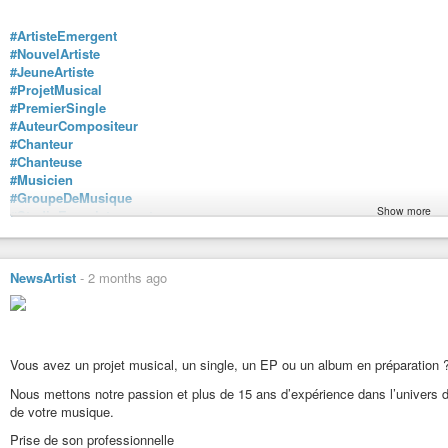
#HomeStudio
#StudioDenregistrement
#ArtisteEmergent
#ProductionMusicale
#NouvelArtiste
#Mixage
#JeuneArtiste
#Mastering
#ProjetMusical
#PriseDeSon
#PremierSingle
#IngenieurDuSon
#AuteurCompositeur
#MAO
#Chanteur
#Musique
#Chanteuse
#Musicien
#Musicien
#Compositeur
#GroupeDeMusique
#AuteurCompositeur
Show more
#StudioEnregistrement
#ProducteurMusical
#CoachingArtistique
#PluginsAudio
#DeveloppementArtistique
#AudioEngineering
#AccompagnementArtistique
#MixEngineer
NewsArtist
-
2 months ago
#CarriereMusicale
#MasteringEngineer
#MusiqueIndependante
#MusicProduction
#ArtisteIndependant
#SoundDesign
#PhoenixStudioProduction
#RecordingStudio
#NewsArtist
#AudioProduction
Vous avez un projet musical, un single, un EP ou un album en préparation 
#LaBoiteAOuti
#HomeRecording
Nous mettons notre passion et plus de 15 ans d’expérience dans l’univers du 
Contact: Franck -
newsartist@newsartist.fr
#MusicProducer
de votre musique.
phoenix.studio.prod@newsartist.fr
#LearnAudio
#KindleBooks
Prise de son professionnelle