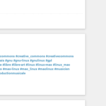
e-commons
#creative_commons
#creativecommons
ais
#gnu
#gnu-linux
#gnulinux
#gpl
le
#libre
#libre-art
#linux
#linux-mao
#linux_mao
o
#mao-linux
#mao_linux
#maolinux
#musicien
oductionmusicale
#democratie