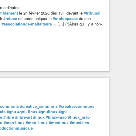
n ordinateur
emblement
le 24 février 2026 dès 13H devant le
#tribunal
gie_
#terre
ir
#refusé
de communiquer le
#motdepasse
de son
«
#associationde-malfaiteurs
», […] (*)Alors qu’il y a non-
e-commons
#creative_commons
#creativecommons
ais
#gnu
#gnu-linux
#gnulinux
#gpl
le
#libre
#libre-art
#linux
#linux-mao
#linux_mao
o
#mao-linux
#mao_linux
#maolinux
#musicien
oductionmusicale