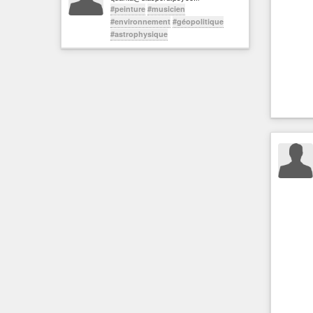
#peinture
#musicien
#environnement
#géopolitique
#astrophysique