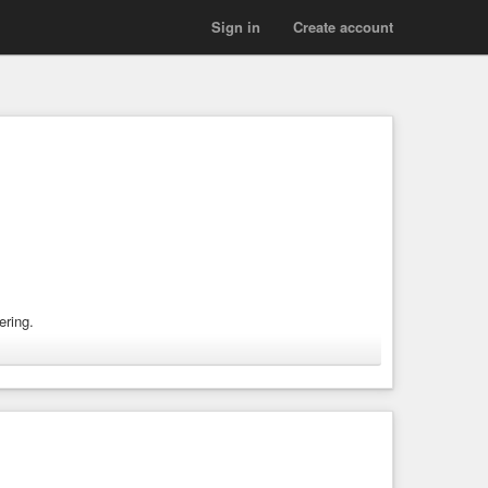
Sign in
Create account
ering.
_sirpi