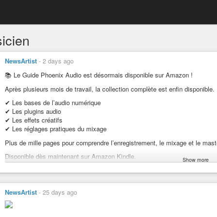
icien
NewsArtist
-
2 days ago
📚 Le Guide Phoenix Audio est désormais disponible sur Amazon !
Après plusieurs mois de travail, la collection complète est enfin disponible.
✔ Les bases de l’audio numérique
✔ Les plugins audio
✔ Les effets créatifs
✔ Les réglages pratiques du mixage
Plus de mille pages pour comprendre l’enregistrement, le mixage et le mast
Disponible dès maintenant sur Amazon Kindle.
Show more
https://www.amazon.fr/dp/B0HCVCF79J?binding=kindle_edition&ref=dbs_dp
#GuidePhoenixAudio
NewsArtist
-
25 days ago
#PhoenixAudio
#FranckTorens
#AudioNumerique