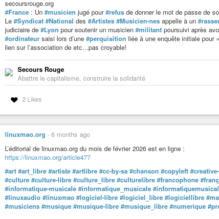
Demain l’Homme
secoursrouge.org
Demain l’Homme
#France
: Un
#musicien
jugé pour
#refus
de donner le mot de passe de so
demainlhomme@diaspora-fr.org
Le
#Syndicat
#National
des
#Artistes
#Musicien-nes
appelle à un
#rass
#développementdurable
#transitionécologique
#environnement
#ecolo
judiciaire de
#Lyon
pour soutenir un musicien
#militant
poursuivi après avo
Diaspora-fr Podmin
#ordinateur
saisi lors d’une
#perquisition
liée à une enquête initiale pour 
Diaspora-fr Podmin
lien sur l’association de etc…pas croyable!
podmin@diaspora-fr.org
#podmin
#admin
#administrateur
#diaspora-fr
#diaspora
Secours Rouge
Didier Guy
Abattre le capitalisme, construire la solidarité
Didier Guy
dga27@diaspora-fr.org
2 Likes
#poésie
#humour
#photo-amateur
#vidéo-amateur
#informatique
EmilioFr-07
EmilioFr-07
emiliofr-7@fedi.thechangebook.org
linuxmao.org
-
6 months ago
#liberté
#freedom
#anarchisme
#libertaire
#autonomie
Emmanuel Florac
L’éditorial de linuxmao.org du mois de février 2026 est en ligne :
Emmanuel Florac
https://linuxmao.org/article477
wazoox@diasp.eu
#linux
#politique
#environnement
#marxisme
#art
#art_libre
#artiste
#artlibre
#cc-by-sa
#chanson
#copyleft
#creativ
Emmanuel Florac
#culture
#culture-libre
#culture_libre
#culturelibre
#francophone
#franç
Emmanuel Florac
#informatique-musicale
#informatique_musicale
#informatiquemusica
wazoox@diaspora.psyco.fr
#linuxaudio
#linuxmao
#logiciel-libre
#logiciel_libre
#logiciellibre
#ma
#politique
#environnement
#linux
#marxisme
#musiciens
#musique
#musique-libre
#musique_libre
#numerique
#pr
Enjomineur D3