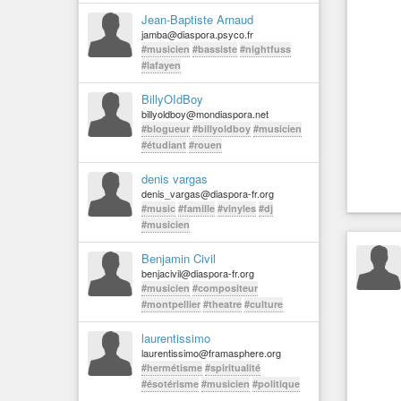
Jean-Baptiste Arnaud
jamba@diaspora.psyco.fr
#musicien
#bassiste
#nightfuss
#lafayen
BillyOIdBoy
billyoldboy@mondiaspora.net
#blogueur
#billyoldboy
#musicien
#étudiant
#rouen
denis vargas
denis_vargas@diaspora-fr.org
#music
#famille
#vinyles
#dj
#musicien
Benjamin Civil
benjacivil@diaspora-fr.org
#musicien
#compositeur
#montpellier
#theatre
#culture
laurentissimo
laurentissimo@framasphere.org
#hermétisme
#spiritualité
#ésotérisme
#musicien
#politique