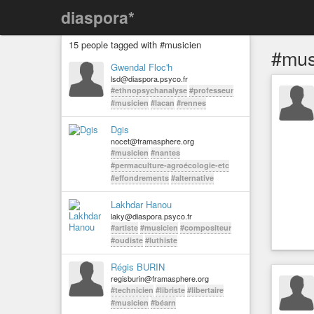
diaspora*
15 people tagged with #musicien
#mus
Gwendal Floc'h
lsd@diaspora.psyco.fr
#ethnopsychanalyse
#professeur
#musicien
#lacan
#rennes
Dgis
nocet@framasphere.org
#musicien
#nantes
#permaculture-agroécologie-etc
#effondrements
#alternative
Lakhdar Hanou
laky@diaspora.psyco.fr
#artiste
#musicien
#compositeur
#oudiste
#luthiste
Régis BURIN
regisburin@framasphere.org
#technicien
#libriste
#libertaire
#musicien
#béarn