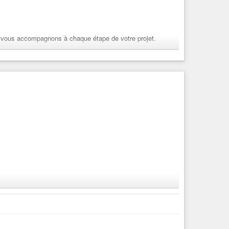
e and get cited by AI answer engines like ChatGPT and
s vous accompagnons à chaque étape de votre projet.