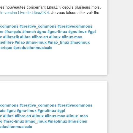
ères nouveautés concernant LibraZiK depuis plusieurs mois.
le version Live de LibraZiK-4
. Je vous laisse allez voir lire
e-commons
#creative_commons
#creativecommons
ne
#français
#french
#gnu
#gnu-linux
#gnulinux
#gpl
le
#librazik
#libre
#libre-art
#linux
#linux-mao
iellibre
#mao
#mao-linux
#mao_linux
#maolinux
erique
#productionmusicale
e-commons
#creative_commons
#creativecommons
ais
#gnu
#gnu-linux
#gnulinux
#gpl
le
#libre
#libre-art
#linux
#linux-mao
#linux_mao
o
#mao-linux
#mao_linux
#maolinux
#musicien
oductionmusicale