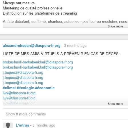
#AmazonKindle
Mixage sur mesure
Webflow Sites Built to Rise | Phoenix Studio
Mastering de qualité professionnelle
Phoenix Studio builds fast Webflow sites engineered to rank on Googl
Distribution sur les plateformes de streaming
Perplexity. Book a call.
Artiste débutant, confirmé, chanteur, auteur-compositeur ou musicien, nou
Show more
#PhoenixStudioProduction
#StudioEnregistrement
#EnregistrementStudio
#PriseDeSon
alexandrehedan@diaspora-fr.org
-
3 months ago
#MixageAudio
LISTE DE MES AMIS VIRTUELS A PRÉVENIR EN CAS DE DÉCÈS:
#MasteringAudio
#ProductionMusicale
brokushnoll-barbabeukbull@diaspora-fr.org
#MusiqueFrançaise
brokushnoll-barbabeukbull@diaspora-fr.org
#ArtisteIndépendant
j.toquec@diaspora-fr.org
#ArtisteEmergent
j.toquec@diaspora-fr.org
#Chanteur
j.toquec@diaspora-fr.org
#Chanteuse
#climat
#écologie
#économie
#RappeurFrancais
lwy@diaspora-fr.org
#AuteurCompositeur
lwy@diaspora-fr.org
#Compositeur
lwy@diaspora-fr.org
Show more
#Musicien
Alain Lasverne
#Single
Alain Lasverne
Show 8 more comments
#EP
alainlasverne@diaspora-fr.org
#Album
#auteur
#sudiste
#idealistelucide
#gj
#poete
L'intrus
-
3 months ago
#SortieMusicale