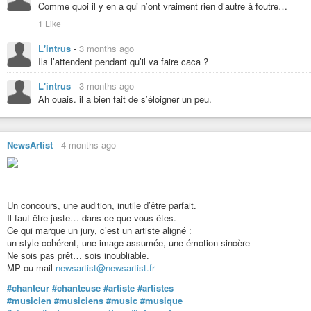
Alarc’h
Comme quoi il y en a qui n’ont vraiment rien d’autre à foutre…
#DistributionMusicale
Alarc’h
#SpotifyArtist
1 Like
alarch@diaspora-fr.org
#DeezerArtist
#gnu-linux
#musica
#bolivia
#argentina
#charango
#AppleMusicArtist
L'intrus
-
3 months ago
Alex Wind
#PromotionMusicale
Ils l’attendent pendant qu’il va faire caca ?
Alex Wind
#Radio
alex_wind@diasp.org
#PassionMusique
L'intrus
-
3 months ago
#cosmos
#HomeStudioPro
Ah ouais. il a bien fait de s’éloigner un peu.
Anne H.
#MusicProducer
Anne H.
#MusicStudio
anne_har@diaspora-fr.org
#HautsDeFrance
#art
#piano
#sciences
#liberté
#citoyenne-engagée
NewsArtist
-
4 months ago
#Lille
Anne
#Amiens
Anne
#Arras
anne_har@diaspora.psyco.fr
#Valenciennes
#degoogelisation
#arts
#piano
#sciences
#politique
#NordPasDeCalais
Ariane Gaillard
Un concours, une audition, inutile d’être parfait.
#ArtistesHautsDeFrance
Ariane Gaillard
Il faut être juste… dans ce que vous êtes.
revolutionpoetique@diaspora-fr.org
Ce qui marque un jury, c’est un artiste aligné :
#poète
#danseuse
#circassienne
#coopératrice
#conteuse
un style cohérent, une image assumée, une émotion sincère
Aëltas Derelowen
Ne sois pas prêt… sois inoubliable.
Aëltas Derelowen
MP ou mail
newsartist@newsartist.fr
aeltas@diaspora.electric-dragons.org
#chanteur
#chanteuse
#artiste
#artistes
#philosophe
#cognitiviste
#médiéviste
#utopiste
#musicien
#musiciens
#music
#musique
Blanche Delarue