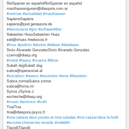
RotSpanier en españolRotSpanier en español
mauthausengusen@diaspora.com.ar
#noticias
#actualidad
#mauthausen
SapiensSapiens
sapiens@pod.geraspora.de
#democracia
#gnu
#softwarelibre
Sebastien HussSebastien Huss
seb@shuss.freeboxos.fr
#linux
#podmin
#docker
#debian
#database
Sixto Alvarado GonzalezSixto Alvarado Gonzalez
czemo@diasp.org
#metal
#heavy
#musica
#libros
Subalt dogSubalt dog
subca@opensocial.at
#socialism
#reason
#revolution
#eros
#liberation
Subca zorroaSubca zorroa
subca@loma.ml
Sylvia JSylvia J
escheche@diasp.org
#music
#activism
#truth
TinaTina
tina@diaspora.psyco.fr
#une-cabane-deux-poules-et-trois-salades
#me-casser-dans-la-forêt
#écouter-chanter-les-renards
#mêêêêh
TlazolliTlazolli