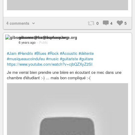
4 comments
0
4
5
gibsonsonor@framasphere.org
6 years ago
–
Public
#Jam
#Hendrix
#Blues
#Rock
#Acoustic
#détente
#musiqueaucoindufeu
#music
#guitariste
#guitare
https://www.youtube.com/watch?v=cjbQZXyZ2SI
Je me verrai bien prendre une bière en écoutant ce mec dans une
chambre d'étudiant :-) ... mais bon compliqué :-(