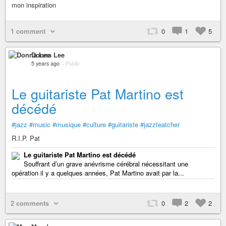
mon inspiration
1 comment
0
1
5
Donna Lee
5 years ago
–
Public
Le guitariste Pat Martino est
décédé
#jazz
#music
#musique
#culture
#guitariste
#jazzteatcher
R.I.P. Pat
Le guitariste Pat Martino est décédé
Souffrant d’un grave anévrisme cérébral nécessitant une
opération il y a quelques années, Pat Martino avait par la...
2 comments
0
2
2