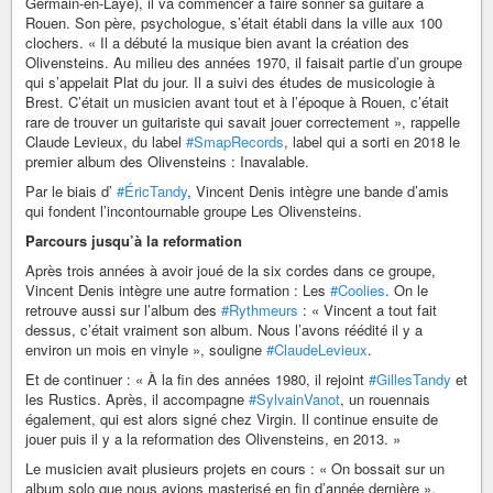
Germain-en-Laye), il va commencer à faire sonner sa guitare à
Rouen. Son père, psychologue, s’était établi dans la ville aux 100
clochers. « Il a débuté la musique bien avant la création des
Olivensteins. Au milieu des années 1970, il faisait partie d’un groupe
qui s’appelait Plat du jour. Il a suivi des études de musicologie à
Brest. C’était un musicien avant tout et à l’époque à Rouen, c’était
rare de trouver un guitariste qui savait jouer correctement », rappelle
Claude Levieux, du label
#SmapRecords
, label qui a sorti en 2018 le
premier album des Olivensteins : Inavalable.
Par le biais d’
#ÉricTandy
, Vincent Denis intègre une bande d’amis
qui fondent l’incontournable groupe Les Olivensteins.
Parcours jusqu’à la reformation
Après trois années à avoir joué de la six cordes dans ce groupe,
Vincent Denis intègre une autre formation : Les
#Coolies
. On le
retrouve aussi sur l’album des
#Rythmeurs
: « Vincent a tout fait
dessus, c’était vraiment son album. Nous l’avons réédité il y a
environ un mois en vinyle », souligne
#ClaudeLevieux
.
Et de continuer : « À la fin des années 1980, il rejoint
#GillesTandy
et
les Rustics. Après, il accompagne
#SylvainVanot
, un rouennais
également, qui est alors signé chez Virgin. Il continue ensuite de
jouer puis il y a la reformation des Olivensteins, en 2013. »
Le musicien avait plusieurs projets en cours : « On bossait sur un
album solo que nous avions masterisé en fin d’année dernière »,