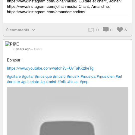
https://www.instagram.com/jolhanmusic/ Guitare et chant, Jolhan:
https://www.instagram.com/jolhanmusic/ Chant, Amandine:
https://www.instagram.com/amandemandine/
0 comments
0
0
5
PE
6 years ago
–
Public
Bonjour !
https://www.youtube.com/watch?v=UvTaKk2heTg
#guitare
#guitar
#musique
#music
#musik
#musica
#musicien
#art
#artiste
#guitariste
#guitarist
#folk
#blues
#pop