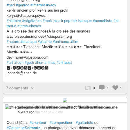
#perl
#gentoo
#internet
#yacy
kêr-Is ancien profilkêr-Is ancien profil
kerys@diaspora.psyco.fr
#histoire
#végétarien
#rock-jazz-fr-pop-folk-baroque
#anarchiste
#et-
tant-d-autres-choses
À la croisée des mondesÀ la croisée des mondes
alacroisee.desmondes@diaspora-fr.org
#nature
#musique
#piscine
#animaux
#film
••❧❦❧•• Tlazolteotl Meztli••❧❦❧••••❧❦❧•• Tlazolteotl
Meztli••❧❦❧••
dev_npm@pluspora.com
#art
#tech
#goth
#humanities
#shitpost
🅹x🅝🅰🅓🅰🅹x🅝🅰🅓🅰
johnada@snarl.de
7 comments
0
7
1
@legeneralmidi@friendica.me @flaccide@friendica.me
5 years ago
Via mobile
–
Public
Quand j'étais
#chanteur
-
#compositeur
-
#guitariste
de
#CatherineSchwartz
, un photographe avait découvert le secret de