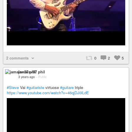
2 comments
0
2
5
jamais+37 phil
3 years ago
–
Public
#Steve
Vai
#guitariste
virtuose
#guitare
triple
https://www.youtube.com/watch?v=46qjDJ0lLdE