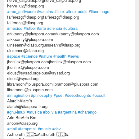
herve_02@diasp.orgherve_02@diasp.org
herve_02@diasp.org
#free_softwaere
#vaccins
#linux
#linux-addic
#libertinage
falferezg@diasp.orgfalferezg@diasp.org
falferezg@diasp.org
#mexico
#futbol
#arte
#ciencia
#cultura
arkksanty@pluspora.comarkksanty@pluspora.com
arkksanty@pluspora.com
uinseann@diasp.orguinseann@diasp.org
uinseann@diasp.org
#space
#science
#nature
#health
#news
jhonlinx@pluspora.comjhonlinx@pluspora.com
jhonlinx@pluspora.com
elous@sysad.orgelous@sysad.org
elous@sysad.org
libramoon@pluspora.comlibramoon@pluspora.com
libramoon@pluspora.com
#imagination
#philosophy
#poet
#deepthoughts
#occult
Alarc’hAlarc’h
alarch@diaspora-fr.org
#gnu-linux
#musica
#bolivia
#argentina
#charango
Ario BroArio Bro
ariobr@diasp.org
#mail
#tempmail
#music
#dev
Astheroth 🇨🇱🐍Astheroth 🇨🇱🐍