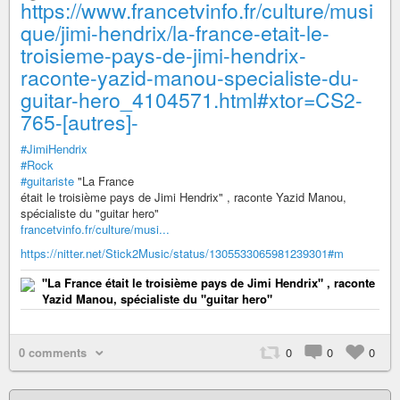
https://www.francetvinfo.fr/culture/musi
que/jimi-hendrix/la-france-etait-le-
troisieme-pays-de-jimi-hendrix-
raconte-yazid-manou-specialiste-du-
guitar-hero_4104571.html#xtor=CS2-
765-[autres]-
#JimiHendrix
#Rock
#guitariste
"La France
était le troisième pays de Jimi Hendrix" , raconte Yazid Manou,
spécialiste du "guitar hero"
francetvinfo.fr/culture/musi...
https://nitter.net/Stick2Music/status/1305533065981239301#m
"La France était le troisième pays de Jimi Hendrix" , raconte
Yazid Manou, spécialiste du "guitar hero"
0 comments
0
0
0