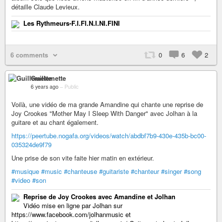
détaille Claude Levieux.
Les Rythmeurs-F.I.FI.N.I.NI.FINI
6 comments
0
6
2
Guillemette
6 years ago
–
Public
Voilà, une vidéo de ma grande Amandine qui chante une reprise de
Joy Crookes "Mother May I Sleep With Danger" avec Jolhan à la
guitare et au chant également.
https://peertube.nogafa.org/videos/watch/abdbf7b9-430e-435b-bc00-
035324de9f79
Une prise de son vite faite hier matin en extérieur.
#musique
#music
#chanteuse
#guitariste
#chanteur
#singer
#song
#video
#son
Reprise de Joy Crookes avec Amandine et Jolhan
Vidéo mise en ligne par Jolhan sur
https://www.facebook.com/jolhanmusic et