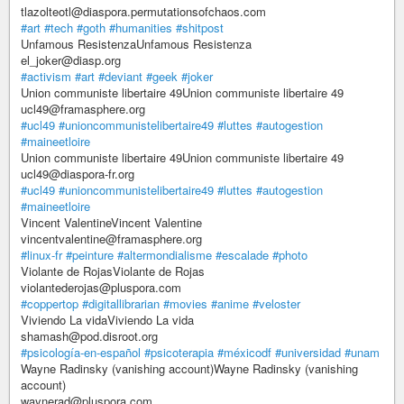
tlazolteotl@diaspora.permutationsofchaos.com
#art
#tech
#goth
#humanities
#shitpost
Unfamous ResistenzaUnfamous Resistenza
el_joker@diasp.org
#activism
#art
#deviant
#geek
#joker
Union communiste libertaire 49Union communiste libertaire 49
ucl49@framasphere.org
#ucl49
#unioncommunistelibertaire49
#luttes
#autogestion
#maineetloire
Union communiste libertaire 49Union communiste libertaire 49
ucl49@diaspora-fr.org
#ucl49
#unioncommunistelibertaire49
#luttes
#autogestion
#maineetloire
Vincent ValentineVincent Valentine
vincentvalentine@framasphere.org
#linux-fr
#peinture
#altermondialisme
#escalade
#photo
Violante de RojasViolante de Rojas
violantederojas@pluspora.com
#coppertop
#digitallibrarian
#movies
#anime
#veloster
Viviendo La vidaViviendo La vida
shamash@pod.disroot.org
#psicología-en-español
#psicoterapia
#méxicodf
#universidad
#unam
Wayne Radinsky (vanishing account)Wayne Radinsky (vanishing
account)
waynerad@pluspora.com