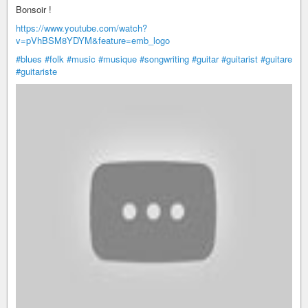
Bonsoir !
https://www.youtube.com/watch?
v=pVhBSM8YDYM&feature=emb_logo
#blues
#folk
#music
#musique
#songwriting
#guitar
#guitarist
#guitare
#guitariste