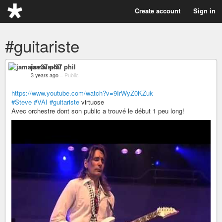
Create account
Sign in
#guitariste
jamais+37 phil
3 years ago
–
Public
https://www.youtube.com/watch?v=9IrWyZ0KZuk
#Steve
#VAI
#guitariste
virtuose
Avec orchestre dont son public a trouvé le début 1 peu long!