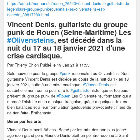
https://actu.fr/normandie/rouen_76540/vincent-denis-le-guitariste-du-
legendaire-groupe-punk-rouennais-les-olivensteins-est-
decede_38817280.html
Vincent Denis, guitariste du groupe
punk de Rouen (Seine-Maritime) Les
#Olivensteins
, est décédé dans la
nuit du 17 au 18 janvier 2021 d'une
crise cardiaque.
Par Thierry Chion Publié le 19 Jan 21 à 11:55
Sale nouvelle pour le groupe
#punk
rouennais Les Oliventeins. Son
guitariste Vincent Denis est décédé au cours de la nuit du 17 au 18
janvier 2021, suite à une crise cardiaque.
#VincentDenis
est
essentiellement connu pour être le
#guitariste
historique et toujours
présent du groupe punk de
#Rouen
Les Olivensteins, formation qui a
marqué l’histoire de la musique française, grâce à quelques textes
bien balancés et à leur formulation quelquefois provocante : Fiers de
ne rien faire, Enthanasie…
Bercé par les arts
Vincent Denis avait 66 ans. Bercé par les arts dès son plus jeune
âge (son grand-père Maurice Denis était un peintre reconnu à Saint-