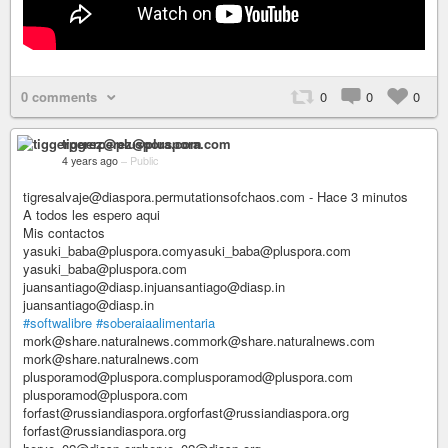
0 comments
0
0
0
tiggerperez@pluspora.com
4 years ago
–
Public
tigresalvaje@diaspora.permutationsofchaos.com - Hace 3 minutos
A todos les espero aqui
Mis contactos
yasuki_baba@pluspora.comyasuki_baba@pluspora.com
yasuki_baba@pluspora.com
juansantiago@diasp.injuansantiago@diasp.in
juansantiago@diasp.in
#softwalibre
#soberaiaalimentaria
mork@share.naturalnews.commork@share.naturalnews.com
mork@share.naturalnews.com
plusporamod@pluspora.complusporamod@pluspora.com
plusporamod@pluspora.com
forfast@russiandiaspora.orgforfast@russiandiaspora.org
forfast@russiandiaspora.org