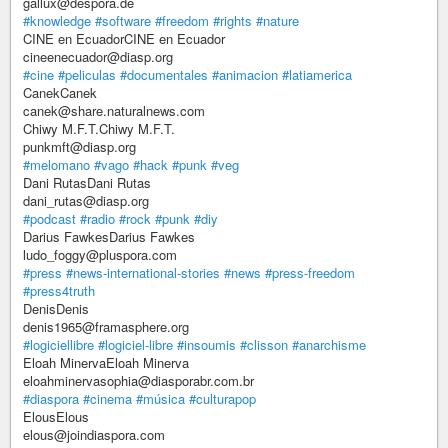
gallux@despora.de
#knowledge
#software
#freedom
#rights
#nature
CINE en EcuadorCINE en Ecuador
cineenecuador@diasp.org
#cine
#peliculas
#documentales
#animacion
#latiamerica
CanekCanek
canek@share.naturalnews.com
Chiwy M.F.T.Chiwy M.F.T.
punkmft@diasp.org
#melomano
#vago
#hack
#punk
#veg
Dani RutasDani Rutas
dani_rutas@diasp.org
#podcast
#radio
#rock
#punk
#diy
Darius FawkesDarius Fawkes
ludo_foggy@pluspora.com
#press
#news-international-stories
#news
#press-freedom
#press4truth
DenisDenis
denis1965@framasphere.org
#logiciellibre
#logiciel-libre
#insoumis
#clisson
#anarchisme
Eloah MinervaEloah Minerva
eloahminervasophia@diasporabr.com.br
#diaspora
#cinema
#música
#culturapop
ElousElous
elous@joindiaspora.com