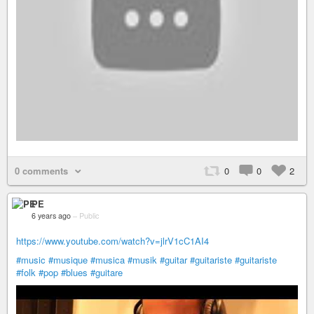
0 comments
0
0
2
PE
6 years ago
–
Public
https://www.youtube.com/watch?v=jlrV1cC1AI4
#music
#musique
#musica
#musik
#guitar
#guitariste
#guitariste
#folk
#pop
#blues
#guitare