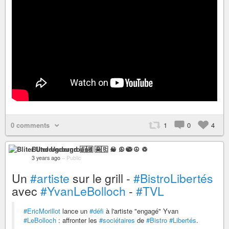
0 comments
1
0
4
Bliter Underground 🇫🇷 ☠ ♫ ☯ ☮ ♽
3 years ago
–
Public
Un
#artiste
sur le grill -
#BistroLibertés
avec
#YvanLeBolloch
-
#TVL
#EricMorillot
lance un
#défi
à l'artiste "engagé" Yvan
#LeBolloch
: affronter les
#sociétaires
de
#Bistro
#Libertés
.