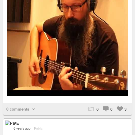
0 comments
0
0
3
PE
6 years ago
–
Public