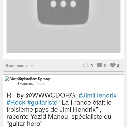
0 comments
0
0
3
Christophe Demay
6 years ago
–
Public
RT by @WWWCDORG:
#JimiHendrix
#Rock
#guitariste
“La France était le
troisième pays de Jimi Hendrix” ,
raconte Yazid Manou, spécialiste du
“guitar hero”