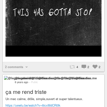
2 comments
4
2
2
@legeneralmidi@friendica.me @flaccide@friendica.me
6 years ago
–
Public
ça me rend triste
Un mec calme, drôle, simple,ouvert et super talentueux.
https://yewtu.be/watch?v=6icxMdCR0lk