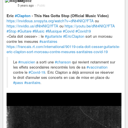
Magdoz
5 years ago
–
Public
Eric
#Clapton
- This Has Gotta Stop (Official Music Video)
https://invidious.snopyta.org/watch?v=dNt4NIQ7FTA
ou
https://invidio.us/dNt4NIQ7FTA
ou
https://youtu.be/dNt4NIQ7FTA
#Stop
#Guitare
#Music
#Musique
#Covid
#Covid19
«Cela doit cesser» : le
#guitariste
#EricClapton
sort un morceau
contre les mesures
#sanitaires
https://francais.rt.com/international/90119-cela-doit-cesser-guitariste-
eric-clapton-sort-morceau-contre-mesures-sanitaires-covid-19
Le
#musicien
a sorti une
#chanson
qui revient notamment sur
les effets secondaires rencontrés lors de sa
#vaccination
contre le
#Covid-19
. Eric Clapton a déjà annoncé se réserver
le droit d'annuler ses concerts en cas de mise en place du
#pass
#sanitaire
.