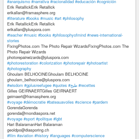
#anarquismo
#narrativa
#racionalidad
#educación
#cognición
Erik RetallickErik Retallick
erikallan@framasphere.org
#literature
#books
#music
#art
#philosophy
Erik RetallickErik Retallick
erikallan@pluspora.com
#teacher
#music
#books
#philosophyofmind
#news-international-
stories
FixingPhotos.com The Photo Repair WizardsFixingPhotos.com The
Photo Repair Wizards
photorepairwizards@pluspora.com
#photorestoration
#colorization
#photorepair
#photoartist
#photography
Ghoulam BELHOCINEGhoulam BELHOCINE
ghoulam_belhocine@pluspora.com
#wisdom
#gplusreefugee
#quotes
#طبخ
#recettes
Gilles GEIRNAERTGilles GEIRNAERT
geirnaert@framasphere.org
#voyage
#démocratie
#bateauavoiles
#science
#pardem
GorendaGorenda
gorenda@mondiaspora.net
#voyage
#sport
#politque
#lgbt
Hari BalaramanHari Balaraman
geoldpo@diasporing.ch
#film
#aviation
#history
#languages
#computerscience