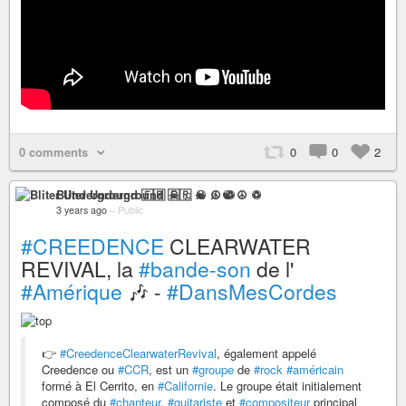
0 comments
0
0
2
Bliter Underground 🇫🇷 ☠ ♫ ☯ ☮ ♽
3 years ago
–
Public
#CREEDENCE
CLEARWATER
REVIVAL, la
#bande-son
de l'
#Amérique
🎶 -
#DansMesCordes
👉
#CreedenceClearwaterRevival
, également appelé
Creedence ou
#CCR
, est un
#groupe
de
#rock
#américain
formé à El Cerrito, en
#Californie
. Le groupe était initialement
composé du
#chanteur
,
#guitariste
et
#compositeur
principal