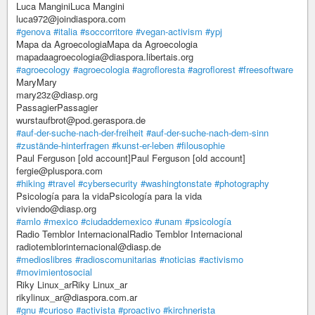
Luca ManginiLuca Mangini
luca972@joindiaspora.com
#genova
#italia
#soccorritore
#vegan-activism
#ypj
Mapa da AgroecologiaMapa da Agroecologia
mapadaagroecologia@diaspora.libertais.org
#agroecology
#agroecologia
#agrofloresta
#agroflorest
#freesoftware
MaryMary
mary23z@diasp.org
PassagierPassagier
wurstaufbrot@pod.geraspora.de
#auf-der-suche-nach-der-freiheit
#auf-der-suche-nach-dem-sinn
#zustände-hinterfragen
#kunst-er-leben
#filousophie
Paul Ferguson [old account]Paul Ferguson [old account]
fergie@pluspora.com
#hiking
#travel
#cybersecurity
#washingtonstate
#photography
Psicología para la vidaPsicología para la vida
viviendo@diasp.org
#amlo
#mexico
#ciudaddemexico
#unam
#psicología
Radio Temblor InternacionalRadio Temblor Internacional
radiotemblorinternacional@diasp.de
#medioslibres
#radioscomunitarias
#noticias
#activismo
#movimientosocial
Riky Linux_arRiky Linux_ar
rikylinux_ar@diaspora.com.ar
#gnu
#curioso
#activista
#proactivo
#kirchnerista