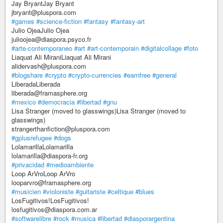
Jay BryantJay Bryant
jbryant@pluspora.com
#games
#science-fiction
#fantasy
#fantasy-art
Julio OjeaJulio Ojea
julioojea@diaspora.psyco.fr
#arte-contemporaneo
#art
#art-contemporain
#digitalcollage
#foto
Liaquat Ali MiraniLiaquat Ali Mirani
alidervash@pluspora.com
#blogshare
#crypto
#crypto-currencies
#earnfree
#general
LiberadaLiberada
liberada@framasphere.org
#mexico
#democracia
#libertad
#gnu
Lisa Stranger (moved to glasswings)Lisa Stranger (moved to
glasswings)
strangerthanfiction@pluspora.com
#gplusrefugee
#dogs
LolamarillaLolamarilla
lolamarilla@diaspora-fr.org
#privacidad
#medioambiente
Loop ArVroLoop ArVro
looparvro@framasphere.org
#musicien
#violoniste
#guitariste
#celtique
#blues
LosFugitivos!LosFugitivos!
losfugitivos@diaspora.com.ar
#softwarelibre
#rock
#musica
#libertad
#diasporargentina