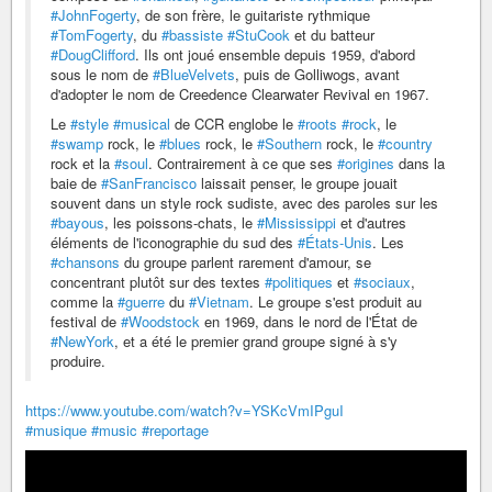
#JohnFogerty
, de son frère, le guitariste rythmique
#TomFogerty
, du
#bassiste
#StuCook
et du batteur
#DougClifford
. Ils ont joué ensemble depuis 1959, d'abord
sous le nom de
#BlueVelvets
, puis de Golliwogs, avant
d'adopter le nom de Creedence Clearwater Revival en 1967.
Le
#style
#musical
de CCR englobe le
#roots
#rock
, le
#swamp
rock, le
#blues
rock, le
#Southern
rock, le
#country
rock et la
#soul
. Contrairement à ce que ses
#origines
dans la
baie de
#SanFrancisco
laissait penser, le groupe jouait
souvent dans un style rock sudiste, avec des paroles sur les
#bayous
, les poissons-chats, le
#Mississippi
et d'autres
éléments de l'iconographie du sud des
#États-Unis
. Les
#chansons
du groupe parlent rarement d'amour, se
concentrant plutôt sur des textes
#politiques
et
#sociaux
,
comme la
#guerre
du
#Vietnam
. Le groupe s'est produit au
festival de
#Woodstock
en 1969, dans le nord de l'État de
#NewYork
, et a été le premier grand groupe signé à s'y
produire.
https://www.youtube.com/watch?v=YSKcVmIPguI
#musique
#music
#reportage