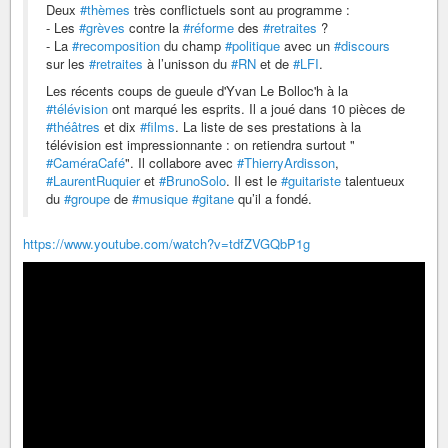
Deux
#thèmes
très conflictuels sont au programme :
- Les
#grèves
contre la
#réforme
des
#retraites
?
- La
#recomposition
du champ
#politique
avec un
#discours
sur les
#retraites
à l’unisson du
#RN
et de
#LFI
.
Les récents coups de gueule d'Yvan Le Bolloc'h à la
#télévision
ont marqué les esprits. Il a joué dans 10 pièces de
#théâtres
et dix
#films
. La liste de ses prestations à la
télévision est impressionnante : on retiendra surtout "
#CaméraCafé
". Il collabore avec
#ThierryArdisson
,
#LaurentRuquier
et
#BrunoSolo
. Il est le
#guitariste
talentueux
du
#groupe
de
#musique
#gitane
qu’il a fondé.
https://www.youtube.com/watch?v=tdfZVGQbP1g