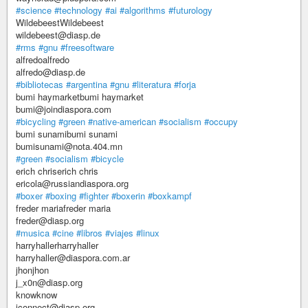
#science
#technology
#ai
#algorithms
#futurology
WildebeestWildebeest
wildebeest@diasp.de
#rms
#gnu
#freesoftware
alfredoalfredo
alfredo@diasp.de
#bibliotecas
#argentina
#gnu
#literatura
#forja
bumi haymarketbumi haymarket
bumi@joindiaspora.com
#bicycling
#green
#native-american
#socialism
#occupy
bumi sunamibumi sunami
bumisunami@nota.404.mn
#green
#socialism
#bicycle
erich chriserich chris
ericola@russiandiaspora.org
#boxer
#boxing
#fighter
#boxerin
#boxkampf
freder mariafreder maria
freder@diasp.org
#musica
#cine
#libros
#viajes
#linux
harryhallerharryhaller
harryhaller@diaspora.com.ar
jhonjhon
j_x0n@diasp.org
knowknow
iconnect@diasp.org