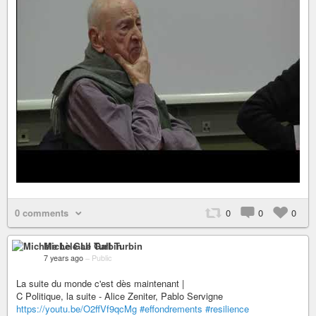
0 comments
0
0
0
Michèle Le Gall Turbin
7 years ago
–
Public
La suite du monde c'est dès maintenant |
C Politique, la suite - Alice Zeniter, Pablo Servigne
https://youtu.be/O2ffVf9qcMg
#effondrements
#resilience