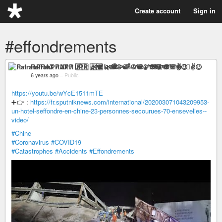
Create account
Sign in
#effondrements
RafranPRAX / UPR 🇫🇷 🌿🕊️🏳️‍🌈☮☯♂♈🌐🔭👽🐼🍻✊🏻✌️😉
6 years ago
–
Public
https://youtu.be/wYcE1511mTE
➕👉 :
https://fr.sputniknews.com/international/202003071043209953-
un-hotel-seffondre-en-chine-23-personnes-secourues-70-ensevelies--
video/
#Chine
#Coronavirus
#COVID19
#Catastrophes
#Accidents
#Effondrements