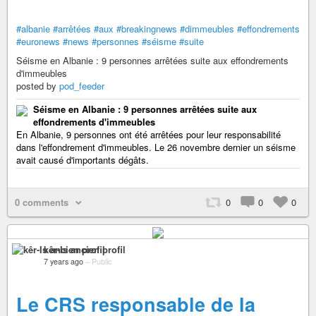
#albanie
#arrêtées
#aux
#breakingnews
#dimmeubles
#effondrements
#euronews
#news
#personnes
#séisme
#suite
Séisme en Albanie : 9 personnes arrêtées suite aux effondrements
d'immeubles
posted by
pod_feeder
Séisme en Albanie : 9 personnes arrêtées suite aux
effondrements d'immeubles
En Albanie, 9 personnes ont été arrêtées pour leur responsabilité
dans l'effondrement d'immeubles. Le 26 novembre dernier un séisme
avait causé d'importants dégâts.
0 comments
0
0
0
kêr-Is ancien profil
7 years ago
–
Public
Le CRS responsable de la