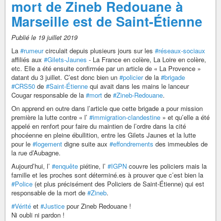
mort de Zineb Redouane à
Marseille est de Saint-Étienne
Publié le 19 juillet 2019
La
#rumeur
circulait depuis plusieurs jours sur les
#réseaux-sociaux
affiliés aux
#Gilets-Jaunes
- La France en colère, La Loire en colère,
etc. Elle a été ensuite confirmée par un article de « La Provence »
datant du 3 juillet. C’est donc bien un
#policier
de la
#brigade
#CRS50
de
#Saint-Étienne
qui avait dans les mains le lanceur
Cougar responsable de la
#mort
de
#Zineb-Redouane
.
On apprend en outre dans l’article que cette brigade a pour mission
première la lutte contre « l’
#immigration-clandestine
» et qu’elle a été
appelé en renfort pour faire du maintien de l’ordre dans la cité
phocéenne en pleine ébullition, entre les Gilets Jaunes et la lutte
pour le
#logement
digne suite aux
#effondrements
des immeubles de
la rue d’Aubagne.
Aujourd’hui, l’
#enquête
piétine, l’
#IGPN
couvre les policiers mais la
famille et les proches sont déterminé.es à prouver que c’est bien la
#Police
(et plus précisément des Policiers de Saint-Étienne) qui est
responsable de la mort de
#Zineb
.
#Vérité
et
#Justice
pour Zineb Redouane !
Ni oubli ni pardon !