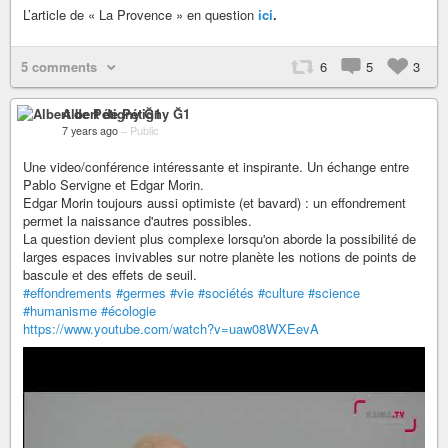
L’article de « La Provence » en question
ici
.
5 comments
6
5
3
Albert de Pétigny Ğ1
7 years ago
–
Public
Une video/conférence intéressante et inspirante. Un échange entre
Pablo Servigne et Edgar Morin.
Edgar Morin toujours aussi optimiste (et bavard) : un effondrement
permet la naissance d'autres possibles.
La question devient plus complexe lorsqu'on aborde la possibilité de
larges espaces invivables sur notre planète les notions de points de
bascule et des effets de seuil.
#effondrements
#germes
#vie
#sociétés
#culture
#science
#humanisme
#écologie
https://www.youtube.com/watch?v=uaw08WXEevA