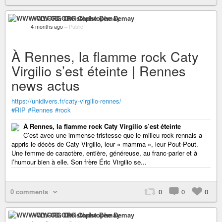
WWW-CD.ORG Christophe Demay
4 months ago
–
Public
À Rennes, la flamme rock Caty
Virgilio s’est éteinte | Rennes
news actus
https://unidivers.fr/caty-virgilio-rennes/
#RIP
#Rennes
#rock
À Rennes, la flamme rock Caty Virgilio s’est éteinte
C’est avec une immense tristesse que le milieu rock rennais a
appris le décès de Caty Virgilio, leur « mamma », leur Pout-Pout.
Une femme de caractère, entière, généreuse, au franc-parler et à
l’humour bien à elle. Son frère Éric Virgilio se...
0 comments
0
0
0
WWW-CD.ORG Christophe Demay