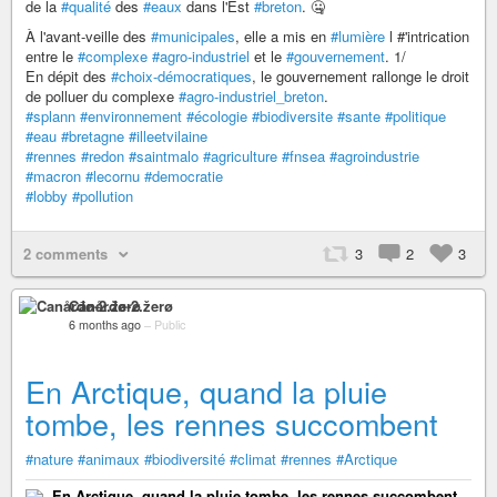
de la
#qualité
des
#eaux
dans l'Est
#breton
. 🤐
À l'avant-veille des
#municipales
, elle a mis en
#lumière
l #'intrication
entre le
#complexe
#agro-industriel
et le
#gouvernement
. 1/
En dépit des
#choix-démocratiques
, le gouvernement rallonge le droit
de polluer du complexe
#agro-industriel_breton
.
#splann
#environnement
#écologie
#biodiversite
#sante
#politique
#eau
#bretagne
#illeetvilaine
#rennes
#redon
#saintmalo
#agriculture
#fnsea
#agroindustrie
#macron
#lecornu
#democratie
#lobby
#pollution
2 comments
3
2
3
Canårđø-2.žerø
6 months ago
–
Public
En Arctique, quand la pluie
tombe, les rennes succombent
#nature
#animaux
#biodiversité
#climat
#rennes
#Arctique
En Arctique, quand la pluie tombe, les rennes succombent