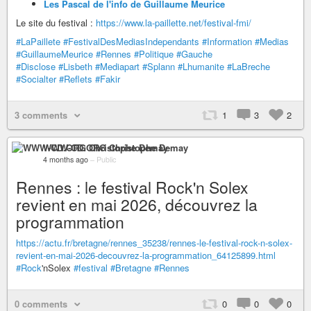
Les Pascal de l'info de Guillaume Meurice
Le site du festival :
https://www.la-paillette.net/festival-fmi/
#LaPaillete
#FestivalDesMediasIndependants
#Information
#Medias
#GuillaumeMeurice
#Rennes
#Politique
#Gauche
#Disclose
#Lisbeth
#Mediapart
#Splann
#Lhumanite
#LaBreche
#Socialter
#Reflets
#Fakir
3 comments
1
3
2
WWW-CD.ORG Christophe Demay
4 months ago
–
Public
Rennes : le festival Rock'n Solex
revient en mai 2026, découvrez la
programmation
https://actu.fr/bretagne/rennes_35238/rennes-le-festival-rock-n-solex-
revient-en-mai-2026-decouvrez-la-programmation_64125899.html
#Rock
'nSolex
#festival
#Bretagne
#Rennes
0 comments
0
0
0