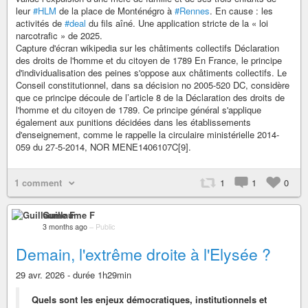
leur
#HLM
de la place de Monténégro à
#Rennes
. En cause : les
activités de
#deal
du fils aîné. Une application stricte de la « loi
narcotrafic » de 2025.
Capture d'écran wikipedia sur les châtiments collectifs Déclaration
des droits de l'homme et du citoyen de 1789 En France, le principe
d'individualisation des peines s'oppose aux châtiments collectifs. Le
Conseil constitutionnel, dans sa décision no 2005-520 DC, considère
que ce principe découle de l’article 8 de la Déclaration des droits de
l'homme et du citoyen de 1789. Ce principe général s'applique
également aux punitions décidées dans les établissements
d'enseignement, comme le rappelle la circulaire ministérielle 2014-
059 du 27-5-2014, NOR MENE1406107C[9].
1 comment
1
1
0
Guillaume F
3 months ago
–
Public
Demain, l'extrême droite à l'Elysée ?
29 avr. 2026 - durée 1h29min
Quels sont les enjeux démocratiques, institutionnels et