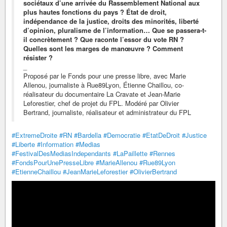
sociétaux d’une arrivée du Rassemblement National aux
plus hautes fonctions du pays ? État de droit,
indépendance de la justice, droits des minorités, liberté
d’opinion, pluralisme de l’information… Que se passera-t-
il concrètement ? Que raconte l’essor du vote RN ?
Quelles sont les marges de manœuvre ? Comment
résister ?
_
Proposé par le Fonds pour une presse libre, avec Marie
Allenou, journaliste à Rue89Lyon, Étienne Chaillou, co-
réalisateur du documentaire La Cravate et Jean-Marie
Leforestier, chef de projet du FPL. Modéré par Olivier
Bertrand, journaliste, réalisateur et administrateur du FPL
#ExtremeDroite
#RN
#Bardella
#Democratie
#EtatDeDroit
#Justice
#Liberte
#Information
#Medias
#FestivalDesMediasIndependants
#LaPaillette
#Rennes
#FondsPourUnePresseLibre
#MarieAllenou
#Rue89Lyon
#EtienneChaillou
#JeanMarieLeforestier
#OlivierBertrand