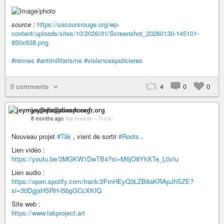
source :
https://secoursrouge.org/wp-
content/uploads/sites/10/2026/01/Screenshot_20260130-145101-
850x638.png
#rennes
#antimilitarisme
#violencespolicieres
0 comments
4
0
0
jeymya@diaspora-fr.org
8 months ago
Via mobile
–
Public
Nouveau projet
#Tâk
, vient de sortir
#Roots
.
Lien vidéo :
https://youtu.be/3MGKW1DwTB4?si=M6jO8YhXTe_L0vIu
Lien audio :
https://open.spotify.com/track/2FmHEyQ3LZB8aKRApJhSZE?
si=30DgjaHSRH-l5bgGCcXKIQ
Site web :
https://www.takproject.art