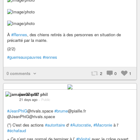
À
#Rennes
, des chiens retirés à des personnes en situation de
précarité par la mairie.
(2/2)
#guerreauxpauvres
#rennes
0 comments
2
0
1
jamais+37 phil
21 days ago
–
Public
#JeanPhiG
@rivals.space
#brume
@piaille.fr
@JeanPhiG@rivals.space
(*) C'est des actions
#autoritaire
d'
#Autocratie
,
#Macronie
à l'
#échafaud
« Ce n’est pas normal de terminer à l’
#hôpital
avec le crâne ouvert