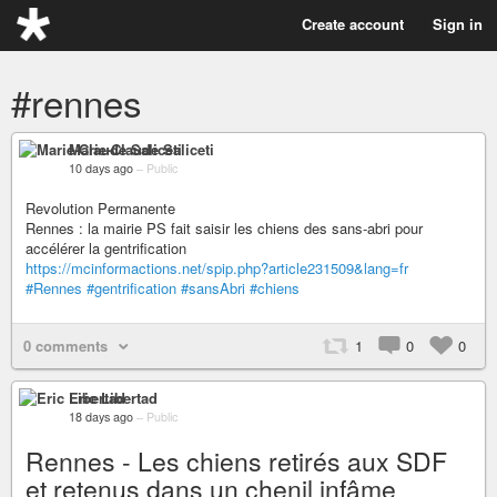
Create account
Sign in
#rennes
Marie-Claude Saliceti
10 days ago
–
Public
Revolution Permanente
Rennes : la mairie PS fait saisir les chiens des sans-abri pour
accélérer la gentrification
https://mcinformactions.net/spip.php?article231509&lang=fr
#Rennes
#gentrification
#sansAbri
#chiens
0 comments
1
0
0
Eric Libertad
18 days ago
–
Public
Rennes - Les chiens retirés aux SDF
et retenus dans un chenil infâme