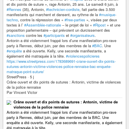
et dix points de suture », rage Antonin, 25 ans. Le samedi 6 juin, à
#Rennes
(35), Antonin,
#technicien-cordiste
, fait partie des 3.500
manifestants qui marchent et dansent, au rythme de la
#musique-
techno
, contre la répression des «
#free-parties
», visées par deux
textes à l’
#Assemblée-nationale
– le projet de loi «
#Ripost
» et une
proposition parlementaire – qui prévoient un durcissement des
#sanctions
contre les
#participants
et
#organisateurs
.
Antonin a été violemment frappé lors d’une manifestation pro-rave
party à Rennes, début juin, par des membres de la
#BAC
. Une
#enquête
a été ouverte. Kelly, une seconde manifestante, a
également été matraquée à la tête.
#violencespolicieres
https://www.streetpress.com/1783689691-crane-ouvert-dix-points-
sutures-antonin-victime-violences-police-rennaise-bac-enquete-
matraque-point-suture/
StreetPress · 5 j
Crâne ouvert et dix points de sutures : Antonin, victime de violences
de la police rennaise
Par Vincent Victor
Crâne ouvert et dix points de sutures : Antonin, victime de
violences de la police rennaise
Antonin a été violemment frappé lors d’une manifestation pro-rave
party à Rennes, début juin, par des membres de la BAC. Une
enquête a été ouverte. Kelly, une seconde manifestante, a également
été matraquée à la tête.