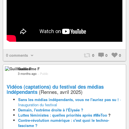
0 comments
0
0
0
Guillaume F
3 months ago
–
Public
Vidéos (captations) du festival des médias
(Rennes, avril 2025)
indépendants
Sans les médias indépendants, vous ne l'auriez pas su !
-
Inauguration du festival
Demain, l'extrême droite à l'Élysée ?
Luttes féministes : quelles priorités après
#MeToo
?
Contre-révolution numérique : c'est quoi le techno-
fascisme ?