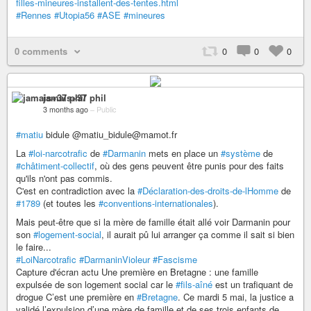
filles-mineures-installent-des-tentes.html
#Rennes
#Utopia56
#ASE
#mineures
0 comments
0
0
0
jamais+37 phil
3 months ago
–
Public
#matiu
bidule @matiu_bidule@mamot.fr
La
#loi-narcotrafic
de
#Darmanin
mets en place un
#système
de
#châtiment-collectif
, où des gens peuvent être punis pour des faits
qu'ils n'ont pas commis.
C'est en contradiction avec la
#Déclaration-des-droits-de-lHomme
de
#1789
(et toutes les
#conventions-internationales
).
Mais peut-être que si la mère de famille était allé voir Darmanin pour
son
#logement-social
, il aurait pû lui arranger ça comme il sait si bien
le faire...
#LoiNarcotrafic
#DarmaninVioleur
#Fascisme
Capture d'écran actu Une première en Bretagne : une famille
expulsée de son logement social car le
#fils-aîné
est un trafiquant de
drogue C’est une première en
#Bretagne
. Ce mardi 5 mai, la justice a
validé l’expulsion d’une mère de famille et de ses trois enfants de