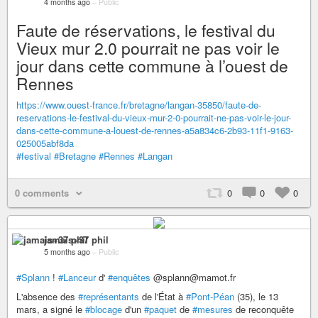
4 months ago
–
Public
Faute de réservations, le festival du
Vieux mur 2.0 pourrait ne pas voir le
jour dans cette commune à l’ouest de
Rennes
https://www.ouest-france.fr/bretagne/langan-35850/faute-de-
reservations-le-festival-du-vieux-mur-2-0-pourrait-ne-pas-voir-le-jour-
dans-cette-commune-a-louest-de-rennes-a5a834c6-2b93-11f1-9163-
025005abf8da
#festival
#Bretagne
#Rennes
#Langan
0 comments
0
0
0
jamais+37 phil
5 months ago
–
Public
#Splann
!
#Lanceur
d'
#enquêtes
@splann@mamot.fr
L'absence des
#représentants
de l'État à
#Pont-Péan
(35), le 13
mars, a signé le
#blocage
d'un
#paquet
de
#mesures
de reconquête