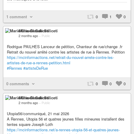
1 comment
0
1
0
Marie-Claude Saliceti
2 months ago
–
Public
Rodrigue PAILHES Lanceur de pétition, Chanteur de rue/change .fr
Retrait du nouvel arrêté contre les artistes de rue à Rennes. Pétition
https://mcinformactions.net/retrait-du-nouvel-arrete-contre-les-
artistes-de-rue-a-rennes-petition.html
#Rennes
#artisteDeRue
0 comments
0
0
0
Marie-Claude Saliceti
2 months ago
–
Public
Utopia56/communiqué, 21 mai 2026
A Rennes, Utopia 56 et quatres jeunes filles mineures installent des
tentes square Joseph Loth
https://mcinformactions.net/a-rennes-utopia-56-et-quatres-jeunes-