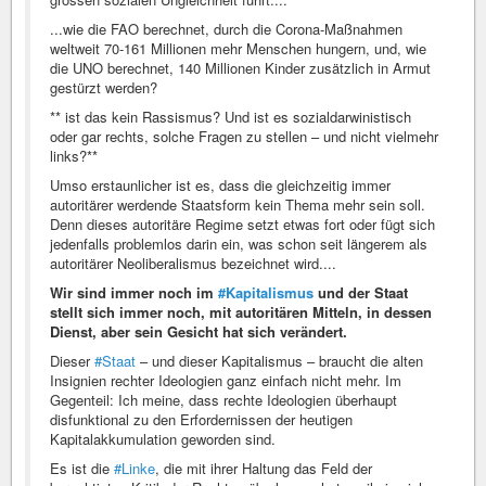
...wie die FAO berechnet, durch die Corona-Maßnahmen
weltweit 70-161 Millionen mehr Menschen hungern, und, wie
die UNO berechnet, 140 Millionen Kinder zusätzlich in Armut
gestürzt werden?
** ist das kein Rassismus? Und ist es sozialdarwinistisch
oder gar rechts, solche Fragen zu stellen – und nicht vielmehr
links?**
Umso erstaunlicher ist es, dass die gleichzeitig immer
autoritärer werdende Staatsform kein Thema mehr sein soll.
Denn dieses autoritäre Regime setzt etwas fort oder fügt sich
jedenfalls problemlos darin ein, was schon seit längerem als
autoritärer Neoliberalismus bezeichnet wird....
Wir sind immer noch im
#Kapitalismus
und der Staat
stellt sich immer noch, mit autoritären Mitteln, in dessen
Dienst, aber sein Gesicht hat sich verändert.
Dieser
#Staat
– und dieser Kapitalismus – braucht die alten
Insignien rechter Ideologien ganz einfach nicht mehr. Im
Gegenteil: Ich meine, dass rechte Ideologien überhaupt
disfunktional zu den Erfordernissen der heutigen
Kapitalakkumulation geworden sind.
Es ist die
#Linke
, die mit ihrer Haltung das Feld der