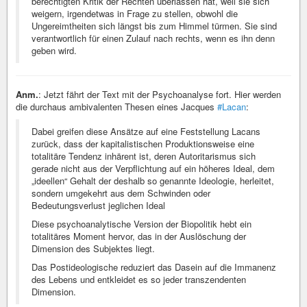
berechtigten Kritik der Rechten überlassen hat, weil sie sich
weigern, irgendetwas in Frage zu stellen, obwohl die
Ungereimtheiten sich längst bis zum Himmel türmen. Sie sind
verantwortlich für einen Zulauf nach rechts, wenn es ihn denn
geben wird.
Anm.
: Jetzt fährt der Text mit der Psychoanalyse fort. Hier werden
die durchaus ambivalenten Thesen eines Jacques
#Lacan
:
Dabei greifen diese Ansätze auf eine Feststellung Lacans
zurück, dass der kapitalistischen Produktionsweise eine
totalitäre Tendenz inhärent ist, deren Autoritarismus sich
gerade nicht aus der Verpflichtung auf ein höheres Ideal, dem
„ideellen“ Gehalt der deshalb so genannte Ideologie, herleitet,
sondern umgekehrt aus dem Schwinden oder
Bedeutungsverlust jeglichen Ideal
Diese psychoanalytische Version der Biopolitik hebt ein
totalitäres Moment hervor, das in der Auslöschung der
Dimension des Subjektes liegt.
Das Postideologische reduziert das Dasein auf die Immanenz
des Lebens und entkleidet es so jeder transzendenten
Dimension.