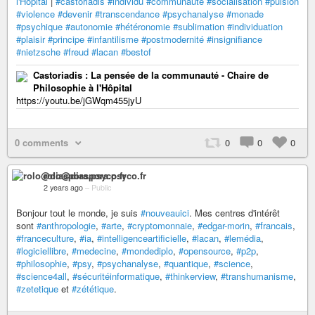
l'Hôpital
|
#castoriadis
#individu
#communauté
#socialisation
#pulsion
#violence
#devenir
#transcendance
#psychanalyse
#monade
#psychique
#autonomie
#hétéronomie
#sublimation
#individuation
#plaisir
#principe
#infantilisme
#postmodernité
#insignifiance
#nietzsche
#freud
#lacan
#bestof
Castoriadis : La pensée de la communauté - Chaire de
Philosophie à l'Hôpital
https://youtu.be/jGWqm455jyU
0 comments
0
0
0
rolo@diaspora.psyco.fr
2 years ago
–
Public
Bonjour tout le monde, je suis
#nouveauici
. Mes centres d'intérêt
sont
#anthropologie
,
#arte
,
#cryptomonnaie
,
#edgar-morin
,
#francais
,
#franceculture
,
#ia
,
#intelligenceartificielle
,
#lacan
,
#lemédia
,
#logiciellibre
,
#medecine
,
#mondediplo
,
#opensource
,
#p2p
,
#philosophie
,
#psy
,
#psychanalyse
,
#quantique
,
#science
,
#science4all
,
#sécuritéinformatique
,
#thinkerview
,
#transhumanisme
,
#zetetique
et
#zététique
.