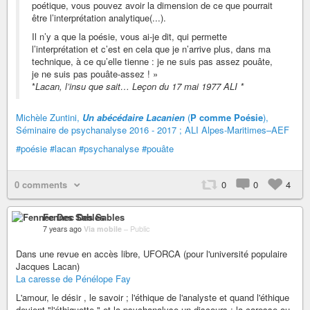
poétique, vous pouvez avoir la dimension de ce que pourrait
être l’interprétation analytique(...).
Il n’y a que la poésie, vous ai-je dit, qui permette
l’interprétation et c’est en cela que je n’arrive plus, dans ma
technique, à ce qu’elle tienne : je ne suis pas assez pouâte,
je ne suis pas pouâte-assez ! »
*
Lacan, l’insu que sait… Leçon du 17 mai 1977 ALI *
Michèle Zuntini,
Un abécédaire Lacanien
(
P comme Poésie
),
Séminaire de psychanalyse 2016 - 2017 ; ALI Alpes-Maritimes–AEF
#poésie
#lacan
#psychanalyse
#pouâte
0 comments
0
0
4
Fennec Des Sables
7 years ago
Via mobile
–
Public
Dans une revue en accès libre, UFORCA (pour l'université populaire
Jacques Lacan)
La caresse de Pénélope Fay
L'amour, le désir , le savoir ; l'éthique de l'analyste et quand l'éthique
devient "l'éthiquette " et la psychanalyse un discours ; la caresse ou