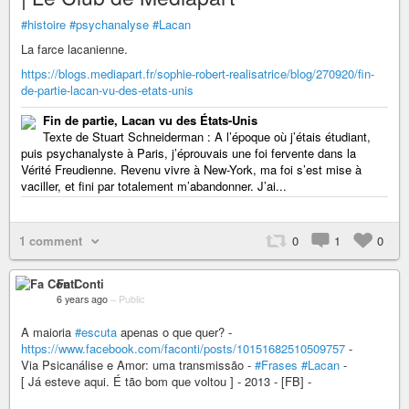
#histoire
#psychanalyse
#Lacan
La farce lacanienne.
https://blogs.mediapart.fr/sophie-robert-realisatrice/blog/270920/fin-
de-partie-lacan-vu-des-etats-unis
Fin de partie, Lacan vu des États-Unis
Texte de Stuart Schneiderman : A l’époque où j’étais étudiant,
puis psychanalyste à Paris, j’éprouvais une foi fervente dans la
Vérité Freudienne. Revenu vivre à New-York, ma foi s’est mise à
vaciller, et fini par totalement m’abandonner. J’ai...
1 comment
0
1
0
Fa Conti
6 years ago
–
Public
A maioria
#escuta
apenas o que quer? -
https://www.facebook.com/faconti/posts/10151682510509757
-
Via Psicanálise e Amor: uma transmissão -
#Frases
#Lacan
-
[ Já esteve aqui. É tão bom que voltou ] - 2013 - [FB] -