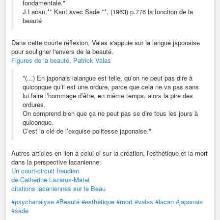
fondamentale."
J.Lacan,** Kant avec Sade **, (1963) p.776 la fonction de la
beauté
Dans cette courte réflexion, Valas s'appuie sur la langue japonaise
pour souligner l'envers de la beauté.
Figures de la beauté, Patrick Valas
"(...) En japonais lalangue est telle, qu’on ne peut pas dire à
quiconque qu’il est une ordure, parce que cela ne va pas sans
lui faire l’hommage d’être, en même temps, alors la pire des
ordures.
On comprend bien que ça ne peut pas se dire tous les jours à
quiconque.
C’est la clé de l’exquise politesse japonaise."
Autres articles en lien à celui-ci sur la création, l'esthétique et la mort
dans la perspective lacanienne:
Un court-circuit freudien
de Catherine Lazarus-Matet
citations lacaniennes sur le Beau
#psychanalyse
#Beauté
#esthétique
#mort
#valas
#lacan
#japonais
#sade