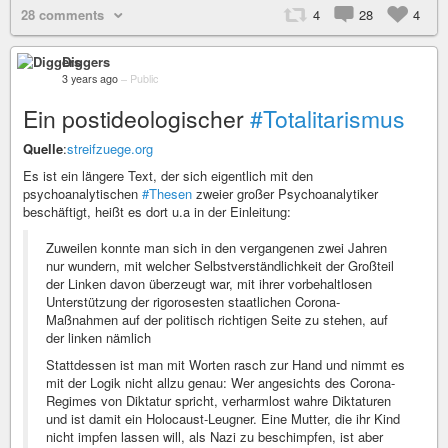
28 comments
4
28
4
Diggers
3 years ago
–
Public
Ein postideologischer
#Totalitarismus
Quelle
:
streifzuege.org
Es ist ein längere Text, der sich eigentlich mit den
psychoanalytischen
#Thesen
zweier großer Psychoanalytiker
beschäftigt, heißt es dort u.a in der Einleitung:
Zuweilen konnte man sich in den vergangenen zwei Jahren
nur wundern, mit welcher Selbstverständlichkeit der Großteil
der Linken davon überzeugt war, mit ihrer vorbehaltlosen
Unterstützung der rigorosesten staatlichen Corona-
Maßnahmen auf der politisch richtigen Seite zu stehen, auf
der linken nämlich
Stattdessen ist man mit Worten rasch zur Hand und nimmt es
mit der Logik nicht allzu genau: Wer angesichts des Corona-
Regimes von Diktatur spricht, verharmlost wahre Diktaturen
und ist damit ein Holocaust-Leugner. Eine Mutter, die ihr Kind
nicht impfen lassen will, als Nazi zu beschimpfen, ist aber