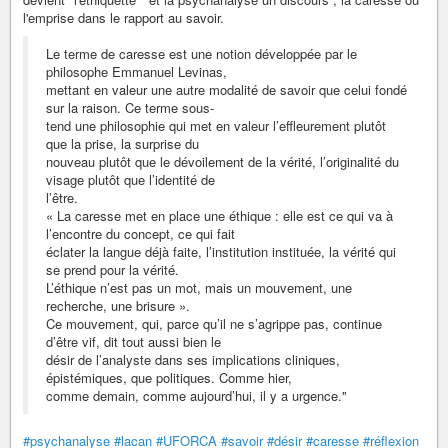
l'emprise dans le rapport au savoir.
Le terme de caresse est une notion développée par le
philosophe Emmanuel Levinas,
mettant en valeur une autre modalité de savoir que celui fondé
sur la raison. Ce terme sous-
tend une philosophie qui met en valeur l’effleurement plutôt
que la prise, la surprise du
nouveau plutôt que le dévoilement de la vérité, l’originalité du
visage plutôt que l’identité de
l’être.
« La caresse met en place une éthique : elle est ce qui va à
l’encontre du concept, ce qui fait
éclater la langue déjà faite, l’institution instituée, la vérité qui
se prend pour la vérité.
L’éthique n’est pas un mot, mais un mouvement, une
recherche, une brisure ».
Ce mouvement, qui, parce qu’il ne s’agrippe pas, continue
d’être vif, dit tout aussi bien le
désir de l’analyste dans ses implications cliniques,
épistémiques, que politiques. Comme hier,
comme demain, comme aujourd’hui, il y a urgence."
#psychanalyse
#lacan
#UFORCA
#savoir
#désir
#caresse
#réflexion