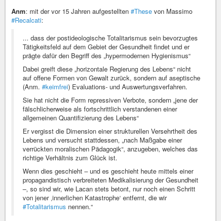
Anm
: mit der vor 15 Jahren aufgestellten
#These
von Massimo
#Recalcati
:
... dass der postideologische Totalitarismus sein bevorzugtes
Tätigkeitsfeld auf dem Gebiet der Gesundheit findet und er
prägte dafür den Begriff des „hypermodernen Hygienismus“
Dabei greift diese „horizontale Regierung des Lebens“ nicht
auf offene Formen von Gewalt zurück, sondern auf aseptische
(Anm.
#keimfrei
) Evaluations- und Auswertungsverfahren.
Sie hat nicht die Form repressiven Verbote, sondern „jene der
fälschlicherweise als fortschrittlich verstandenen einer
allgemeinen Quantifizierung des Lebens“
Er vergisst die Dimension einer strukturellen Versehrtheit des
Lebens und versucht stattdessen, „nach Maßgabe einer
verrückten moralischen Pädagogik“, anzugeben, welches das
richtige Verhältnis zum Glück ist.
Wenn dies geschieht – und es geschieht heute mittels einer
propagandistisch verbreiteten Medikalisierung der Gesundheit
–, so sind wir, wie Lacan stets betont, nur noch einen Schritt
von jener ‚innerlichen Katastrophe‘ entfernt, die wir
#Totalitarismus
nennen.“