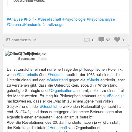
bezeichnen würde.
#Analyse
#Politik
#Gesellschaft
#Psychologie
#Psychoanalyse
#Corona
#Pandemie
#streifzuege
57 comments
0
57
3
Olladij Tudajev
5 years ago
–
Public
Es ist zunächst einmal nur eine Frage der philosophischen Polemik,
wenn
#Castoriadis
über
#Foucault
spottet, der 1968 auf einmal die
Unterdrückten und den
#Widerstand
gegen die
#Macht
entdeckt, aber
zu verstehen gibt, dass die Unterdrückten, sobald ihr Widerstand
gefestigte Strategie und
#Organisation
annimmt, selbst zu einem Teil
der Macht werden. Es mag für Philosophen amüsant sein,
#Foucault
nachzuweisen, dass er die „Macht“ zu einem „geheimnisvollen
Subjekt“ und in der
#Geschichte
wirkenden Rationalität gemacht hat,
ebd. S. 274 f., und dass er entgegen aller seiner Beteuerungen also
eigentlich einen erneuerten Hegelianismus betreibt.
Aber die Revolutionen des 20. Jahrhunderts haben ja wirklich statt
der Befreiung die totale
#Herrschaft
von Organisationen