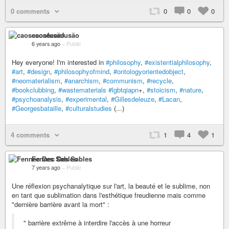
0 comments
0
0
0
caoseconfusão
6 years ago
–
Public
Hey everyone! I'm interested in
#philosophy
,
#existentialphilosophy
,
#art
,
#design
,
#philosophyofmind
,
#ontologyorientedobject
,
#neomaterialism
,
#anarchism
,
#communism
,
#recycle
,
#bookclubbing
,
#wastematerials
#lgbtqiapn
+,
#stoicism
,
#nature
,
#psychoanalysis
,
#experimental
,
#Gillesdeleuze
,
#Lacan
,
#Georgesbataille
,
#culturalstudies
(...)
4 comments
1
4
1
Fennec Des Sables
7 years ago
–
Public
Une réflexion psychanalytique sur l'art, la beauté et le sublime, non
en tant que sublimation dans l'esthétique freudienne mais comme
"dernière barrière avant la mort" :
" barrière extrême à interdire l'accès à une horreur