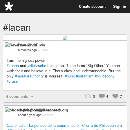
Create account
Sign in
#lacan
Reverend Elvis
8 months ago
–
Public
I am the highest power
#Lacan
and
#Nietzsche
told us so. There is no “Big Other.” You can
wish for it and believe in it. That's okay and understandable. But the
only
#moral
#authority
is yourself.
#punk
#satanism
#philosophy
#crass
4 comments
0
4
7
ohdeifepha@diaspora-fr.org
about a year ago
–
Public
Castoriadis : La pensée de la communauté - Chaire de Philosophie à