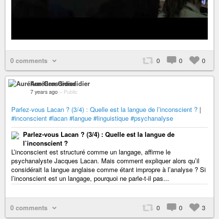
0 comments
0
0
0
Aurélien Grosdidier
7 years ago
–
Public
Parlez-vous Lacan ? (3/4) : Quelle est la langue de l’inconscient ?
|
#inconscient
#lacan
#langue
#linguistique
#psychanalyse
Parlez-vous Lacan ? (3/4) : Quelle est la langue de
l’inconscient ?
L’inconscient est structuré comme un langage, affirme le
psychanalyste Jacques Lacan. Mais comment expliquer alors qu’il
considérait la langue anglaise comme étant impropre à l’analyse ? Si
l’inconscient est un langage, pourquoi ne parle-t-il pas...
0 comments
0
0
3