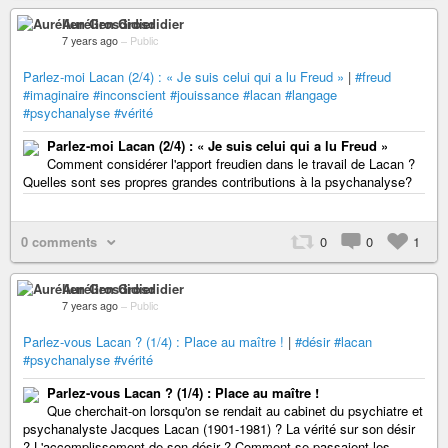
Aurélien Grosdidier
7 years ago
–
Public
Parlez-moi Lacan (2/4) : « Je suis celui qui a lu Freud »
|
#freud
#imaginaire
#inconscient
#jouissance
#lacan
#langage
#psychanalyse
#vérité
Parlez-moi Lacan (2/4) : « Je suis celui qui a lu Freud »
Comment considérer l'apport freudien dans le travail de Lacan ?
Quelles sont ses propres grandes contributions à la psychanalyse?
0 comments
0
0
1
Aurélien Grosdidier
7 years ago
–
Public
Parlez-vous Lacan ? (1/4) : Place au maître !
|
#désir
#lacan
#psychanalyse
#vérité
Parlez-vous Lacan ? (1/4) : Place au maître !
Que cherchait-on lorsqu'on se rendait au cabinet du psychiatre et
psychanalyste Jacques Lacan (1901-1981) ? La vérité sur son désir
? L'accomplissement de son désir ? Comment se passaient les