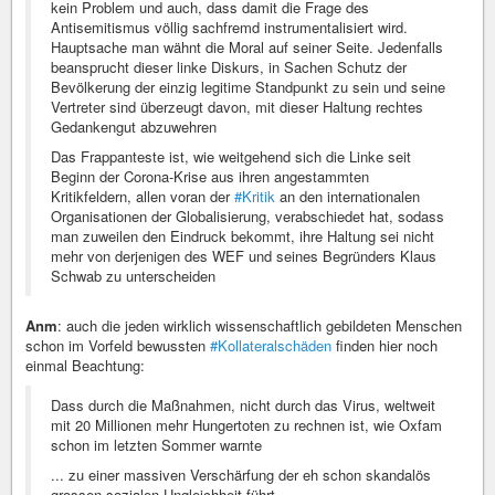
kein Problem und auch, dass damit die Frage des
Antisemitismus völlig sachfremd instrumentalisiert wird.
Hauptsache man wähnt die Moral auf seiner Seite. Jedenfalls
beansprucht dieser linke Diskurs, in Sachen Schutz der
Bevölkerung der einzig legitime Standpunkt zu sein und seine
Vertreter sind überzeugt davon, mit dieser Haltung rechtes
Gedankengut abzuwehren
Das Frappanteste ist, wie weitgehend sich die Linke seit
Beginn der Corona-Krise aus ihren angestammten
Kritikfeldern, allen voran der
#Kritik
an den internationalen
Organisationen der Globalisierung, verabschiedet hat, sodass
man zuweilen den Eindruck bekommt, ihre Haltung sei nicht
mehr von derjenigen des WEF und seines Begründers Klaus
Schwab zu unterscheiden
Anm
: auch die jeden wirklich wissenschaftlich gebildeten Menschen
schon im Vorfeld bewussten
#Kollateralschäden
finden hier noch
einmal Beachtung:
Dass durch die Maßnahmen, nicht durch das Virus, weltweit
mit 20 Millionen mehr Hungertoten zu rechnen ist, wie Oxfam
schon im letzten Sommer warnte
... zu einer massiven Verschärfung der eh schon skandalös
grossen sozialen Ungleichheit führt....