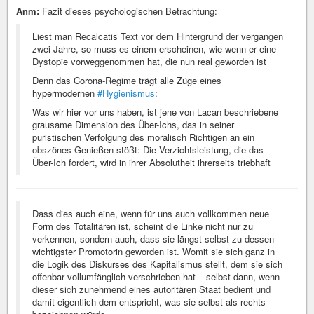
Anm:
Fazit dieses psychologischen Betrachtung:
Liest man Recalcatis Text vor dem Hintergrund der vergangen
zwei Jahre, so muss es einem erscheinen, wie wenn er eine
Dystopie vorweggenommen hat, die nun real geworden ist
Denn das Corona-Regime trägt alle Züge eines
hypermodernen
#Hygienismus
:
Was wir hier vor uns haben, ist jene von Lacan beschriebene
grausame Dimension des Über-Ichs, das in seiner
puristischen Verfolgung des moralisch Richtigen an ein
obszönes Genießen stößt: Die Verzichtsleistung, die das
Über-Ich fordert, wird in ihrer Absolutheit ihrerseits triebhaft
Dass dies auch eine, wenn für uns auch vollkommen neue
Form des Totalitären ist, scheint die Linke nicht nur zu
verkennen, sondern auch, dass sie längst selbst zu dessen
wichtigster Promotorin geworden ist. Womit sie sich ganz in
die Logik des Diskurses des Kapitalismus stellt, dem sie sich
offenbar vollumfänglich verschrieben hat – selbst dann, wenn
dieser sich zunehmend eines autoritären Staat bedient und
damit eigentlich dem entspricht, was sie selbst als rechts