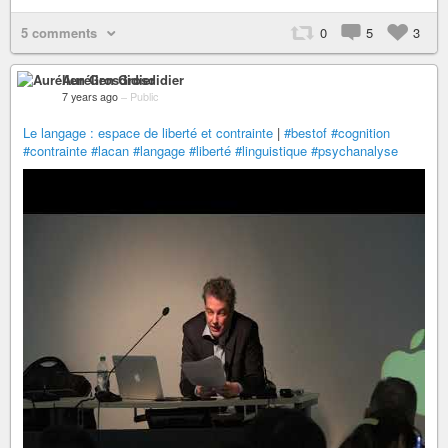
5 comments
0
5
3
Aurélien Grosdidier
7 years ago
–
Public
Le langage : espace de liberté et contrainte
|
#bestof
#cognition
#contrainte
#lacan
#langage
#liberté
#linguistique
#psychanalyse