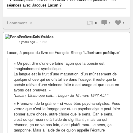
séances avec Jacques Lacan ?
1 comment
0
1
1
Fennec Des Sables
7 years ago
–
Public
Lacan, à propos du livre de François Sheng "
L'écriture poétique
" :
« On peut dire d’une certaine façon que la poésie est
imaginairement symbolique.
La langue est le fruit d’une maturation, d’un mûrissement de
quelque chose qui se cristallise dans l’usage, il reste que la
poésie relève d’une violence faite à cet usage et que nous en
avons des preuves. »
*
Lacan, L’insu que sait..., Leçon du 15 mars 1977 ALI *
« Prenez-en de la graine – si vous êtes psychanalystes. Vous
verrez que c’est le forçage par où un psychanalyste peut faire
sonner autre chose, autre chose que le sens. Car le sens,
c’est ce qui résonne à l’aide du signifiant ; mais ce qui
résonne, ça ne va pas loin, c’est plutôt mou. Le sens, ça
tamponne. Mais à l’aide de ce qu’on appelle l’écriture