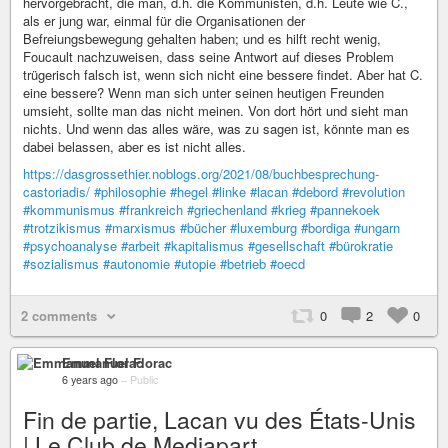
hervorgebracht, die man, d.h. die Kommunisten, d.h. Leute wie C.,
als er jung war, einmal für die Organisationen der
Befreiungsbewegung gehalten haben; und es hilft recht wenig,
Foucault nachzuweisen, dass seine Antwort auf dieses Problem
trügerisch falsch ist, wenn sich nicht eine bessere findet. Aber hat C.
eine bessere? Wenn man sich unter seinen heutigen Freunden
umsieht, sollte man das nicht meinen. Von dort hört und sieht man
nichts. Und wenn das alles wäre, was zu sagen ist, könnte man es
dabei belassen, aber es ist nicht alles.
https://dasgrossethier.noblogs.org/2021/08/buchbesprechung-
castoriadis/
#philosophie
#hegel
#linke
#lacan
#debord
#revolution
#kommunismus
#frankreich
#griechenland
#krieg
#pannekoek
#trotzikismus
#marxismus
#bücher
#luxemburg
#bordiga
#ungarn
#psychoanalyse
#arbeit
#kapitalismus
#gesellschaft
#bürokratie
#sozialismus
#autonomie
#utopie
#betrieb
#oecd
2 comments
0
2
0
Emmanuel Florac
6 years ago
–
Public
Fin de partie, Lacan vu des États-Unis
| Le Club de Mediapart