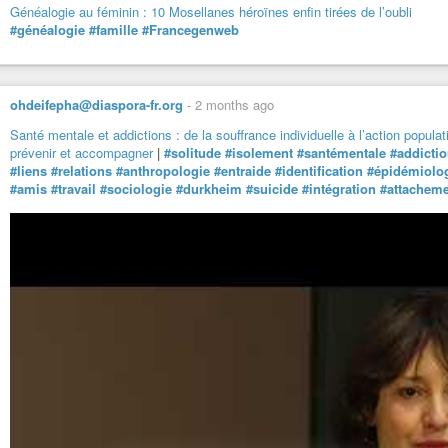
Généalogie au féminin : 10 Mosellanes héroïnes enfin tirées de l’oubli
#généalogie
#famille
#Francegenweb
ohdeifepha@diaspora-fr.org
-
2 months ago
Santé mentale et addictions : de la souffrance individuelle à l’action populat
prévenir et accompagner
|
#solitude
#isolement
#santémentale
#addicti
#liens
#relations
#anthropologie
#entraide
#identification
#épidémiolo
#amis
#travail
#sociologie
#durkheim
#suicide
#intégration
#attachem