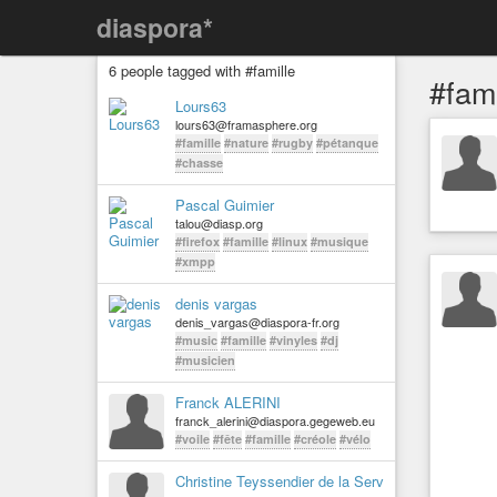
diaspora*
6 people tagged with #famille
#fami
Lours63
lours63@framasphere.org
#famille
#nature
#rugby
#pétanque
#chasse
Pascal Guimier
talou@diasp.org
#firefox
#famille
#linux
#musique
#xmpp
denis vargas
denis_vargas@diaspora-fr.org
#music
#famille
#vinyles
#dj
#musicien
Franck ALERINI
franck_alerini@diaspora.gegeweb.eu
#voile
#fête
#famille
#créole
#vélo
Christine Teyssendier de la Serv