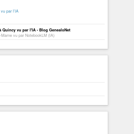
vu par l’IA
 Quincy vu par l'IA - Blog GenealoNet
et-Marne vu par NotebookLM (IA)