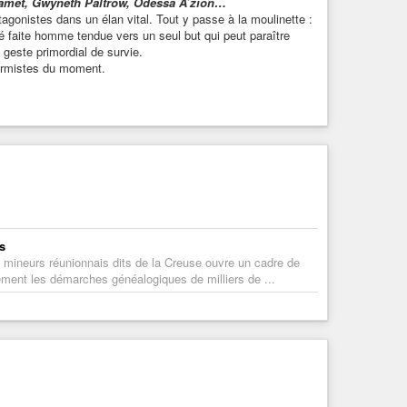
amet, Gwyneth Paltrow, Odessa A’zion…
rotagonistes dans un élan vital. Tout y passe à la moulinette :
lonté faite homme tendue vers un seul but qui peut paraître
geste primordial de survie.
ormistes du moment.
es
s mineurs réunionnais dits de la Creuse ouvre un cadre de
ement les démarches généalogiques de milliers de ...