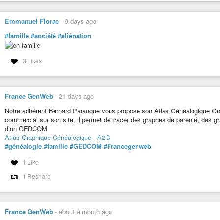
Emmanuel Florac
-
9 days ago
#famille
#société
#aliénation
3 Likes
France GenWeb
-
21 days ago
Notre adhérent Bernard Paranque vous propose son Atlas Généalogique Gr
commercial sur son site, il permet de tracer des graphes de parenté, des 
d’un GEDCOM
Atlas Graphique Généalogique - A2G
#généalogie
#famille
#GEDCOM
#Francegenweb
1 Like
1 Reshare
France GenWeb
-
about a month ago