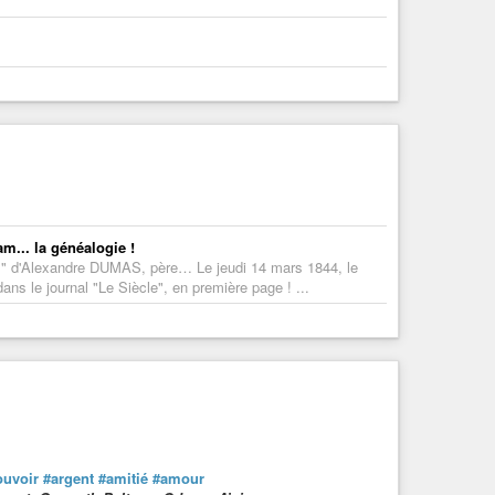
m... la généalogie !
ires" d'Alexandre DUMAS, père… Le jeudi 14 mars 1844, le
s le journal "Le Siècle", en première page ! ...
ouvoir
#argent
#amitié
#amour