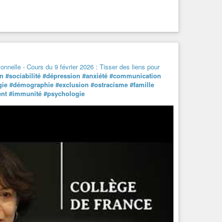
ionnelle - Cours du 9 février 2026 : Tisser des liens pour
on
#sociabilité
#dépression
#anxiété
#communication
gie
#démographie
#exclusion
#ostracisme
#famille
ent
#immunité
#psychologie