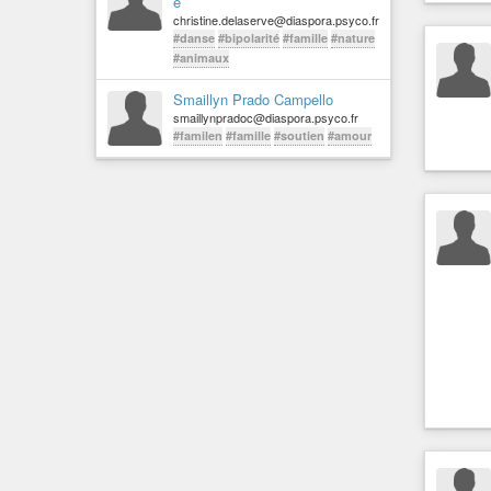
e
christine.delaserve@diaspora.psyco.fr
#danse
#bipolarité
#famille
#nature
#animaux
Smaillyn Prado Campello
smaillynpradoc@diaspora.psyco.fr
#familen
#famille
#soutien
#amour