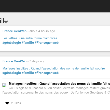
lle
France GenWeb
-
about 4 hours ago
Les lettres, une autre forme d’archives
#généalogie
#famille
#Francegenweb
France GenWeb
-
3 days ago
Mariages insolites : Quand l’association des noms de famille fait sourire
#généalogie
#famille
#Francegenweb
Mariages insolites : Quand l'association des noms de famille fait s
Qu’il s’agisse du hasard ou du destin, certains mariages restent gravés
l’association surprenante des noms des époux. De l’union de Septépée & Che
2 Likes