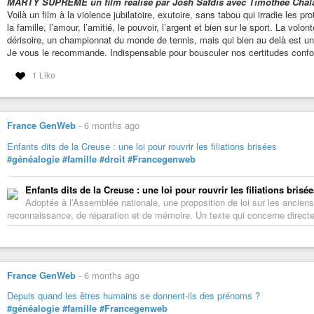
MARTY SUPRÊME un film réalisé par Josh Safdis avec Timothée Chal
Voilà un film à la violence jubilatoire, exutoire, sans tabou qui irradie les p
la famille, l’amour, l’amitié, le pouvoir, l’argent et bien sur le sport. La vo
dérisoire, un championnat du monde de tennis, mais qui bien au delà est un 
Je vous le recommande. Indispensable pour bousculer nos certitudes conf
1 Like
France GenWeb
-
6 months ago
Enfants dits de la Creuse : une loi pour rouvrir les filiations brisées
#généalogie
#famille
#droit
#Francegenweb
Enfants dits de la Creuse : une loi pour rouvrir les filiations brisé
Adoptée à l’Assemblée nationale, une proposition de loi sur les ancien
reconnaissance, de réparation et de mémoire. Un texte qui concerne direct
France GenWeb
-
6 months ago
Depuis quand les êtres humains se donnent-ils des prénoms ?
#généalogie
#famille
#Francegenweb