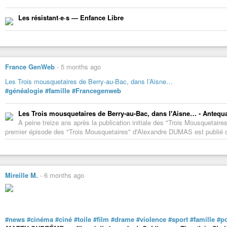
Les résistant·e·s — Enfance Libre
France GenWeb
-
5 months ago
Les Trois mousquetaires de Berry-au-Bac, dans l’Aisne…
#généalogie
#famille
#Francegenweb
Les Trois mousquetaires de Berry-au-Bac, dans l'Aisne… - Antequa
A peine treize ans après la publication initiale des "Trois Mousqueta
premier épisode des "Trois Mousquetaires" d'Alexandre DUMAS est publié dan
Mireille M.
-
6 months ago
#news
#cinéma
#ciné
#toile
#film
#drame
#violence
#sport
#famille
#p