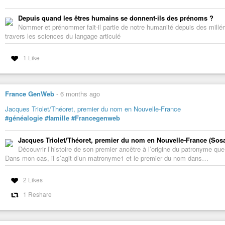
Depuis quand les êtres humains se donnent-ils des prénoms ?
Nommer et prénommer fait-il partie de notre humanité depuis des millé
travers les sciences du langage articulé
1 Like
France GenWeb
-
6 months ago
Jacques Triolet/Théoret, premier du nom en Nouvelle-France
#généalogie
#famille
#Francegenweb
Jacques Triolet/Théoret, premier du nom en Nouvelle-France (Sosa
Découvrir l’histoire de son premier ancêtre à l’origine du patronyme que
Dans mon cas, il s’agit d’un matronyme1 et le premier du nom dans…
2 Likes
1 Reshare