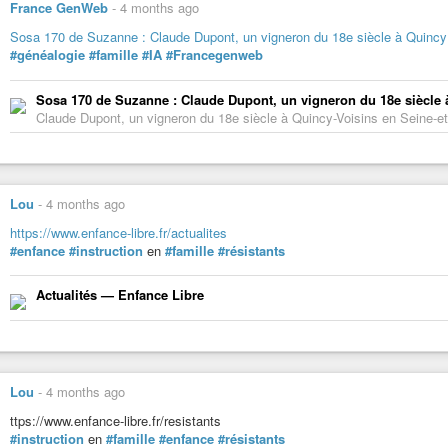
France GenWeb
-
4 months ago
Sosa 170 de Suzanne : Claude Dupont, un vigneron du 18e siècle à Quincy 
#généalogie
#famille
#IA
#Francegenweb
Sosa 170 de Suzanne : Claude Dupont, un vigneron du 18e siècle à
Claude Dupont, un vigneron du 18e siècle à Quincy-Voisins en Seine-
Lou
-
4 months ago
https://www.enfance-libre.fr/actualites
#enfance
#instruction
en
#famille
#résistants
Actualités — Enfance Libre
Lou
-
4 months ago
ttps://www.enfance-libre.fr/resistants
#instruction
en
#famille
#enfance
#résistants