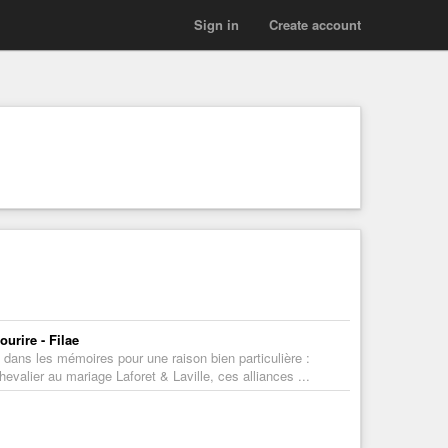
Sign in
Create account
ourire - Filae
 dans les mémoires pour une raison bien particulière :
valier au mariage Laforet & Laville, ces alliances ...