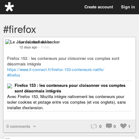
Create account
Sign in
#firefox
Le Journal du hacker
12 days ago
–
Public
Firefox 153 : les conteneurs pour cloisonner vos comptes sont
désormais intégrés
https://www.it-connect.fr/firefox-153-conteneurs-natifs/
#firefox
Firefox 153 : les conteneurs pour cloisonner vos comptes
sont désormais intégrés
Avec Firefox 153, Mozilla intègre nativement les conteneurs pour
isoler cookies et pistage entre vos comptes (et vos onglets), sans
installer d'extension.
0 comments
0
0
1