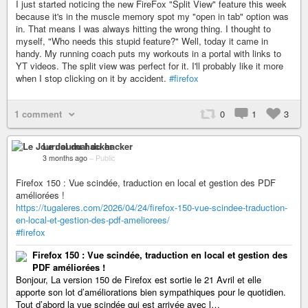
I just started noticing the new FireFox "Split View" feature this week
because it's in the muscle memory spot my "open in tab" option was
in. That means I was always hitting the wrong thing. I thought to
myself, "Who needs this stupid feature?" Well, today it came in
handy. My running coach puts my workouts in a portal with links to
YT videos. The split view was perfect for it. I'll probably like it more
when I stop clicking on it by accident.
#firefox
1 comment
0
1
3
Le Journal du hacker
3 months ago
–
Public
Firefox 150 : Vue scindée, traduction en local et gestion des PDF
améliorées !
https://tugaleres.com/2026/04/24/firefox-150-vue-scindee-traduction-
en-local-et-gestion-des-pdf-ameliorees/
#firefox
Firefox 150 : Vue scindée, traduction en local et gestion des
PDF améliorées !
Bonjour, La version 150 de Firefox est sortie le 21 Avril et elle
apporte son lot d’améliorations bien sympathiques pour le quotidien.
Tout d’abord la vue scindée qui est arrivée avec l…