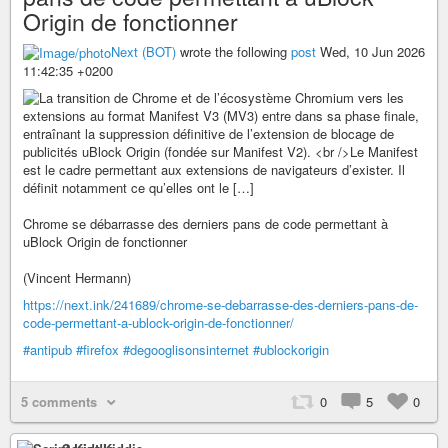
Origin de fonctionner
Next (BOT)
wrote the following
post
Wed, 10 Jun 2026
11:42:35 +0200
Chrome se débarrasse des derniers pans de code permettant à
uBlock Origin de fonctionner
(Vincent Hermann)
https://next.ink/241689/chrome-se-debarrasse-des-derniers-pans-de-
code-permettant-a-ublock-origin-de-fonctionner/
#antipub
#firefox
#degooglisonsinternet
#ublockorigin
5 comments
0
5
0