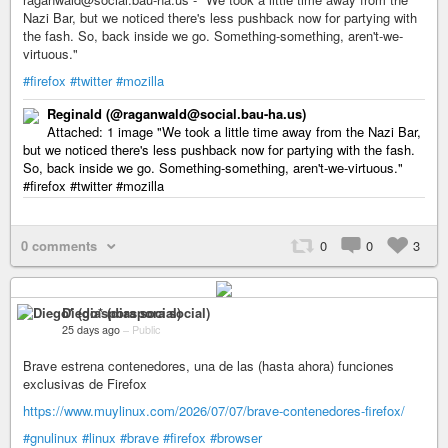
Nazi Bar, but we noticed there's less pushback now for partying with
the fash. So, back inside we go. Something-something, aren't-we-
virtuous."
#firefox
#twitter
#mozilla
Reginald (@raganwald@social.bau-ha.us)
Attached: 1 image "We took a little time away from the Nazi Bar,
but we noticed there's less pushback now for partying with the fash.
So, back inside we go. Something-something, aren't-we-virtuous."
#firefox #twitter #mozilla
0 comments
0
0
3
Diego* (diaspora social)
25 days ago
–
Public
Brave estrena contenedores, una de las (hasta ahora) funciones
exclusivas de Firefox
https://www.muylinux.com/2026/07/07/brave-contenedores-firefox/
#gnulinux
#linux
#brave
#firefox
#browser