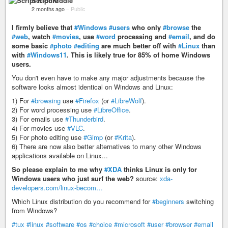
Script Kiddie
2 months ago
–
Public
I firmly believe that
#Windows
#users
who only
#browse
the
#web
, watch
#movies
, use
#word
processing and
#email
, and do
some basic
#photo
#editing
are much better off with
#Linux
than
with
#Windows11
. This is likely true for 85% of home Windows
users.
You don't even have to make any major adjustments because the
software looks almost identical on Windows and Linux:
1) For
#browsing
use
#Firefox
(or
#LibreWolf
).
2) For word processing use
#LibreOffice
.
3) For emails use
#Thunderbird
.
4) For movies use
#VLC
.
5) For photo editing use
#Gimp
(or
#Krita
).
6) There are now also better alternatives to many other Windows
applications available on Linux...
So please explain to me why
#XDA
thinks Linux is only for
Windows users who just surf the web?
source:
xda-
developers.com/linux-becom…
Which Linux distribution do you recommend for
#beginners
switching
from Windows?
#tux
#linux
#software
#os
#choice
#microsoft
#user
#browser
#email