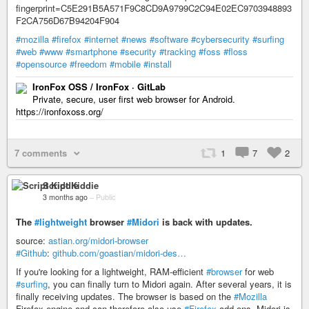
fingerprint=C5E291B5A571F9C8CD9A9799C2C94E02EC9703948893
F2CA756D67B94204F904
#mozilla
#firefox
#internet
#news
#software
#cybersecurity
#surfing
#web
#www
#smartphone
#security
#tracking
#foss
#floss
#opensource
#freedom
#mobile
#install
IronFox OSS / IronFox · GitLab
Private, secure, user first web browser for Android.
https://ironfoxoss.org/
7 comments
1
7
2
Script Kiddie
3 months ago
–
Public
The
#lightweight
browser
#Midori
is back with updates.
source:
astian.org/midori-browser
#Github
:
github.com/goastian/midori-des…
If you're looking for a lightweight, RAM-efficient
#browser
for web
#surfing
, you can finally turn to Midori again. After several years, it is
finally receiving updates. The browser is based on the
#Mozilla
Firefox engine and can therefore also use
#Firefox
add-ons. Midori is