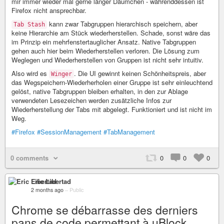
mir immer wieder mal gerne länger Däumchen - währenddessen ist
Firefox nicht ansprechbar.
kann zwar Tabgruppen hierarchisch speichern, aber
Tab Stash
keine Hierarchie am Stück wiederherstellen. Schade, sonst wäre das
im Prinzip ein mehrfenstertauglicher Ansatz. Native Tabgruppen
gehen auch hier beim Wiederherstellen verloren. Die Lösung zum
Weglegen und Wiederherstellen von Gruppen ist nicht sehr intuitiv.
Also wird es
. Die UI gewinnt keinen Schönheitspreis, aber
Winger
das Wegspeichern-Wiederherholen einer Gruppe ist sehr einleuchtend
gelöst, native Tabgruppen bleiben erhalten, in den zur Ablage
verwendeten Lesezeichen werden zusätzliche Infos zur
Wiederherstellung der Tabs mit abgelegt. Funktioniert und ist nicht im
Weg.
#Firefox
#SessionManagement
#TabManagement
0 comments
0
0
0
Eric Libertad
2 months ago
–
Public
Chrome se débarrasse des derniers
pans de code permettant à uBlock