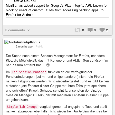
- OMG! Ubuntu
Mozilla has added support for Google's Play Integrity API, known for
blocking users of custom ROMs from accessing banking apps, to
Firefox for Android.
0 comments
0
0
2
Andreas Kilgus
2 months ago
–
Public
Die Suche nach einem Session-Management für Firefox, nachdem
KDE die Möglichkeit, das mit Konqueror und Aktivitäten zu lösen, im
6er Plasma entfernt hat … 🙄
Im
funktioniert die Verfolgung der
Tab Session Manager
Fensteränderungen (bei mir und einigen anderen) nicht, die Firefox-
nativen Tabgruppen werden nicht wiederhergestellt und es gibt keinen
einfachen „die Fenster dieser Gruppe mit ihren Tabs jetzt speichern
und schließen"-Knopf. Schade, scheint ja ansonsten der einzige
Session Manager zu sein, der mit mehreren Fenstern in einer Gruppe
umgehen kann.
vergisst gerne mal angepinnte Tabs und stellt
Simple Tab Groups
native Tabgruppen ebenfalls nicht wieder her. Außerdem dreht es bei