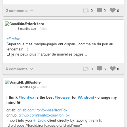
2 comments
0
2
0
Canårđø-2.žerø
3 months ago
–
Public
#Firefox
Super tous mes marque-pages ont disparu, comme ça du jour au
lendemain :((
Et je ne peux plus marquer de nouvelles pages ..
6 comments
0
6
0
Script Kiddie
3 months ago
–
Public
I think
#IronFox
is the best
#browser
for
#Android
- change my
mind 😀
gitlab:
gitlab.com/ironfox-oss/IronFox
github:
github.com/ironfox-oss/IronFox
Import into your
#FDroid
client directly by tapping this link:
fdroidrepos://fdroid.ironfoxoss.org/fdroid/repo?