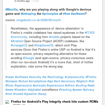
2 months ago
–
Public
#Mozilla
, why are you playing along with Google's devious
game and
#betraying
the
#principles
of
#free
#software
?
source:
omgubuntu.co.uk/2026/06/mozill…
Nonetheless, the appearance of ‘device attestation’ in
Firefox’s mobile codebase has raised eyebrows in the
#FOSS
#community
, including from
#mobile
projects based on the
#Android
Open Source Project (AOSP) codebase, like
#LineageOS
and
#GrapheneOS
, which omit Play
services.Given that Firefox’s entire USP on Android is that it’s
an open-source, privacy-respecting alternative for those
avoiding
#Google
(and open-source, privacy-conscious users
often run non-stock Android) it’s a move that, short of further
explanation, rubs some the wrong way.
#news
#software
#security
#ai
#technology
#cybersecurity
#Firefox
#browser
#future
#smartphone
#api
#evil
#economy
#bigtech
#fail
#floss
#opensource
#principle
#opensource
#ethics
#surfing
#web
#www
#freedom
#alphabet
surveillance
#tracking
#power
#privacy
#root
#rooted
#question
#aosp
Firefox for Android's Play Integrity check hits custom ROMs