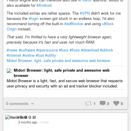
also available for
#Android
.
The included extras are rather sparse. The
#VPN
didn't work for me
because the
#login
screen got stuck in an endless loop. I'd also
recommend turning off the built-in
#adBlocker
and using
uBlock
Origin
instead.
That said, I'm thrilled to have a very lightweight browser again,
precisely because it's fast and uses not much RAM.
#news
#software
#opensource
#foss
#floss
#download
#ublock
#internet
#online
#tool
#utility
Midori Browser: light, safe private and awesome web browser
Midori Browser: light, safe private and awesome web
browser
Midori Browser is a light, fast, and secure web browser that respects
user privacy and security with an ad and tracker blocker included.
0 comments
1
0
5
Hank G ☑️
3 months ago
–
Public