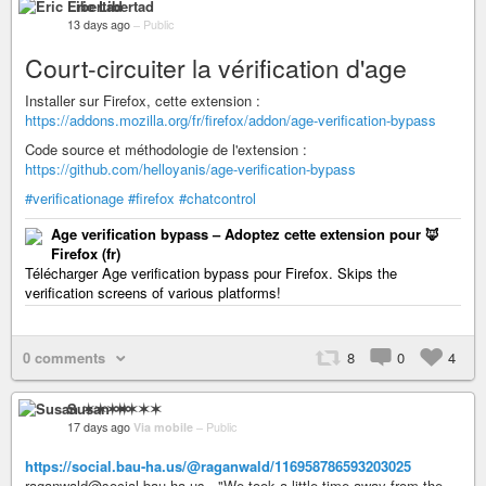
Eric Libertad
13 days ago
–
Public
Court-circuiter la vérification d'age
Installer sur Firefox, cette extension :
https://addons.mozilla.org/fr/firefox/addon/age-verification-bypass
Code source et méthodologie de l'extension :
https://github.com/helloyanis/age-verification-bypass
#verificationage
#firefox
#chatcontrol
Age verification bypass – Adoptez cette extension pour 🦊
Firefox (fr)
Télécharger Age verification bypass pour Firefox. Skips the
verification screens of various platforms!
0 comments
8
0
4
Susan ✶✶✶✶
17 days ago
Via mobile
–
Public
https://social.bau-ha.us/@raganwald/116958786593203025
raganwald@social.bau-ha.us - "We took a little time away from the