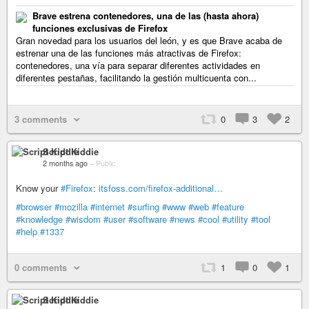
Brave estrena contenedores, una de las (hasta ahora)
funciones exclusivas de Firefox
Gran novedad para los usuarios del león, y es que Brave acaba de
estrenar una de las funciones más atractivas de Firefox:
contenedores, una vía para separar diferentes actividades en
diferentes pestañas, facilitando la gestión multicuenta con...
3 comments
0
3
2
Script Kiddie
2 months ago
–
Public
Know your
#Firefox
:
itsfoss.com/firefox-additional…
#browser
#mozilla
#internet
#surfing
#www
#web
#feature
#knowledge
#wisdom
#user
#software
#news
#cool
#utility
#tool
#help
#1337
0 comments
1
0
1
Script Kiddie