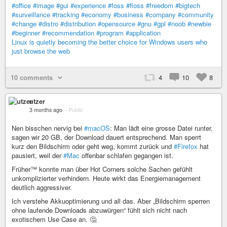
#office
#image
#gui
#experience
#foss
#floss
#freedom
#bigtech
#surveillance
#tracking
#economy
#business
#company
#community
#change
#distro
#distribution
#opensource
#gnu
#gpl
#noob
#newbie
#beginner
#recommendation
#program
#application
Linux is quietly becoming the better choice for Windows users who
just browse the web
10 comments
4
10
8
utzer
3 months ago
–
Public
Nen bisschen nervig bei
#macOS
: Man lädt eine grosse Datei runter,
sagen wir 20 GB, der Download dauert entsprechend. Man sperrt
kurz den Bildschirm oder geht weg, kommt zurück und
#Firefox
hat
pausiert, weil der
#Mac
offenbar schlafen gegangen ist.
Früher™ konnte man über Hot Corners solche Sachen gefühlt
unkomplizierter verhindern. Heute wirkt das Energiemanagement
deutlich aggressiver.
Ich verstehe Akkuoptimierung und all das. Aber „Bildschirm sperren
ohne laufende Downloads abzuwürgen“ fühlt sich nicht nach
exotischem Use Case an. 🤔