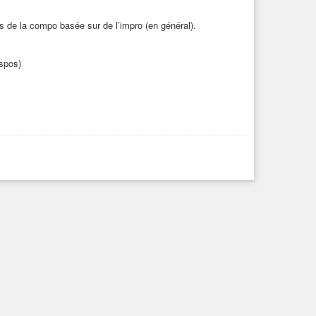
a compo basée sur de l’impro (en général).
ispos)
de l'Amérique 🎶