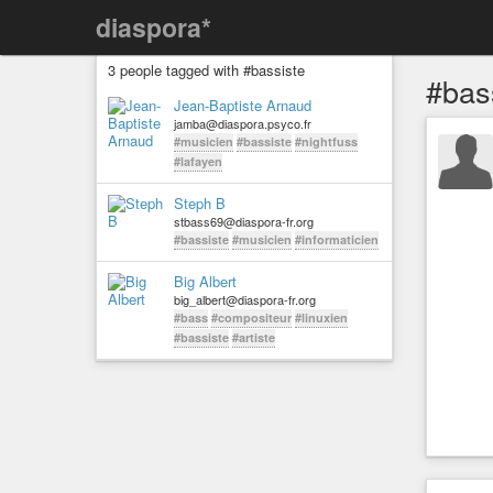
diaspora*
3 people tagged with #bassiste
#bas
Jean-Baptiste Arnaud
jamba@diaspora.psyco.fr
#musicien
#bassiste
#nightfuss
#lafayen
Steph B
stbass69@diaspora-fr.org
#bassiste
#musicien
#informaticien
Big Albert
big_albert@diaspora-fr.org
#bass
#compositeur
#linuxien
#bassiste
#artiste