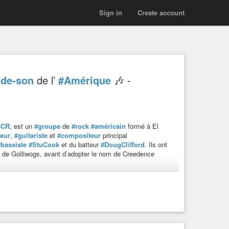
Sign in
Create account
de-son
de l’
#Amérique
🎶 -
CCR
, est un
#groupe
de
#rock
#américain
formé à El
eur
,
#guitariste
et
#compositeur
principal
#bassiste
#StuCook
et du batteur
#DougClifford
. Ils ont
s de Golliwogs, avant d’adopter le nom de Creedence
 le
#blues
rock, le
#Southern
rock, le
#country
rock et
rancisco
laissait penser, le groupe jouait souvent dans
chats, le
#Mississippi
et d’autres éléments de
nt rarement d’amour, se concentrant plutôt sur des textes
’est produit au festival de
#Woodstock
en 1969, dans le
y produire.