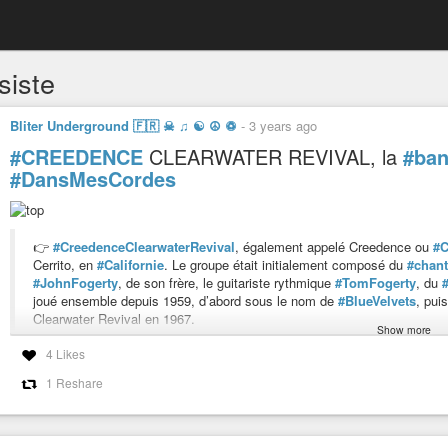
siste
Bliter Underground 🇫🇷 ☠ ♫ ☯ ☮ ♽
-
3 years ago
#CREEDENCE
CLEARWATER REVIVAL, la
#ban
#DansMesCordes
👉
#CreedenceClearwaterRevival
, également appelé Creedence ou
#
Cerrito, en
#Californie
. Le groupe était initialement composé du
#chant
#JohnFogerty
, de son frère, le guitariste rythmique
#TomFogerty
, du
joué ensemble depuis 1959, d’abord sous le nom de
#BlueVelvets
, pui
Clearwater Revival en 1967.
Show more
Le
#style
#musical
de CCR englobe le
#roots
#rock
, le
#swamp
rock,
4 Likes
la
#soul
. Contrairement à ce que ses
#origines
dans la baie de
#SanF
un style rock sudiste, avec des paroles sur les
#bayous
, les poissons-
1 Reshare
l’iconographie du sud des
#États-Unis
. Les
#chansons
du groupe parle
#politiques
et
#sociaux
, comme la
#guerre
du
#Vietnam
. Le groupe s
nord de l’État de
#NewYork
, et a été le premier grand groupe signé à s’