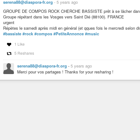
serena88@diaspora-fr.org
-
5 years ago
https://www.youtube.com/watch?v=YSKcVmIPguI
GROUPE DE COMPOS ROCK CHERCHE BASSISTE prêt à se lâcher dans de l
#musique
#music
#reportage
Groupe répétant dans les Vosges vers Saint Dié (88100). FRANCE
urgent
Répètes le samedi après midi en général (et qques fois le mercredi selon d
#bassiste
#rock
#compos
#PetiteAnnonce
#music
1 Like
5 Reshares
serena88@diaspora-fr.org
-
5 years ago
Merci pour vos partages ! Thanks for your resharing !
CREEDENCE CLEARWATER REVIVAL, la bande-son 
DansMesCordes
-
YouTube