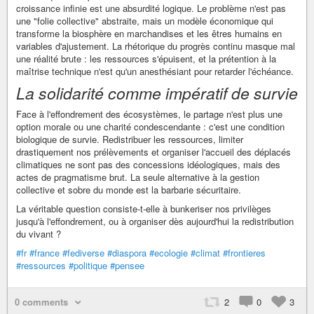
croissance infinie est une absurdité logique. Le problème n'est pas
une "folie collective" abstraite, mais un modèle économique qui
transforme la biosphère en marchandises et les êtres humains en
variables d'ajustement. La rhétorique du progrès continu masque mal
une réalité brute : les ressources s'épuisent, et la prétention à la
maîtrise technique n'est qu'un anesthésiant pour retarder l'échéance.
La solidarité comme impératif de survie
Face à l'effondrement des écosystèmes, le partage n'est plus une
option morale ou une charité condescendante : c'est une condition
biologique de survie. Redistribuer les ressources, limiter
drastiquement nos prélèvements et organiser l'accueil des déplacés
climatiques ne sont pas des concessions idéologiques, mais des
actes de pragmatisme brut. La seule alternative à la gestion
collective et sobre du monde est la barbarie sécuritaire.
La véritable question consiste-t-elle à bunkeriser nos privilèges
jusqu'à l'effondrement, ou à organiser dès aujourd'hui la redistribution
du vivant ?
#fr
#france
#fediverse
#diaspora
#ecologie
#climat
#frontieres
#ressources
#politique
#pensee
0 comments
2
0
3