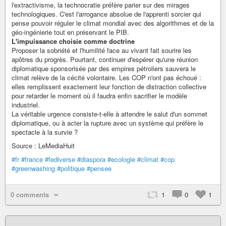
l'extractivisme, la technocratie préfère parier sur des mirages
technologiques. C'est l'arrogance absolue de l'apprenti sorcier qui
pense pouvoir réguler le climat mondial avec des algorithmes et de la
géo-ingénierie tout en préservant le PIB.
L'impuissance choisie comme doctrine
Proposer la sobriété et l'humilité face au vivant fait sourire les
apôtres du progrès. Pourtant, continuer d'espérer qu'une réunion
diplomatique sponsorisée par des empires pétroliers sauvera le
climat relève de la cécité volontaire. Les COP n'ont pas échoué :
elles remplissent exactement leur fonction de distraction collective
pour retarder le moment où il faudra enfin sacrifier le modèle
industriel.
La véritable urgence consiste-t-elle à attendre le salut d'un sommet
diplomatique, ou à acter la rupture avec un système qui préfère le
spectacle à la survie ?
Source : LeMediaHuit
#fr
#france
#fediverse
#diaspora
#ecologie
#climat
#cop
#greenwashing
#politique
#pensee
0 comments
1
0
1