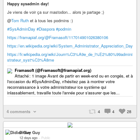
Happy sysadmin day!
Je viens de voir ça sur mastodon... alors je partage ;)
@
Tom Ruth
et à tous les podmins :)
#SysAdminDay
#Diaspora
#podmin
https://framapiaf.org/@Framasoft/117014901026380106
https://en.wikipedia.org/wiki/System_Administrator_Appreciation_Day
https://fr.wikipedia.org/wiki/Journ%C3%A9e_de_l%E2%80%99admini
strateur_syst%C3%A8me
Framasoft (@Framasoft@framapiaf.org)
Attaché : 1 image Avant de partir en week-end ou en congés, et à
l'occasion du #SysAdminDay, n'hésitez pas à montrer votre
reconnaissance à votre administrateur·ice système qui
inlassablement, travaille toute l'année pour s'assurer que les...
4 comments
4
4
28
Didier Guy
12 days ago
–
Public