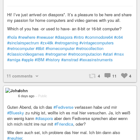
Hi! I’ve just arrived on diaspora*. It’s a pleasure to be here and share
my passion for home computers and video games with you all.
Which of you has -or used to have- an 8-bit or 16-bit computer?
#hola
#newhere
#newuser
#diaspora
#intro
#commodore64
#c64
#sinclairspectrum
#zx48k
#retrogaming
#vintagecomputers
#retrocomputer
#8bit
#homecomputer
#retrocollection
#classicvideogames
#retrogamer
#retrocomputacion
#atari
#msx
#amiga
#apple
#IBM
#history
#amstrad
#texasinstruments
11 comments
4
11
4
John
6 days ago
–
Public
Guten Abend, da ich das
#Fediverse
verlassen habe und mir
#Bluesky
zu ruhig ist, wollte ich es mal hier versuchen. Ja, ich weiß
ein wenig kann
#diaspora
aber dem Fediverse sprechen aber wenn
ich mich nicht irre nur mit
#Friendica
, oder?
Wie dem auch sei, ich probiere das hier mal. Ich bin dann also
#neuhier
.