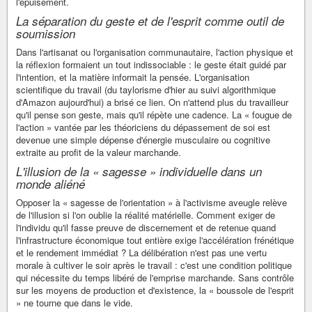
l'épuisement.
La séparation du geste et de l'esprit comme outil de
soumission
Dans l'artisanat ou l'organisation communautaire, l'action physique et
la réflexion formaient un tout indissociable : le geste était guidé par
l'intention, et la matière informait la pensée. L'organisation
scientifique du travail (du taylorisme d'hier au suivi algorithmique
d'Amazon aujourd'hui) a brisé ce lien. On n'attend plus du travailleur
qu'il pense son geste, mais qu'il répète une cadence. La « fougue de
l'action » vantée par les théoriciens du dépassement de soi est
devenue une simple dépense d'énergie musculaire ou cognitive
extraite au profit de la valeur marchande.
L'illusion de la « sagesse » individuelle dans un
monde aliéné
Opposer la « sagesse de l'orientation » à l'activisme aveugle relève
de l'illusion si l'on oublie la réalité matérielle. Comment exiger de
l'individu qu'il fasse preuve de discernement et de retenue quand
l'infrastructure économique tout entière exige l'accélération frénétique
et le rendement immédiat ? La délibération n'est pas une vertu
morale à cultiver le soir après le travail : c'est une condition politique
qui nécessite du temps libéré de l'emprise marchande. Sans contrôle
sur les moyens de production et d'existence, la « boussole de l'esprit
» ne tourne que dans le vide.