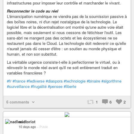
infrastructures pour imposer leur contrôle et marchander le vivant.
Reconnecter le code au réel
L'émancipation numérique ne viendra pas de la soumission passive à
des boîtes noires, ni d'un rejet nostalgique de la technologie. Le
logiciel libre et la décentralisation ont montré qu'une autre voie était
possible, mais seulement si nous cessons de fétichiser l'outil. Les
sans-abri ne mangent pas des octets et les écosystèmes ne se
restaurent pas dans le Cloud. La technologie doit redevenir ce qu'elle
n'aurait jamais dû cesser d'être : un soutien au monde physique et
humain, et non son substitut.
La véritable urgence consiste-t-elle à perfectionner le virtuel, ou à
réinvestir le monde réel avant qu'il ne soit entièrement traduit en
variables financières ?
#fr
#france
#fediverse
#diaspora
#technologie
#binaire
#algorithme
#surveillance
#frugalité
#pensee
#liberte
6 comments
1
6
2
nadloriot
10 days ago
–
Public