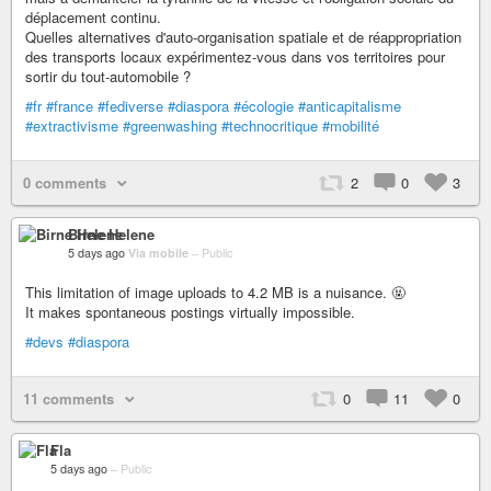
déplacement continu.
Quelles alternatives d'auto-organisation spatiale et de réappropriation
des transports locaux expérimentez-vous dans vos territoires pour
sortir du tout-automobile ?
#fr
#france
#fediverse
#diaspora
#écologie
#anticapitalisme
#extractivisme
#greenwashing
#technocritique
#mobilité
0 comments
2
0
3
Birne Helene
5 days ago
Via mobile
–
Public
This limitation of image uploads to 4.2 MB is a nuisance. 🤬
It makes spontaneous postings virtually impossible.
#devs
#diaspora
11 comments
0
11
0
Fla
5 days ago
–
Public