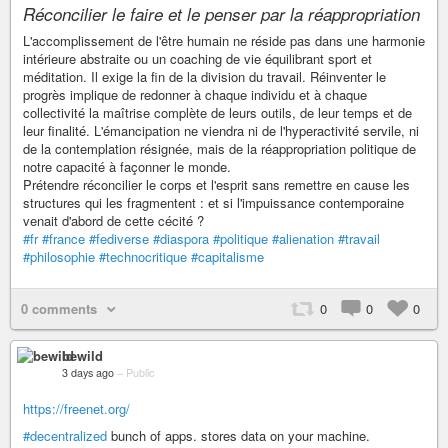
Réconcilier le faire et le penser par la réappropriation
L'accomplissement de l'être humain ne réside pas dans une harmonie
intérieure abstraite ou un coaching de vie équilibrant sport et
méditation. Il exige la fin de la division du travail. Réinventer le
progrès implique de redonner à chaque individu et à chaque
collectivité la maîtrise complète de leurs outils, de leur temps et de
leur finalité. L'émancipation ne viendra ni de l'hyperactivité servile, ni
de la contemplation résignée, mais de la réappropriation politique de
notre capacité à façonner le monde.
Prétendre réconcilier le corps et l'esprit sans remettre en cause les
structures qui les fragmentent : et si l'impuissance contemporaine
venait d'abord de cette cécité ?
#fr
#france
#fediverse
#diaspora
#politique
#alienation
#travail
#philosophie
#technocritique
#capitalisme
0 comments
0
0
0
bewild
3 days ago
–
Public
https://freenet.org/
#decentralized
bunch of apps. stores data on your machine.