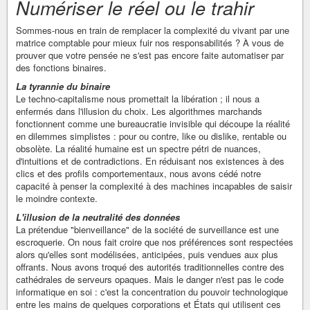
Numériser le réel ou le trahir
Sommes-nous en train de remplacer la complexité du vivant par une
matrice comptable pour mieux fuir nos responsabilités ? À vous de
prouver que votre pensée ne s'est pas encore faite automatiser par
des fonctions binaires.
La tyrannie du binaire
Le techno-capitalisme nous promettait la libération ; il nous a
enfermés dans l'illusion du choix. Les algorithmes marchands
fonctionnent comme une bureaucratie invisible qui découpe la réalité
en dilemmes simplistes : pour ou contre, like ou dislike, rentable ou
obsolète. La réalité humaine est un spectre pétri de nuances,
d'intuitions et de contradictions. En réduisant nos existences à des
clics et des profils comportementaux, nous avons cédé notre
capacité à penser la complexité à des machines incapables de saisir
le moindre contexte.
L'illusion de la neutralité des données
La prétendue "bienveillance" de la société de surveillance est une
escroquerie. On nous fait croire que nos préférences sont respectées
alors qu'elles sont modélisées, anticipées, puis vendues aux plus
offrants. Nous avons troqué des autorités traditionnelles contre des
cathédrales de serveurs opaques. Mais le danger n'est pas le code
informatique en soi : c'est la concentration du pouvoir technologique
entre les mains de quelques corporations et États qui utilisent ces