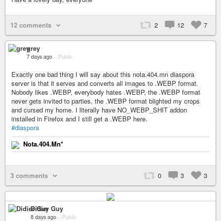
12 comments
2
12
7
grey
7 days ago
–
Public
Exactly one bad thing I will say about this nota.404.mn diaspora
server is that it serves and converts all images to .WEBP format.
Nobody likes .WEBP, everybody hates .WEBP, the .WEBP format
never gets invited to parties, the .WEBP format blighted my crops
and cursed my home. I literally have NO_WEBP_SHIT addon
installed in Firefox and I still get a .WEBP here.
#diaspora
Nota.404.Mn*
3 comments
0
3
3
Didier Guy
8 days ago
–
Public