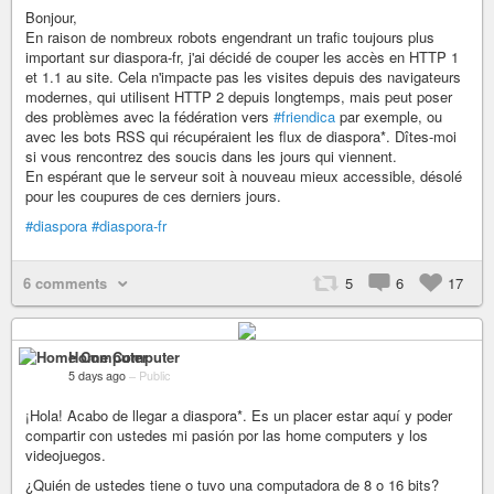
Bonjour,
En raison de nombreux robots engendrant un trafic toujours plus
important sur diaspora-fr, j'ai décidé de couper les accès en HTTP 1
et 1.1 au site. Cela n'impacte pas les visites depuis des navigateurs
modernes, qui utilisent HTTP 2 depuis longtemps, mais peut poser
des problèmes avec la fédération vers
#friendica
par exemple, ou
avec les bots RSS qui récupéraient les flux de diaspora*. Dîtes-moi
si vous rencontrez des soucis dans les jours qui viennent.
En espérant que le serveur soit à nouveau mieux accessible, désolé
pour les coupures de ces derniers jours.
#diaspora
#diaspora-fr
6 comments
5
6
17
Home Computer
5 days ago
–
Public
¡Hola! Acabo de llegar a diaspora*. Es un placer estar aquí y poder
compartir con ustedes mi pasión por las home computers y los
videojuegos.
¿Quién de ustedes tiene o tuvo una computadora de 8 o 16 bits?