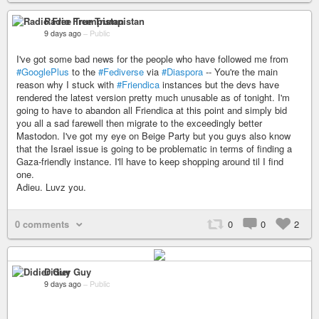
Radio Free Trumpistan
9 days ago
–
Public
I've got some bad news for the people who have followed me from
#GooglePlus
to the
#Fediverse
via
#Diaspora
-- You're the main
reason why I stuck with
#Friendica
instances but the devs have
rendered the latest version pretty much unusable as of tonight. I'm
going to have to abandon all Friendica at this point and simply bid
you all a sad farewell then migrate to the exceedingly better
Mastodon. I've got my eye on Beige Party but you guys also know
that the Israel issue is going to be problematic in terms of finding a
Gaza-friendly instance. I'll have to keep shopping around til I find
one.
Adieu. Luvz you.
0 comments
0
0
2
Didier Guy
9 days ago
–
Public