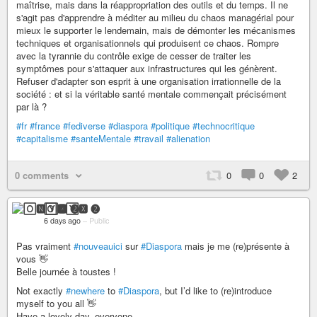
maîtrise, mais dans la réappropriation des outils et du temps. Il ne
s'agit pas d'apprendre à méditer au milieu du chaos managérial pour
mieux le supporter le lendemain, mais de démonter les mécanismes
techniques et organisationnels qui produisent ce chaos. Rompre
avec la tyrannie du contrôle exige de cesser de traiter les
symptômes pour s'attaquer aux infrastructures qui les génèrent.
Refuser d'adapter son esprit à une organisation irrationnelle de la
société : et si la véritable santé mentale commençait précisément
par là ?
#fr
#france
#fediverse
#diaspora
#politique
#technocritique
#capitalisme
#santeMentale
#travail
#alienation
0 comments
0
0
2
🄾🅽🅈🆇 ❷
6 days ago
–
Public
Pas vraiment
#nouveauici
sur
#Diaspora
mais je me (re)présente à
vous 👋️
Belle journée à toustes !
Not exactly
#newhere
to
#Diaspora
, but I’d like to (re)introduce
myself to you all 👋️
Have a lovely day, everyone