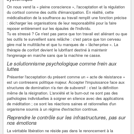
On nous vend la « pleine conscience », l'acceptation et la régulation
du cortisol comme des outils d'émancipation. En réalité, cette
médicalisation de la souffrance au travail remplit une fonction précise
: décharger les organisations de leur responsabilité pour la faire
reposer entièrement sur les épaules de l'individu.
Tu es stressé ? Ce n'est pas parce que ton travail est aliénant ou que
tes outils te surveillent sans relâche : c'est parce que ton cerveau
gère mal le multitâche et que tu manques de « lâcher-prise ». La
thérapie de confort devient le lubrifiant destiné à maintenir
l'engrenage en marche sans que la machine ne casse.
Le solutionnisme psychologique comme frein aux
luttes
Présenter l'acceptation du présent comme un « acte de résistance »
est un contresens politique majeur. Accepter l'impuissance face aux
structures de domination n'a rien de subversif : c'est la définition
même de la résignation. L'anxiété et le burn-out ne sont pas des
pathologies individuelles à soigner en silence avec des applications
de méditation ; ce sont les réactions saines et rationnelles d'un
organisme soumis à un régime d'extraction continue.
Reprendre le contrôle sur les infrastructures, pas sur
nos émotions
La véritable libération ne réside pas dans le renoncement à la