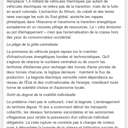
Remplacer 1,4 milliard de véhicules thermiques par autant de
véhicules électriques ne relève pas de la transition, mais de la fuite
en avant coloniale. L'extraction du lithium, du cobalt et des terres
rares saccage les sols du Sud global, assèche les nappes
phréatiques dans l'Atacama et transforme la transition énergétique
européenne en un nouveau pillage de ressources. La « zéro émission
au pot d'échappement » n'est que l'externalisation de la crasse hors
des yeux du consommateur occidental.
Le piège de la grille centralisée
La promesse du véhicule propre repose sur le maintien
d'infrastructures énergétiques lourdes et technocratiques. Qu'il
s'agisse de relancer le nucléaire centralisé ou de couvrir les
territoires d'éoliennes pour recharger des tonnes d'acier privées de
deux tonnes chacune, la logique demeure : maintenir le flux de
production. La bagnole électrique verrouille notre dépendance au
réseau de l'État et des multinationales de l'énergie, interdisant toute
forme de sobriété choisie et d'autonomie locale.
Sortir du dogme de la mobilité individuelle
Le problème n'est pas le carburant, c'est la bagnole. L'aménagement
du territoire depuis 70 ans a sciemment détruit les transports
collectifs, les réseaux ferroviaires secondaires et les autonomies
villageoises pour rendre la possession d'un véhicule individuel
obligatoire. La vraie rupture ne consiste pas à changer de moteur,
mais à démanteler la tyrannie de la vitesse et l'obligation sociale du