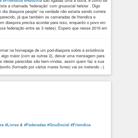
a
#Friendica
#Hubzilla
são ligadas uma á outra, é como se
iste a chamada ‘federação’ com gnusocial twister . Digo
dia diaspora people” na verdade não estaria sendo correta
o parecido, já que também os camaradas de friendica e
em diaspora precisa acordar para isso, enquanto o povo em
dessa federação entre as 3 redes). Espero que nesse 2016 em
formar na homepage de um pod-diaspora sobre a existência
 de algo maior (com as outras 2), deixar uma mensagem para
as ideias parecidas são bem-vindas, assim quem faz a sua
onito (formado por vários mares livres) vai se metendo ;-)
es
#Livres
&
#Federadas
#GnuSocial
#Friendica