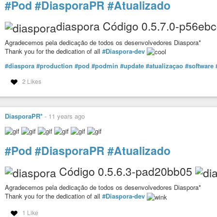
#Pod
#DiasporaPR
#Atualizado
diaspora Código 0.5.7.0-p56eb
Agradecemos pela dedicação de todos os desenvolvedores Diaspora*
Thank you for the dedication of all
#Diaspora-dev
#diaspora
#production
#pod
#podmin
#update
#atualizaçao
#software
2 Likes
DiasporaPR*
-
11 years ago
#Pod
#DiasporaPR
#Atualizado
Código 0.5.6.3-pad20bb05
Agradecemos pela dedicação de todos os desenvolvedores Diaspora*
Thank you for the dedication of all
#Diaspora-dev
1 Like