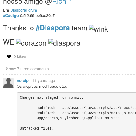
nosso amigo ​@
Rich**
Em
DiasporaForum
#Código
0.5.2.99-pb9bc20c7
Thanks to
#Diaspora
team
WE
5 Likes
Show 7 more comments
nolcip
-
11 years ago
Os arquivos modificado são:
Changes not staged for commit:

	modified:   app/assets/javascripts/app/views/publisher/uploader_view.js

	modified:   app/assets/javascripts/main.js modified:

	app/assets/stylesheets/application.scss

Untracked files:
