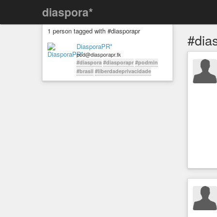
diaspora*
1 person tagged with #diasporapr
#dia
DiasporaPR*
pod@diasporapr.tk
#diaspora
#diasporapr
#podmin
#brasil
#liberdadeprivacidade