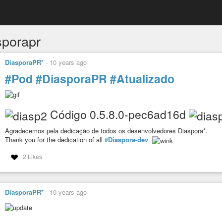
sporapr
DiasporaPR*
-
10 years ago
#Pod
#DiasporaPR
#Atualizado
Código 0.5.8.0-pec6ad16d
Agradecemos pela dedicação de todos os desenvolvedores Diaspora*.
Thank you for the dedication of all
#Diaspora-dev
.
2 Likes
DiasporaPR*
-
10 years ago