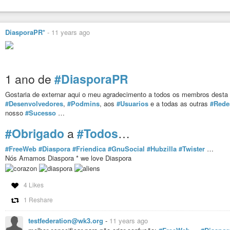
DiasporaPR*
-
11 years ago
1 ano de
#DiasporaPR
Gostaria de externar aqui o meu agradecimento a todos os membros dest
#Desenvolvedores
,
#Podmins
, aos
#Usuarios
e a todas as outras
#Rede
nosso
#Sucesso
…
#Obrigado
a
#Todos
…
#FreeWeb
#Diaspora
#Friendica
#GnuSocial
#Hubzilla
#Twister
…
Nós Amamos Diaspora * we love Diaspora
4 Likes
1 Reshare
testfederation@wk3.org
-
11 years ago