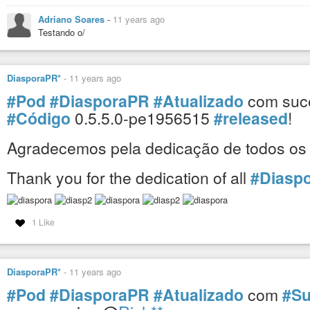
Adriano Soares
-
11 years ago
Testando o/
DiasporaPR*
-
11 years ago
#Pod
#DiasporaPR
#Atualizado
com suc
#Código
0.5.5.0-pe1956515
#released
!
Agradecemos pela dedicação de todos os
Thank you for the dedication of all
#Diasp
1 Like
DiasporaPR*
-
11 years ago
#Pod
#DiasporaPR
#Atualizado
com
#S