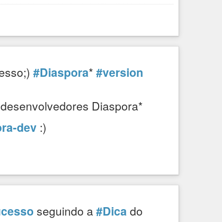
esso;)
#Diaspora
*
#version
 desenvolvedores Diaspora*
ora-dev
:)
ucesso
seguindo a
#Dica
do