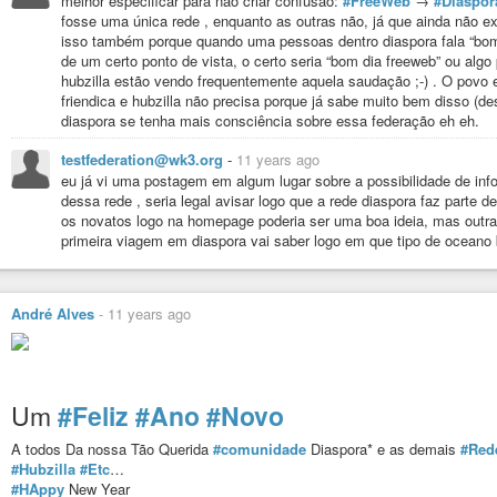
melhor especificar para não criar confusão:
#FreeWeb
→
#Diaspor
fosse uma única rede , enquanto as outras não, já que ainda não ex
isso também porque quando uma pessoas dentro diaspora fala “bom 
de um certo ponto de vista, o certo seria “bom dia freeweb” ou alg
hubzilla estão vendo frequentemente aquela saudação ;-) . O povo 
friendica e hubzilla não precisa porque já sabe muito bem disso (
diaspora se tenha mais consciência sobre essa federação eh eh.
testfederation@wk3.org
-
11 years ago
eu já vi uma postagem em algum lugar sobre a possibilidade de in
dessa rede , seria legal avisar logo que a rede diaspora faz parte
os novatos logo na homepage poderia ser uma boa ideia, mas outr
primeira viagem em diaspora vai saber logo em que tipo de oceano b
André Alves
-
11 years ago
Um
#Feliz
#Ano
#Novo
A todos Da nossa Tão Querida
#comunidade
Diaspora* e as demais
#Red
#Hubzilla
#Etc
…
#HAppy
New Year