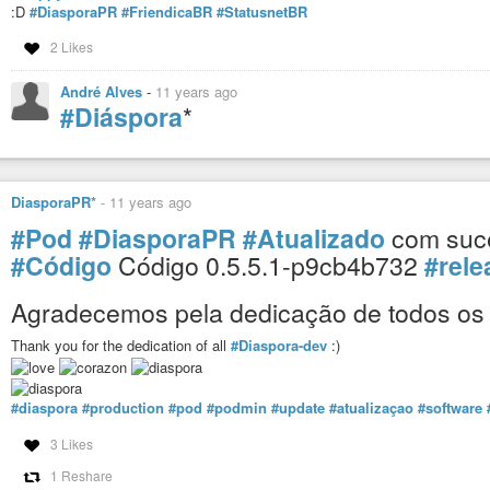
:D
#DiasporaPR
#FriendicaBR
#StatusnetBR
2 Likes
André Alves
-
11 years ago
#Diáspora
*
DiasporaPR*
-
11 years ago
#Pod
#DiasporaPR
#Atualizado
com suc
#Código
Código 0.5.5.1-p9cb4b732
#rele
Agradecemos pela dedicação de todos os
Thank you for the dedication of all
#Diaspora-dev
:)
#diaspora
#production
#pod
#podmin
#update
#atualizaçao
#software
3 Likes
1 Reshare