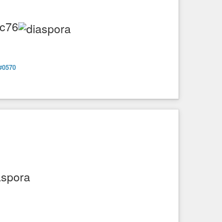
cc76
#0570