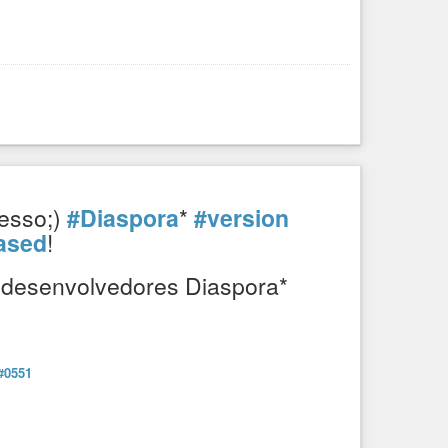
esso;)
#Diaspora
*
#version
ased
!
 desenvolvedores Diaspora*
#0551