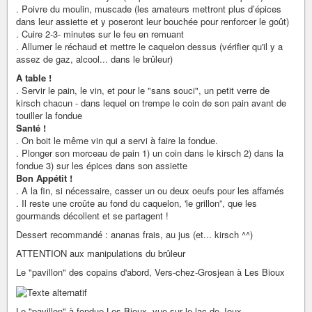
. Poivre du moulin, muscade (les amateurs mettront plus d’épices
dans leur assiette et y poseront leur bouchée pour renforcer le goût)
. Cuire 2-3- minutes sur le feu en remuant
. Allumer le réchaud et mettre le caquelon dessus (vérifier qu'il y a
assez de gaz, alcool... dans le brûleur)
A table !
. Servir le pain, le vin, et pour le "sans souci", un petit verre de
kirsch chacun - dans lequel on trempe le coin de son pain avant de
touiller la fondue
Santé !
. On boit le même vin qui a servi à faire la fondue.
. Plonger son morceau de pain 1) un coin dans le kirsch 2) dans la
fondue 3) sur les épices dans son assiette
Bon Appétit !
. A la fin, si nécessaire, casser un ou deux oeufs pour les affamés
. Il reste une croûte au fond du caquelon, 'le grillon”, que les
gourmands décollent et se partagent !
Dessert recommandé : ananas frais, au jus (et... kirsch ^^)
ATTENTION aux manipulations du brûleur
Le "pavillon" des copains d'abord, Vers-chez-Grosjean à Les Bioux
Le "pavillon" à fondue Les Bioux, vue sur le lac de Joux