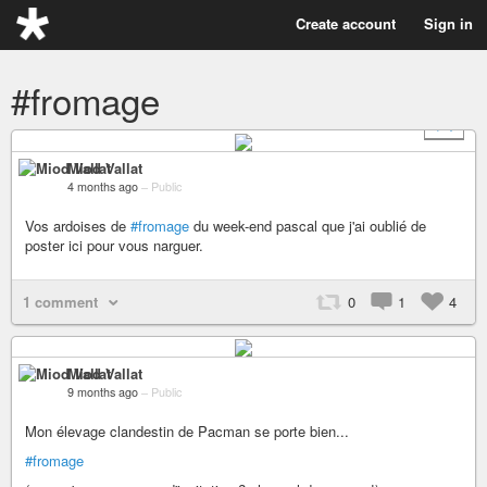
Create account
Sign in
#fromage
+ 1
Miod Vallat
4 months ago
–
Public
Vos ardoises de
#fromage
du week-end pascal que j'ai oublié de
poster ici pour vous narguer.
1 comment
0
1
4
Miod Vallat
9 months ago
–
Public
Mon élevage clandestin de Pacman se porte bien...
#fromage