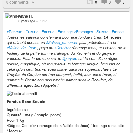
0 comments
0
0
7
Anne H.
3 years ago
–
Public
#Recette
#Cuisine
#Fondue
#Fromage
#Fromages
#Suisse
#France
Toutes les saisons conviennent pour une fondue ! C’est LA recette
qui m’a été donnée en
#Suisse_romande
, plus précisément à la
#Vallée_de_Joux
, pays du
#Combier
(fromage local, et habitant de la
Vallée), de la petite tomme d’alpage, du Vacherin et du gruyère
vaudois. Pour la provenance, le
#gruyère
est le nom d'une région
suisse, magnifique, où l'on produit un formage unique, bien loin de
celui qu'on peut trouver sous blister dans les supermarchés ! Le
Gruyère de Gruyère est très compact, fruité, sec, sans trous, et
comme le Comté son plus proche parent avec le Beaufort, de
différents âges.
Bon Appétit !
Fondue Sans Soucis
Ingrédients :
Quantité : 350g / couple (photo)
Pour 1 Kg :
400g de Combier (fromage de la Vallée de Joux) / fromage à raclette
/ Morbier