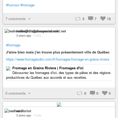
#humour
#fromage
7 comments
3
7
13
leshoshin@diasporasocial.net
3 years ago
–
Public
#fromage
J'aime bien mais j'en trouve plus présentement ville de Québec
https://www.fromagesdici.com/fr/fromages/fromage-en-grains-riviera
Fromage en Grains Riviera | Fromages d'ici
Découvrez les fromages d’ici, des types de pâtes et des régions
productrices du Québec aux accords et aux recettes.
0 comments
0
0
0
nadloriot
3 years ago
–
Public