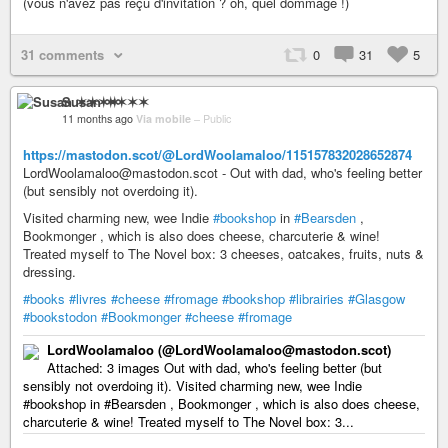
(vous n'avez pas reçu d'invitation ? oh, quel dommage !)
31 comments
0
31
5
Susan ✶✶✶✶
11 months ago
Via mobile
–
Public
https://mastodon.scot/@LordWoolamaloo/115157832028652874
LordWoolamaloo@mastodon.scot - Out with dad, who's feeling better
(but sensibly not overdoing it).
Visited charming new, wee Indie
#bookshop
in
#Bearsden
,
Bookmonger , which is also does cheese, charcuterie & wine!
Treated myself to The Novel box: 3 cheeses, oatcakes, fruits, nuts &
dressing.
#books
#livres
#cheese
#fromage
#bookshop
#librairies
#Glasgow
#bookstodon
#Bookmonger
#cheese
#fromage
LordWoolamaloo (@LordWoolamaloo@mastodon.scot)
Attached: 3 images Out with dad, who's feeling better (but
sensibly not overdoing it). Visited charming new, wee Indie
#bookshop in #Bearsden , Bookmonger , which is also does cheese,
charcuterie & wine! Treated myself to The Novel box: 3...