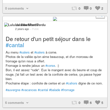
0 comments
0
0
2
+ 2
Lulu du Mont Perdu
2 years ago
–
Public
De retour d'un petit séjour dans le
#cantal
Au menu
#salers
et
#salers
à corne.
Photos de la vallée qu'on aime beaucoup, et d'un morceau de
fromage qu'on nous a offert.
Fromage à rendre jaloux un
#corse
. :)
Bon, il est assez "rude". Eux le mangent avec du beurre et coup de
rouge, j'ai fait un test avec de la confiote de cerise, ça passe hyper
bien.
Prochaine étape : confiote de cerise et un
#cahors
digne de ce nom.
#auvergne
#vacances
#cantal
#balade
#fromage
6 comments
0
6
5