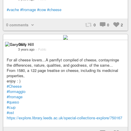
#vache
#fromage
#cow
#cheese
0 comments
0
0
2
Gary Hill
3 years ago
–
Public
For all cheese lovers...A pamflyt compiled of cheese, contayninge
the differences, nature, qualities, and goodness, of the same...
From 1580, a 122 page treatise on cheese, including its medicinal
properties,
enjoy : )
#Cheese
#formaggio
#fromage
#queso
#сыр
#ost
https://explore.library.leeds.ac.uk/special-collections-explore/750167