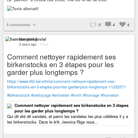
4 comments
0
4
4
hamster jovial
3 years ago
–
Public
Comment nettoyer rapidement ses
birkenstocks en 3 étapes pour les
garder plus longtemps ?
https://www.rtbf.be/article/comment-nettoyer-rapidement-ses-
birkenstocks-en-3-etapes-pour-les-garder-plus-longtemps-11232571
#birkenstock
#nettoyage
#entretien
#lvmh
#fromage
#frometon
Comment nettoyer rapidement ses birkenstocks en 3 étapes
pour les garder plus longtemps ?
Qui dit été dit sandale, et parmi les sandales les plus célèbres il y a
les birkenstocks. Dans le 6/8, Jessica Riga nous...