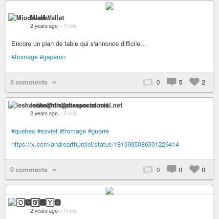
Miod Vallat
2 years ago
–
Public
Encore un plan de table qui s'annonce difficile...
#fromage
#gaperon
5 comments
0
5
2
leshoshin@diasporasocial.net
2 years ago
–
Public
#quebec
#soviet
#fromage
#guerre
https://x.com/andrearthurciel/status/1813935086301229414
0 comments
0
0
0
🄾🅽🅈🆇
2 years ago
–
Public