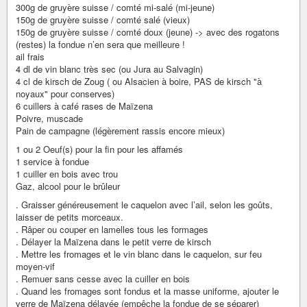
300g de gruyère suisse / comté mi-salé (mi-jeune)
150g de gruyère suisse / comté salé (vieux)
150g de gruyère suisse / comté doux (jeune) -> avec des rogatons
(restes) la fondue n’en sera que meilleure !
ail frais
4 dl de vin blanc très sec (ou Jura au Salvagin)
4 cl de kirsch de Zoug ( ou Alsacien à boire, PAS de kirsch "à
noyaux" pour conserves)
6 cuillers à café rases de Maïzena
Poivre, muscade
Pain de campagne (légèrement rassis encore mieux)
1 ou 2 Oeuf(s) pour la fin pour les affamés
1 service à fondue
1 cuiller en bois avec trou
Gaz, alcool pour le brûleur
. Graisser généreusement le caquelon avec l’ail, selon les goûts,
laisser de petits morceaux.
. Râper ou couper en lamelles tous les formages
. Délayer la Maïzena dans le petit verre de kirsch
. Mettre les fromages et le vin blanc dans le caquelon, sur feu
moyen-vif
. Remuer sans cesse avec la cuiller en bois
. Quand les fromages sont fondus et la masse uniforme, ajouter le
verre de Maïzena délayée (empêche la fondue de se séparer)