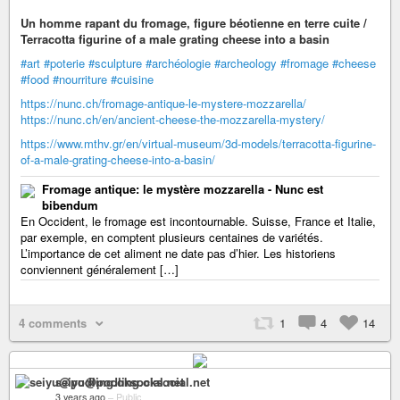
Un homme rapant du fromage, figure béotienne en terre cuite /
Terracotta figurine of a male grating cheese into a basin
#art
#poterie
#sculpture
#archéologie
#archeology
#fromage
#cheese
#food
#nourriture
#cuisine
https://nunc.ch/fromage-antique-le-mystere-mozzarella/
https://nunc.ch/en/ancient-cheese-the-mozzarella-mystery/
https://www.mthv.gr/en/virtual-museum/3d-models/terracotta-figurine-
of-a-male-grating-cheese-into-a-basin/
Fromage antique: le mystère mozzarella - Nunc est
bibendum
En Occident, le fromage est incontournable. Suisse, France et Italie,
par exemple, en comptent plusieurs centaines de variétés.
L’importance de cet aliment ne date pas d’hier. Les historiens
conviennent généralement […]
4 comments
1
4
14
seiyu@podling.oksocial.net
3 years ago
–
Public