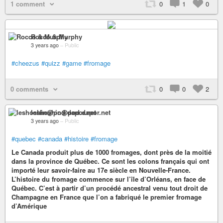
1 comment
0
1
0
Rocco & Murphy
3 years ago
–
Public
#cheezus
#quizz
#game
#fromage
0 comments
0
0
2
leshoshin@pod.dapor.net
3 years ago
–
Public
#quebec
#canada
#histoire
#fromage
Le Canada produit plus de 1000 fromages, dont près de la moitié
dans la province de Québec. Ce sont les colons français qui ont
importé leur savoir-faire au 17e siècle en Nouvelle-France.
L’histoire du fromage commence sur l’île d’Orléans, en face de
Québec. C’est à partir d’un procédé ancestral venu tout droit de
Champagne en France que l’on a fabriqué le premier fromage
d’Amérique