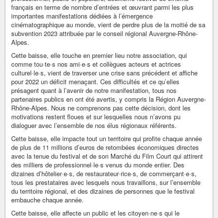
français en terme de nombre d’entrées et œuvrant parmi les plus
importantes manifestations dédiées à l’émergence
cinématographique au monde, vient de perdre plus de la moitié de sa
subvention 2023 attribuée par le conseil régional Auvergne-Rhône-
Alpes.
Cette baisse, elle touche en premier lieu notre association, qui
comme tou·te·s nos ami·e·s et collègues acteurs et actrices
culturel·le·s, vient de traverser une crise sans précédent et affiche
pour 2022 un déficit menaçant. Ces difficultés et ce qu’elles
présagent quant à l’avenir de notre manifestation, tous nos
partenaires publics en ont été avertis, y compris la Région Auvergne-
Rhône-Alpes. Nous ne comprenons pas cette décision, dont les
motivations restent floues et sur lesquelles nous n’avons pu
dialoguer avec l’ensemble de nos élus régionaux référents.
Cette baisse, elle impacte tout un territoire qui profite chaque année
de plus de 11 millions d’euros de retombées économiques directes
avec la tenue du festival et de son Marché du Film Court qui attirent
des milliers de professionnel·le·s venus du monde entier. Des
dizaines d’hôtelier·e·s, de restaurateur·rice·s, de commerçant·e·s,
tous les prestataires avec lesquels nous travaillons, sur l’ensemble
du territoire régional, et des dizaines de personnes que le festival
embauche chaque année.
Cette baisse, elle affecte un public et les citoyen·ne·s qui le