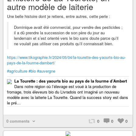
autre modèle de laiterie
Une belle histoire dont je retiens, entre autres, cette perle :
Dominique avait été commercial, pour vendre des pesticides ;
il a dû prendre la succession de son père du jour au
lendemain et s’est orienté vers le bio sans doute parce qu’il
ne voulait pas utiliser ces produits qu’il connaissait bien.
https://www.tikographie.fr/2024/05/04/la-tourette-des-yaourts-bio-au-
pays-de-la-fourme-dambert/
#agriculture
#bio
#auvergne
La Tourette : des yaourts bio au pays de la fourme d’Ambert
Dans notre région où l’élevage est voué à la production de
fromage, trois éleveurs bio du Livradois ont imaginé un nouveau
modèle avec la laiterie La Tourette. Quand la success story est dans
le pré…
0 comments
0
0
0