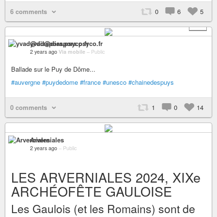
6 comments
0
6
5
+ 5
yvad@diaspora.psyco.fr
2 years ago
Via mobile
–
Public
Ballade sur le Puy de Dôme...
#auvergne
#puydedome
#france
#unesco
#chainedespuys
0 comments
1
0
14
Arverniales
2 years ago
–
Public
LES ARVERNIALES 2024, XIXe
ARCHÉOFÊTE GAULOISE
Les Gaulois (et les Romains) sont de