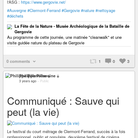
l'ASG :
https://www.gergovie.net/
#Auvergne
#Clermont-Ferrand
#Gergovie
#nature
#nettoyage
#déchets
La Fête de la Nature - Musée Archéologique de la Bataille de
Gergovie
Au programme de cette journée, une matinée "cleanwalk" et une
visite guidée nature du plateau de Gergovie
0 comments
1
0
3
Philippe Pillavoine ⏚
3 years ago
–
Public
Communiqué : Sauve qui
peut (la vie)
Le festival du court métrage de Clermont-Ferrand, succès à la fois
professionnel, public et populaire, deuxième festival de cinéma