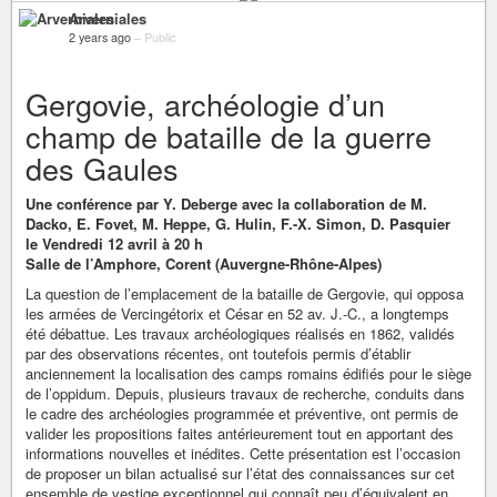
Arverniales
2 years ago
–
Public
Gergovie, archéologie d’un
champ de bataille de la guerre
des Gaules
Une conférence par Y. Deberge avec la collaboration de M.
Dacko, E. Fovet, M. Heppe, G. Hulin, F.-X. Simon, D. Pasquier
le Vendredi 12 avril à 20 h
Salle de l’Amphore, Corent (Auvergne-Rhône-Alpes)
La question de l’emplacement de la bataille de Gergovie, qui opposa
les armées de Vercingétorix et César en 52 av. J.-C., a longtemps
été débattue. Les travaux archéologiques réalisés en 1862, validés
par des observations récentes, ont toutefois permis d’établir
anciennement la localisation des camps romains édifiés pour le siège
de l’oppidum. Depuis, plusieurs travaux de recherche, conduits dans
le cadre des archéologies programmée et préventive, ont permis de
valider les propositions faites antérieurement tout en apportant des
informations nouvelles et inédites. Cette présentation est l’occasion
de proposer un bilan actualisé sur l’état des connaissances sur cet
ensemble de vestige exceptionnel qui connaît peu d’équivalent en