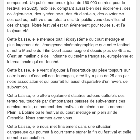
composent. Un public nombreux (plus de 160 000 entrées pour le
festival en 2023), mobilisé, comptant aussi bien des écolier·e·s, des
collégien·ne·s, des lycéen·ne·s, des étudiant·e·s, des ouvrier·e·s,
des cadres, actif·ve·s ou retraité·e·s. Un public venu des villes et
des champs. Notre festival est un évènement pour tou·te·s, et l’a
toujours été.
Cette baisse, elle menace tout l’écosystème du court métrage et
plus largement de l’émergence cinématographique que notre festival
et notre Marché du Film Court accompagnent depuis plus de 45 ans.
C’est un maillon clé de l’industrie du cinéma française, européenne et
internationale qui est touché.
Cette baisse, elle vient s’ajouter à l’incertitude qui pèse toujours sur
notre bureau d’accueil des tournages, créé il y a plus de 25 ans par
notre association et qui pourrait lui aussi disparaître d’un revers de
subvention.
Cette baisse, elle altère également d’autres acteurs culturels des
territoires, touchés par d’importantes baisses de subventions ces
derniers mois, notamment des festivals de cinéma amis comme
Plein la Bobine ou le festival du court métrage en plein air de
Grenoble. Nous sommes avec vous.
Cette baisse, elle nous met finalement dans une situation
dangereuse qui pourrait à court terme signer la fin du festival et celle
de notre association.