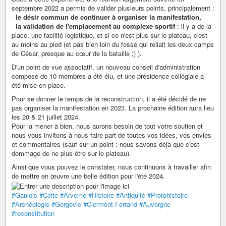
septembre 2022 a permis de valider plusieurs points, principalement :
-
le désir commun de continuer à organiser la manifestation,
-
la validation de l'emplacement au complexe sportif
: il y a de la
place, une facilité logistique, et si ce n'est plus sur le plateau, c'est
au moins au pied (et pas bien loin du fossé qui reliait les deux camps
de César, presque au cœur de la bataille ;) ).
D'un point de vue associatif, un nouveau conseil d'administration
composé de 10 membres a été élu, et une présidence collégiale a
été mise en place.
Pour se donner le temps de la reconstruction, il a été décidé de ne
pas organiser la manifestation en 2023. La prochaine édition aura lieu
les 20 & 21 juillet 2024.
Pour la mener à bien, nous aurons besoin de tout votre soutien et
nous vous invitons à nous faire part de toutes vos idées, vos envies
et commentaires (sauf sur un point : nous savons déjà que c'est
dommage de ne plus être sur le plateau).
Ainsi que vous pouvez le constater, nous continuons à travailler afin
de mettre en œuvre une belle édition pour l'été 2024.
#Gaulois
#Celte
#Arverne
#Histoire
#Antiquité
#Protohistoire
#Archéologie
#Gergovie
#Clermont-Ferrand
#Auvergne
#reconstitution