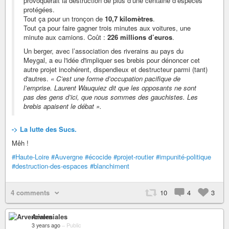
provoquerait la destruction de plus d’une centaine d’espèces
protégées.
Tout ça pour un tronçon de
10,7 kilomètres
.
Tout ça pour faire gagner trois minutes aux voitures, une
minute aux camions. Coût :
226 millions d’euros
.
Un berger, avec l’association des riverains au pays du
Meygal, a eu l'idée d'impliquer ses brebis pour dénoncer cet
autre projet incohérent, dispendieux et destructeur parmi (tant)
d'autres.
« C’est une forme d’occupation pacifique de
l’emprise. Laurent Wauquiez dit que les opposants ne sont
pas des gens d’ici, que nous sommes des gauchistes. Les
brebis apaisent le débat ».
-> La lutte des Sucs.
Mêh !
#Haute-Loire
#Auvergne
#écocide
#projet-routier
#impunité-politique
#destruction-des-espaces
#blanchiment
4 comments
10
4
3
Arverniales
3 years ago
–
Public