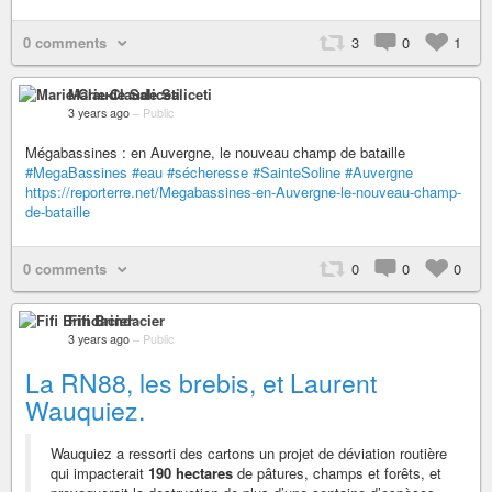
0 comments
3
0
1
Marie-Claude Saliceti
3 years ago
–
Public
Mégabassines : en Auvergne, le nouveau champ de bataille
#MegaBassines
#eau
#sécheresse
#SainteSoline
#Auvergne
https://reporterre.net/Megabassines-en-Auvergne-le-nouveau-champ-
de-bataille
0 comments
0
0
0
Fifi Brindacier
3 years ago
–
Public
La RN88, les brebis, et Laurent
Wauquiez.
Wauquiez a ressorti des cartons un projet de déviation routière
qui impacterait
190 hectares
de pâtures, champs et forêts, et