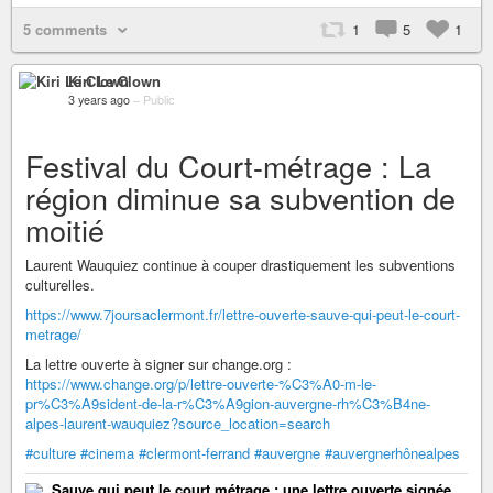
5 comments
1
5
1
Kiri Le Clown
3 years ago
–
Public
Festival du Court-métrage : La
région diminue sa subvention de
moitié
Laurent Wauquiez continue à couper drastiquement les subventions
culturelles.
https://www.7joursaclermont.fr/lettre-ouverte-sauve-qui-peut-le-court-
metrage/
La lettre ouverte à signer sur change.org :
https://www.change.org/p/lettre-ouverte-%C3%A0-m-le-
pr%C3%A9sident-de-la-r%C3%A9gion-auvergne-rh%C3%B4ne-
alpes-laurent-wauquiez?source_location=search
#culture
#cinema
#clermont-ferrand
#auvergne
#auvergnerhônealpes
Sauve qui peut le court métrage : une lettre ouverte signée