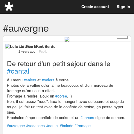
Create account
Sign in
#auvergne
+ 2
Lulu du Mont Perdu
2 years ago
–
Public
De retour d'un petit séjour dans le
#cantal
Au menu
#salers
et
#salers
à corne.
Photos de la vallée qu'on aime beaucoup, et d'un morceau de
fromage qu'on nous a offert.
Fromage à rendre jaloux un
#corse
. :)
Bon, il est assez "rude". Eux le mangent avec du beurre et coup de
rouge, j'ai fait un test avec de la confiote de cerise, ça passe hyper
bien.
Prochaine étape : confiote de cerise et un
#cahors
digne de ce nom.
#auvergne
#vacances
#cantal
#balade
#fromage