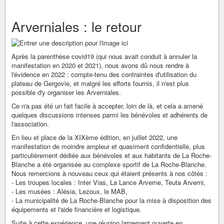
Arverniales : le retour
Après la parenthèse covid19 (qui nous avait conduit à annuler la
manifestation en 2020 et 2021), nous avons dû nous rendre à
l'évidence en 2022 : compte-tenu des contraintes d'utilisation du
plateau de Gergovie, et malgré les efforts fournis, il n'est plus
possible d'y organiser les Arverniales.
Ce n'a pas été un fait facile à accepter, loin de là, et cela a amené
quelques discussions intenses parmi les bénévoles et adhérents de
l'association.
En lieu et place de la XIXème édition, en juillet 2022, une
manifestation de moindre ampleur et quasiment confidentielle, plus
particulièrement dédiée aux bénévoles et aux habitants de La Roche-
Blanche a été organisée au complexe sportif de La Roche-Blanche.
Nous remercions à nouveau ceux qui étaient présents à nos côtés :
- Les troupes locales : Inter Vias, La Lance Arverne, Teuta Arverni,
- Les musées : Alésia, Lezoux, le MAB,
- La municipalité de La Roche-Blanche pour la mise à disposition des
équipements et l'aide financière et logistique.
Suite à cette expérience, une réunion largement ouverte en