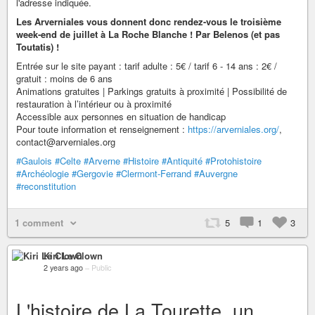
l'adresse indiquée.
Les Arverniales vous donnent donc rendez-vous le troisième
week-end de juillet à La Roche Blanche ! Par Belenos (et pas
Toutatis) !
Entrée sur le site payant : tarif adulte : 5€ / tarif 6 - 14 ans : 2€ /
gratuit : moins de 6 ans
Animations gratuites | Parkings gratuits à proximité | Possibilité de
restauration à l’intérieur ou à proximité
Accessible aux personnes en situation de handicap
Pour toute information et renseignement :
https://arverniales.org/
,
contact@arverniales.org
#Gaulois
#Celte
#Arverne
#Histoire
#Antiquité
#Protohistoire
#Archéologie
#Gergovie
#Clermont-Ferrand
#Auvergne
#reconstitution
1 comment
5
1
3
Kiri Le Clown
2 years ago
–
Public
L'histoire de La Tourette, un