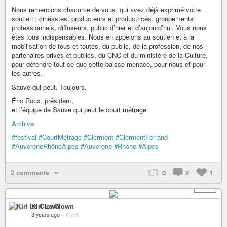
Nous remercions chacun·e de vous, qui avez déjà exprimé votre
soutien : cinéastes, producteurs et productrices, groupements
professionnels, diffuseurs, public d’hier et d’aujourd’hui. Vous nous
êtes tous indispensables. Nous en appelons au soutien et à la
mobilisation de tous et toutes, du public, de la profession, de nos
partenaires privés et publics, du CNC et du ministère de la Culture,
pour défendre tout ce que cette baisse menace, pour nous et pour
les autres.
Sauve qui peut. Toujours.
Éric Roux, président,
et l’équipe de Sauve qui peut le court métrage
Archive
#festival
#CourtMétrage
#Clermont
#ClermontFerrand
#AuvergneRhôneAlpes
#Auvergne
#Rhône
#Alpes
2 comments
0
2
1
+ 10
Kiri Le Clown
3 years ago
–
Public