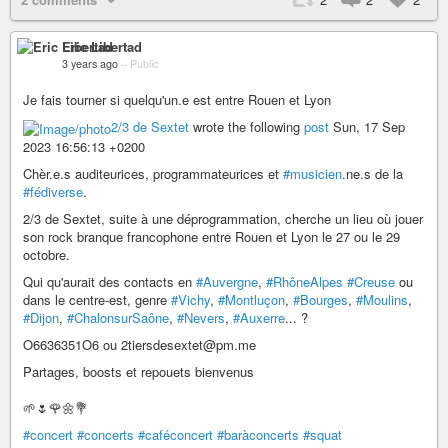
Eric Libertad
3 years ago
–
Public
Je fais tourner si quelqu'un.e est entre Rouen et Lyon
2/3 de Sextet
wrote the following
post
Sun, 17 Sep
2023 16:56:13 +0200
Chèr.e.s auditeurices, programmateurices et
#musicien
.ne.s de la
#fédiverse
.
2/3 de Sextet, suite à une déprogrammation, cherche un lieu où jouer
son rock branque francophone entre Rouen et Lyon le 27 ou le 29
octobre.
Qui qu'aurait des contacts en
#Auvergne
,
#RhôneAlpes
#Creuse
ou
dans le centre-est, genre
#Vichy
,
#Montluçon
,
#Bourges
,
#Moulins
,
#Dijon
,
#ChalonsurSaône
,
#Nevers
,
#Auxerre
... ?
O6636351O6 ou 2tiersdesextet@pm.me
Partages, boosts et repouets bienvenus
🌱🌷🌹🌼💐
#concert
#concerts
#caféconcert
#baràconcerts
#squat