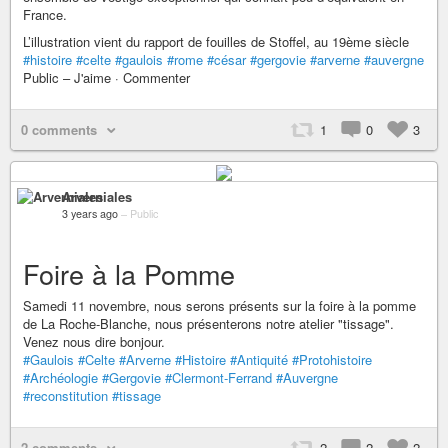
France.
L’illustration vient du rapport de fouilles de Stoffel, au 19ème siècle
#histoire
#celte
#gaulois
#rome
#césar
#gergovie
#arverne
#auvergne
Public – J'aime · Commenter
0 comments
1
0
3
Arverniales
3 years ago
–
Public
Foire à la Pomme
Samedi 11 novembre, nous serons présents sur la foire à la pomme
de La Roche-Blanche, nous présenterons notre atelier "tissage".
Venez nous dire bonjour.
#Gaulois
#Celte
#Arverne
#Histoire
#Antiquité
#Protohistoire
#Archéologie
#Gergovie
#Clermont-Ferrand
#Auvergne
#reconstitution
#tissage
2 comments
2
2
2