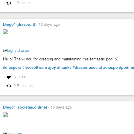
1 Reshare
Diego* (diaspo.it)
-
10 days ago
@
faghy diaspo
Hello! Thank you for creating and maintaining this fantastic pod. :-)
#diaspora
#freesoftware
#joy
#thanks
#diasporasocial
#diaspo
#podmi
6 Likes
2 Reshares
Diego* (societas.online)
-
10 days ago
@
Thorsten