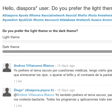
Hello, diaspora* user. Do you prefer the light t
#diaspora
#pods
#theme
#socialnetwork
#social
#hello
#hola
#newher
#question
#publish
#home
#account
#database
#network
#users
#com
Do you prefer the light theme or the dark theme?
Light theme
Dark theme
Andros Villanueva Blanco
-
12 days ago
Yo prefiero el tema oscuro por cuestiones médicas; tengo cierto gr
que entrecerrar los ojos, o ajustar el brillo y el contraste de la pantal
1 Like
Diego* (diaspora.psyco.fr)
-
12 days ago
@
Andros Villanueva Blanco
Yo también prefiero el tema oscuro, paso
me molesta bastante. Todos los programas y aplicaciones trato siem
1 Like