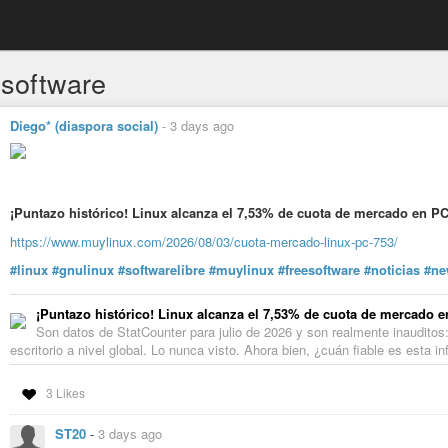
esoftware
Diego* (diaspora social)
-
3 days ago
¡Puntazo histórico! Linux alcanza el 7,53% de cuota de mercado en P
https://www.muylinux.com/2026/08/03/cuota-mercado-linux-pc-753/
#linux
#gnulinux
#softwarelibre
#muylinux
#freesoftware
#noticias
#ne
¡Puntazo histórico! Linux alcanza el 7,53% de cuota de mercado 
Son datos de StatCounter para julio de 2026 y son realmente inauditos
escritorio a nivel global. Lo nunca visto. Ahora bien, ¿cuán fiable es esta i
3 Likes
ST20
-
3 days ago