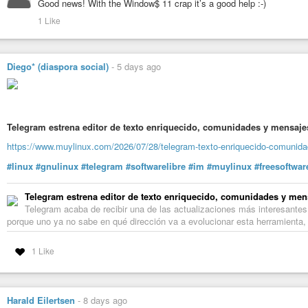
Good news! With the Window$ 11 crap it’s a good help :-)
1 Like
Diego* (diaspora social)
-
5 days ago
Telegram estrena editor de texto enriquecido, comunidades y mensaje
https://www.muylinux.com/2026/07/28/telegram-texto-enriquecido-comunida
#linux
#gnulinux
#telegram
#softwarelibre
#im
#muylinux
#freesoftwar
Telegram estrena editor de texto enriquecido, comunidades y men
Telegram acaba de recibir una de las actualizaciones más interesantes 
porque uno ya no sabe en qué dirección va a evolucionar esta herramienta,
1 Like
Harald Eilertsen
-
8 days ago