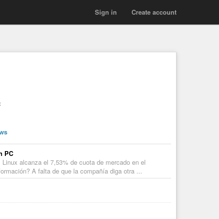
Sign in
Create account
C
ws
en PC
: Linux alcanza el 7,53% de cuota de mercado en el
nformación? A falta de que la compañía diga otra ...