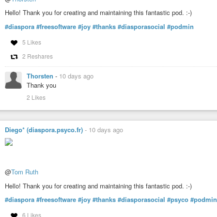
Hello! Thank you for creating and maintaining this fantastic pod. :-)
#diaspora
#freesoftware
#joy
#thanks
#diasporasocial
#podmin
5 Likes
2 Reshares
Thorsten
-
10 days ago
Thank you
2 Likes
Diego* (diaspora.psyco.fr)
-
10 days ago
@
Tom Ruth
Hello! Thank you for creating and maintaining this fantastic pod. :-)
#diaspora
#freesoftware
#joy
#thanks
#diasporasocial
#psyco
#podmin
6 Likes