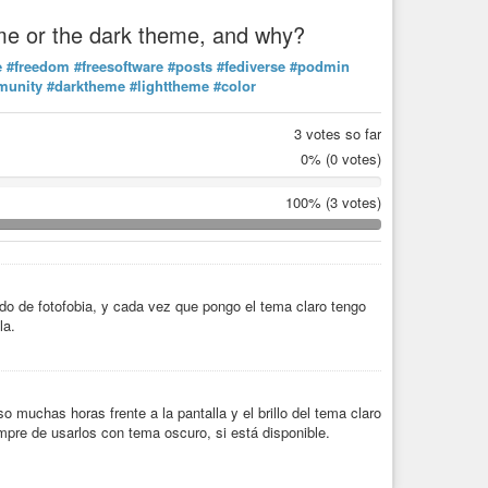
heme or the dark theme, and why?
e
#freedom
#freesoftware
#posts
#fediverse
#podmin
munity
#darktheme
#lighttheme
#color
3 votes so far
0%
(0 votes)
100%
(3 votes)
ado de fotofobia, y cada vez que pongo el tema claro tengo
la.
 muchas horas frente a la pantalla y el brillo del tema claro
pre de usarlos con tema oscuro, si está disponible.