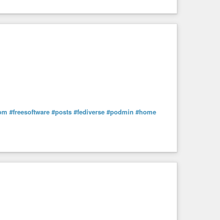
dom
#freesoftware
#posts
#fediverse
#podmin
#home