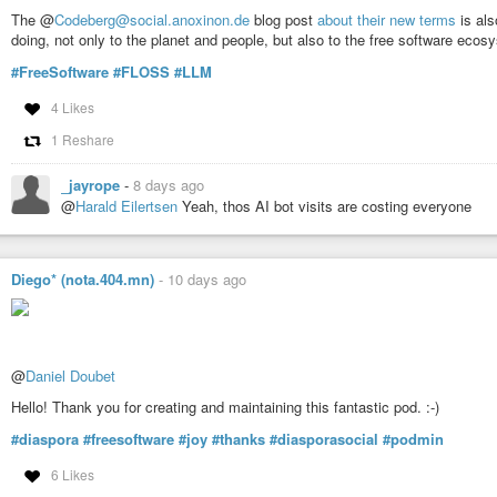
The @
Codeberg@social.anoxinon.de
blog post
about their new terms
is als
doing, not only to the planet and people, but also to the free software ecos
#FreeSoftware
#FLOSS
#LLM
4 Likes
1 Reshare
_jayrope
-
8 days ago
@
Harald Eilertsen
Yeah, thos AI bot visits are costing everyone
Diego* (nota.404.mn)
-
10 days ago
@
Daniel Doubet
Hello! Thank you for creating and maintaining this fantastic pod. :-)
#diaspora
#freesoftware
#joy
#thanks
#diasporasocial
#podmin
6 Likes