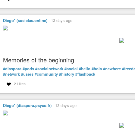
Diego* (societas.online)
-
13 days ago
Memories of the beginning
#diaspora
#pods
#socialnetwork
#social
#hello
#hola
#newhere
#free
#network
#users
#community
#history
#flashback
2 Likes
Diego* (diaspora.psyco.fr)
-
13 days ago