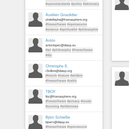
#openstandards
#policy
#advocacy
Aurélien Grosdidier
ohdeifepha@framasphere.org
#freesoftware
#opensource
#science
#spiritualité
#philosophie
Antón
antonlopez@diasp.eu
#art
#philosophy
#freesoftware
#diy
Christophe S.
r3vlibre@diasp.org
#french
#nature
#artlibre
#freesoftware
#celtic
TBOY
tbz@framasphere.org
#freesoftware
#privacy
#music
#running
#wilderness
Björn Schießle
bjoern@diasp.eu
#freesoftware
#opensource