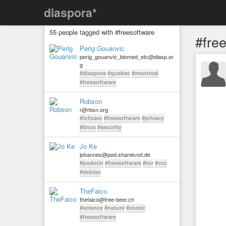
diaspora*
55 people tagged with #freesoftware
#fre
Perig Gouanvic
perig_gouanvic_biomed_etc@diasp.or
g
#diaspora
#quebec
#montreal
#freesoftware
Robson
r@rbsn.org
#infosec
#freesoftware
#privacy
#linux
#security
Jo Ke
johannes@pod.shareknot.de
#podmin
#freesoftware
#tor
#ccc
#debian
TheFaico
thefaico@free-beer.ch
#science
#nature
#comic
#freesoftware