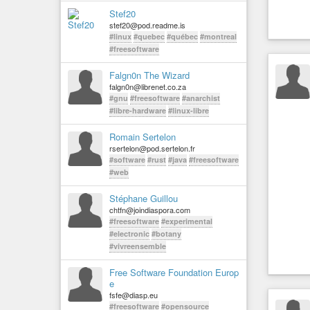
Stef20
stef20@pod.readme.is
#linux
#quebec
#québec
#montreal
#freesoftware
Falgn0n The Wizard
falgn0n@librenet.co.za
#gnu
#freesoftware
#anarchist
#libre-hardware
#linux-libre
Romain Sertelon
rsertelon@pod.sertelon.fr
#software
#rust
#java
#freesoftware
#web
Stéphane Guillou
chtfn@joindiaspora.com
#freesoftware
#experimental
#electronic
#botany
#vivreensemble
Free Software Foundation Europ
e
fsfe@diasp.eu
#freesoftware
#opensource