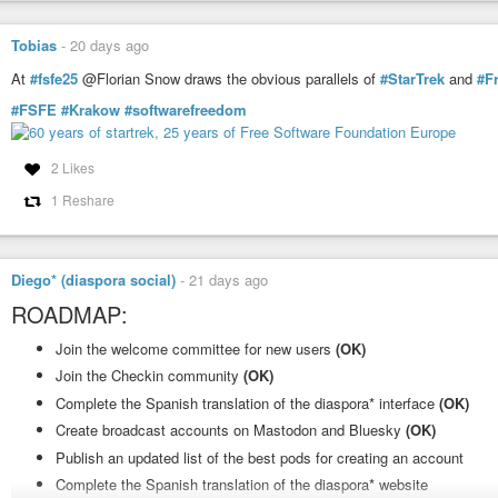
Tobias
-
20 days ago
At
#fsfe25
@Florian Snow draws the obvious parallels of
#StarTrek
and
#F
#FSFE
#Krakow
#softwarefreedom
2 Likes
1 Reshare
Diego* (diaspora social)
-
21 days ago
ROADMAP:
Join the welcome committee for new users
(OK)
Join the Checkin community
(OK)
Complete the Spanish translation of the diaspora* interface
(OK)
Create broadcast accounts on Mastodon and Bluesky
(OK)
Publish an updated list of the best pods for creating an account
Complete the Spanish translation of the diaspora* website