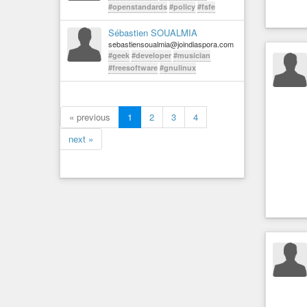
#openstandards
#policy
#fsfe
Sébastien SOUALMIA
sebastiensoualmia@joindiaspora.com
#geek
#developer
#musician
#freesoftware
#gnulinux
« previous
1
2
3
4
next »