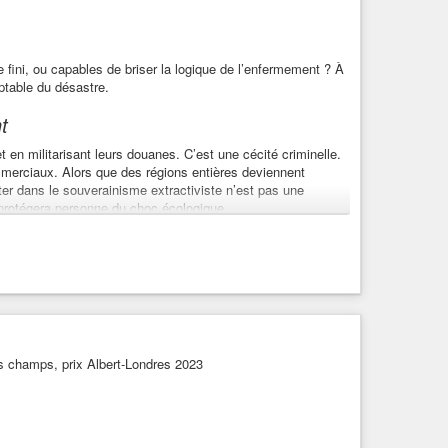
i-déprime »
limatique El Niño sévit sur une planète dont les océans n’ont
sur l'antispécisme », de Victor Duran-Le Peuch, auteur du
ini, ou capables de briser la logique de l’enfermement ? À
ptable du désastre.
t
 en militarisant leurs douanes. C’est une cécité criminelle.
ommerciaux. Alors que des régions entières deviennent
ter dans le souverainisme extractiviste n’est pas une
e protégera personne du choc écologique.
ce infinie est une absurdité logique. Le problème n’est pas
 la biosphère en marchandises et les êtres humains en
ité brute : les ressources s’épuisent, et la prétention à la
es champs, prix Albert-Londres 2023
orale ou une charité condescendante : c’est une condition
s prélèvements et organiser l’accueil des déplacés
agmatisme brut. La seule alternative à la gestion collective