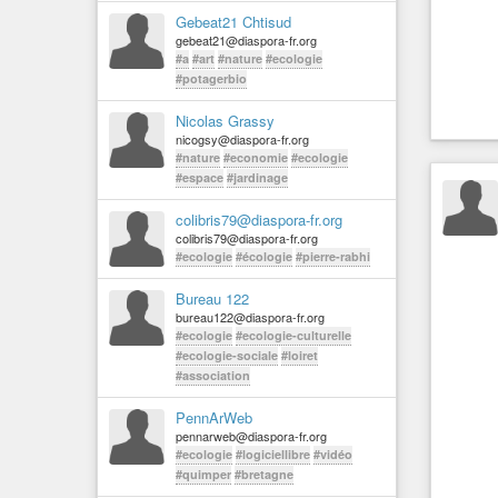
Gebeat21 Chtisud
gebeat21@diaspora-fr.org
#a
#art
#nature
#ecologie
#potagerbio
Nicolas Grassy
nicogsy@diaspora-fr.org
#nature
#economie
#ecologie
#espace
#jardinage
colibris79@diaspora-fr.org
colibris79@diaspora-fr.org
#ecologie
#écologie
#pierre-rabhi
Bureau 122
bureau122@diaspora-fr.org
#ecologie
#ecologie-culturelle
#ecologie-sociale
#loiret
#association
PennArWeb
pennarweb@diaspora-fr.org
#ecologie
#logiciellibre
#vidéo
#quimper
#bretagne