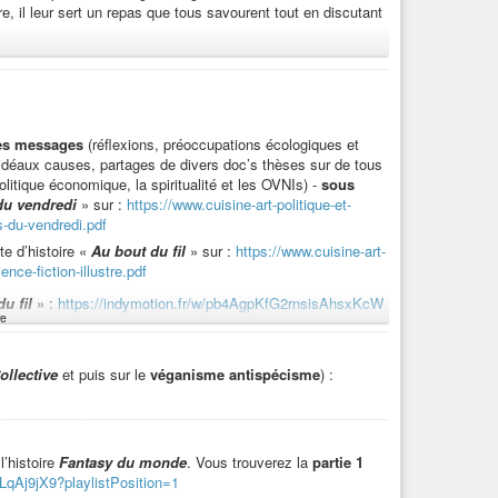
rre, il leur sert un repas que tous savourent tout en discutant
st une spécialité de votre planète ? Elle ressemble à… »
nos chefs ? »
des messages
(réflexions, préoccupations écologiques et
d’idéaux causes, partages de divers doc’s thèses sur de tous
litique économique, la spiritualité et les OVNIs) -
sous
du vendredi
» sur :
https://www.cuisine-art-politique-et-
tte ? Et puis aussi du plat principal, je ne sais quelle est
s-du-vendredi.pdf
 n’ai pas souvenir d’avoir mangé jusqu’alors un de la chair
te d’histoire «
Au bout du fil
» sur :
https://www.cuisine-art-
nce-fiction-illustre.pdf
e femme humaine de sorte à ce qu’elle accouche un beau jour
u fil
» :
https://indymotion.fr/w/pb4AgpKfG2rnsisAhsxKcW
it d’humaine, et à la place de nourrir le bébé avec son lait,
e
us les jours, et une fois bien dodu et bien tendre, couic, sur
rte d’histoire dont est extrait «
Au bout du fil
» :
tPosition=1
ollective
et puis sur le
véganisme antispécisme
) :
 fil
»
:
l’air grave. Et ceci dit, j’ai trouvé aussi savoureux,
tPosition=10
t à base d’œuf d’humaine ? Vous savez que cela n’existe pas
e de chercher à nous le faire croire. »
-ce pas le principal ! Et quant aux meringues, non, elles sont
l’histoire
Fantasy du monde
. Vous trouverez la
partie 1
ue ce qui doit renforcer l’appréciation par votre palais,
LqAj9jX9?playlistPosition=1
ine. »