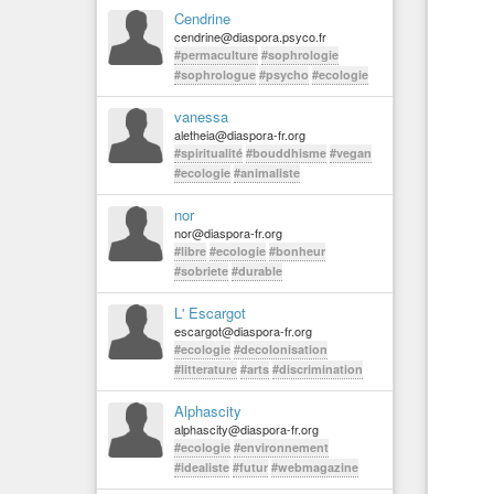
Cendrine
cendrine@diaspora.psyco.fr
#permaculture
#sophrologie
#sophrologue
#psycho
#ecologie
vanessa
aletheia@diaspora-fr.org
#spiritualité
#bouddhisme
#vegan
#ecologie
#animaliste
nor
nor@diaspora-fr.org
#libre
#ecologie
#bonheur
#sobriete
#durable
L' Escargot
escargot@diaspora-fr.org
#ecologie
#decolonisation
#litterature
#arts
#discrimination
Alphascity
alphascity@diaspora-fr.org
#ecologie
#environnement
#idealiste
#futur
#webmagazine