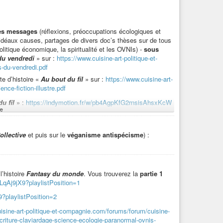
 l’antispécisme
», de Victor Duran-Le Peuch, auteur du
des messages
(réflexions, préoccupations écologiques et
d’idéaux causes, partages de divers doc’s thèses sur de tous
litique économique, la spiritualité et les OVNIs) -
sous
stre_
» :
du vendredi
» sur :
https://www.cuisine-art-politique-et-
s-du-vendredi.pdf
te d’histoire «
Au bout du fil
» sur :
https://www.cuisine-art-
nce-fiction-illustre.pdf
ttps://indymotion.fr/w/hYQScE5P55dyM9fmBWXB9Z
u fil
» :
https://indymotion.fr/w/pb4AgpKfG2rnsisAhsxKcW
, en toutes saisons.
e
rte d’histoire dont est extrait «
Au bout du fil
» :
tPosition=1
ollective
et puis sur le
véganisme antispécisme
) :
:
https://indymotion.fr/w/gTdLPmDHDMvhK1Ab6hRSdS
 fil
»
:
tPosition=10
://indymotion.fr/w/jeAUmhbFRPgKnyBMBWTTQ4
l’histoire
Fantasy du monde
. Vous trouverez la
partie 1
LqAj9jX9?playlistPosition=1
on.fr/w/wr8AZgxpSV9SbcJqZNJLUG
?playlistPosition=2
isine-art-politique-et-compagnie.com/forums/forum/cuisine-
criture-claviardage-science-ecologie-paranormal-ovnis-
lisationnelles
» titré «
Dangers caniculaires
» :