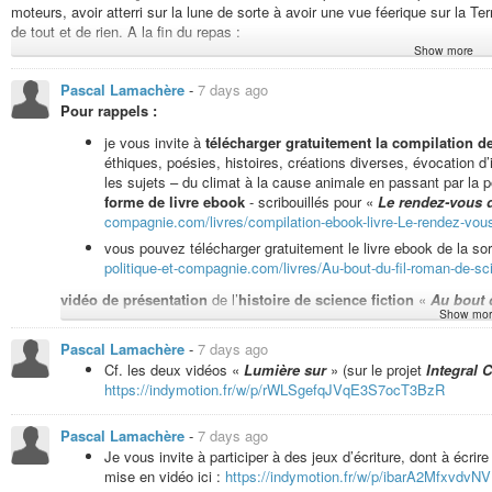
moteurs, avoir atterri sur la lune de sorte à avoir une vue féerique sur la Te
de tout et de rien. A la fin du repas :
Show more
Un convive : « C’était délicieux, j’ai particulièrement apprécié l’entrée, c’e
Pascal Lamachère
-
7 days ago
L’extraterrestre : « Non, de la vôtre ! »
Pour rappels :
Le convive : « Ah ! Je me disais bien ! Vous avez repris la recette d’un de 
je vous invite à
télécharger gratuitement la compilation 
L’extraterrestre : « C’était un soufflé au fromage de lait d’humaine ! »
éthiques, poésies, histoires, créations diverses, évocation 
les sujets – du climat à la cause animale en passant par la po
Le convive : « Quoi ? Euh… Yerk ! »
forme de livre ebook
- scribouillés pour «
Le rendez-vous 
Un autre convive : « Euh, vous plaisantez, hein ? Vous nous donnerez la rece
compagnie.com/livres/compilation-ebook-livre-Le-rendez-vou
votre astuce pour la cuisson du pavé qui a accompagné les légumes, mais je
vous pouvez télécharger gratuitement le livre ebook de la sor
aussi tendre et savoureuse. »
politique-et-compagnie.com/livres/Au-bout-du-fil-roman-de-scie
L’extraterrestre : « Une plaisanterie ? Non. La recette ? Vous fécondez un
vidéo de présentation
de l’
histoire de science fiction
«
Au bout d
d’un bébé, vous lui pompez son lait et le faites cailler pour du fromage de la
Show mor
vous le faites grossir avec d’autres aliments en prenant soin de le masser to
Liste de lecture pour tout écouter depuis le début
de la so
le grill ! »
Pascal Lamachère
-
7 days ago
https://indymotion.fr/w/p/jWBKt8zcJK9NQZgfzQ67cY?playlis
Cf. les deux vidéos «
Lumière sur
» (sur le projet
Integral C
Pour écouter zyeuter à partir de la lecture de «
Au bout du
Un autre convive : « Euh… Vous vous moquez de nous ? Vous jouez très bien 
https://indymotion.fr/w/p/rWLSgefqJVqE3S7ocT3BzR
https://indymotion.fr/w/p/jWBKt8zcJK9NQZgfzQ67cY?playlis
délicieux, succulent le dessert, ne me dites pas que les meringues étaien
? Qu’on ne casse pas des ovaires comme des œufs ? Vous seriez pas crédibl
Pascal Lamachère
-
7 days ago
L’extraterrestre : « Pourquoi je vous mentirais ? Et si vous avez aimé, n’est
Je vous invite à participer à des jeux d’écriture, dont à écrire 
à base d’aquafaba, de jus de cuisson de légumineuses de ma planète, juste q
mise en vidéo ici :
https://indymotion.fr/w/p/ibarA2MfxvdvNV
c’est un fourrage avec de la crème cacaotée à base de lait fermenté d’huma