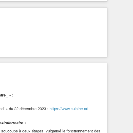
fondrement, ou à organiser dès aujourd’hui la redistribution du
rces
#politique
#pensee
stre_
» :
redi » du 22 décembre 2023 :
https://www.cuisine-art-
xtraterrestre
»
sa soucoupe à deux étages, vulgarisé le fonctionnement des