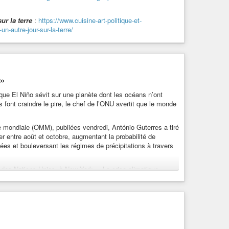
on=9
ur la terre
:
https://www.cuisine-art-politique-et-
-autre-jour-sur-la-terre/
es
-
Greendle et la plume chinée
:
ion=1
 »
ique El Niño sévit sur une planète dont les océans n’ont
font craindre le pire, le chef de l’ONU avertit que le monde
e mondiale (OMM), publiées vendredi, António Guterres a tiré
er entre août et octobre, augmentant la probabilité de
ées et bouleversant les régimes de précipitations à travers
mour
#sketch
#musique
#guitare
#livre
#livres
#lecture
nce
#sciences
#sciencefiction
#science-fiction
#fantasy
e des Nations Unies, à New York. « La crise climatique
ologie
#écologie
#vegan
#végan
#antispecisme
de-est-entre-en-terrain-inconnu/