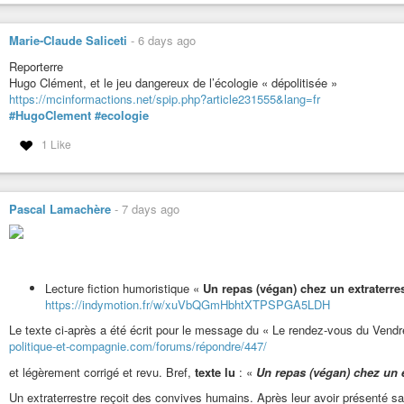
et sobre du monde est la barbarie sécuritaire.
La véritable question consiste-t-elle à bunkeriser nos privilèges jusqu’à l’ef
Marie-Claude Saliceti
-
6 days ago
vivant ?
Reporterre
#fr
#france
#fediverse
#diaspora
#ecologie
#climat
#frontieres
#ressou
Hugo Clément, et le jeu dangereux de l’écologie « dépolitisée »
https://mcinformactions.net/spip.php?article231555&lang=fr
#HugoClement
#ecologie
1 Like
Pascal Lamachère
-
7 days ago
Lecture fiction humoristique «
Un repas (végan) chez un extraterre
https://indymotion.fr/w/xuVbQGmHbhtXTPSPGA5LDH
Le texte ci-après a été écrit pour le message du « Le rendez-vous du Vend
politique-et-compagnie.com/forums/répondre/447/
et légèrement corrigé et revu. Bref,
texte lu
: «
Un repas (végan) chez un e
Un extraterrestre reçoit des convives humains. Après leur avoir présenté 