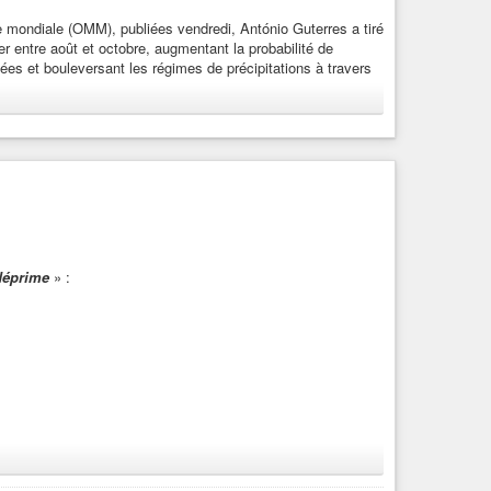
e mondiale (OMM), publiées vendredi, António Guterres a tiré
er entre août et octobre, augmentant la probabilité de
ées et bouleversant les régimes de précipitations à travers
e des Nations Unies, à New York. « La crise climatique
de-est-entre-en-terrain-inconnu
limatique El Niño sévit sur une planète dont les océans n’ont
déprime
» :