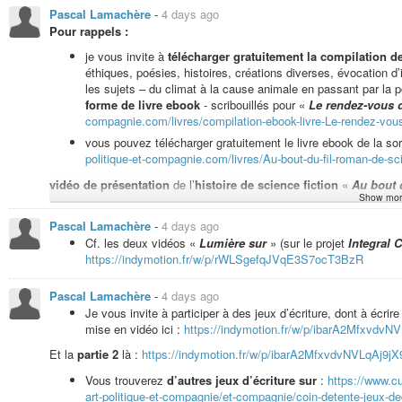
Expecto Patronum ! »
Pascal Lamachère
-
4 days ago
Pour rappels :
Pour vous inviter à lire entre autres «
En finir avec les idées fausses sur
podcast «
Comme un poisson dans l’eau
».
je vous invite à
télécharger gratuitement la compilation 
éthiques, poésies, histoires, créations diverses, évocation 
les sujets – du climat à la cause animale en passant par la po
Lecture fiction humoristique «
Un repas (végan) chez un extraterre
forme de livre ebook
- scribouillés pour «
Le rendez-vous 
https://indymotion.fr/w/xuVbQGmHbhtXTPSPGA5LDH
compagnie.com/livres/compilation-ebook-livre-Le-rendez-vou
vous pouvez télécharger gratuitement le livre ebook de la sor
politique-et-compagnie.com/livres/Au-bout-du-fil-roman-de-scie
Humeur à l’improvisation musicale pour
présentations de livres
:
h
vidéo de présentation
de l’
histoire de science fiction
«
Au bout d
Façon de vous inviter conseiller de la lecture pour cet été, et même au-delà
Show mor
Liste de lecture pour tout écouter depuis le début
de la so
Pascal Lamachère
-
4 days ago
https://indymotion.fr/w/p/jWBKt8zcJK9NQZgfzQ67cY?playlis
Cf. les deux vidéos «
Lumière sur
» (sur le projet
Integral C
Vidéo de lecture du poème «
Au temps de l’humeur ténébreuse
» 
Pour écouter zyeuter à partir de la lecture de «
Au bout du
https://indymotion.fr/w/p/rWLSgefqJVqE3S7ocT3BzR
https://indymotion.fr/w/p/jWBKt8zcJK9NQZgfzQ67cY?playlis
Vidéo de lecture du poème «
Humeur à l’intention lucide
» :
https
Pascal Lamachère
-
4 days ago
Je vous invite à participer à des jeux d’écriture, dont à écrire 
mise en vidéo ici :
https://indymotion.fr/w/p/ibarA2MfxvdvNV
vidéo de lecture de «
La fable des attentistes
» :
https://indymoti
Et la
partie 2
là :
https://indymotion.fr/w/p/ibarA2MfxvdvNVLqAj9jX9
Vous trouverez
d’autres jeux d’écriture sur
:
https://www.cu
art-politique-et-compagnie/et-compagnie/coin-detente-jeux-de
Vidéo de lecture de l’épisode 9 de «
Sur le front des urgences civi