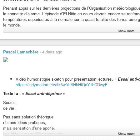
Prenant appui sur les dernières projections de l’Organisation météorologiqu
la sonnette d’alarme. L’épisode d’El Niño en cours devrait encore se renforc
températures supérieures à la normale sur la quasi-totalité des terres émerg
le monde.
Show more
« Le constat est sans appel », a lancé le Secrétaire général depuis le sièg
s’emballe ».
https://entreleslignesentrelesmots.wordpress.com/2026/08/03/el-nino-le-mon
Pascal Lamachère
-
4 days ago
#ecologie
El Niño : le monde est entré « en terrain inconnu »
Il revient tous les deux à sept ans. Mais cette fois-ci, le phénomène c
Vidéo humoristique sketch pour présentation lectures, «
Essai anti-
jamais été aussi chauds. Alors que de nouvelles prévisions météo…
https://indymotion.fr/w/tk6w9i19HhHiQaY1bCDwyF
Texte lu :
«
Essai anti-déprime
»
Soucis
de vie ;
Pas sans solution théorique
ni sans idées pratiques,
mais sensation d’une aporie,
tels idéaux entre détraqueurs pris.
Show more