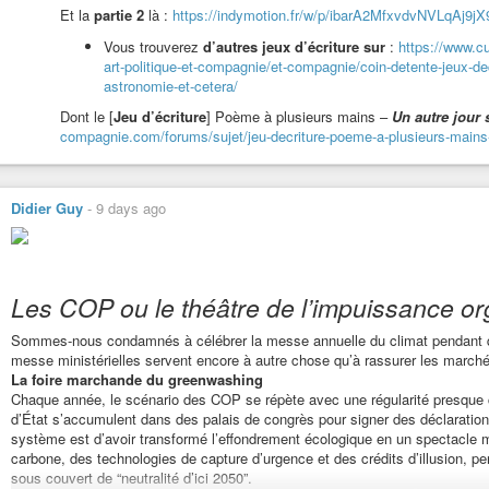
Et la
partie 2
là :
https://indymotion.fr/w/p/ibarA2MfxvdvNVLqAj9jX9
Le convive 1 : « De l’humour d’extraterrestre ? Et le principal, euh, ben, l
Vous trouverez
d’autres jeux d’écriture sur
:
https://www.cu
dites vrai, ferait qu’on ne les savourerait plus, qu’on ne voudrait plus en ma
art-politique-et-compagnie/et-compagnie/coin-detente-jeux-de
qui va avec serait plus fort que le sens des papilles, influerait sur notre a
astronomie-et-cetera/
crimes. »
Dont le [
Jeu d’écriture
] Poème à plusieurs mains –
Un autre jour s
L’extraterrestre : « Le manque d’éthique ? Du crime ? »
compagnie.com/forums/sujet/jeu-decriture-poeme-a-plusieurs-mains-un
Le convive 3 : « Ben, rendre enceinte une humaine contre sa volonté, puis lu
L’extraterrestre : « Des crimes chez les humains, vous n’êtes plus sur la Ter
Didier Guy
-
9 days ago
Le convive 2 : « Pour nous, cela ne change rien ! »
Le convive 1 : « Clairement rien, et nous qui vous prenions pour une espè
inconscience ? Que nous avoir servi un tel repas casse tout effort diploma
»
Les COP ou le théâtre de l’impuissance o
L’extraterrestre éclatant de rire : « Ah ah ah ah ah !!! Vos airs de dégoût,
moment. »
Sommes-nous condamnés à célébrer la messe annuelle du climat pendant q
messe ministérielles servent encore à autre chose qu’à rassurer les march
Le convive 2 : « Ouf ! C’était donc bien une plaisanterie ? »
La foire marchande du greenwashing
L’extraterrestre : « Une plaisanterie ? On peut dire, si ce n’est que mon inten
Chaque année, le scénario des COP se répète avec une régularité presque c
prendre conscience de certaines de vos contradictions, de votre propre man
d’État s’accumulent dans des palais de congrès pour signer des déclaration
autrement. J’ai pensé que ce serait plus impactant que de vous faire tout 
système est d’avoir transformé l’effondrement écologique en un spectacl
extraterrestres n’en sont pas moins dénués de conscience d’être vivant, 
carbone, des technologies de capture d’urgence et des crédits d’illusion, pe
une qualité d’esprit, de logique qui vous surprendrait si vous pouviez les 
sous couvert de “neutralité d’ici 2050”.