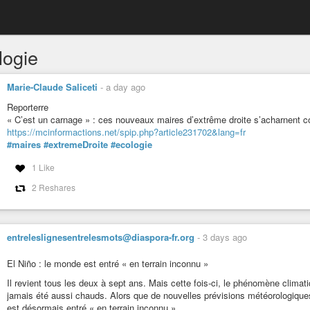
logie
Marie-Claude Saliceti
-
a day ago
Reporterre
« C’est un carnage » : ces nouveaux maires d’extrême droite s’acharnent co
https://mcinformactions.net/spip.php?article231702&lang=fr
#maires
#extremeDroite
#ecologie
1 Like
2 Reshares
entreleslignesentrelesmots@diaspora-fr.org
-
3 days ago
El Niño : le monde est entré « en terrain inconnu »
Il revient tous les deux à sept ans. Mais cette fois-ci, le phénomène climat
jamais été aussi chauds. Alors que de nouvelles prévisions météorologiques 
est désormais entré « en terrain inconnu ».