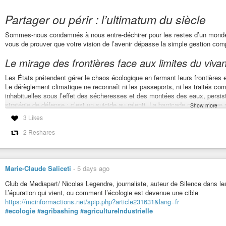
El Niño : le monde est entré « en terrain inconnu »
Vidéo humoristique sketch pour présentation lectures, « Essai ant
Il revient tous les deux à sept ans. Mais cette fois-ci, le phénomène c
Pour vous inviter à lire entre autres « En finir avec les idées fausses 
Partager ou périr : l’ultimatum du siècle
jamais été aussi chauds. Alors que de nouvelles prévisions météo…
podcast « Comme un poisson dans l'eau ». Texte lu : « Essai anti-dé...
Sommes-nous condamnés à nous entre-déchirer pour les restes d’un monde f
vous de prouver que votre vision de l’avenir dépasse la simple gestion com
Le mirage des frontières face aux limites du vivan
Les États prétendent gérer le chaos écologique en fermant leurs frontières et
Le dérèglement climatique ne reconnaît ni les passeports, ni les traités c
inhabituelles sous l’effet des sécheresses et des montées des eaux, persis
stratégie de défense : c’est un suicide au ralenti. La barricade nationale n
Show more
3 Likes
L’impasse du capitalisme extractiviste
2 Reshares
Penser que nous pourrons traverser le siècle avec la doctrine de la croissan
une “folie collective” abstraite, mais un modèle économique qui transforme
variables d’ajustement. La rhétorique du progrès continu masque mal une réal
maîtrise technique n’est qu’un anesthésiant pour retarder l’échéance.
Marie-Claude Saliceti
-
5 days ago
La solidarité comme impératif de survie
Club de Mediapart/ Nicolas Legendre, journaliste, auteur de Silence dans l
L’épuration qui vient, ou comment l’écologie est devenue une cible
Face à l’effondrement des écosystèmes, le partage n’est plus une option m
https://mcinformactions.net/spip.php?article231631&lang=fr
biologique de survie. Redistribuer les ressources, limiter drastiquement no
#ecologie
#agribashing
#agricultureIndustrielle
climatiques ne sont pas des concessions idéologiques, mais des actes de pr