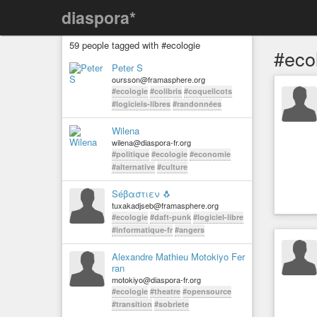
diaspora*
59 people tagged with #ecologie
#eco
Peter S
oursson@framasphere.org
#ecologie
#colibris
#coquelicots
#logiciels-libres
#randonnées
Wilena
wilena@diaspora-fr.org
#politique
#ecologie
#economie
#alternative
#culture
Séβαστιεν 🐧
tuxakadjseb@framasphere.org
#ecologie
#daft-punk
#logiciel-libre
#informatique-fr
#angers
Alexandre Mathieu Motokiyo Fer
ran
motokiyo@diaspora-fr.org
#ecologie
#theatre
#opensource
#transition
#sobriete