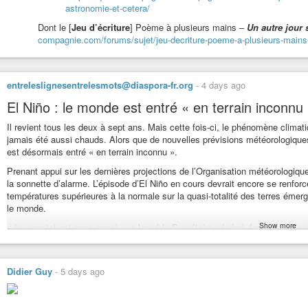
astronomie-et-cetera/
https://indymotion.fr/w/p/poNs3xNm2top3kzYwfHBsn?playlistPositi
Dont le [
Jeu d’écriture
] Poème à plusieurs mains –
Un autre jour s
compagnie.com/forums/sujet/jeu-decriture-poeme-a-plusieurs-mains-un
Vidéos de lecture du premier chapitre du roman
Les pages déchiré
https://indymotion.fr/w/p/8AS2zp7TPVxHrQznMy31ZJ?playlistPosit
Merci de votre écoute,
entreleslignesentrelesmots@diaspora-fr.org
-
4 days ago
merci de votre attention,
El Niño : le monde est entré « en terrain inconnu
Bonne fin de mois juillet, bon début de mois d’août,
Bon courage.
Il revient tous les deux à sept ans. Mais cette fois-ci, le phénomène climat
jamais été aussi chauds. Alors que de nouvelles prévisions météorologiques 
est désormais entré « en terrain inconnu ».
Prenant appui sur les dernières projections de l’Organisation météorologiqu
la sonnette d’alarme. L’épisode d’El Niño en cours devrait encore se renforc
températures supérieures à la normale sur la quasi-totalité des terres émerg
le monde.
#poesie
#poésie
#poeme
#poème
#slam
#harrypotter
#harry-potter
#hu
#santé
#nature
#culture
#litterature
#littérature
#journal
#histoire
#scie
Show more
« Le constat est sans appel », a lancé le Secrétaire général depuis le sièg
#heroicfantasy
#fantaisie
#politique
#philosophie
#environnement
#ec
s’emballe ».
#antispécisme
https://entreleslignesentrelesmots.wordpress.com/2026/08/03/el-nino-le-mon
Didier Guy
-
5 days ago
#ecologie