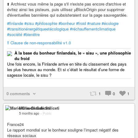
⬆️ Archivez vous même la page s'il n'existe pas encore d'archive et
évitez ainsi les pisteurs, puis ulilisez µBlockOrigin pour supprimer
d'éventuelles bannières qui subsisteraient sur la page sauvegardée.
#finlande
#sisu
#philosophie
#bonheur
#froid
#nature
#écologie
#transitionénergétiqueetécologique
#réchauffementclimatique
#société
#bienêtre
‼️ Clause de non-responsabilité v1.0
À la base du bonheur finlandais, le « sisu », une philosophie
du froid
Une fois encore, la Finlande arrive en tête du classement des pays
les plus heureux au monde. Et si c’était le résultat d’une forme de
sagesse locale, le sisu ?
0 comments
1
0
1
Marie-Claude Saliceti
5 months ago
–
Public
France24
Le rapport mondial sur le bonheur souligne l’impact négatif des
réseaux sociaux