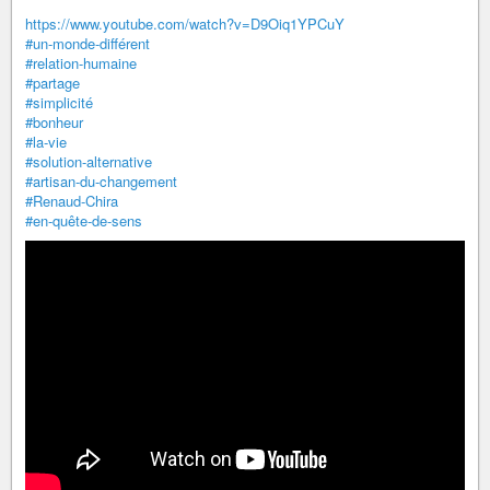
https://www.youtube.com/watch?v=D9Oiq1YPCuY
#un-monde-différent
#relation-humaine
#partage
#simplicité
#bonheur
#la-vie
#solution-alternative
#artisan-du-changement
#Renaud-Chira
#en-quête-de-sens