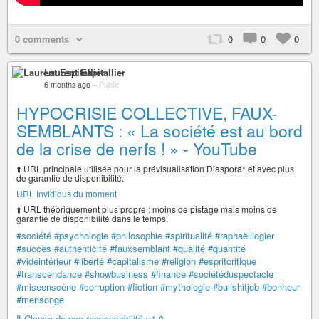
0 comments
0
0
0
Laurent Espitallier
6 months ago
–
Public
HYPOCRISIE COLLECTIVE, FAUX-
SEMBLANTS : « La société est au bord
de la crise de nerfs ! » - YouTube
⬆️ URL principale utilisée pour la prévisualisation Diaspora* et avec plus
de garantie de disponibilité.
URL Invidious du moment
⬆️ URL théoriquement plus propre : moins de pistage mais moins de
garantie de disponibilité dans le temps.
#société
#psychologie
#philosophie
#spiritualité
#raphaëlliogier
#succès
#authenticité
#fauxsemblant
#qualité
#quantité
#videintérieur
#liberté
#capitalisme
#religion
#espritcritique
#transcendance
#showbusiness
#finance
#sociétéduspectacle
#miseenscène
#corruption
#fiction
#mythologie
#bullshitjob
#bonheur
#mensonge
‼️ Clause de non-responsabilité v1.0