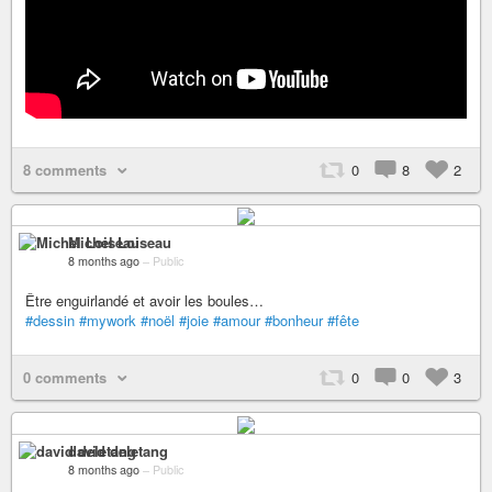
8 comments
0
8
2
Michel Loiseau
8 months ago
–
Public
Être enguirlandé et avoir les boules…
#dessin
#mywork
#noël
#joie
#amour
#bonheur
#fête
0 comments
0
0
3
david deletang
8 months ago
–
Public