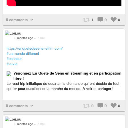
0 comments
1
0
0
Lou
6 months ago
–
Public
https://enquetedesens-lefilm.com/
#un-monde-différent
#bonheur
#la-vie
Visionnez En Quête de Sens en streaming et en participation
libre !
Le road trip initiatique de deux amis d’enfance qui ont décidé de tout
quitter pour questionner la marche du monde. A voir et partager !
0 comments
0
0
0
Lou
6 months ago
–
Public