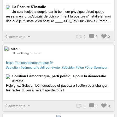
La Posture S’Installe
Je suis toujours surpris par le bonheur physique direct que je
ressens en lotus,Surpris de voir comment la posture s’installe en moi
dès que je m’installe en posture.____ ©FJ_Fev 2026Books / Partic…
0 comments
0
0
0
Lou
3 months ago
–
Public
https://solutiondemocratique.fr/
#solution
#démocratie
#direct
#voter
#décider
#bien
#être
#bonheur
Solution Démocratique, parti politique pour la démocratie
directe
Rejoignez Solution Démocratique et passez à l’action pour changer
les règles du jeu à l'avantage de tous !
0 comments
0
0
0