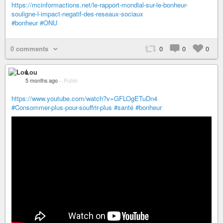
https://mcinformactions.net/le-rapport-mondial-sur-le-bonheur-
souligne-l-impact-negatif-des-reseaux-sociaux
#bonheur
#ONU
0 comments
0
0
0
Lou
5 months ago
–
Public
https://www.youtube.com/watch?v=GFLOgETuDn4
#Consommer-plus-pour-souffrir-plus
#santé
#bonheur