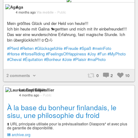
Aga
4 months ago
Via mobile
–
Public
Mein größtes Glück und der Held von heute!!!
Ich bin heute mit Galina 🐎geritten und mich mit ihr einbefreundet!!!
Das war eine wunderschöne Erfahrung, fast magische Stunde. Ich
bin überglücklich!!!☺️💞🐴
#Pferd
#Reiten
#Glücksgefühle
#Freude
#Spaß
#meinFoto
#Horse
#HorseRiding
#FeelingsOfHappiness
#Joy
#Fun
#MyPhoto
#Cheval
#Équitation
#Bonheur
#Joie
#Plaisir
#maPhoto
2 comments
0
2
10
Laurent Espitallier
4 months ago
–
Public
À la base du bonheur finlandais, le
sisu, une philosophie du froid
⬆️ URL principale utilisée pour la prévisualisation Diaspora* et avec plus
de garantie de disponibilité.
💾 archive.org