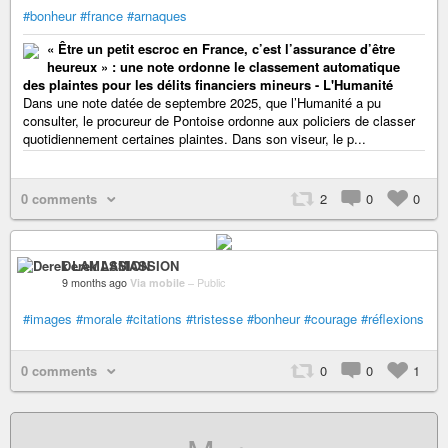
#bonheur
#france
#arnaques
« Être un petit escroc en France, c’est l’assurance d’être
heureux » : une note ordonne le classement automatique
des plaintes pour les délits financiers mineurs - L'Humanité
Dans une note datée de septembre 2025, que l’Humanité a pu
consulter, le procureur de Pontoise ordonne aux policiers de classer
quotidiennement certaines plaintes. Dans son viseur, le p...
0 comments
2
0
0
Derek LAMASSION
9 months ago
Via mobile
–
Public
#images
#morale
#citations
#tristesse
#bonheur
#courage
#réflexions
0 comments
0
0
1