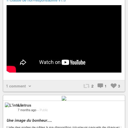
1 comment
2
1
3
L'intrus
7 months ago
–
Public
Une image du bonheur….
Liste des sortes de pâtes à ma disposition (plusieurs paquets de chaque) :