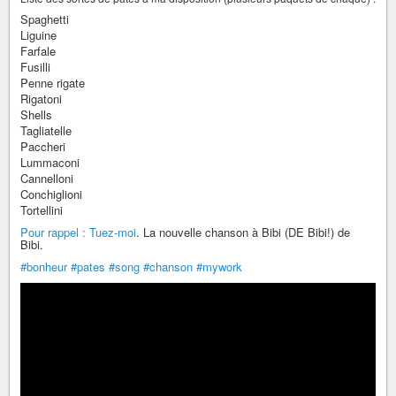
Spaghetti
Liguine
Farfale
Fusilli
Penne rigate
Rigatoni
Shells
Tagliatelle
Paccheri
Lummaconi
Cannelloni
Conchiglioni
Tortellini
Pour rappel : Tuez-moi
. La nouvelle chanson à Bibi (DE Bibi!) de
Bibi.
#bonheur
#pates
#song
#chanson
#mywork