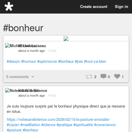
Create account
Sign in
#bonheur
Michel Loiseau
about a month ago
–
Public
#dessin
#humour
#optimisme
#bonheur
#joie
#tout-va-bien
0 comments
2
0
1
Notes & Silence
about a month ago
–
Public
Je suis toujours surpris par le bonheur physique direct que je ressens
en lotus.
https://notesandsilence.com/2026/02/15/la-posture-sinstalle/
#zazen
#meditation
#silence
#pratique
#spiritualité
#conscience
#posture
#bonheur