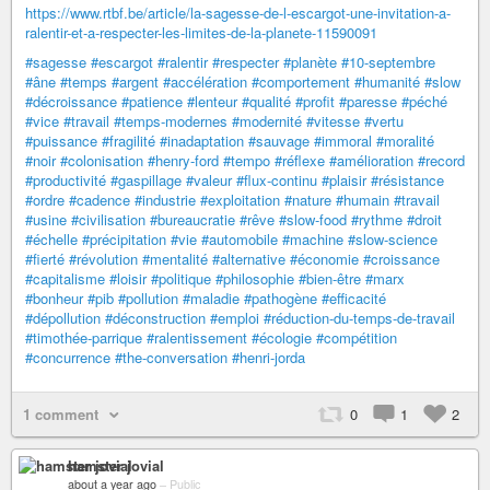
https://www.rtbf.be/article/la-sagesse-de-l-escargot-une-invitation-a-
ralentir-et-a-respecter-les-limites-de-la-planete-11590091
#sagesse
#escargot
#ralentir
#respecter
#planète
#10-septembre
#âne
#temps
#argent
#accélération
#comportement
#humanité
#slow
#décroissance
#patience
#lenteur
#qualité
#profit
#paresse
#péché
#vice
#travail
#temps-modernes
#modernité
#vitesse
#vertu
#puissance
#fragilité
#inadaptation
#sauvage
#immoral
#moralité
#noir
#colonisation
#henry-ford
#tempo
#réflexe
#amélioration
#record
#productivité
#gaspillage
#valeur
#flux-continu
#plaisir
#résistance
#ordre
#cadence
#industrie
#exploitation
#nature
#humain
#travail
#usine
#civilisation
#bureaucratie
#rêve
#slow-food
#rythme
#droit
#échelle
#précipitation
#vie
#automobile
#machine
#slow-science
#fierté
#révolution
#mentalité
#alternative
#économie
#croissance
#capitalisme
#loisir
#politique
#philosophie
#bien-être
#marx
#bonheur
#pib
#pollution
#maladie
#pathogène
#efficacité
#dépollution
#déconstruction
#emploi
#réduction-du-temps-de-travail
#timothée-parrique
#ralentissement
#écologie
#compétition
#concurrence
#the-conversation
#henri-jorda
1 comment
0
1
2
hamster jovial
about a year ago
–
Public