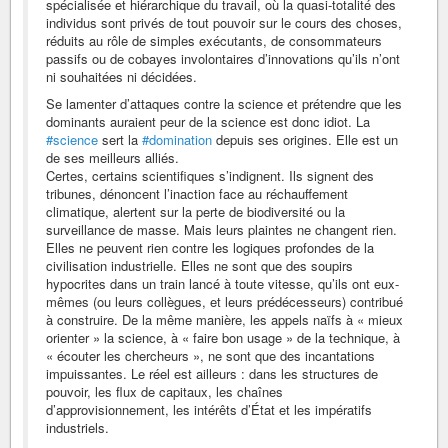
spécialisée et hiérarchique du travail, où la quasi-totalité des
individus sont privés de tout pouvoir sur le cours des choses,
réduits au rôle de simples exécutants, de consommateurs
passifs ou de cobayes involontaires d’innovations qu’ils n’ont
ni souhaitées ni décidées.
Se lamenter d’attaques contre la science et prétendre que les
dominants auraient peur de la science est donc idiot. La
#science
sert la
#domination
depuis ses origines. Elle est un
de ses meilleurs alliés.
Certes, certains scientifiques s’indignent. Ils signent des
tribunes, dénoncent l’inaction face au réchauffement
climatique, alertent sur la perte de biodiversité ou la
surveillance de masse. Mais leurs plaintes ne changent rien.
Elles ne peuvent rien contre les logiques profondes de la
civilisation industrielle. Elles ne sont que des soupirs
hypocrites dans un train lancé à toute vitesse, qu’ils ont eux-
mêmes (ou leurs collègues, et leurs prédécesseurs) contribué
à construire. De la même manière, les appels naïfs à « mieux
orienter » la science, à « faire bon usage » de la technique, à
« écouter les chercheurs », ne sont que des incantations
impuissantes. Le réel est ailleurs : dans les structures de
pouvoir, les flux de capitaux, les chaînes
d’approvisionnement, les intérêts d’État et les impératifs
industriels.