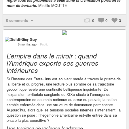
régler tous les problèmes à cette aune la civilisation porterait le
nom de barbarie.
Mireille MOUTTE
0 comments
0
0
3
Didier Guy
6 months ago
–
Public
L’empire dans le miroir : quand
l’Amérique exporte ses guerres
intérieures
Si l’histoire des États-Unis est souvent narrée à travers le prisme de
la liberté et du progrès, une lecture plus sombre de sa trajectoire
géopolitique révèle une continuité belliqueuse inquiétante. De
l’expansion territoriale sanglante du XIXe siècle à l’émergence
contemporaine de courants radicaux au cœur du pouvoir, la nation
semble enfermée dans une structure de domination permanente.
Aujourd’hui, alors que les tensions sociales internes s’intensifient, la
question se pose : l’hégémonie américaine est-elle entrée dans sa
phase la plus coercitive ?
Une tradition de violence fondatrice