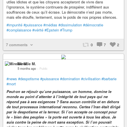
utiles idiotes et que les citoyens accepteront de vivre dans
l’ignorance, le système continuera de prospérer, indifférent aux
souffrances de ceux qu’il écrase. La démocratie n’est pas morte,
mais elle étouffe, lentement, sous le poids de nos propres silences.
#impunité
#puissance
#médias
#dissimulation
#démocratie
#complaisance
#vérité
#Epstein
#Trump
7 comments
0
7
2
Mireille M.
5 months ago
–
Public
#news
#despotisme
#puissance
#domination
#civilisation
#barbarie
#mort
Peut-on se réjouir qu’une puissance, un homme, domine le
monde au point d’attenter à l’intégrité de tout pays qui ne
répond pas à ses exigences ? Sans aucun contrôle et en dehors
de tout processus international reconnu. Certes l’Iran était dirigé
par le despotisme et la terreur. Si l’on accepte ce concept pour
le « bien des peuples » la porte est ouverte à tous les abus. Je
suis contre la peine de mort sans exception. Si l’on pouvait