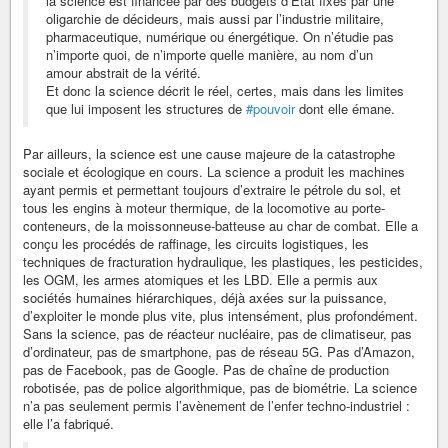
la science est financée par des budgets d’État fixés par une
oligarchie de décideurs, mais aussi par l’industrie militaire,
pharmaceutique, numérique ou énergétique. On n’étudie pas
n’importe quoi, de n’importe quelle manière, au nom d’un
amour abstrait de la vérité.
Et donc la science décrit le réel, certes, mais dans les limites
que lui imposent les structures de
#pouvoir
dont elle émane.
Par ailleurs, la science est une cause majeure de la catastrophe
sociale et écologique en cours. La science a produit les machines
ayant permis et permettant toujours d’extraire le pétrole du sol, et
tous les engins à moteur thermique, de la locomotive au porte-
conteneurs, de la moissonneuse-batteuse au char de combat. Elle a
conçu les procédés de raffinage, les circuits logistiques, les
techniques de fracturation hydraulique, les plastiques, les pesticides,
les OGM, les armes atomiques et les LBD. Elle a permis aux
sociétés humaines hiérarchiques, déjà axées sur la puissance,
d’exploiter le monde plus vite, plus intensément, plus profondément.
Sans la science, pas de réacteur nucléaire, pas de climatiseur, pas
d’ordinateur, pas de smartphone, pas de réseau 5G. Pas d’Amazon,
pas de Facebook, pas de Google. Pas de chaîne de production
robotisée, pas de police algorithmique, pas de biométrie. La science
n’a pas seulement permis l’avènement de l’enfer techno-industriel :
elle l’a fabriqué.