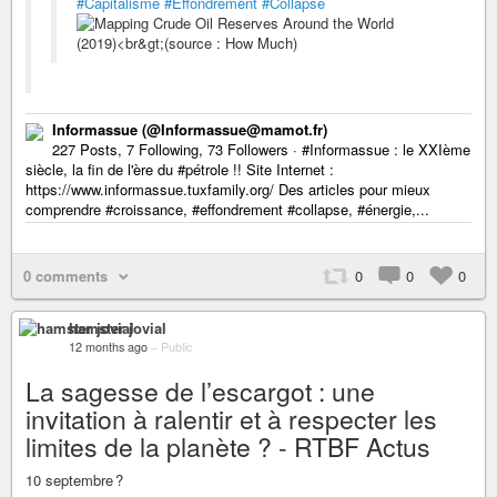
#Capitalisme
#Effondrement
#Collapse
Informassue (@Informassue@mamot.fr)
227 Posts, 7 Following, 73 Followers · #Informassue : le XXIème
siècle, la fin de l'ère du #pétrole !! Site Internet :
https://www.informassue.tuxfamily.org/ Des articles pour mieux
comprendre #croissance, #effondrement #collapse, #énergie,...
0 comments
0
0
0
hamster jovial
12 months ago
–
Public
La sagesse de l’escargot : une
invitation à ralentir et à respecter les
limites de la planète ? - RTBF Actus
10 septembre ?