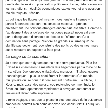
guerre de Sécession : polarisation politique extrême, défiance envers
les institutions, inégalités économiques explosives, et une question
raciale toujours irrésolue.
Et voilà que les figures qui incarnent ces tensions internes – je
pense à certains discours nationalistes radicaux – prônent
ouvertement une politique étrangère encore plus assertive. Comme si
l’apaisement des angoisses domestiques passait nécessairement
par la désignation d’ennemis extérieurs et l’affirmation d’une
domination sans partage. "Rendre sa grandeur à l’Amérique" ne
signifie pas seulement reconstruire des ponts ou des usines, mais
aussi restaurer sa capacité à faire peur.
Le piège de la coercition
Je crains que cette dynamique ne soit contre-productive. Plus les
États-Unis chercheront à maintenir leur hégémonie par la force brute
– sanctions économiques unilatérales, menaces militaires, guerres
technologiques – plus ils accéléreront la formation d’un monde
multipolaire qui se construit précisément
contre
eux. La Chine, la
Russie, mais aussi des puissances régionales comme l’Inde, le
Brésil ou l’Iran, apprennent rapidement à naviguer, contourner et
finalement défier cette suprématie.
L’ironie tragique, c’est que la phase la plus coercitive de la puissance
américaine pourrait bien coïncider avec son déclin relatif. Lorsqu’on