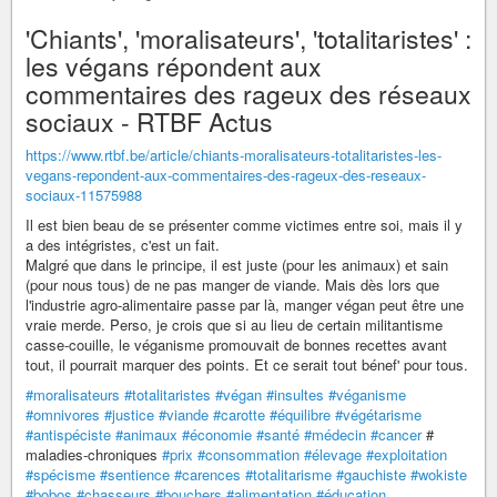
'Chiants', 'moralisateurs', 'totalitaristes' :
les végans répondent aux
commentaires des rageux des réseaux
sociaux - RTBF Actus
https://www.rtbf.be/article/chiants-moralisateurs-totalitaristes-les-
vegans-repondent-aux-commentaires-des-rageux-des-reseaux-
sociaux-11575988
Il est bien beau de se présenter comme victimes entre soi, mais il y
a des intégristes, c'est un fait.
Malgré que dans le principe, il est juste (pour les animaux) et sain
(pour nous tous) de ne pas manger de viande. Mais dès lors que
l'industrie agro-alimentaire passe par là, manger végan peut être une
vraie merde. Perso, je crois que si au lieu de certain militantisme
casse-couille, le véganisme promouvait de bonnes recettes avant
tout, il pourrait marquer des points. Et ce serait tout bénef' pour tous.
#moralisateurs
#totalitaristes
#végan
#insultes
#véganisme
#omnivores
#justice
#viande
#carotte
#équilibre
#végétarisme
#antispéciste
#animaux
#économie
#santé
#médecin
#cancer
#
maladies-chroniques
#prix
#consommation
#élevage
#exploitation
#spécisme
#sentience
#carences
#totalitarisme
#gauchiste
#wokiste
#bobos
#chasseurs
#bouchers
#alimentation
#éducation