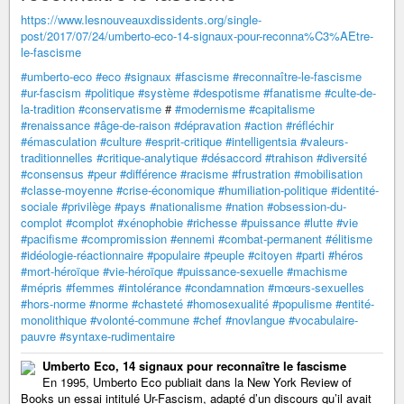
https://www.lesnouveauxdissidents.org/single-
post/2017/07/24/umberto-eco-14-signaux-pour-reconna%C3%AEtre-
le-fascisme
#umberto-eco
#eco
#signaux
#fascisme
#reconnaître-le-fascisme
#ur-fascism
#politique
#système
#despotisme
#fanatisme
#culte-de-
la-tradition
#conservatisme
#
#modernisme
#capitalisme
#renaissance
#âge-de-raison
#dépravation
#action
#réfléchir
#émasculation
#culture
#esprit-critique
#intelligentsia
#valeurs-
traditionnelles
#critique-analytique
#désaccord
#trahison
#diversité
#consensus
#peur
#différence
#racisme
#frustration
#mobilisation
#classe-moyenne
#crise-économique
#humiliation-politique
#identité-
sociale
#privilège
#pays
#nationalisme
#nation
#obsession-du-
complot
#complot
#xénophobie
#richesse
#puissance
#lutte
#vie
#pacifisme
#compromission
#ennemi
#combat-permanent
#élitisme
#idéologie-réactionnaire
#populaire
#peuple
#citoyen
#parti
#héros
#mort-héroïque
#vie-héroïque
#puissance-sexuelle
#machisme
#mépris
#femmes
#intolérance
#condamnation
#mœurs-sexuelles
#hors-norme
#norme
#chasteté
#homosexualité
#populisme
#entité-
monolithique
#volonté-commune
#chef
#novlangue
#vocabulaire-
pauvre
#syntaxe-rudimentaire
Umberto Eco, 14 signaux pour reconnaître le fascisme
En 1995, Umberto Eco publiait dans la New York Review of
Books un essai intitulé Ur-Fascism, adapté d’un discours qu’il avait