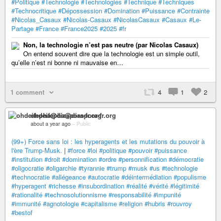
#Politique
#Technologie
#Technologies
#Technique
#Techniques
#Technocritique
#Dépossession
#Domination
#Puissance
#Contrainte
#Nicolas_Casaux
#Nicolas-Casaux
#NicolasCasaux
#Casaux
#Le-
Partage
#France
#France2025
#2025
#fr
Non, la technologie n’est pas neutre (par Nicolas Casaux)
On entend sou­vent dire que la tech­no­lo­gie est un simple outil,
qu’elle n’est ni bonne ni mau­vaise en…
1 comment
4
1
2
ohdeifepha@diaspora-fr.org
about a year ago
–
Public
(99+) Force sans loi : les hyperagents et les mutations du pouvoir à
l'ère Trump-Musk.
|
#force
#loi
#politique
#pouvoir
#puissance
#institution
#droit
#domination
#ordre
#personnification
#démocratie
#oligocratie
#oligarchie
#tyrannie
#trump
#musk
#us
#technologie
#technocratie
#allégeance
#autocratie
#déintermédiation
#populisme
#hyperagent
#richesse
#insubordination
#réalité
#vérité
#légitimité
#rationalité
#technosolutionnisme
#responsabilité
#impunité
#immunité
#agnotologie
#capitalisme
#religion
#hubris
#rouvroy
#bestof