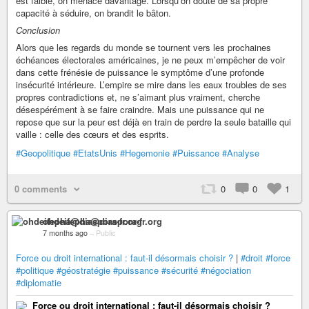
est faible, on menace davantage. Lorsqu’on doute de sa propre
capacité à séduire, on brandit le bâton.
Conclusion
Alors que les regards du monde se tournent vers les prochaines
échéances électorales américaines, je ne peux m’empêcher de voir
dans cette frénésie de puissance le symptôme d’une profonde
insécurité intérieure. L’empire se mire dans les eaux troubles de ses
propres contradictions et, ne s’aimant plus vraiment, cherche
désespérément à se faire craindre. Mais une puissance qui ne
repose que sur la peur est déjà en train de perdre la seule bataille qui
vaille : celle des cœurs et des esprits.
#Geopolitique
#EtatsUnis
#Hegemonie
#Puissance
#Analyse
0 comments
0
0
1
ohdeifepha@diaspora-fr.org
7 months ago
–
Public
Force ou droit international : faut-il désormais choisir ?
|
#droit
#force
#politique
#géostratégie
#puissance
#sécurité
#négociation
#diplomatie
Force ou droit international : faut-il désormais choisir ?