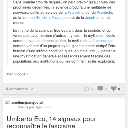
Sans prendre trop de risques, on peut prévoir qu’au cours des
prochaines décennies, la science produira une multitude de
nouveaux outils au service de la
#surveillance
, du
#contrôle
,
de la
#rentabilité
, de la
#puissance
et de la
#destruction
du
monde.
Le mythe de la science, très courant dans la société, et qui
va de pair avec nombre d’autres mythes – le mythe de l’école
comme invention émancipatrice, le mythe de la
#technologie
comme vecteur d’un progrès ayant glorieusement extirpé l’être
humain d’une infâme condition quasi-animale, etc., – perpétue
une mystification générale et l’asservissement fasciné des
populations aux institutions qui les dominent et les exploitent.
#technopush
0 comments
0
0
0
hamster jovial
about a year ago
–
Public
Umberto Eco, 14 signaux pour
reconnaître le fascisme