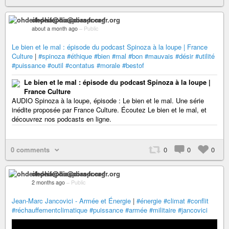
ohdeifepha@diaspora-fr.org
about a month ago
–
Public
Le bien et le mal : épisode du podcast Spinoza à la loupe | France
Culture
|
#spinoza
#éthique
#bien
#mal
#bon
#mauvais
#désir
#utilité
#puissance
#outil
#contatus
#morale
#bestof
Le bien et le mal : épisode du podcast Spinoza à la loupe |
France Culture
AUDIO Spinoza à la loupe, épisode : Le bien et le mal. Une série
inédite proposée par France Culture. Écoutez Le bien et le mal, et
découvrez nos podcasts en ligne.
0 comments
0
0
0
ohdeifepha@diaspora-fr.org
2 months ago
–
Public
Jean-Marc Jancovici - Armée et Énergie
|
#énergie
#climat
#conflit
#réchauffementclimatique
#puissance
#armée
#militaire
#jancovici