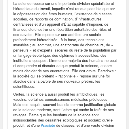
La science repose sur une importante division spécialisée et
hiérarchique du travail, laquelle n’est rendue possible que par
la dépossession des êtres humains, l’existence de classes
sociales, de rapports de domination, d’infrastructures
centralisées et d’un appareil d’État capable d’imposer, de
financer, d’orchestrer une répartition autoritaire des rôles et
des savoirs. Elle repose sur une architecture sociale
profondément hiérarchisée : à la base, des techniciens
invisibles ; au sommet, une aristocratie de chercheurs, de «
penseurs » et d’experts, séparés du reste de la population par
un langage ésotérique, des diplômes inaccessibles, des
institutions opaques. L’immense majorité des humains ne peut
ni comprendre ni discuter ce que produit la science, encore
moins décider de ses orientations. Elle doit croire. Paradoxe :
la société qui se prétend « rationnelle » repose sur une foi
absolue dans la parole de ses nouveaux prêtres, les
scientifiques.
Certes, la science a aussi produit les antibiotiques, les
vaccins, certaines connaissances médicales précieuses.
Mais ces acquis, souvent brandis comme justification globale
de la science moderne, sont l’arbre qui cache la forêt de ses
ravages. Parce que les bienfaits de la science sont
indissociables des désastres écologiques et sociaux qu'elle
produit, et d'une
#société
de classes, et d’une vaste division