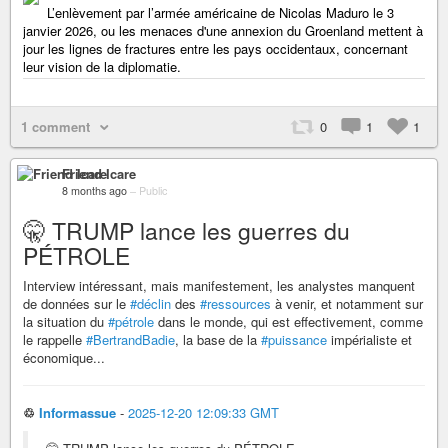
L’enlèvement par l’armée américaine de Nicolas Maduro le 3
janvier 2026, ou les menaces d'une annexion du Groenland mettent à
jour les lignes de fractures entre les pays occidentaux, concernant
leur vision de la diplomatie.
1 comment
0
1
1
Friend Icare
8 months ago
–
Public
🤫 TRUMP lance les guerres du
PÉTROLE
Interview intéressant, mais manifestement, les analystes manquent
de données sur le
#déclin
des
#ressources
à venir, et notamment sur
la situation du
#pétrole
dans le monde, qui est effectivement, comme
le rappelle
#BertrandBadie
, la base de la
#puissance
impérialiste et
économique...
♲
Informassue
-
2025-12-20 12:09:33 GMT