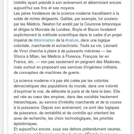
intérêts ayant présidé à son avènement et déterminant encore
aujourd’hui ses fins et ses moyens.
Les pères fondateurs de la science moderne travaillaient à la
solde de riches dirigeants. Galilée, par exemple, fut soutenu
par les Médicis. Newton fut anobli par la Couronne britannique
et dirigea la Monnaie de Londres. Boyle et Bacon fondaient
explicitement la méthode scientifique dans le cadre d’un projet
impérial de
#domination
de la
#nature
, dans une logique
coloniale, marchande et extractiviste. Toute sa vie, Léonard
de Vinci chercha à plaire à de puissants mécènes — les
Sforza à Milan, les Médicis à Florence, François Ier en
France, etc. — non pas seulement en peignant des Madones,
mais surtout en proposant ses services d’ingénieur militaire,
de concepteur de machines de guerre.
La science moderne n’a pas été créée par les volontés
démocratiques des populations du monde, dans une volonté
d’exprimer le vrai, de défendre le juste et de faire le bien. Elle
est née au cœur des empires, dans des sociétés hautement
hiérarchiques, au service d’intérêts marchands et de la course
à la puissance. Depuis son avènement, ce sont des logiques
de puissance, de rentabilité et de contrôle qui orientent les
axes de recherche, les choix technologiques, les priorités
épistémiques.
Et aujourd’hui encore, sous ses dehors prétendument neutres,