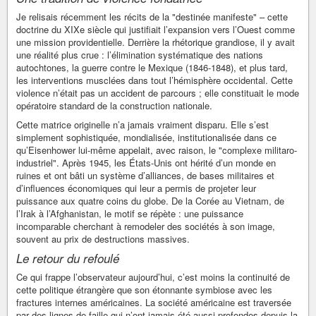
Je relisais récemment les récits de la "destinée manifeste" – cette
doctrine du XIXe siècle qui justifiait l’expansion vers l’Ouest comme
une mission providentielle. Derrière la rhétorique grandiose, il y avait
une réalité plus crue : l’élimination systématique des nations
autochtones, la guerre contre le Mexique (1846-1848), et plus tard,
les interventions musclées dans tout l’hémisphère occidental. Cette
violence n’était pas un accident de parcours ; elle constituait le mode
opératoire standard de la construction nationale.
Cette matrice originelle n’a jamais vraiment disparu. Elle s’est
simplement sophistiquée, mondialisée, institutionalisée dans ce
qu’Eisenhower lui-même appelait, avec raison, le "complexe militaro-
industriel". Après 1945, les États-Unis ont hérité d’un monde en
ruines et ont bâti un système d’alliances, de bases militaires et
d’influences économiques qui leur a permis de projeter leur
puissance aux quatre coins du globe. De la Corée au Vietnam, de
l’Irak à l’Afghanistan, le motif se répète : une puissance
incomparable cherchant à remodeler des sociétés à son image,
souvent au prix de destructions massives.
Le retour du refoulé
Ce qui frappe l’observateur aujourd’hui, c’est moins la continuité de
cette politique étrangère que son étonnante symbiose avec les
fractures internes américaines. La société américaine est traversée
par des lignes de faille qui n’ont jamais été aussi profondes depuis la