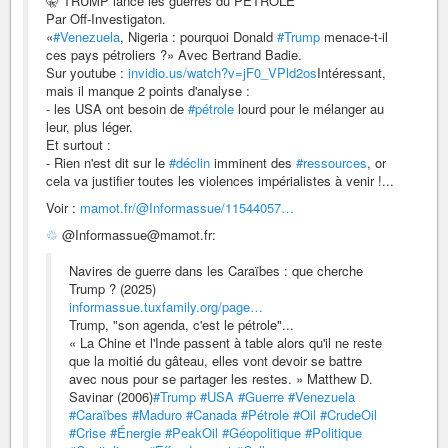
🤫 TRUMP lance les guerres du PÉTROLE
Par Off-Investigaton.
«
#Venezuela
, Nigeria : pourquoi Donald
#Trump
menace-t-il
ces pays pétroliers ?» Avec Bertrand Badie.
Sur youtube :
invidio.us/watch?v=jF0_VPld2os
Intéressant,
mais il manque 2 points d'analyse :
- les USA ont besoin de
#pétrole
lourd pour le mélanger au
leur, plus léger.
Et surtout :
- Rien n'est dit sur le
#déclin
imminent des
#ressources
, or
cela va justifier toutes les violences impérialistes à venir !...
Voir :
mamot.fr/@Informassue/11544057…
♲
@Informassue@mamot.fr:
Navires de guerre dans les Caraïbes : que cherche
Trump ? (2025)
informassue.tuxfamily.org/page…
Trump, "son agenda, c'est le pétrole"...
« La Chine et l'Inde passent à table alors qu'il ne reste
que la moitié du gâteau, elles vont devoir se battre
avec nous pour se partager les restes. » Matthew D.
Savinar (2006)
#Trump
#USA
#Guerre
#Venezuela
#Caraïbes
#Maduro
#Canada
#Pétrole
#Oil
#CrudeOil
#Crise
#Énergie
#PeakOil
#Géopolitique
#Politique