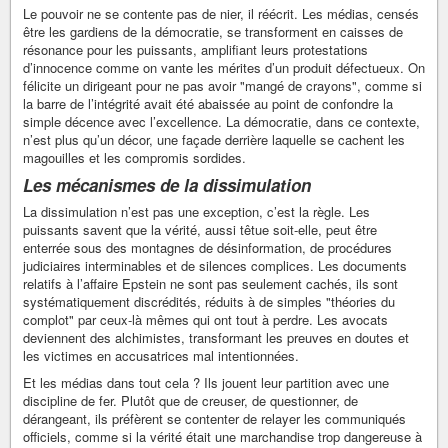
Le pouvoir ne se contente pas de nier, il réécrit. Les médias, censés
être les gardiens de la démocratie, se transforment en caisses de
résonance pour les puissants, amplifiant leurs protestations
d’innocence comme on vante les mérites d’un produit défectueux. On
félicite un dirigeant pour ne pas avoir "mangé de crayons", comme si
la barre de l’intégrité avait été abaissée au point de confondre la
simple décence avec l’excellence. La démocratie, dans ce contexte,
n’est plus qu’un décor, une façade derrière laquelle se cachent les
magouilles et les compromis sordides.
Les mécanismes de la dissimulation
La dissimulation n’est pas une exception, c’est la règle. Les
puissants savent que la vérité, aussi têtue soit-elle, peut être
enterrée sous des montagnes de désinformation, de procédures
judiciaires interminables et de silences complices. Les documents
relatifs à l’affaire Epstein ne sont pas seulement cachés, ils sont
systématiquement discrédités, réduits à de simples "théories du
complot" par ceux-là mêmes qui ont tout à perdre. Les avocats
deviennent des alchimistes, transformant les preuves en doutes et
les victimes en accusatrices mal intentionnées.
Et les médias dans tout cela ? Ils jouent leur partition avec une
discipline de fer. Plutôt que de creuser, de questionner, de
dérangeant, ils préfèrent se contenter de relayer les communiqués
officiels, comme si la vérité était une marchandise trop dangereuse à