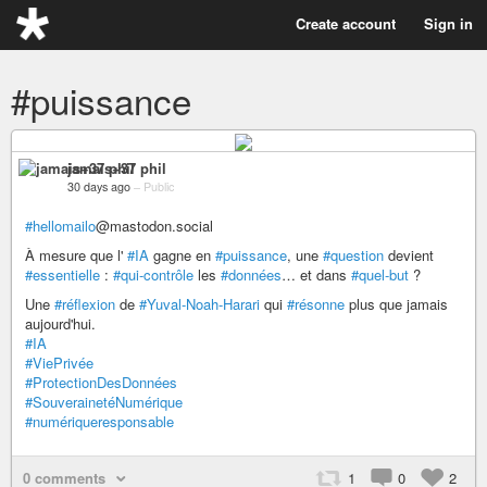
Create account
Sign in
#puissance
jamais+37 phil
30 days ago
–
Public
#hellomailo
@mastodon.social
À mesure que l'
#IA
gagne en
#puissance
, une
#question
devient
#essentielle
:
#qui-contrôle
les
#données
… et dans
#quel-but
?
Une
#réflexion
de
#Yuval-Noah-Harari
qui
#résonne
plus que jamais
aujourd'hui.
#IA
#ViePrivée
#ProtectionDesDonnées
#SouverainetéNumérique
#numériqueresponsable
0 comments
1
0
2