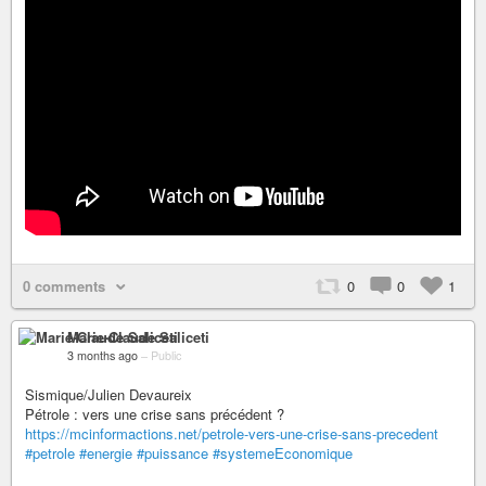
0 comments
0
0
1
Marie-Claude Saliceti
3 months ago
–
Public
Sismique/Julien Devaureix
Pétrole : vers une crise sans précédent ?
https://mcinformactions.net/petrole-vers-une-crise-sans-precedent
#petrole
#energie
#puissance
#systemeEconomique