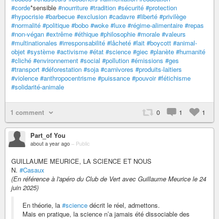
#corde
*sensible
#nourriture
#tradition
#sécurité
#protection
#hypocrisie
#barbecue
#exclusion
#cadavre
#liberté
#privilège
#normalité
#politique
#bobo
#woke
#luxe
#régime-alimentaire
#repas
#non-végan
#extrême
#éthique
#philosophie
#morale
#valeurs
#multinationales
#irresponsabilité
#lâcheté
#lait
#boycott
#animal-
objet
#système
#activisme
#état
#science
#giec
#planète
#humanité
#cliché
#environnement
#social
#pollution
#émissions
#ges
#transport
#déforestation
#soja
#carnivores
#produits-laitiers
#violence
#anthropocentrisme
#puissance
#pouvoir
#fétichisme
#solidarité-animale
1 comment
0
1
1
Part_of You
about a year ago
–
Public
GUILLAUME MEURICE, LA SCIENCE ET NOUS
N.
#Casaux
(En référence à l'apéro du Club de Vert avec Guillaume Meurice le 24
juin 2025)
En théorie, la
#science
décrit le réel, admettons.
Mais en pratique, la science n’a jamais été dissociable des