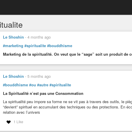
itualite
Le Shoshin
-
4 months ago
#marketing
#spiritualite
#bouddhisme
Marketing de la spiritualité. On veut que le “sage” soit un produit d
Le Shoshin
-
5 months ago
#bouddhisme
#ou
#autre
#spiritualite
La Spiritualité n’est pas une Consommation
La spiritualité peu impore sa forme ne se vit pas à travers des outils, le piè
“devient” spirituel en accumulant des techniques ou des protections. En é
relation avec l’univers
1 Like