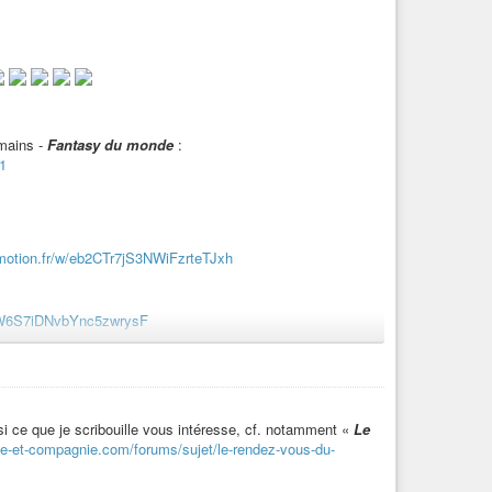
 mains -
Fantasy du monde
:
1
ymotion.fr/w/eb2CTr7jS3NWiFzrteTJxh
mxW6S7iDNvbYnc5zwrysF
4 :
https://www.cuisine-art-politique-et-
John Lennon.
 si ce que je scribouille vous intéresse, cf. notamment «
Le
que-et-compagnie.com/forums/sujet/le-rendez-vous-du-
 improvisation à la guitare acoustique et vidéos prises du
nFeM