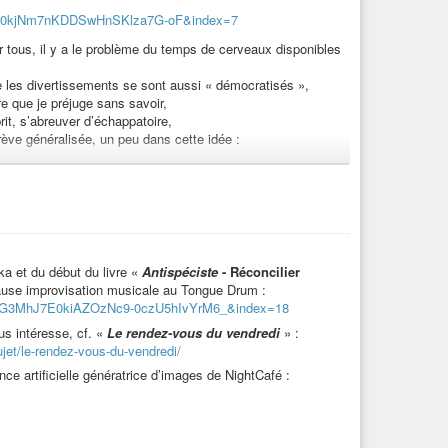
rique
#guitareélectrique
#guitare-electrique
J7E0kjNm7nKDDSwHnSKlza7G-oF&index=7
rsounds
#recette
#cuisine
#cuisinemaison
mrmondialisation.org/tribune-urgence-ecologique-on-nous-
our tous, il y a le problème du temps de cerveaux disponibles
nformations
#actu
#actualite
#actualité
#histoire
#conte
mal
#ovni
#ovnis
#limerick
#limericks
#humour
#serieux
e les divertissements se sont aussi « démocratisés »,
ualite
#spiritualité
#revolution
#révolution
#slam
#poesie
que jour !
:
https://mrmondialisation.org/je-suis-
re que je préjuge sans savoir,
llaCiao
#Bella-Ciao
#reve
#rêve
#saison
#printemps
#ete
rit, s’abreuver d’échappatoire,
ture
#auteur
#ecrivain
#écrivain
#lecture
#litterature
grève généralisée, un peu dans cette idée :
éâtre
#politique
#Gaza
#Palestine
#Ukraine
#Russie
icule
#climat
#changementclimatique
?v=noBfRyfnQew
x
#cause
#causeanimale
#cause-animale
#nature
#culture
#antispecisme
#antispécisme
#antispeciste
://enquetedesens-lefilm.com/
soucis s’éveiller.
tre, car c’est son ami qui lui avait suggéré,
a et du début du livre «
Antispéciste
- Réconcilier
n électrochoc, les a fait se révolutionner,
ause improvisation musicale au Tongue Drum :
ux disponibles ou non pour être à de la cause des causes
LWG3MhJ7E0kiAZOzNc9-0czU5hIvYrM6_&index=18
ous intéresse, cf. «
Le rendez-vous du vendredi
» :
jet/le-rendez-vous-du-vendredi/
ire sur le plan systémique, paradigmatique,
 libre, du mode de fonctionnement de l’ère, il faut pouvoir
nce artificielle génératrice d’images de NightCafé :
t économique,
 21 au 22 janvier 2023 (10ème vidéo sur cette histoire
sons qu’on peut rêver !
/7494322434221346070