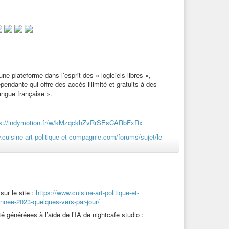
 de cette recette.
c des illustrations et rythmée de pauses musicales - d’une
sant par l’ère du temps
, sur cette liste de lecture :
on=1
ne plateforme dans l’esprit des « logiciels libres »,
ndante qui offre des accès illimité et gratuits à des
langue française ».
 (28ème vidéo sur cette histoire poétique) :
ps://indymotion.fr/w/kMzqckhZvRrSEsCARbFxRx
e vidéo cette histoire poétique) :
.cuisine-art-politique-et-compagnie.com/forums/sujet/le-
:
https://www.cuisine-art-politique-et-
déos sur indymotion.fr, alors si pas encore vues les
vidéos
23-quelques-vers-par-jour/
, et cetera
, rendez-vous sur :
sur le site :
https://www.cuisine-art-politique-et-
nnee-2023-quelques-vers-par-jour/
vRrSEsCARbFxRx
 généréees à l’aide de l’IA de nightcafe studio :