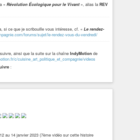
la «
Révolution Écologique pour le Vivant
», alias la
REV
 2023, si pas encore écouté, [
Histoire poétique à suivre
]
ww.cuisine-art-politique-et-compagnie.com/forums/sujet/le-
déo sur cette histoire poétique) :
622375190
t des idées telles que celles du réseau salariat
a, si ce que je scribouille vous intéresse, cf. «
Le rendez-
tion Écologique pour le Vivant
», alias la
REV
:
 ?
compagnie.com/forums/sujet/le-rendez-vous-du-vendredi/
ratégies / propositions face à l’urgence climatique
:
22 au 24 août. Cf.
le programme
:
603243866435836/
rogramme-2025.pdf
 suivre, ainsi que la suite sur la chaîne
IndyMotion
de
et salaires
:
https://www.youtube.com/watch?
motion.fr/c/cuisine_art_politique_et_compagnie/videos
youtube.com/watch?v=QC6vSVRA23Y
uivre
:
es
:
ale de l’alimentation (du transport, du logement etc.)
:
au cou,
t cetera, à avoir peur
tatut social élevé ?
:
https://mrmondialisation.org/top-9-pire-arguments-
isation.org/pire-methodes-greenwashing/
»
 le danger,
#vidéos
#film
#cine
#ciné
#cinema
#cinéma
#scene
 12 au 14 janvier 2023 (7ème vidéo sur cette histoire
Révolution maintenant !
» :
-artificielle
#musique
#tonguedrum
#tongue-drum