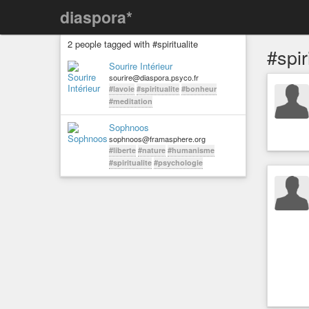
diaspora*
2 people tagged with #spiritualite
#spir
Sourire Intérieur
sourire@diaspora.psyco.fr
#lavoie
#spiritualite
#bonheur
#meditation
Sophnoos
sophnoos@framasphere.org
#liberte
#nature
#humanisme
#spiritualite
#psychologie