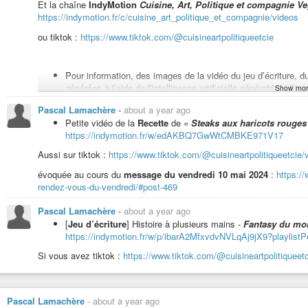
Et la chaîne
IndyMotion
Cuisine, Art, Politique et compagnie V
https://indymotion.fr/c/cuisine_art_politique_et_compagnie/videos
Lecture de l’épisode 4 de «
Sur le front des urgences civilisationn
ou tiktok :
https://www.tiktok.com/@cuisineartpolitiqueetcie
https://indymotion.fr/w/p/poNs3xNm2top3kzYwfHBsn?playlistPositi
Pour information, des images de la vidéo du jeu d’écriture,
Lecture du poème «
Accalmie d’été
», avec improvisation musicale e
générées à l’aide de l’intelligence artificielle génératrice d’i
Show mor
https://indymotion.fr/w/uahMtBfLSbSExeXnVbuo86
et :
https://www.krea.ai
Pascal Lamachère
-
about a year ago
Petite vidéo de la
Recette
de «
Steaks aux haricots rouge
et :
https://fr.vidnoz.com/
ASMR poético-politique
, avec poèmes Haïkus
Sur la pointe de l’
https://indymotion.fr/w/edAKBQ7GwWtCMBKE971V17
https://indymotion.fr/w/6VXwu8jSNWenmB8J43K3E4
Aussi sur tiktok :
https://www.tiktok.com/@cuisineartpolitiqueetci
évoquée au cours du
message du vendredi 10 mai 2024
:
https:/
Petite vidéo pour vous présenter un plat, le
Palak paneer (végan) au
rendez-vous-du-vendredi/#post-469
https://www.tiktok.com/@cuisineartpolitiqueetcie/video/7532079162
Pascal Lamachère
-
about a year ago
J’ai adapté la recette que vous trouverez sur :
https://patateetcornichon.co
[
Jeu d’écriture
] Histoire à plusieurs mains -
Fantasy du mo
Adaptation
(pour 4 personnes ou pour 4 repas) : Pour 500 g de tofu, 300 g 
https://indymotion.fr/w/p/ibarA2MfxvdvNVLqAj9jX9?playlistP
jus (ou vous pouvez faire avec 800 g de tomates), 250 ml de crème végétale
Si vous avez tiktok :
https://www.tiktok.com/@cuisineartpolitique
Pour la saumure
: 300 ml d’eau, 2.5 c à c de sel, 56 ml de vinaigre.
Niveau épices
: 1 c à c de cumin, 2 c à c de curcuma, 2 c à c de garam ma
0.5 c à c de paprika fumé fort.
Pascal Lamachère
-
about a year ago