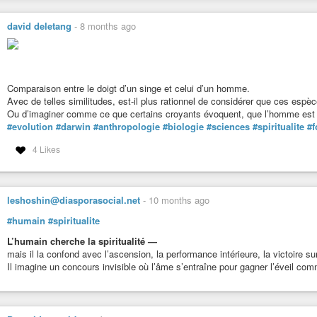
david deletang
-
8 months ago
Comparaison entre le doigt d’un singe et celui d’un homme.
Avec de telles similitudes, est-il plus rationnel de considérer que ces espè
Ou d’imaginer comme ce que certains croyants évoquent, que l’homme est u
#evolution
#darwin
#anthropologie
#biologie
#sciences
#spiritualite
#f
4 Likes
leshoshin@diasporasocial.net
-
10 months ago
#humain
#spiritualite
L’humain cherche la spiritualité —
mais il la confond avec l’ascension, la performance intérieure, la victoire sur
Il imagine un concours invisible où l’âme s’entraîne pour gagner l’éveil co