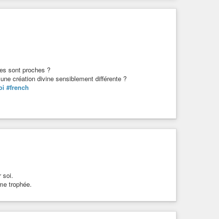
ces sont proches ?
ne création divine sensiblement différente ?
oi
#french
 soi.
mme trophée.