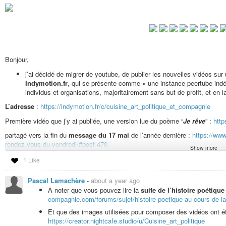
Environ 1 c à c de sel et des pincées de poivre moulu en fin de cuisson.
Pour le déroulé de la recette
, cf. sur le site de la cheffe végane à l’origine
Vous pouvez retrouver l’intégralité de la lecture mise en vidéo – ave
histoire philo-poétique, de la fantasy à la science-fiction en pas
Bonjour,
https://indymotion.fr/w/p/jWBKt8zcJK9NQZgfzQ67cY?playlistPositi
j’ai décidé de migrer de youtube, de publier les nouvelles vidéos sur u
Et sur tiktok :
https://www.tiktok.com/@cuisineartpolitiqueetcie
Indymotion.fr
, qui se présente comme « une instance peertube indépe
individus et organisations, majoritairement sans but de profit, et en 
Dont les deux derniers “épisodes” :
L’adresse
:
https://indymotion.fr/c/cuisine_art_politique_et_compagnie
[
Histoire poétique à suivre
] Lecture du texte écrit le 25 et 26 février 2023
https://indymotion.fr/w/p/jWBKt8zcJK9NQZgfzQ67cY?playlistPosition=28
Première vidéo que j’y ai publiée, une version lue du poème “
Je rêve
” :
htt
[
Fin de l’Histoire poétique
] Lecture du texte écrit le 27 février 2023 (29èm
partagé vers la fin du
message du 17 mai
de l’année dernière :
https://www
https://indymotion.fr/w/p/jWBKt8zcJK9NQZgfzQ67cY?playlistPosition=29
rendez-vous-du-vendredi/#post-470
Show more
1 Like
Vous retrouvez les
vidéos, le texte et liens de docs suggérés
sur 
À noter que je ne publierai probablement pas toutes les anciennes vi
compagnie.com/forums/sujet/histoire-poetique-au-cours-de-lannee-20
Pascal Lamachère
-
about a year ago
de recettes, des vidéos de pause musicale, de lecture de poèmes
À noter que vous pouvez lire la
suite de l’histoire poétique
https://www.youtube.com/@CuisineArtPolitiqueetCompagnie
compagnie.com/forums/sujet/histoire-poetique-au-cours-de-la
Et si vous avez TikTok :
https://www.tiktok.com/@cuisineartpolitiqueetcie
Lecture du poème «
Je rêve
» :
https://indymotion.fr/w/kMzqckhZ
Et que des images utilisées pour composer des vidéos ont été
https://creator.nightcafe.studio/u/Cuisine_art_politique