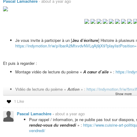
Pascal Lamachère
-
about a year ago
Je vous invite à participer à un [
Jeu d’écriture
] Histoire à plusieurs
https://indymotion.fr/w/p/ibarA2MfxvdvNVLqAj9jX9?playlistPosition=
Et puis à regarder :
Montage vidéo de lecture du poème «
A cœur d’aile
» :
https://ind
Vidéo de lecture du poème «
Action
» :
https://indymotion.fr/w/5
Show more
écrit pour le message du «
Le rendez-vous du vendredi
» du 15 mars 202
1 Like
compagnie.com/forums/sujet/le-rendez-vous-du-vendredi/#post-461
avec clins d’œil à deux photos couvertures de la chanson «
Imagine
» de 
Pascal Lamachère
-
about a year ago
Pour rappel / information, je ne publie pas tout sur diaspora,
rendez-vous du vendredi
» :
https://www.cuisine-art-politi
Lecture du poème «
Sur la pointe de l’été 2025
», accompagné d’une
vendredi/
et depuis le jardin :
https://indymotion.fr/w/5yFYwvnUKYRx6E6cea