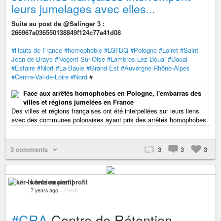
leurs jumelages avec elles...
Suite au post de @Salinger 3 :
266967a036550138849f124c77a41d08
#Hauts-de-France
#homophobie
#LGTBQ
#Pologne
#Loiret
#Saint-
Jean-de-Braye
#Nogent-Sur-Oise
#Lambres-Lez-Douai
#Douai
#Estaire
#Niort
#La-Baule
#Grand-Est
#Auvergne-Rhône-Alpes
#Centre-Val-de-Loire
#Nord
#
Face aux arrêtés homophobes en Pologne, l'embarras des
villes et régions jumelées en France
Des villes et régions françaises ont été interpellées sur leurs liens
avec des communes polonaises ayant pris des arrêtés homophobes.
3 comments
3
3
3
kêr-Is ancien profil
7 years ago
–
Public
#CRA
Centre de Rétention