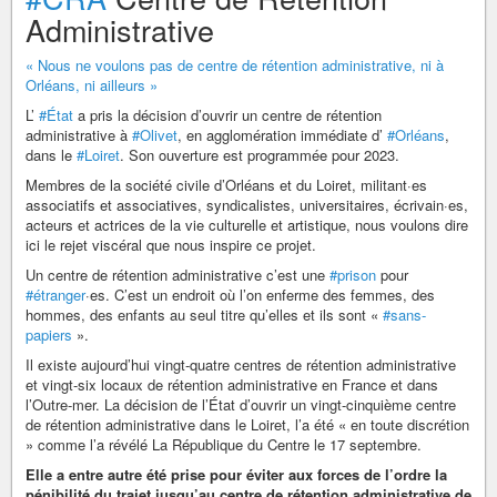
Administrative
« Nous ne voulons pas de centre de rétention administrative, ni à
Orléans, ni ailleurs »
L’
#État
a pris la décision d’ouvrir un centre de rétention
administrative à
#Olivet
, en agglomération immédiate d’
#Orléans
,
dans le
#Loiret
. Son ouverture est programmée pour 2023.
Membres de la société civile d’Orléans et du Loiret, militant·es
associatifs et associatives, syndicalistes, universitaires, écrivain·es,
acteurs et actrices de la vie culturelle et artistique, nous voulons dire
ici le rejet viscéral que nous inspire ce projet.
Un centre de rétention administrative c’est une
#prison
pour
#étranger
·es. C’est un endroit où l’on enferme des femmes, des
hommes, des enfants au seul titre qu’elles et ils sont «
#sans-
papiers
».
Il existe aujourd’hui vingt-quatre centres de rétention administrative
et vingt-six locaux de rétention administrative en France et dans
l’Outre-mer. La décision de l’État d’ouvrir un vingt-cinquième centre
de rétention administrative dans le Loiret, l’a été « en toute discrétion
» comme l’a révélé La République du Centre le 17 septembre.
Elle a entre autre été prise pour éviter aux forces de l’ordre la
pénibilité du trajet jusqu’au centre de rétention administrative de