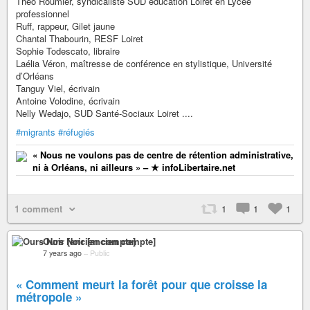
Théo Roumier, syndicaliste SUD éducation Loiret en Lycée
professionnel
Ruff, rappeur, Gilet jaune
Chantal Thabourin, RESF Loiret
Sophie Todescato, libraire
Laélia Véron, maîtresse de conférence en stylistique, Université
d’Orléans
Tanguy Viel, écrivain
Antoine Volodine, écrivain
Nelly Wedajo, SUD Santé-Sociaux Loiret ....
#migrants
#réfugiés
« Nous ne voulons pas de centre de rétention administrative,
ni à Orléans, ni ailleurs » – ★ infoLibertaire.net
1 comment
1
1
1
Ours Noir [ancien compte]
7 years ago
–
Public
« Comment meurt la forêt pour que croisse la
métropole »