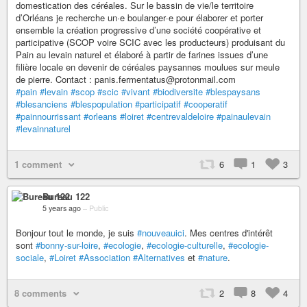
domestication des céréales. Sur le bassin de vie/le territoire
d’Orléans je recherche un·e boulanger·e pour élaborer et porter
ensemble la création progressive d’une société coopérative et
participative (SCOP voire SCIC avec les producteurs) produisant du
Pain au levain naturel et élaboré à partir de farines issues d’une
filière locale en devenir de céréales paysannes moulues sur meule
de pierre. Contact : panis.fermentatus@protonmail.com
#pain
#levain
#scop
#scic
#vivant
#biodiversite
#blespaysans
#blesanciens
#blespopulation
#participatif
#cooperatif
#painnourrissant
#orleans
#loiret
#centrevaldeloire
#painaulevain
#levainnaturel
1 comment
6
1
3
Bureau 122
5 years ago
–
Public
Bonjour tout le monde, je suis
#nouveauici
. Mes centres d'intérêt
sont
#bonny-sur-loire
,
#ecologie
,
#ecologie-culturelle
,
#ecologie-
sociale
,
#Loiret
#Association
#Alternatives
et
#nature
.
8 comments
2
8
4