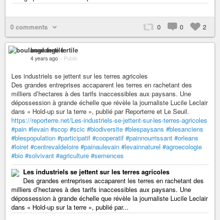
0 comments
0
0
2
boulange fertile
4 years ago
–
Public
Les industriels se jettent sur les terres agricoles
Des grandes entreprises accaparent les terres en rachetant des
milliers d’hectares à des tarifs inaccessibles aux paysans. Une
dépossession à grande échelle que révèle la journaliste Lucile Leclair
dans « Hold-up sur la terre », publié par Reporterre et Le Seuil.
https://reporterre.net/Les-industriels-se-jettent-sur-les-terres-agricoles
#pain
#levain
#scop
#scic
#biodiversite
#blespaysans
#blesanciens
#blespopulation
#participatif
#cooperatif
#painnourrissant
#orleans
#loiret
#centrevaldeloire
#painaulevain
#levainnaturel
#agroecologie
#bio
#solvivant
#agriculture
#semences
Les industriels se jettent sur les terres agricoles
Des grandes entreprises accaparent les terres en rachetant des
milliers d’hectares à des tarifs inaccessibles aux paysans. Une
dépossession à grande échelle que révèle la journaliste Lucile Leclair
dans « Hold-up sur la terre », publié par...