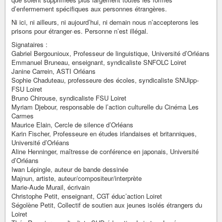
d’enfermement spécifiques aux personnes étrangères.
Ni ici, ni ailleurs, ni aujourd’hui, ni demain nous n’accepterons les
prisons pour étranger·es. Personne n’est illégal.
Signataires :
Gabriel Bergounioux, Professeur de linguistique, Université d’Orléans
Emmanuel Bruneau, enseignant, syndicaliste SNFOLC Loiret
Janine Carrein, ASTI Orléans
Sophie Chaduteau, professeure des écoles, syndicaliste SNUipp-
FSU Loiret
Bruno Chirouse, syndicaliste FSU Loiret
Myriam Djebour, responsable de l’action culturelle du Cinéma Les
Carmes
Maurice Elain, Cercle de silence d’Orléans
Karin Fischer, Professeure en études irlandaises et britanniques,
Université d’Orléans
Aline Henninger, maîtresse de conférence en japonais, Université
d’Orléans
Iwan Lépingle, auteur de bande dessinée
Majnun, artiste, auteur/compositeur/interprète
Marie-Aude Murail, écrivain
Christophe Petit, enseignant, CGT éduc’action Loiret
Ségolène Petit, Collectif de soutien aux jeunes isolés étrangers du
Loiret