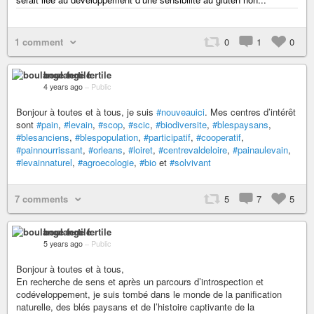
1 comment
0
1
0
boulange fertile
4 years ago
–
Public
Bonjour à toutes et à tous, je suis
#nouveauici
. Mes centres d’intérêt
sont
#pain
,
#levain
,
#scop
,
#scic
,
#biodiversite
,
#blespaysans
,
#blesanciens
,
#blespopulation
,
#participatif
,
#cooperatif
,
#painnourrissant
,
#orleans
,
#loiret
,
#centrevaldeloire
,
#painaulevain
,
#levainnaturel
,
#agroecologie
,
#bio
et
#solvivant
7 comments
5
7
5
boulange fertile
5 years ago
–
Public
Bonjour à toutes et à tous,
En recherche de sens et après un parcours d’introspection et
codéveloppement, je suis tombé dans le monde de la panification
naturelle, des blés paysans et de l’histoire captivante de la