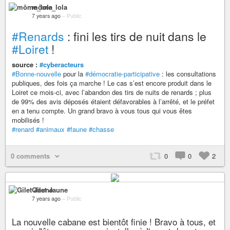
môme_lola
7 years ago
–
Public
#Renards
: fini les tirs de nuit dans le
#Loiret
!
source :
#cyberacteurs
#Bonne-nouvelle
pour la
#démocratie-participative
: les consultations
publiques, des fois ça marche ! Le cas s’est encore produit dans le
Loiret ce mois-ci, avec l’abandon des tirs de nuits de renards ; plus
de 99% des avis déposés étaient défavorables à l’arrêté, et le préfet
en a tenu compte. Un grand bravo à vous tous qui vous êtes
mobilisés !
#renard
#animaux
#faune
#chasse
0 comments
0
0
2
Gilet Jaune
7 years ago
–
Public
La nouvelle cabane est bientôt finie ! Bravo à tous, et