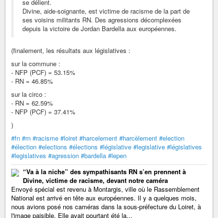
se délient.
Divine, aide-soignante, est victime de racisme de la part de
ses voisins militants RN. Des agressions décomplexées
depuis la victoire de Jordan Bardella aux européennes.
(finalement, les résultats aux législatives :
sur la commune :
- NFP (PCF) = 53.15%
- RN = 46.85%
sur la circo :
- RN = 62.59%
- NFP (PCF) = 37.41%
)
#fn
#rn
#racisme
#loiret
#harcelement
#harcèlement
#election
#élection
#elections
#élections
#législative
#legislative
#législatives
#legislatives
#agression
#bardella
#lepen
“Va à la niche” des sympathisants RN s’en prennent à
Divine, victime de racisme, devant notre caméra
Envoyé spécial est revenu à Montargis, ville où le Rassemblement
National est arrivé en tête aux européennes. Il y a quelques mois,
nous avions posé nos caméras dans la sous-préfecture du Loiret, à
l'image paisible. Elle avait pourtant été la...