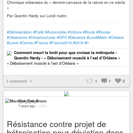
Chronique orléanaise du « devenir-carcasse de la nature en ce siècle
».
Par Quentin Hardy sur Lundi matin.
#Déforestation
#Forêt
#Automobile
#Voiture
#Route
#Routes
#Urbanisme
#Infrastructures
#GPII
#Désastre
#LundiMatin
#Orléans
#Loiret
#Centre
#France
#France2019
#2019
#fr
Comment meurt la forêt pour que croisse la métropole -
Quentin Hardy - « Déboisement musclé à l’est d’Orléans »
« Déboisement musclé à l’est d’Orléans »
1 comment
1
1
3
Merci_et_Bravo
7 years ago
–
Public
Résistance contre projet de
bétonisation pour déviation dans