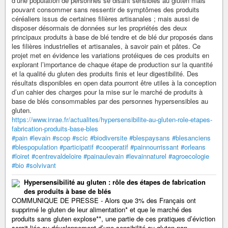
d’une population de personnes se disant sensibles au gluten mais
pouvant consommer sans ressentir de symptômes des produits
céréaliers issus de certaines filières artisanales ; mais aussi de
disposer désormais de données sur les propriétés des deux
principaux produits à base de blé tendre et de blé dur proposés dans
les filières industrielles et artisanales, à savoir pain et pâtes. Ce
projet met en évidence les variations protéiques de ces produits en
explorant l’importance de chaque étape de production sur la quantité
et la qualité du gluten des produits finis et leur digestibilité. Des
résultats disponibles en open data pourront être utiles à la conception
d’un cahier des charges pour la mise sur le marché de produits à
base de blés consommables par des personnes hypersensibles au
gluten.
https://www.inrae.fr/actualites/hypersensibilite-au-gluten-role-etapes-
fabrication-produits-base-bles
#pain
#levain
#scop
#scic
#biodiversite
#blespaysans
#blesanciens
#blespopulation
#participatif
#cooperatif
#painnourrissant
#orleans
#loiret
#centrevaldeloire
#painaulevain
#levainnaturel
#agroecologie
#bio
#solvivant
Hypersensibilité au gluten : rôle des étapes de fabrication
des produits à base de blés
COMMUNIQUE DE PRESSE - Alors que 3% des Français ont
supprimé le gluten de leur alimentation* et que le marché des
produits sans gluten explose**, une partie de ces pratiques d’éviction
serait liée au développement d’une sensibilité au gluten non...