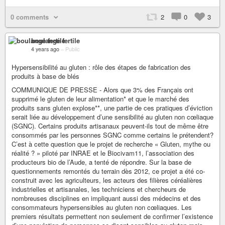
0 comments
2
0
3
boulange fertile
4 years ago
–
Public
Hypersensibilité au gluten : rôle des étapes de fabrication des
produits à base de blés
COMMUNIQUE DE PRESSE - Alors que 3% des Français ont
supprimé le gluten de leur alimentation* et que le marché des
produits sans gluten explose**, une partie de ces pratiques d’éviction
serait liée au développement d’une sensibilité au gluten non cœliaque
(SGNC). Certains produits artisanaux peuvent-ils tout de même être
consommés par les personnes SGNC comme certains le prétendent?
C’est à cette question que le projet de recherche « Gluten, mythe ou
réalité ? » piloté par INRAE et le Biocivam11, l’association des
producteurs bio de l’Aude, a tenté de répondre. Sur la base de
questionnements remontés du terrain dès 2012, ce projet a été co-
construit avec les agriculteurs, les acteurs des filières céréalières
industrielles et artisanales, les techniciens et chercheurs de
nombreuses disciplines en impliquant aussi des médecins et des
consommateurs hypersensibles au gluten non cœliaques. Les
premiers résultats permettent non seulement de confirmer l’existence