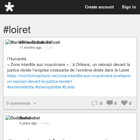
Create account
Sign in
#loiret
Marie-Claude Saliceti
11 months ago
–
Public
l’Humanité
« Zone interdite aux musulmans » : à Orléans, un néonazi devant la
justice révèle l’emprise croissante de l’extrême droite dans le Loiret
https://mcinformactions.net/zone-interdite-aux-musulmans-a-orleans-
un-neonazi-devant-la-justice-revele-l
#extremedroite
#islamophobie
#Loiret
0 comments
0
0
0
Dudababel
2 years ago
–
Public