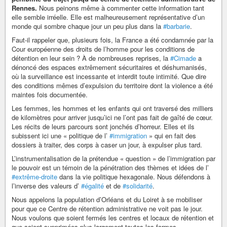
Rennes.
Nous peinons même à commenter cette information tant
elle semble irréelle. Elle est malheureusement représentative d’un
monde qui sombre chaque jour un peu plus dans la
#barbarie
.
Faut-il rappeler que, plusieurs fois, la France a été condamnée par la
Cour européenne des droits de l’homme pour les conditions de
détention en leur sein ? À de nombreuses reprises, la
#Cimade
a
dénoncé des espaces extrêmement sécuritaires et déshumanisés,
où la surveillance est incessante et interdit toute intimité. Que dire
des conditions mêmes d’expulsion du territoire dont la violence a été
maintes fois documentée.
Les femmes, les hommes et les enfants qui ont traversé des milliers
de kilomètres pour arriver jusqu’ici ne l’ont pas fait de gaîté de cœur.
Les récits de leurs parcours sont jonchés d’horreur. Elles et ils
subissent ici une « politique de l’
#immigration
» qui en fait des
dossiers à traiter, des corps à caser un jour, à expulser plus tard.
L’instrumentalisation de la prétendue « question » de l’immigration par
le pouvoir est un témoin de la pénétration des thèmes et idées de l’
#extrême-droite
dans la vie politique hexagonale. Nous défendons à
l’inverse des valeurs d’
#égalité
et de
#solidarité
.
Nous appelons la population d’Orléans et du Loiret à se mobiliser
pour que ce Centre de rétention administrative ne voit pas le jour.
Nous voulons que soient fermés les centres et locaux de rétention et
que soient supprimées plus largement toutes les formes