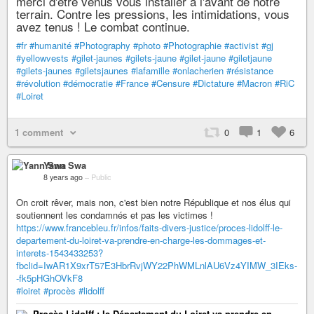
merci d'être venus vous installer à l'avant de notre
terrain. Contre les pressions, les intimidations, vous
avez tenus ! Le combat continue.
#fr
#humanité
#Photography
#photo
#Photographie
#activist
#gj
#yellowvests
#gilet-jaunes
#gilets-jaune
#gilet-jaune
#giletjaune
#gilets-jaunes
#giletsjaunes
#lafamille
#onlacherien
#résistance
#révolution
#démocratie
#France
#Censure
#Dictature
#Macron
#RiC
#Loiret
1 comment
0
1
6
Yann Swa
8 years ago
–
Public
On croit rêver, mais non, c'est bien notre République et nos élus qui
soutiennent les condamnés et pas les victimes !
https://www.francebleu.fr/infos/faits-divers-justice/proces-lidolff-le-
departement-du-loiret-va-prendre-en-charge-les-dommages-et-
interets-1543433253?
fbclid=IwAR1X9xrT57E3HbrRvjWY22PhWMLnlAU6Vz4YIMW_3IEks-
-fk5pHGhOVkF8
#loiret
#procès
#lidolff
Procès Lidolff : le Département du Loiret va prendre en