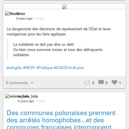
Ness
6 years ago
–
Public
La dangerosité des décisions de représentant de l’Etat et leurs
manigances pour les faire appliquer.
La solidarité ne doit pas être un délit
Ou bien nous sommes toutes et tous des délinquants
solidaires
#refugiés
#RESF
#Politique
#COVID19
#Loiret
0 comments
3
0
1
môme_lola
6 years ago
–
Public
Des communes polonaises prennent
des arrêtés homophobes...et des
communes françaises interrompent