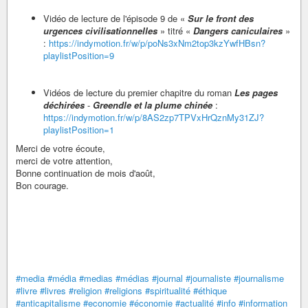
Vidéo de lecture de l'épisode 9 de «
Sur le front des
urgences civilisationnelles
» titré «
Dangers caniculaires
»
:
https://indymotion.fr/w/p/poNs3xNm2top3kzYwfHBsn?
playlistPosition=9
Vidéos de lecture du premier chapitre du roman
Les pages
déchirées
-
Greendle et la plume chinée
:
https://indymotion.fr/w/p/8AS2zp7TPVxHrQznMy31ZJ?
playlistPosition=1
Merci de votre écoute,
merci de votre attention,
Bonne continuation de mois d'août,
Bon courage.
#media
#média
#medias
#médias
#journal
#journaliste
#journalisme
#livre
#livres
#religion
#religions
#spiritualité
#éthique
#anticapitalisme
#economie
#économie
#actualité
#info
#information