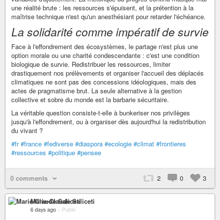
une réalité brute : les ressources s'épuisent, et la prétention à la
maîtrise technique n'est qu'un anesthésiant pour retarder l'échéance.
La solidarité comme impératif de survie
Face à l'effondrement des écosystèmes, le partage n'est plus une
option morale ou une charité condescendante : c'est une condition
biologique de survie. Redistribuer les ressources, limiter
drastiquement nos prélèvements et organiser l'accueil des déplacés
climatiques ne sont pas des concessions idéologiques, mais des
actes de pragmatisme brut. La seule alternative à la gestion
collective et sobre du monde est la barbarie sécuritaire.
La véritable question consiste-t-elle à bunkeriser nos privilèges
jusqu'à l'effondrement, ou à organiser dès aujourd'hui la redistribution
du vivant ?
#fr
#france
#fediverse
#diaspora
#ecologie
#climat
#frontieres
#ressources
#politique
#pensee
0 comments
2
0
3
Marie-Claude Saliceti
6 days ago
–
Public