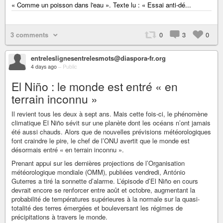
« Comme un poisson dans l'eau ». Texte lu : « Essai anti-dé...
3 comments
0
3
0
entreleslignesentrelesmots@diaspora-fr.org
4 days ago
–
Public
El Niño : le monde est entré « en
terrain inconnu »
Il revient tous les deux à sept ans. Mais cette fois-ci, le phénomène
climatique El Niño sévit sur une planète dont les océans n’ont jamais
été aussi chauds. Alors que de nouvelles prévisions météorologiques
font craindre le pire, le chef de l’ONU avertit que le monde est
désormais entré « en terrain inconnu ».
Prenant appui sur les dernières projections de l’Organisation
météorologique mondiale (OMM), publiées vendredi, António
Guterres a tiré la sonnette d’alarme. L’épisode d’El Niño en cours
devrait encore se renforcer entre août et octobre, augmentant la
probabilité de températures supérieures à la normale sur la quasi-
totalité des terres émergées et bouleversant les régimes de
précipitations à travers le monde.