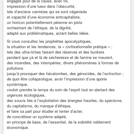
engagés pour de la cause, avec foi,
impression d’une lueur dans l’obscurité,
tels d’anciens carnistes qui se sont véganisés
et capacité d’une économie anticapitaliste,
un horizon potentiellement pérenne en piste
orchestrant de l’éthique, de la dignité,
adapté aux problématiques, actant belles idées.
Si vous consultez les prophéties apocalyptiques,
la situation et les tendances, la « civilisationnelle pratique » ;
tels des ultra-riches faisant des réserves et des bunkers
pendant que çà et là de sécheresse et de famine se meurent,
des incendies, des intempéries, divers phénomènes à formes de
pollutions
jusqu’à provoquer des hécatombes, des génocides, de l’extinction ;
de quoi être collapsologue, avoir l’impression d’une aporie
systémique,
vouloir prendre le temps du soin de l’esprit tout en alertant des
urgences écologiques,
des soucis liés à l’exploitation des énergies fossiles, du spécisme,
du capitalisme, du manque d’éthique,
et faire sa part pour étudier et tenter d’acter,
de concrétiser un système adapté,
en principe de base, de l’essentiel, de la sobriété noblement
économique.