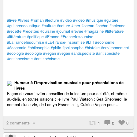
#livre
#livres
#roman
#lecture
#video
#vidéo
#musique
#guitare
#guitareacoustique
#culture
#nature
#mer
#ocean
#océan
#science
#recette
#recettes
#cuisine
#journal
#revue
#magazine
#litterature
#littérature
#politique
#France
#FranceInsoumise
#LaFranceInsoumise
#La-France-Insoumise
#LFI
#economie
#économie
#philosophie
#philo
#philosophe
#histoire
#environnement
#ecologie
#écologie
#vegan
#végan
#antispeciste
#antispéciste
#antispecisme
#antispécisme
Humeur à l'improvisation musicale pour présentations de
livres
Façon de vous inviter conseiller de la lecture pour cet été, et même
au-delà, en toutes saisons : le livre Paul Watson : Sea Shepherd, le
combat d'une vie, de Lamya Essemlali ;, Cuisine Vegan pour ...
2 comments
1
2
0