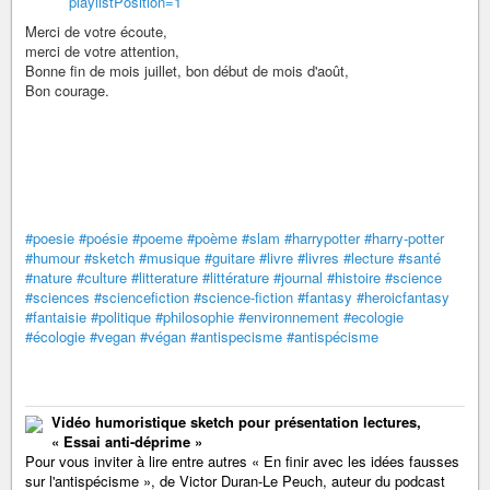
playlistPosition=1
Merci de votre écoute,
merci de votre attention,
Bonne fin de mois juillet, bon début de mois d'août,
Bon courage.
#poesie
#poésie
#poeme
#poème
#slam
#harrypotter
#harry-potter
#humour
#sketch
#musique
#guitare
#livre
#livres
#lecture
#santé
#nature
#culture
#litterature
#littérature
#journal
#histoire
#science
#sciences
#sciencefiction
#science-fiction
#fantasy
#heroicfantasy
#fantaisie
#politique
#philosophie
#environnement
#ecologie
#écologie
#vegan
#végan
#antispecisme
#antispécisme
Vidéo humoristique sketch pour présentation lectures,
« Essai anti-déprime »
Pour vous inviter à lire entre autres « En finir avec les idées fausses
sur l'antispécisme », de Victor Duran-Le Peuch, auteur du podcast