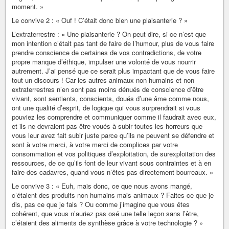
moment. »
Le convive 2 : « Ouf ! C’était donc bien une plaisanterie ? »
L’extraterrestre : « Une plaisanterie ? On peut dire, si ce n’est que
mon intention c’était pas tant de faire de l’humour, plus de vous faire
prendre conscience de certaines de vos contradictions, de votre
propre manque d’éthique, impulser une volonté de vous nourrir
autrement. J’ai pensé que ce serait plus impactant que de vous faire
tout un discours ! Car les autres animaux non humains et non
extraterrestres n’en sont pas moins dénués de conscience d’être
vivant, sont sentients, conscients, doués d’une âme comme nous,
ont une qualité d’esprit, de logique qui vous surprendrait si vous
pouviez les comprendre et communiquer comme il faudrait avec eux,
et ils ne devraient pas être voués à subir toutes les horreurs que
vous leur avez fait subir juste parce qu’ils ne peuvent se défendre et
sont à votre merci, à votre merci de complices par votre
consommation et vos politiques d’exploitation, de surexploitation des
ressources, de ce qu’ils font de leur vivant sous contraintes et à en
faire des cadavres, quand vous n’êtes pas directement bourreaux. »
Le convive 3 : « Euh, mais donc, ce que nous avons mangé,
c’étaient des produits non humains mais animaux ? Faites ce que je
dis, pas ce que je fais ? Ou comme j’imagine que vous êtes
cohérent, que vous n’auriez pas osé une telle leçon sans l’être,
c’étaient des aliments de synthèse grâce à votre technologie ? »