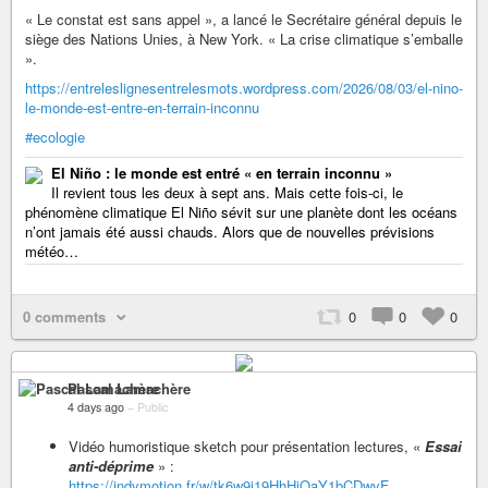
« Le constat est sans appel », a lancé le Secrétaire général depuis le
siège des Nations Unies, à New York. « La crise climatique s’emballe
».
https://entreleslignesentrelesmots.wordpress.com/2026/08/03/el-nino-
le-monde-est-entre-en-terrain-inconnu
#ecologie
El Niño : le monde est entré « en terrain inconnu »
Il revient tous les deux à sept ans. Mais cette fois-ci, le
phénomène climatique El Niño sévit sur une planète dont les océans
n’ont jamais été aussi chauds. Alors que de nouvelles prévisions
météo…
0 comments
0
0
0
Pascal Lamachère
4 days ago
–
Public
Vidéo humoristique sketch pour présentation lectures, «
Essai
anti-déprime
» :
https://indymotion.fr/w/tk6w9i19HhHiQaY1bCDwyF