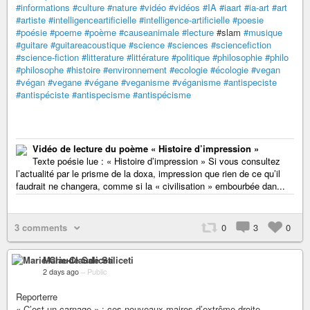
#informations
#culture
#nature
#vidéo
#vidéos
#IA
#iaart
#ia-art
#art
#artiste
#intelligenceartificielle
#intelligence-artificielle
#poesie
#poésie
#poeme
#poème
#causeanimale
#lecture
#slam
#musique
#guitare
#guitareacoustique
#science
#sciences
#sciencefiction
#science-fiction
#litterature
#littérature
#politique
#philosophie
#philo
#philosophe
#histoire
#environnement
#ecologie
#écologie
#vegan
#végan
#vegane
#végane
#veganisme
#véganisme
#antispeciste
#antispéciste
#antispecisme
#antispécisme
Vidéo de lecture du poème « Histoire d’impression »
Texte poésie lue : « Histoire d’impression » Si vous consultez
l’actualité par le prisme de la doxa, impression que rien de ce qu’il
faudrait ne changera, comme si la « civilisation » embourbée dan...
3 comments
0
3
0
Marie-Claude Saliceti
2 days ago
–
Public
Reporterre
« C’est un carnage » : ces nouveaux maires d’extrême droite