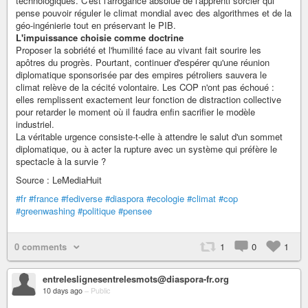
technologiques. C'est l'arrogance absolue de l'apprenti sorcier qui
pense pouvoir réguler le climat mondial avec des algorithmes et de la
géo-ingénierie tout en préservant le PIB.
L'impuissance choisie comme doctrine
Proposer la sobriété et l'humilité face au vivant fait sourire les
apôtres du progrès. Pourtant, continuer d'espérer qu'une réunion
diplomatique sponsorisée par des empires pétroliers sauvera le
climat relève de la cécité volontaire. Les COP n'ont pas échoué :
elles remplissent exactement leur fonction de distraction collective
pour retarder le moment où il faudra enfin sacrifier le modèle
industriel.
La véritable urgence consiste-t-elle à attendre le salut d'un sommet
diplomatique, ou à acter la rupture avec un système qui préfère le
spectacle à la survie ?
Source : LeMediaHuit
#fr
#france
#fediverse
#diaspora
#ecologie
#climat
#cop
#greenwashing
#politique
#pensee
0 comments
1
0
1
entreleslignesentrelesmots@diaspora-fr.org
10 days ago
–
Public