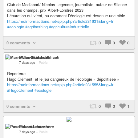
Club de Mediapart/ Nicolas Legendre, journaliste, auteur de Silence
dans les champs, prix Albert-Londres 2023
L’épuration qui vient, ou comment l’écologie est devenue une cible
https://mcinformactions.net/spip.php?article231631&lang=fr
#ecologie
#agribashing
#agricultureIndustrielle
0 comments
0
0
0
Marie-Claude Saliceti
7 days ago
–
Public
Reporterre
Hugo Clément, et le jeu dangereux de l’écologie « dépolitisée »
https://mcinformactions.net/spip.php?article231555&lang=fr
#HugoClement
#ecologie
0 comments
0
0
1
Pascal Lamachère
7 days ago
–
Public