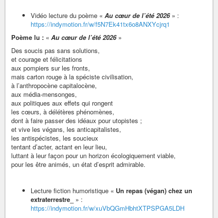
Vidéo lecture du poème «
Au cœur de l’été 2026
» :
https://indymotion.fr/w/f5N7Ek41tx6o8ANXYcjrq1
Poème lu :
«
Au cœur de l’été 2026
»
Des soucis pas sans solutions,
et courage et félicitations
aux pompiers sur les fronts,
mais carton rouge à la spéciste civilisation,
à l’anthropocène capitalocène,
aux média-mensonges,
aux politiques aux effets qui rongent
les cœurs, à délétères phénomènes,
dont à faire passer des idéaux pour utopistes ;
et vive les végans, les anticapitalistes,
les antispécistes, les soucieux
tentant d’acter, actant en leur lieu,
luttant à leur façon pour un horizon écologiquement viable,
pour les être animés, un état d’esprit admirable.
Lecture fiction humoristique «
Un repas (végan) chez un
extraterrestre_
» :
https://indymotion.fr/w/xuVbQGmHbhtXTPSPGA5LDH