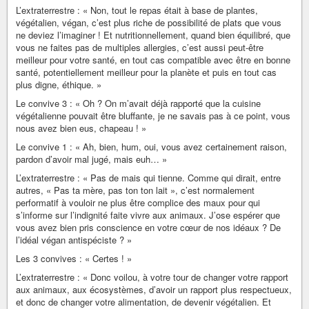
L’extraterrestre : « Non, tout le repas était à base de plantes,
végétalien, végan, c’est plus riche de possibilité de plats que vous
ne deviez l’imaginer ! Et nutritionnellement, quand bien équilibré, que
vous ne faites pas de multiples allergies, c’est aussi peut-être
meilleur pour votre santé, en tout cas compatible avec être en bonne
santé, potentiellement meilleur pour la planète et puis en tout cas
plus digne, éthique. »
Le convive 3 : « Oh ? On m’avait déjà rapporté que la cuisine
végétalienne pouvait être bluffante, je ne savais pas à ce point, vous
nous avez bien eus, chapeau ! »
Le convive 1 : « Ah, bien, hum, oui, vous avez certainement raison,
pardon d’avoir mal jugé, mais euh… »
L’extraterrestre : « Pas de mais qui tienne. Comme qui dirait, entre
autres, « Pas ta mère, pas ton ton lait », c’est normalement
performatif à vouloir ne plus être complice des maux pour qui
s’informe sur l’indignité faite vivre aux animaux. J’ose espérer que
vous avez bien pris conscience en votre cœur de nos idéaux ? De
l’idéal végan antispéciste ? »
Les 3 convives : « Certes ! »
L’extraterrestre : « Donc voilou, à votre tour de changer votre rapport
aux animaux, aux écosystèmes, d’avoir un rapport plus respectueux,
et donc de changer votre alimentation, de devenir végétalien. Et