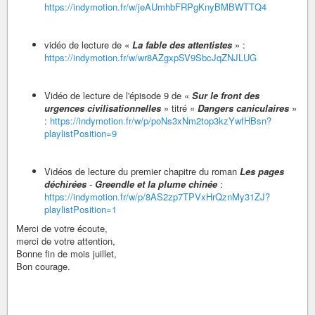
https://indymotion.fr/w/jeAUmhbFRPgKnyBMBWTTQ4
vidéo de lecture de «
La fable des attentistes
» :
https://indymotion.fr/w/wr8AZgxpSV9SbcJqZNJLUG
Vidéo de lecture de l'épisode 9 de «
Sur le front des
urgences civilisationnelles
» titré «
Dangers caniculaires
»
:
https://indymotion.fr/w/p/poNs3xNm2top3kzYwfHBsn?
playlistPosition=9
Vidéos de lecture du premier chapitre du roman
Les pages
déchirées
-
Greendle et la plume chinée
:
https://indymotion.fr/w/p/8AS2zp7TPVxHrQznMy31ZJ?
playlistPosition=1
Merci de votre écoute,
merci de votre attention,
Bonne fin de mois juillet,
Bon courage.