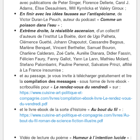
avec publications de Peter Singer, Florence Dellerie, Carol J.
Adams, Élise Desaulniers, Will Kymlicka et Valéry Giroux ;
En finir avec les idées fausses sur l'antispécisme
, de
Victor Duran-Le Peuch, auteur du podcast «
Comme un
poisson dans l'eau
» ;
Extrême droite, la résistible ascension
, d’un collectif
d’auteurs de l’institut La Boétie, dont de Ugo Palheta,
Clémence Guetté, Johann Chapoutot, Cassandre Begous,
Marlène Benquet, Vincent Berthelier, Samuel Bouron,
Charlène Calderaro, Zoé Carle, Aurélie Dianara, Didier Fassin,
Félicien Faury, Fanny Gallot, Yann Le Lann, Mathieu Molard,
Stefano Palombarini, Pauline Perrenot, Salvatore Prinzi, affilié
à La France insoumise ;
et au passage, je vous invite à télécharger gratuitement et lire
la
compilation des messages
- sous forme de livre ebook -
scribouillés pour «
Le rendez-vous du vendredi
» sur :
https://www.cuisine-art-politique-et-
compagnie.com/livres/compilation-ebook-livre-Le-rendez-vous-
du-vendredi.pdf
et le livre ebook de la sorte d’histoire «
Au bout du fil
» :
https://www.cuisine-art-politique-et-compagnie.com/livres/Au-
bout-du-fil-roman-de-science-fiction-illustre.pdf
Vidéo de lecture du poème «
Humeur à l’intention lucide
» :