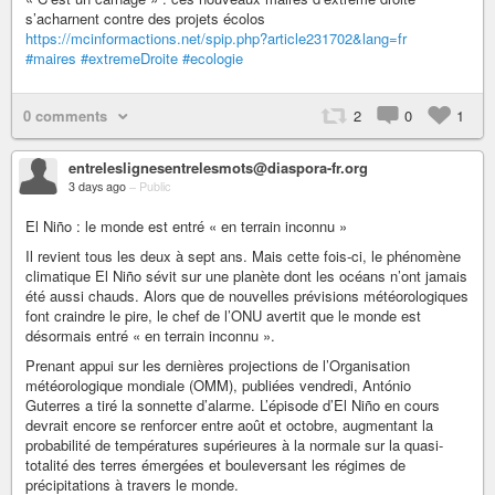
s’acharnent contre des projets écolos
https://mcinformactions.net/spip.php?article231702&lang=fr
#maires
#extremeDroite
#ecologie
0 comments
2
0
1
entreleslignesentrelesmots@diaspora-fr.org
3 days ago
–
Public
El Niño : le monde est entré « en terrain inconnu »
Il revient tous les deux à sept ans. Mais cette fois-ci, le phénomène
climatique El Niño sévit sur une planète dont les océans n’ont jamais
été aussi chauds. Alors que de nouvelles prévisions météorologiques
font craindre le pire, le chef de l’ONU avertit que le monde est
désormais entré « en terrain inconnu ».
Prenant appui sur les dernières projections de l’Organisation
météorologique mondiale (OMM), publiées vendredi, António
Guterres a tiré la sonnette d’alarme. L’épisode d’El Niño en cours
devrait encore se renforcer entre août et octobre, augmentant la
probabilité de températures supérieures à la normale sur la quasi-
totalité des terres émergées et bouleversant les régimes de
précipitations à travers le monde.