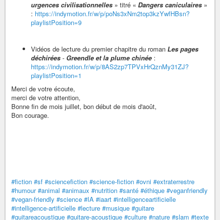
urgences civilisationnelles
» titré «
Dangers caniculaires
»
:
https://indymotion.fr/w/p/poNs3xNm2top3kzYwfHBsn?
playlistPosition=9
Vidéos de lecture du premier chapitre du roman
Les pages
déchirées
-
Greendle et la plume chinée
:
https://indymotion.fr/w/p/8AS2zp7TPVxHrQznMy31ZJ?
playlistPosition=1
Merci de votre écoute,
merci de votre attention,
Bonne fin de mois juillet, bon début de mois d'août,
Bon courage.
#fiction
#sf
#sciencefiction
#science-fiction
#ovni
#extraterrestre
#humour
#animal
#animaux
#nutrition
#santé
#éthique
#veganfriendly
#vegan-friendly
#science
#IA
#iaart
#intelligenceartificielle
#intelligence-artificielle
#lecture
#musique
#guitare
#guitareacoustique
#guitare-acoustique
#culture
#nature
#slam
#texte