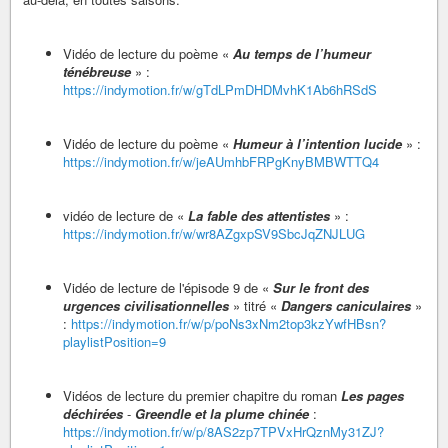
Vidéo de lecture du poème «
Au temps de l’humeur
ténébreuse
» :
https://indymotion.fr/w/gTdLPmDHDMvhK1Ab6hRSdS
Vidéo de lecture du poème «
Humeur à l’intention lucide
» :
https://indymotion.fr/w/jeAUmhbFRPgKnyBMBWTTQ4
vidéo de lecture de «
La fable des attentistes
» :
https://indymotion.fr/w/wr8AZgxpSV9SbcJqZNJLUG
Vidéo de lecture de l'épisode 9 de «
Sur le front des
urgences civilisationnelles
» titré «
Dangers caniculaires
»
:
https://indymotion.fr/w/p/poNs3xNm2top3kzYwfHBsn?
playlistPosition=9
Vidéos de lecture du premier chapitre du roman
Les pages
déchirées
-
Greendle et la plume chinée
:
https://indymotion.fr/w/p/8AS2zp7TPVxHrQznMy31ZJ?