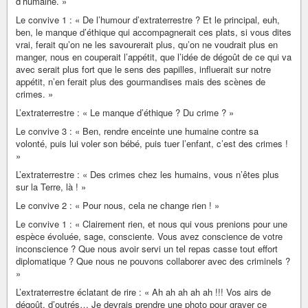
d’humaine. »
Le convive 1 : « De l’humour d’extraterrestre ? Et le principal, euh,
ben, le manque d’éthique qui accompagnerait ces plats, si vous dites
vrai, ferait qu’on ne les savourerait plus, qu’on ne voudrait plus en
manger, nous en couperait l’appétit, que l’idée de dégoût de ce qui va
avec serait plus fort que le sens des papilles, influerait sur notre
appétit, n’en ferait plus des gourmandises mais des scènes de
crimes. »
L’extraterrestre : « Le manque d’éthique ? Du crime ? »
Le convive 3 : « Ben, rendre enceinte une humaine contre sa
volonté, puis lui voler son bébé, puis tuer l’enfant, c’est des crimes !
»
L’extraterrestre : « Des crimes chez les humains, vous n’êtes plus
sur la Terre, là ! »
Le convive 2 : « Pour nous, cela ne change rien ! »
Le convive 1 : « Clairement rien, et nous qui vous prenions pour une
espèce évoluée, sage, consciente. Vous avez conscience de votre
inconscience ? Que nous avoir servi un tel repas casse tout effort
diplomatique ? Que nous ne pouvons collaborer avec des criminels ?
»
L’extraterrestre éclatant de rire : « Ah ah ah ah ah !!! Vos airs de
dégoût, d’outrés… Je devrais prendre une photo pour graver ce