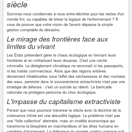
siècle
Sommes-nous condamnés à nous entre-déchirer pour les restes d'un
monde fini, ou capables de briser la logique de l'enfermement ? À
vous de prouver que votre vision de l'avenir dépasse la simple
gestion comptable du désastre.
Le mirage des frontières face aux
limites du vivant
Les États prétendent gérer le chaos écologique en fermant leurs
frontières et en militarisant leurs douanes. C'est une cécité
criminelle. Le dérèglement climatique ne reconnaît ni les passeports,
ni les traités commerciaux. Alors que des régions entières
deviennent inhabituelles sous l'effet des sécheresses et des montées
des eaux, persister dans le souverainisme extractiviste n'est pas une
stratégie de défense : c'est un suicide au ralenti. La barricade
nationale ne protégera personne du choc écologique.
L'impasse du capitalisme extractiviste
Penser que nous pourrons traverser le siècle avec la doctrine de la
croissance infinie est une absurdité logique. Le problème n'est pas
une "folie collective" abstraite, mais un modèle économique qui
transforme la biosphère en marchandises et les êtres humains en
variables d'ajustement. La rhétorique du progrès continu masque mal