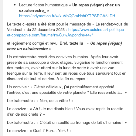
Lecture fiction humoristique «
Un repas (végan) chez un
extraterrestre_
» :
https://indymotion.fr/w/xuVbQGmHbhtXTPSPGA5LDH
Le texte ci-après a été écrit pour le message du « Le rendez-vous du
Vendredi » du 22 décembre 2023 :
https://www.cuisine-art-politique-
et-compagnie.com/forums/r%C3%A9pondre/447/
et légèrement corrigé et revu. Bref,
texte lu
: «
Un repas (végan)
chez un extraterrestre
»
Un extraterrestre reçoit des convives humains. Après leur avoir
présenté sa soucoupe à deux étages, vulgarisé le fonctionnement
des moteurs, avoir atterri sur la lune de sorte à avoir une vue
féerique sur la Terre, il leur sert un repas que tous savourent tout en
discutant de tout et de rien. A la fin du repas :
Un convive : « C’était délicieux, j’ai particulièrement apprécié
l’entrée, c’est une spécialité de votre planète ? Elle ressemble à… »
L’extraterrestre : « Non, de la vôtre ! »
Le convive : « Ah ! Je me disais bien ! Vous avez repris la recette
d’un de nos chefs ? »
L’extraterrestre : « C’était un soufflé au fromage de lait d’humaine ! »
Le convive : « Quoi ? Euh… Yerk ! »