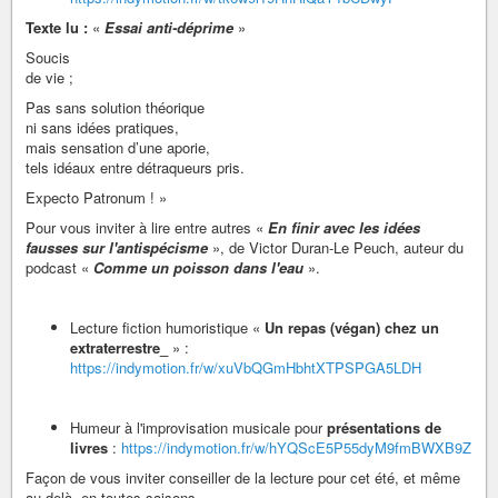
Texte lu :
«
Essai anti-déprime
»
Soucis
de vie ;
Pas sans solution théorique
ni sans idées pratiques,
mais sensation d’une aporie,
tels idéaux entre détraqueurs pris.
Expecto Patronum ! »
Pour vous inviter à lire entre autres «
En finir avec les idées
fausses sur l'antispécisme
», de Victor Duran-Le Peuch, auteur du
podcast «
Comme un poisson dans l'eau
».
Lecture fiction humoristique «
Un repas (végan) chez un
extraterrestre_
» :
https://indymotion.fr/w/xuVbQGmHbhtXTPSPGA5LDH
Humeur à l'improvisation musicale pour
présentations de
livres
:
https://indymotion.fr/w/hYQScE5P55dyM9fmBWXB9Z
Façon de vous inviter conseiller de la lecture pour cet été, et même
au-delà, en toutes saisons.