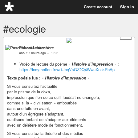
Create account
Sign in
#ecologie
+ 1
Pascal Lamachère
about 7 hours ago
–
Public
Vidéo de lecture du poème «
Histoire d’impression
» :
https://indymotion.fr/w/1JoqVsGZ2Q4WwuXnokPbAp
Texte poésie lue :
«
Histoire d’impression
»
Si vous consultez l’actualité
par le prisme de la doxa,
impression que rien de ce qu’il faudrait ne changera,
comme si la « civilisation » embourbée
dans une fuite en avant,
autour d’un égrégore s’adaptant,
ou disons tentant de s’adapter aux éléments
avec un délétère mode de fonctionnement.
Si vous consultez la théorie et des médias