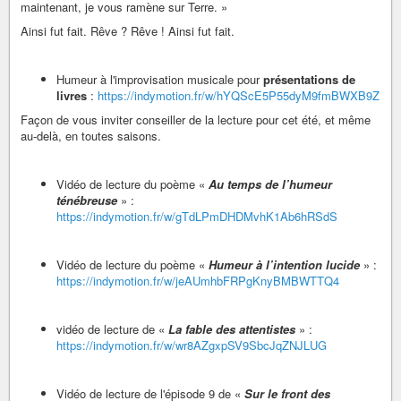
maintenant, je vous ramène sur Terre. »
Ainsi fut fait. Rêve ? Rêve ! Ainsi fut fait.
Humeur à l'improvisation musicale pour
présentations de
livres
:
https://indymotion.fr/w/hYQScE5P55dyM9fmBWXB9Z
Façon de vous inviter conseiller de la lecture pour cet été, et même
au-delà, en toutes saisons.
Vidéo de lecture du poème «
Au temps de l’humeur
ténébreuse
» :
https://indymotion.fr/w/gTdLPmDHDMvhK1Ab6hRSdS
Vidéo de lecture du poème «
Humeur à l’intention lucide
» :
https://indymotion.fr/w/jeAUmhbFRPgKnyBMBWTTQ4
vidéo de lecture de «
La fable des attentistes
» :
https://indymotion.fr/w/wr8AZgxpSV9SbcJqZNJLUG
Vidéo de lecture de l'épisode 9 de «
Sur le front des