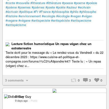
#conte
#nouvelle
#litterature
#littérature
#poesie
#poeme
#poésie
#poème
#poemes
#poèmes
#poete
#poète
#auteur
#ecrivain
#écrivain
#politique
#Fr
#France
#philosophie
#philo
#philosophe
#histoire
#environnement
#ecologie
#écologie
#vegan
#végan
#vegane
#végane
#antispeciste
#antispéciste
#antispecisme
#antispécisme
Lecture fiction humoristique Un repas végan chez un
extraterrestre
Texte écrit pour le message du « Le rendez-vous du Vendredi » du 22
décembre 2023 : https://www.cuisine-art-politique-et-
compagnie.com/forums/r%C3%A9pondre/447/ Texte lu : « Un repas
(végan) chez u...
3 comments
0
3
0
Didier Guy
9 days ago
–
Public