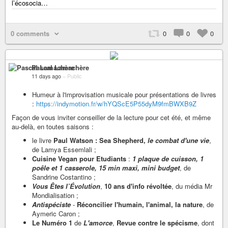
l’écosocia…
0 comments
0
0
0
Pascal Lamachère
11 days ago
–
Public
Humeur à l'improvisation musicale pour présentations de livres
:
https://indymotion.fr/w/hYQScE5P55dyM9fmBWXB9Z
Façon de vous inviter conseiller de la lecture pour cet été, et même
au-delà, en toutes saisons :
le livre
Paul Watson : Sea Shepherd,
le combat d'une vie
,
de Lamya Essemlali ;
Cuisine Vegan pour Etudiants
:
1 plaque de cuisson, 1
poêle et 1 casserole, 15 min maxi, mini budget
, de
Sandrine Costantino ;
Vous Êtes l’Évolution
,
10 ans d'info révoltée
, du média Mr
Mondialisation ;
Antispéciste
-
Réconcilier l'humain, l'animal, la nature
, de
Aymeric Caron ;
Le Numéro 1
de
L'amorce
,
Revue contre le spécisme
, dont