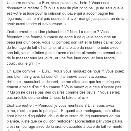
Un autre convive : « Euh, vous plaisantez, hein ? Vous nous
donnerez la recette ? Et puis aussi du plat principal, je ne sais quelle
est votre astuce pour la cuisson du pavé qui a accompagné les
légumes, mais je n’ai pas souvenir d’avoir mangé jusqu’alors un de la
chair aussi tendre et savoureuse. »
L’extraterrestre : « Une plaisanterie ? Non. La recette ? Vous
fécondez une femme humaine de sorte à ce qu’elle accouche un
beau jour d’un bébé, vous lui pompez son lait et le faites cailler pour
du fromage de lait d’humaine, et à la place de nourrir le bébé avec
son lait, vous le faites grossir avec d’autres aliments en prenant soin
de le masser tous les jours, et une fois bien dodu et bien tendre,
couic, sur le grill ! »
Un autre convive : « Euh… Vous vous moquez de nous ? Vous jouez
très bien l’air grave. Et ceci dit, j’ai trouvé aussi savoureux,
délicieux, succulent le dessert, ne me dites pas que les meringues
étaient à base d’œuf d’humaine ? Vous savez que cela n’existe pas
? Qu’on ne casse pas des ovaires comme des œufs ? Vous seriez
pas crédible de chercher à nous le faire croire. »
L’extraterrestre : « Pourquoi je vous mentirais ? Et si vous avez
aimé, n’est-ce pas le principal ! Et quant aux meringues, non, elles
sont à base d’aquafaba, de jus de cuisson de légumineuses de ma
planète, juste que ce qui doit renforcer l’appréciation par votre palais,
c’est un fourrage avec de la crème cacaotée à base de lait fermenté