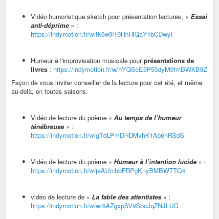
Vidéo humoristique sketch pour présentation lectures, «
Essai
anti-déprime
» :
https://indymotion.fr/w/tk6w9i19HhHiQaY1bCDwyF
Humeur à l'improvisation musicale pour
présentations de
livres
:
https://indymotion.fr/w/hYQScE5P55dyM9fmBWXB9Z
Façon de vous inviter conseiller de la lecture pour cet été, et même
au-delà, en toutes saisons.
Vidéo de lecture du poème «
Au temps de l’humeur
ténébreuse
» :
https://indymotion.fr/w/gTdLPmDHDMvhK1Ab6hRSdS
Vidéo de lecture du poème «
Humeur à l’intention lucide
» :
https://indymotion.fr/w/jeAUmhbFRPgKnyBMBWTTQ4
vidéo de lecture de «
La fable des attentistes
» :
https://indymotion.fr/w/wr8AZgxpSV9SbcJqZNJLUG