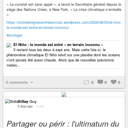
« Le constat est sans appel », a lancé le Secrétaire général depuis le
siège des Nations Unies, à New York. « La crise climatique s’emballe
».
https://entreleslignesentrelesmots.wordpress.com/2026/08/03/el-nino-
le-monde-est-entre-en-terrain-inconnu/
#ecologie
El Niño : le monde est entré « en terrain inconnu »
Il revient tous les deux à sept ans. Mais cette fois-ci, le
phénomène climatique El Niño sévit sur une planète dont les océans
n’ont jamais été aussi chauds. Alors que de nouvelles prévisions
météo…
0 comments
0
0
0
Didier Guy
5 days ago
–
Public
Partager ou périr : l'ultimatum du