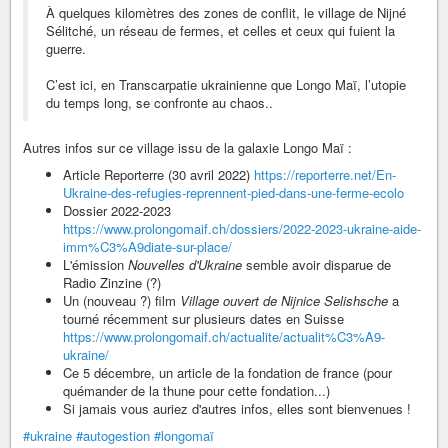
À quelques kilomètres des zones de conflit, le village de Nijné
Sélitché, un réseau de fermes, et celles et ceux qui fuient la
guerre.
C’est ici, en Transcarpatie ukrainienne que Longo Maï, l’utopie
du temps long, se confronte au chaos..
Autres infos sur ce village issu de la galaxie Longo Maï :
Article Reporterre (30 avril 2022)
https://reporterre.net/En-
Ukraine-des-refugies-reprennent-pied-dans-une-ferme-ecolo
Dossier 2022-2023
https://www.prolongomaif.ch/dossiers/2022-2023-ukraine-aide-
imm%C3%A9diate-sur-place/
L'émission
Nouvelles d'Ukraine
semble avoir disparue de
Radio Zinzine (?)
Un (nouveau ?) film
Village ouvert de Nijnice Selishsche
a
tourné récemment sur plusieurs dates en Suisse
https://www.prolongomaif.ch/actualite/actualit%C3%A9-
ukraine/
Ce 5 décembre, un article de la fondation de france (pour
quémander de la thune pour cette fondation...)
Si jamais vous auriez d'autres infos, elles sont bienvenues !
#ukraine
#autogestion
#longomaï