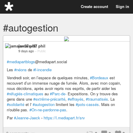
Create account
Sign in
#autogestion
jamais+37 phil
9 days ago
–
Public
#mediapartblogs
@mediapart.social
Les
#néons
de
#l-incendie
Vendredi soir, en l’espace de quelques minutes,
#Bordeaux
est
recouvert d’un immense nuage de fumée. Alors, avec mon copain,
nous décidons, après avoir repris nos esprits, de partir aider les
#réfugiés-climatiques
au
#Parc-de-
Expositions. On y trouve des
gens dans une
#extrême-précarité
,
#effrayés
,
#traumatisés
. La
#solidarité
et l'
#autogestion
limitent les
#pots-cassés
. Mais on
n'oublie pas.
#On-ne-pardonne-pas
.
Par
#Jeanne-Jaeck
›
https://l.mediapart.fr/srv