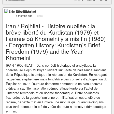
Eric Libertad
5 months ago
–
Public
Iran / Rojhilat - Histoire oubliée : la
brève liberté du Kurdistan (1979) et
l’année où Khomeini y a mis fin (1980)
/ Forgotten History: Kurdistan’s Brief
Freedom (1979) and the Year
Khomeini
IRAN / ROJHILAT – Dans ce récit historique et analytique, la
chercheuse Rojîn Mûkrîyan revient sur l’acte de naissance sanglant
de la République islamique : la répression du Kurdistan. En retraçant
l’expérience éphémère mais fondatrice des conseils d’autogestion du
Rojhilat en 1979, l’auteure démontre comment le nouveau pouvoir
clérical a sacrifié l’aspiration démocratique kurde sur l’autel de
l’intégrité territoriale et du dogme théocratique. Entre solidarités
fracturées de la gauche iranienne et militarisation outrancière du
régime, ce texte met en lumière une rupture qui, quarante-cinq ans
plus tard, demeure la clé de voûte de toute alternative démocratique
en Iran.