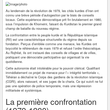
Au lendemain de la révolution de 1979, les cités kurdes d’Iran ont
connu une brève période d’autogestion par le biais de conseils
locaux. Cette expérience démocratique prit fin brutalement en 1980,
sous l’impulsion de Khomeini, faisant du Kurdistan le premier grand
champ de bataille du nouveau régime.
La confrontation entre le peuple kurde et la République islamique
(RII) est une caractéristique structurelle du régime depuis sa
fondation. Perçus d’emblée comme une menace, les Kurdes ont
boycotté le référendum de mars 1979 et refusé l’ordre théocratique.
Au Rojhilat, ils ont instauré des conseils de villages et de villes,
pratiquant une démocratie participative qui organisait la vie
quotidienne.
Cette autonomie était intolérable pour le pouvoir clérical. Qualifiant
immédiatement ce projet de menace pour l’« intégrité territoriale »,
Téhéran a déchaîné le Corps des gardiens de la révolution islamique
(CGRI), alors naissant, et ses juges de la charia. Ce qui suivit ne fut
pas une opération de police temporaire, mais une répression
militarisée et systémique.
La première confrontation