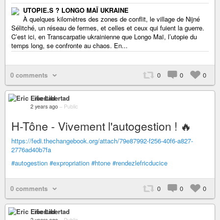
UTOPIE.S ? LONGO MAÏ UKRAINE
À quelques kilomètres des zones de conflit, le village de Nijné
Sélitché, un réseau de fermes, et celles et ceux qui fuient la guerre.
C’est ici, en Transcarpatie ukrainienne que Longo Maï, l’utopie du
temps long, se confronte au chaos. En...
0 comments
0
0
0
Eric Libertad
2 years ago
–
Public
H-Tône - Vivement l'autogestion ! 🔥
https://fedi.thechangebook.org/attach/79e87992-f256-40f6-a827-
2776ad40b7fa
#autogestion
#expropriation
#htone
#rendezlefricducice
0 comments
0
0
0
Eric Libertad
2 years ago
–
Public