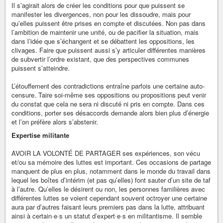
Il s’agirait alors de créer les conditions pour que puissent se
manifester les divergences, non pour les dissoudre, mais pour
qu’elles puissent être prises en compte et discutées. Non pas dans
l’ambition de maintenir une unité, ou de pacifier la situation, mais
dans l’idée que s’échangent et se débattent les oppositions, les
clivages. Faire que puissent aussi s’y articuler différentes manières
de subvertir l’ordre existant, que des perspectives communes
puissent s’atteindre.
L’étouffement des contradictions entraîne parfois une certaine auto-
censure. Taire soi-même ses oppositions ou propositions peut venir
du constat que cela ne sera ni discuté ni pris en compte. Dans ces
conditions, porter ses désaccords demande alors bien plus d’énergie
et l’on préfère alors s’abstenir.
Expertise militante
AVOIR LA VOLONTÉ DE PARTAGER ses expériences, son vécu
et/ou sa mémoire des luttes est important. Ces occasions de partage
manquent de plus en plus, notamment dans le monde du travail dans
lequel les boîtes d’intérim (et pas qu’elles) font sauter d’un site de taf
à l’autre. Qu’elles le désirent ou non, les personnes familières avec
différentes luttes se voient cependant souvent octroyer une certaine
aura par d’autres faisant leurs premiers pas dans la lutte, attribuant
ainsi à certain·e·s un statut d’expert·e·s en militantisme. Il semble