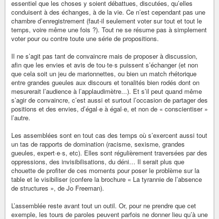
essentiel que les choses y soient débattues, discutées, qu’elles
conduisent à des échanges, à de la vie. Ce n’est cependant pas une
chambre d’enregistrement (faut-il seulement voter sur tout et tout le
temps, voire même une fois ?). Tout ne se résume pas à simplement
voter pour ou contre toute une série de propositions.
Il ne s’agit pas tant de convaincre mais de proposer à discussion,
afin que les envies et avis de tou·te·s puissent s’échanger (et non
que cela soit un jeu de marionnettes, ou bien un match rhétorique
entre grandes gueules aux discours et tonalités bien rodés dont on
mesurerait l’audience à l’applaudimètre...). Et s’il peut quand même
s’agir de convaincre, c’est aussi et surtout l’occasion de partager des
positions et des envies, d’égal·e à égal·e, et non de « conscientiser »
l’autre.
Les assemblées sont en tout cas des temps où s’exercent aussi tout
un tas de rapports de domination (racisme, sexisme, grandes
gueules, expert·e·s, etc). Elles sont régulièrement traversées par des
oppressions, des invisibilisations, du déni… Il serait plus que
chouette de profiter de ces moments pour poser le problème sur la
table et le visibiliser (confere la brochure « La tyrannie de l’absence
de structures », de Jo Freeman).
L’assemblée reste avant tout un outil. Or, pour ne prendre que cet
exemple, les tours de paroles peuvent parfois ne donner lieu qu’à une