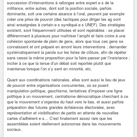
succession d’interventions à rallonges entre expert·e·s de la
militance, entre autres, dont soit la position sociale, parfois
dominante, soit une certaine aisance à l’oral, peuvent par exemple
créer une prise de pouvoir (des tactiques pour diriger les ag sont
ainsi enseignées à certain·e·s syndiqué·e·s UNEF). Des stratégies
existent, sont fréquemment utilisées et sont repérables : se placer
différemment à plusieurs pour maîtriser l’amphi et faire croire à une
cohésion spontanée de plein de gens, alors que tous ces gens se
connaissent et ont préparé en amont leurs interventions ; demander
systématiquement la parole sur les listes de clôture, afin de répéter
sans cesse la même proposition pour la faire passer par l’insistance ;
inciter à ce que la tenue d’un débat soit reportée plutôt que
maintenue lorsque l’on s’y sent en minorité, etc.
Quant aux coordinations nationales, elles sont aussi le lieu de jeux
de pouvoir entre organisations concurrentes, où se jouent
manipulation politique, gauchisme, tentatives d’imposer une ligne
politique à un mouvement, centralisme démocratique cherchant à ce
que le mouvement s’organise du haut vers le bas, et aussi parfois
préparation des futures grandes échéances électorales, avec
représentation et visibilisation de partis en attente de nouvelles
cartes d’adhérent·e·s… C’est finalement assez rare que les
assemblées soient réellement autonomes dans les mouvements
sociaux.