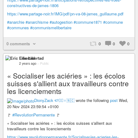
constructives-de-james-1806
https://www.partage-noir.fr/IMG/pdf/pn-va-08-james_guillaume.pdf
#anarchie
#anarchisme
#autogestion
#commune1871
#commune
#communes
#communismelibertaire
0 comments
0
0
0
Eric Libertad
2 years ago
–
Public
« Socialiser les aciéries » : les écolos
suisses s'allient aux travailleurs contre
les licenciements
DionyZack 🍉✊🏽♀️🇳🇨
wrote the following
post
Wed,
20 Nov 2024 23:59:54 +0100
🚩
#RevolutionPermanente
🚩
« Socialiser les aciéries » : les écolos suisses s'allient aux
travailleurs contre les licenciements
https://www.revolutionpermanente.fr/Socialiser-les-acieries-les-