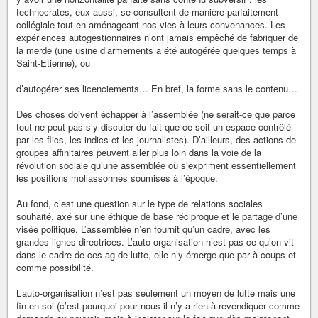
technocrates, eux aussi, se consultent de manière parfaitement
collégiale tout en aménageant nos vies à leurs convenances. Les
expériences autogestionnaires n’ont jamais empêché de fabriquer de
la merde (une usine d’armements a été autogérée quelques temps à
Saint-Etienne), ou
d’autogérer ses licenciements… En bref, la forme sans le contenu…
Des choses doivent échapper à l’assemblée (ne serait-ce que parce
tout ne peut pas s’y discuter du fait que ce soit un espace contrôlé
par les flics, les indics et les journalistes). D’ailleurs, des actions de
groupes affinitaires peuvent aller plus loin dans la voie de la
révolution sociale qu’une assemblée où s’expriment essentiellement
les positions mollassonnes soumises à l’époque.
Au fond, c’est une question sur le type de relations sociales
souhaité, axé sur une éthique de base réciproque et le partage d’une
visée politique. L’assemblée n’en fournit qu’un cadre, avec les
grandes lignes directrices. L’auto-organisation n’est pas ce qu’on vit
dans le cadre de ces ag de lutte, elle n’y émerge que par à-coups et
comme possibilité.
L’auto-organisation n’est pas seulement un moyen de lutte mais une
fin en soi (c’est pourquoi pour nous il n’y a rien à revendiquer comme