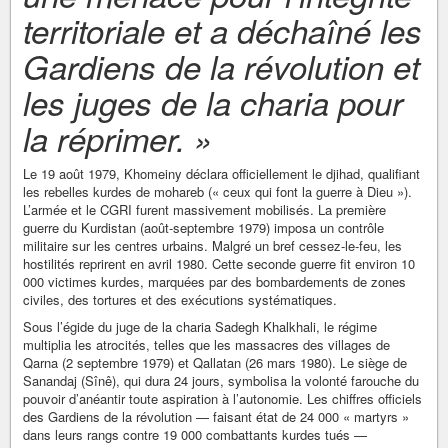
territoriale et a déchaîné les
Gardiens de la révolution et
les juges de la charia pour
la réprimer. »
Le 19 août 1979, Khomeiny déclara officiellement le djihad, qualifiant
les rebelles kurdes de mohareb (« ceux qui font la guerre à Dieu »).
L’armée et le CGRI furent massivement mobilisés. La première
guerre du Kurdistan (août-septembre 1979) imposa un contrôle
militaire sur les centres urbains. Malgré un bref cessez-le-feu, les
hostilités reprirent en avril 1980. Cette seconde guerre fit environ 10
000 victimes kurdes, marquées par des bombardements de zones
civiles, des tortures et des exécutions systématiques.
Sous l’égide du juge de la charia Sadegh Khalkhali, le régime
multiplia les atrocités, telles que les massacres des villages de
Qarna (2 septembre 1979) et Qallatan (26 mars 1980). Le siège de
Sanandaj (Sînê), qui dura 24 jours, symbolisa la volonté farouche du
pouvoir d’anéantir toute aspiration à l’autonomie. Les chiffres officiels
des Gardiens de la révolution — faisant état de 24 000 « martyrs »
dans leurs rangs contre 19 000 combattants kurdes tués —