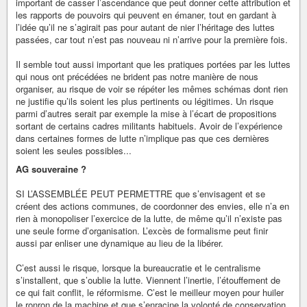
important de casser l’ascendance que peut donner cette attribution et
les rapports de pouvoirs qui peuvent en émaner, tout en gardant à
l’idée qu’il ne s’agirait pas pour autant de nier l’héritage des luttes
passées, car tout n’est pas nouveau ni n’arrive pour la première fois.
Il semble tout aussi important que les pratiques portées par les luttes
qui nous ont précédées ne brident pas notre manière de nous
organiser, au risque de voir se répéter les mêmes schémas dont rien
ne justifie qu’ils soient les plus pertinents ou légitimes. Un risque
parmi d’autres serait par exemple la mise à l’écart de propositions
sortant de certains cadres militants habituels. Avoir de l’expérience
dans certaines formes de lutte n’implique pas que ces dernières
soient les seules possibles...
AG souveraine ?
SI L’ASSEMBLÉE PEUT PERMETTRE que s’envisagent et se
créent des actions communes, de coordonner des envies, elle n’a en
rien à monopoliser l’exercice de la lutte, de même qu’il n’existe pas
une seule forme d’organisation. L’excès de formalisme peut finir
aussi par enliser une dynamique au lieu de la libérer.
C’est aussi le risque, lorsque la bureaucratie et le centralisme
s’installent, que s’oublie la lutte. Viennent l’inertie, l’étouffement de
ce qui fait conflit, le réformisme. C’est le meilleur moyen pour huiler
le ronron de la machine et que s’enracine la volonté de conservation