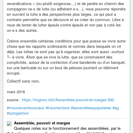
revendications » (ou plutôt exigences…) et de perdre en chemin des
compagnon·ne·s de lutte (ou adhérant·e·s...), nous pouvons répondre
en ouvrant la lutte à des perspectives plus larges, ce qui peut a
contrario permettre que se découvre et se créer du commun. Libre à
nous de tenter de lutter épaule contre épaule et non pas à coté les
un·e·s des autres.
Créons ensemble certaines conditions pour que puisse se vivre autre
chose que les rapports sclérosants et normés dans lesquels on vit
déjà. Les luttes ne sont pas qu’à organiser, elles sont aussi –surtout
?– à vivre. Alors que se vive la lutte, que se construisent des
complicités, autour de la confection d’une banderole ou d’un banquet,
sur une barricade ou sur un bout de pelouse jouxtant un bâtiment
occupé.
Collectif sans nom,
mars 2016
source :
https://trognon.info/Assemblee-pouvoir-et-marges-592
#mouvementssociaux
#insurrections
#assembleespopulaires
#ag
#autogestion
Assemblée, pouvoir et marges
Quelques notes sur le fonctionnement des assemblées, par le