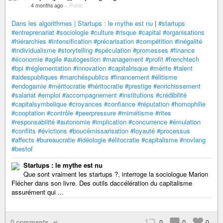
4 months ago
–
Public
Dans les algorithmes | Startups : le mythe est nu
|
#startups
#entreprenariat
#sociologie
#culture
#risque
#capital
#organisations
#hiérarchies
#intensification
#précarisation
#compétition
#inégalité
#individualisme
#storytelling
#spéculation
#promesses
#finance
#économie
#agile
#autogestion
#management
#profit
#frenchtech
#bpi
#réglementation
#innovation
#capitalrisque
#mérite
#talent
#aidespubliques
#marchéspublics
#financement
#élitisme
#endogamie
#méritocratie
#héritocratie
#prestige
#enrichissement
#salariat
#emploi
#accompagnement
#institutions
#crédibilité
#capitalsymbolique
#croyances
#confiance
#réputation
#homophilie
#cooptation
#contrôle
#peerpressure
#mimétisme
#rites
#responsabilité
#autonomie
#implication
#concurrence
#émulation
#conflits
#évictions
#boucémissarisation
#loyauté
#processus
#affects
#bureaucratie
#idéologie
#élitocratie
#capitalisme
#novlang
#bestof
Startups : le mythe est nu
Que sont vraiment les startups ?, interroge la sociologue Marion
Flécher dans son livre. Des outils daccélération du capitalisme
assurément qui ...
0 comments
0
0
0