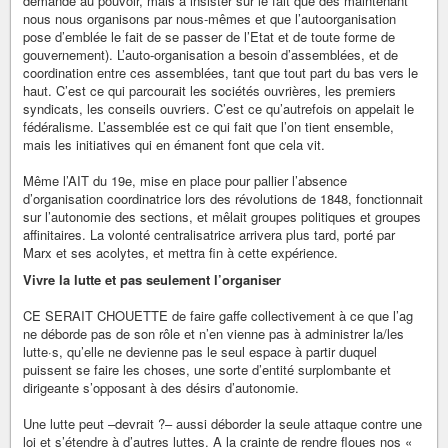
demande au pouvoir, mais à insister sur le fait que dès maintenant
nous nous organisons par nous-mêmes et que l’autoorganisation
pose d’emblée le fait de se passer de l’Etat et de toute forme de
gouvernement). L’auto-organisation a besoin d’assemblées, et de
coordination entre ces assemblées, tant que tout part du bas vers le
haut. C’est ce qui parcourait les sociétés ouvrières, les premiers
syndicats, les conseils ouvriers. C’est ce qu’autrefois on appelait le
fédéralisme. L’assemblée est ce qui fait que l’on tient ensemble,
mais les initiatives qui en émanent font que cela vit.
Même l’AIT du 19e, mise en place pour pallier l’absence
d’organisation coordinatrice lors des révolutions de 1848, fonctionnait
sur l’autonomie des sections, et mêlait groupes politiques et groupes
affinitaires. La volonté centralisatrice arrivera plus tard, porté par
Marx et ses acolytes, et mettra fin à cette expérience.
Vivre la lutte et pas seulement l’organiser
CE SERAIT CHOUETTE de faire gaffe collectivement à ce que l’ag
ne déborde pas de son rôle et n’en vienne pas à administrer la/les
lutte·s, qu’elle ne devienne pas le seul espace à partir duquel
puissent se faire les choses, une sorte d’entité surplombante et
dirigeante s’opposant à des désirs d’autonomie.
Une lutte peut –devrait ?– aussi déborder la seule attaque contre une
loi et s’étendre à d’autres luttes. A la crainte de rendre floues nos «