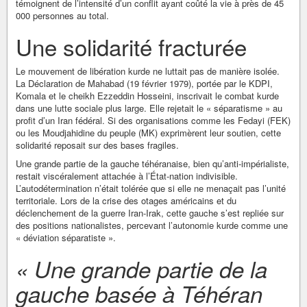
témoignent de l’intensité d’un conflit ayant coûté la vie à près de 45
000 personnes au total.
Une solidarité fracturée
Le mouvement de libération kurde ne luttait pas de manière isolée.
La Déclaration de Mahabad (19 février 1979), portée par le KDPI,
Komala et le cheikh Ezzeddin Hosseini, inscrivait le combat kurde
dans une lutte sociale plus large. Elle rejetait le « séparatisme » au
profit d’un Iran fédéral. Si des organisations comme les Fedayi (FEK)
ou les Moudjahidine du peuple (MK) exprimèrent leur soutien, cette
solidarité reposait sur des bases fragiles.
Une grande partie de la gauche téhéranaise, bien qu’anti-impérialiste,
restait viscéralement attachée à l’État-nation indivisible.
L’autodétermination n’était tolérée que si elle ne menaçait pas l’unité
territoriale. Lors de la crise des otages américains et du
déclenchement de la guerre Iran-Irak, cette gauche s’est repliée sur
des positions nationalistes, percevant l’autonomie kurde comme une
« déviation séparatiste ».
« Une grande partie de la
gauche basée à Téhéran