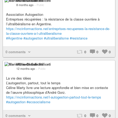
Marie-Claude Saliceti
8 months ago
–
Public
Association Autogestion
Entreprises récupérées : la résistance de la classe ouvrière à
l’ultralibéralisme en Argentine.
https://mcinformactions.net/entreprises-recuperees-la-resistance-de-
la-classe-ouvriere-a-l-ultraliberalisme
#Argentine
#autogestion
#ultraliberalisme
#resistance
0 comments
0
0
0
Marie-Claude Saliceti
12 months ago
–
Public
La vie des idées
L’autogestion, partout, tout le temps
Céline Marty livre une lecture approfondie et bien mise en contexte
de l’œuvre philosophique d’André Gorz.
https://mcinformactions.net/l-autogestion-partout-tout-le-temps
#autogestion
#ecosocialisme
0 comments
0
0
0