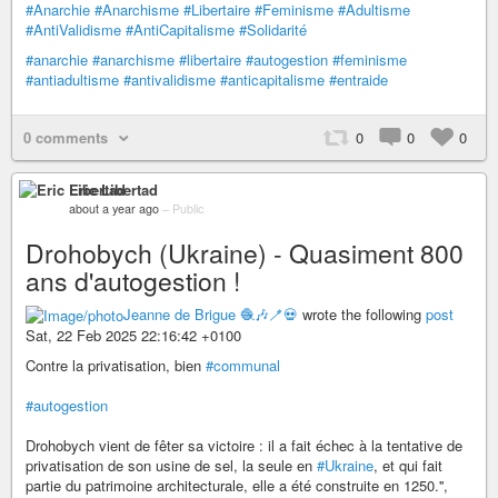
#Anarchie
#Anarchisme
#Libertaire
#Feminisme
#Adultisme
#AntiValidisme
#AntiCapitalisme
#Solidarité
#anarchie
#anarchisme
#libertaire
#autogestion
#feminisme
#antiadultisme
#antivalidisme
#anticapitalisme
#entraide
0 comments
0
0
0
Eric Libertad
about a year ago
–
Public
Drohobych (Ukraine) - Quasiment 800
ans d'autogestion !
Jeanne de Brigue 🧶🎶🪥💀
wrote the following
post
Sat, 22 Feb 2025 22:16:42 +0100
Contre la privatisation, bien
#communal
#autogestion
Drohobych vient de fêter sa victoire : il a fait échec à la tentative de
privatisation de son usine de sel, la seule en
#Ukraine
, et qui fait
partie du patrimoine architecturale, elle a été construite en 1250.'',