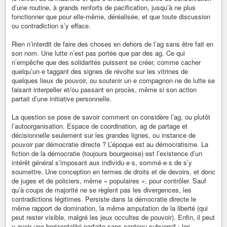
d’une routine, à grands renforts de pacification, jusqu’à ne plus
fonctionner que pour elle-même, déréalisée, et que toute discussion
ou contradiction s’y efface.
Rien n’interdit de faire des choses en dehors de l’ag sans être fait en
son nom. Une lutte n’est pas portée que par des ag. Ce qui
n’empêche que des solidarités puissent se créer, comme cacher
quelqu’un·e taggant des signes de révolte sur les vitrines de
quelques lieux de pouvoir, ou soutenir un·e compagnon·ne de lutte se
faisant interpeller et/ou passant en procès, même si son action
partait d’une initiative personnelle.
La question se pose de savoir comment on considère l’ag, ou plutôt
l’autoorganisation. Espace de coordination, ag de partage et
décisionnelle seulement sur les grandes lignes, ou instance de
pouvoir par démocratie directe ? L’époque est au démocratisme. La
fiction de la démocratie (toujours bourgeoise) est l’existence d’un
intérêt général s’imposant aux individu·e·s, sommé·e·s de s’y
soumettre. Une conception en termes de droits et de devoirs, et donc
de juges et de policiers, même « populaires », pour contrôler. Sauf
qu’à coups de majorité ne se règlent pas les divergences, les
contradictions légitimes. Persiste dans la démocratie directe le
même rapport de domination, la même amputation de la liberté (qui
peut rester visible, malgré les jeux occultes de pouvoir). Enfin, il peut
y avoir une horizontalité parfaite sans contenu subversif : les