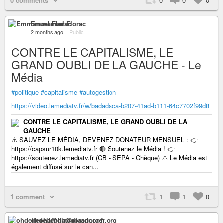
0 comments
0
0
0
Emmanuel Florac
2 months ago
–
Public
CONTRE LE CAPITALISME, LE
GRAND OUBLI DE LA GAUCHE - Le
Média
#politique
#capitalisme
#autogestion
https://video.lemediatv.fr/w/badadaca-b207-41ad-b111-64c7702f99d8
CONTRE LE CAPITALISME, LE GRAND OUBLI DE LA
GAUCHE
⚠️ SAUVEZ LE MÉDIA, DEVENEZ DONATEUR MENSUEL : 👉
https://capsur10k.lemediatv.fr 🔴 Soutenez le Média ! 👉
https://soutenez.lemediatv.fr (CB - SEPA - Chèque) ⚠️ Le Média est
également diffusé sur le can...
1 comment
1
1
0
ohdeifepha@diaspora-fr.org