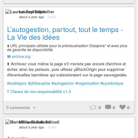
Laurent Espitallier
about a year ago
–
Public
L’autogestion, partout, tout le temps -
La Vie des idées
⬆️ URL principale utilisée pour la prévisualisation Diaspora* et avec plus
de garantie de disponibilité.
💾 archive.org
⬆️ Archivez vous même la page s'il n'existe pas encore d'archive et
évitez ainsi les pisteurs, puis ulilisez µBlockOrigin pour supprimer
d'éventuelles bannières qui subsisteraient sur la page sauvegardée.
#andrégorz
#philosophie
#autogestion
#organisation
#systémique
‼️ Clause de non-responsabilité v1.0
0 comments
0
0
0
Marie-Claude Saliceti
about a year ago
–
Public