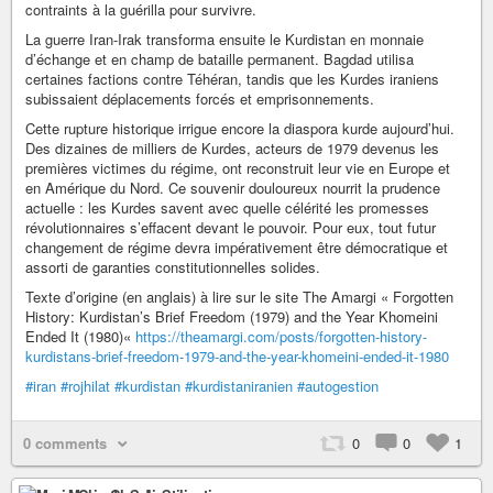
contraints à la guérilla pour survivre.
La guerre Iran-Irak transforma ensuite le Kurdistan en monnaie
d’échange et en champ de bataille permanent. Bagdad utilisa
certaines factions contre Téhéran, tandis que les Kurdes iraniens
subissaient déplacements forcés et emprisonnements.
Cette rupture historique irrigue encore la diaspora kurde aujourd’hui.
Des dizaines de milliers de Kurdes, acteurs de 1979 devenus les
premières victimes du régime, ont reconstruit leur vie en Europe et
en Amérique du Nord. Ce souvenir douloureux nourrit la prudence
actuelle : les Kurdes savent avec quelle célérité les promesses
révolutionnaires s’effacent devant le pouvoir. Pour eux, tout futur
changement de régime devra impérativement être démocratique et
assorti de garanties constitutionnelles solides.
Texte d’origine (en anglais) à lire sur le site The Amargi « Forgotten
History: Kurdistan’s Brief Freedom (1979) and the Year Khomeini
Ended It (1980)«
https://theamargi.com/posts/forgotten-history-
kurdistans-brief-freedom-1979-and-the-year-khomeini-ended-it-1980
#iran
#rojhilat
#kurdistan
#kurdistaniranien
#autogestion
0 comments
0
0
1