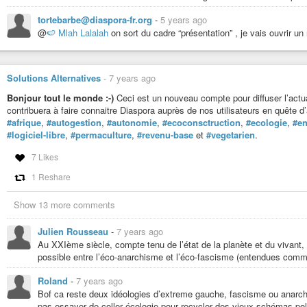
tortebarbe@diaspora-fr.org
-
5 years ago
@
🍉 Mlah Lalalah
on sort du cadre “présentation” , je vais ouvrir un
Solutions Alternatives
-
7 years ago
Bonjour tout le monde :-)
Ceci est un nouveau compte pour diffuser l’actua
contribuera à faire connaitre Diaspora auprès de nos utilisateurs en quête d
#afrique
,
#autogestion
,
#autonomie
,
#ecoconsctruction
,
#ecologie
,
#en
#logiciel-libre
,
#permaculture
,
#revenu-base
et
#vegetarien
.
7 Likes
1 Reshare
Show 13 more comments
Julien Rousseau
-
7 years ago
Au XXIème siècle, compte tenu de l’état de la planète et du vivant, 
possible entre l’éco-anarchisme et l’éco-fascisme (entendues comme 
Roland
-
7 years ago
Bof ca reste deux idéologies d’extreme gauche, fascisme ou anarch
pas essayer de coller écologie pour recycler des vieux schémas pol