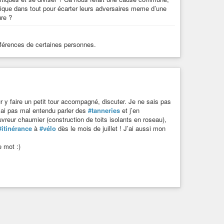
litique dans tout pour écarter leurs adversaires meme d’une
ure ?
éférences de certaines personnes.
ur y faire un petit tour accompagné, discuter. Je ne sais pas
’ai pas mal entendu parler des
#tanneries
et j’en
uvreur chaumier (construction de toits isolants en roseau),
#itinérance
à
#vélo
dès le mois de juillet ! J’ai aussi mon
e mot :)