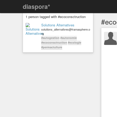
diaspora*
1 person tagged with #ecoconsctruction
#eco
Solutions Alternatives
solutions_alternatives@framasphere.o
rg
#autogestion
#autonomie
#ecoconsctruction
#ecologie
#permactulture