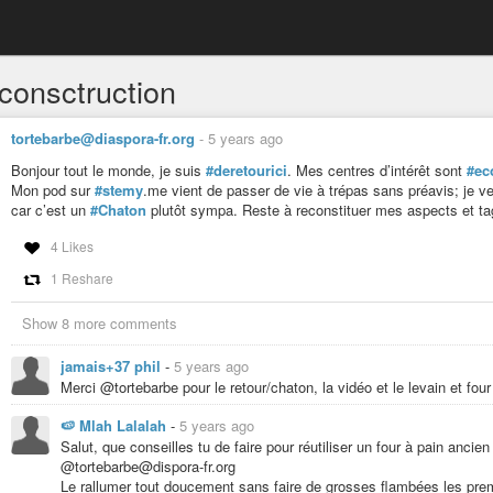
consctruction
tortebarbe@diaspora-fr.org
-
5 years ago
Bonjour tout le monde, je suis
#deretourici
. Mes centres d’intérêt sont
#ec
Mon pod sur
#stemy
.me vient de passer de vie à trépas sans préavis; je v
car c’est un
#Chaton
plutôt sympa. Reste à reconstituer mes aspects et tag
4 Likes
1 Reshare
Show 8 more comments
jamais+37 phil
-
5 years ago
Merci @tortebarbe pour le retour/chaton, la vidéo et le levain et four
🍉 Mlah Lalalah
-
5 years ago
Salut, que conseilles tu de faire pour réutiliser un four à pain ancie
@tortebarbe@dispora-fr.org
Le rallumer tout doucement sans faire de grosses flambées les premi