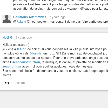
je sais qu’il est trés tentant pour les gauchistes de mettre de la po
association de jardin, mais bon est-ce vraiment éfficace pour la nat
Solutions Alternatives
-
7 years ago
@
Roland
On est souvent très content de ne pas faire partie des pr
Noël G
-
9 years ago
Hello à tou.s.tes :-)
je viens à
#Dijon
ce soir et si vous connaissez la ville je suis intéressé po
non plus où je vais
#dormir
(enfin. … Si ! Dans mon sac de couchage! ). J
rencontrerais volontiers les acteurs. Pour une brève présentation je suis co
aime l’
#ecoconsctruction
, la musique, la danse, et projette de repartir en
#euphonium
avec moi pour souffler quelques notes de musique.
Bon après midi, belle fin de semaine à vous, et n’hésitez pas à repartager l
merci!
1 Reshare