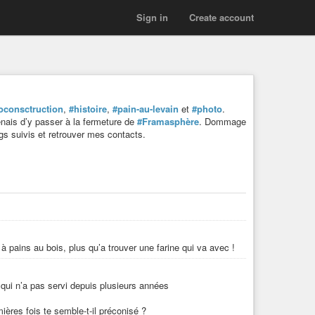
Sign in
Create account
oconsctruction
,
#histoire
,
#pain-au-levain
et
#photo
.
enais d’y passer à la fermeture de
#Framasphère
. Dommage
s suivis et retrouver mes contacts.
 à pains au bois, plus qu’a trouver une farine qui va avec !
n qui n’a pas servi depuis plusieurs années
ères fois te semble-t-il préconisé ?