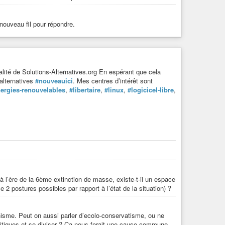
 nouveau fil pour répondre.
lité de Solutions-Alternatives.org En espérant que cela
’alternatives
#nouveauici
. Mes centres d’intérêt sont
ergies-renouvelables
,
#libertaire
,
#linux
,
#logicicel-libre
,
à l’ère de la 6ème extinction de masse, existe-t-il un espace
2 postures possibles par rapport à l’état de la situation) ?
isme. Peut on aussi parler d’ecolo-conservatisme, ou ne
itiques et se diviser ? Ca nous ferait une cause commune,