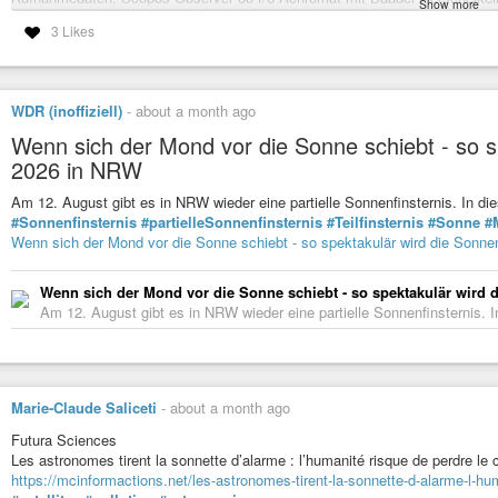
Show more
12.11 MEZ zur maximalen Bedeckung.
3 Likes
#astronomy
#astronomie
#sonnenfinsternis
#sofi
#eclipse
#space
#my
WDR (inoffiziell)
-
about a month ago
Wenn sich der Mond vor die Sonne schiebt - so sp
2026 in NRW
Am 12. August gibt es in NRW wieder eine partielle Sonnenfinsternis. In 
#Sonnenfinsternis
#partielleSonnenfinsternis
#Teilfinsternis
#Sonne
#
Wenn sich der Mond vor die Sonne schiebt - so spektakulär wird die Sonne
Wenn sich der Mond vor die Sonne schiebt - so spektakulär wird 
Am 12. August gibt es in NRW wieder eine partielle Sonnenfinsternis. I
Marie-Claude Saliceti
-
about a month ago
Futura Sciences
Les astronomes tirent la sonnette d’alarme : l’humanité risque de perdre le ci
https://mcinformactions.net/les-astronomes-tirent-la-sonnette-d-alarme-l-hum