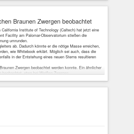
ischen Braunen Zwergen beobachtet
ifornia Institute of Technology (Caltech) hat jetzt eine
t Facility am Palomar-Observatorium stießen die
ernung umrunden.
gleiters ab. Dadurch könnte er die nötige Masse erreichen,
den, wie Whitebook erklärt. Möglich sei auch, dass die
falls in der Entstehung eines neuen Sterns resultieren
 Braunen Zwergen beobachtet werden konnte. Ein ähnlicher
n beobachtet, etwa bei Weißen Zwergen.
ekten erfuhren, wie Co-Autor Tom Prince erklärt. „Sie haben
-Fache der Masse von Jupiter und befinden sich ungefähr
 beiden Himmelsobjekte ursprünglich zusammengekommen sind,
her zueinander geschoben hat.
rten sich die Astronom:innen jetzt durch Beobachtungen
Ihre Ergebnisse haben Whitebook und sein Team in einer
mie
#Wissenschaft
#science
nicht nur die braunen Zwerge