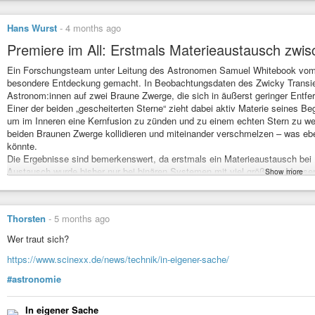
Hans Wurst
-
4 months ago
Premiere im All: Erstmals Materieaustausch zw
Ein Forschungsteam unter Leitung des Astronomen Samuel Whitebook vom Cal
besondere Entdeckung gemacht. In Beobachtungsdaten des Zwicky Transien
Astronom:innen auf zwei Braune Zwerge, die sich in äußerst geringer Entf
Einer der beiden „gescheiterten Sterne“ zieht dabei aktiv Materie seines Be
um im Inneren eine Kernfusion zu zünden und zu einem echten Stern zu wer
beiden Braunen Zwerge kollidieren und miteinander verschmelzen – was eben
könnte.
Die Ergebnisse sind bemerkenswert, da erstmals ein Materieaustausch bei
Austausch wurde bisher nur bei binären Systemen mit viel größeren Masse
Show more
Entsprechend überrascht waren Kolleg:innen als sie von den exotischen Obj
nicht geglaubt, dass es so etwas gibt“, so Prince.
Die beiden Braunen Zwerge (ZTF J1239+8347) verfügen über das 60- bis 80
Thorsten
-
5 months ago
1.000 Lichtjahre von der Erde entfernt im Sternbild Großer Bär. Wie die
ist noch unklar. Möglich sei, dass ein dritter Stern die Braunen Zwerge nä
Wer traut sich?
Weitere Details und die Entdeckung möglicher anderer Doppelsysteme erwa
https://www.scinexx.de/news/technik/in-eigener-sache/
des Vera Rubin Observatory sowie des Webb-Weltraumteleskops der Nasa. 
Studie im Fachmagazin The Astrophysical Journal Letters veröffentlicht.
#astronomie
https://youtu.be/OW3UodAlE7A?si=ELKhBy8M1d1Yskvi
https://t3n.de/news/materieaustausch-braunen-zwergen-1735609
#Astrono
In eigener Sache
von der AfD tauschen die Materie 😹