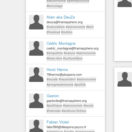
#astronomie
#permaculture
#bricolage
Alain aka DeuZa
deuza@framasphere.org
#naturaliste
#astronomie
#bzh
#freebsd
#météo
Cédric Montagne
cedric_montagne@framasphere.org
#empathie
#nature
#astronomie
#bien-être
#culturelibre
Horst Harms
78harms@pluspora.com
#musik
#raumfahrt
#astronomie
#progressiverock
#politik
Gaston
gastonito@framasphere.org
#politique
#astronomie
#ecolo
#francais
#science-ficiton
Fabian Violet
fabv590@diaspora.psyco.fr
#zététique
#jardin
#astronomie