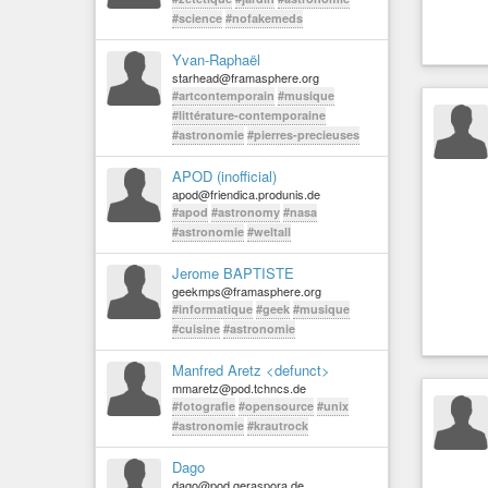
#science
#nofakemeds
Yvan-Raphaël
starhead@framasphere.org
#artcontemporain
#musique
#littérature-contemporaine
#astronomie
#pierres-precieuses
APOD (inofficial)
apod@friendica.produnis.de
#apod
#astronomy
#nasa
#astronomie
#weltall
Jerome BAPTISTE
geekmps@framasphere.org
#informatique
#geek
#musique
#cuisine
#astronomie
Manfred Aretz <defunct>
mmaretz@pod.tchncs.de
#fotografie
#opensource
#unix
#astronomie
#krautrock
Dago
dago@pod.geraspora.de