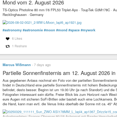
Mond vom 2. August 2026
TS-Optics Photoline 80 mm f/6 FPL53 Triplet-Apo · ToupTek G3M178C · Aut
Recklinghausen · Germany
#astronomy
#astronomie
#moon
#mond
#space
#mywork
6 Likes
1 Reshare
Marcus Wißmann
-
7 days ago
Partielle Sonnenfinsternis am 12. August 2026 i
Aus gegebenen Anlass nochmal ein Foto von der partiellen Sonnenfinsterni
findet in Deutschland eine partielle Sonnenfinsternis mit hohem Bedeckung
befindet, desto besser. Beginn ist um 19.00 Uhr (je nach Standort) und die S
Fotografen interessant sein dürfte. Freier Blick bis zum Horizont nach W
eure Augen mit sicheren SoFi-Brillen oder bastelt euch eine Lochkamera.
die Hand, kann man evtl. die Venus links oberhalb der Sonne mit ca. 45° A
Aufnahmedaten: Scopos Observer 80 f/6 Achromat mit Baader Herschelkei