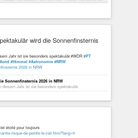
work
ektakulär wird die Sonnenfinsternis
diesem Jahr ist sie besonders spektakulär.#WDR
#PT
Mond
#Himmel
#Astronomie
#NRW
nfinsternis 2026 in NRW
die Sonnenfinsternis 2026 in NRW
n diesem Jahr ist sie besonders spektakulär.
el étoilé pour toujours
anite-risque-de-perdre-le-ciel.html?lang=fr