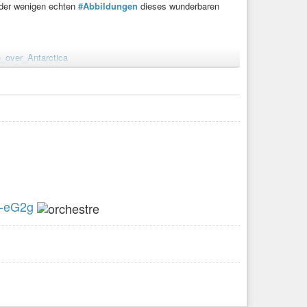
 der wenigen echten
#Abbildungen
dieses wunderbaren
e_over_Antarctica
0-eG2g