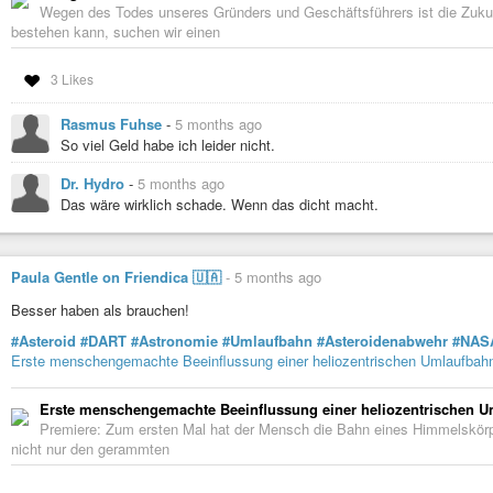
Wegen des Todes unseres Gründers und Geschäftsführers ist die Zukun
bestehen kann, suchen wir einen
3 Likes
Rasmus Fuhse
-
5 months ago
So viel Geld habe ich leider nicht.
Dr. Hydro
-
5 months ago
Das wäre wirklich schade. Wenn das dicht macht.
Paula Gentle on Friendica 🇺🇦
-
5 months ago
Besser haben als brauchen!
Two Dim Stars Team Up to Shine Brightly
#Asteroid
#DART
#Astronomie
#Umlaufbahn
#Asteroidenabwehr
#NAS
caltech
-
YouTube
Erste menschengemachte Beeinflussung einer heliozentrischen Umlaufbah
Erste menschengemachte Beeinflussung einer heliozentrischen 
Premiere: Zum ersten Mal hat der Mensch die Bahn eines Himmelskörp
nicht nur den gerammten