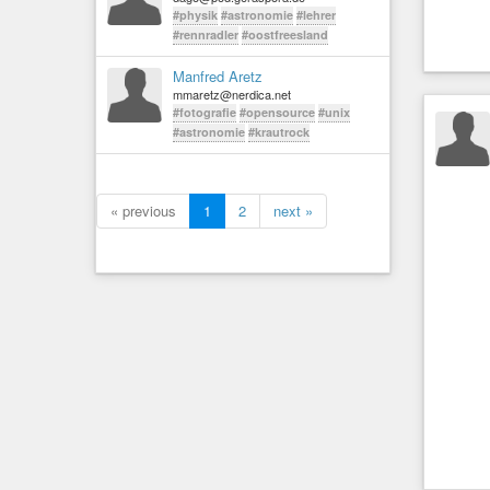
#physik
#astronomie
#lehrer
#rennradler
#oostfreesland
Manfred Aretz
mmaretz@nerdica.net
#fotografie
#opensource
#unix
#astronomie
#krautrock
« previous
1
2
next »