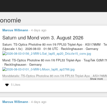
ronomie
Marcus Wißmann
-
4 days ago
Saturn und Mond vom 3. August 2026
Saturn: TS-Optics Photoline 80 mm f/6 FPL53 Triplet-Apo · ASI178MM · Tel
(Upscale 1.5x) · 2026-08-03 · 01:56 UTC · Recklinghausen · Germany
Mond: TS-Optics Photoline 80 mm f/6 FPL53 Triplet-Apo · ToupTek G3M178
· Recklinghausen · Germany
Monddetails: TS-Optics Photoline 80 mm f/6 FPL53 Triplet-Apo · ASI178MM
Show more
1.5x) · 2026-08-03 · 02:05 UTC · Recklinghausen · Germany
5 Likes
#saturn
#moon
#astronomie
#astronomy
#astrofotografie
#astrophogr
Marcus Wißmann
-
4 days ago