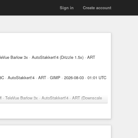
Sign in
Create account
eVue Barlow 3x · AutoStakkert!4 (Drizzle 1.5x) · ART
C · AutoStakkert!4 · ART · GIMP · 2026-08-03 · 01:01 UTC
 · TeleVue Barlow 3x · AutoStakkert!4 · ART (Downscale
aphy
#space
#mywork