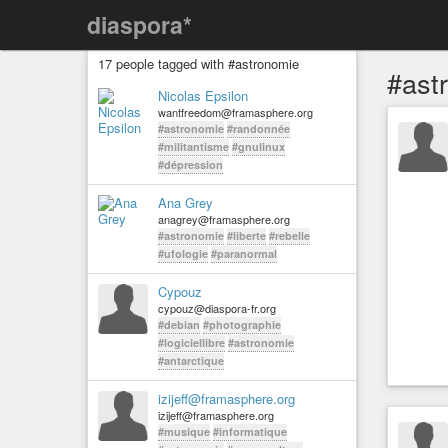
diaspora*
17 people tagged with #astronomie
#ast
Nicolas Epsilon
wantfreedom@framasphere.org
#astronomie
#randonnée
#militantisme
#gnulinux
#dépression
Ana Grey
anagrey@framasphere.org
#astronomie
#liberte
#rebelle
#ufologie
#paranormal
Cypouz
cypouz@diaspora-fr.org
#debian
#photographie
#logiciellibre
#astronomie
#antarctique
izijeff@framasphere.org
izijeff@framasphere.org
#musique
#informatique