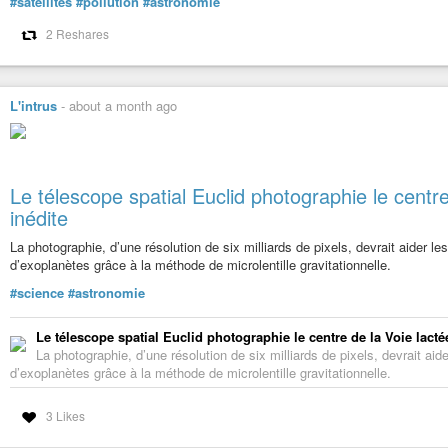
#satellites
#pollution
#astronomie
2 Reshares
L'intrus
-
about a month ago
Le télescope spatial Euclid photographie le centr
inédite
La photographie, d’une résolution de six milliards de pixels, devrait aider 
d’exoplanètes grâce à la méthode de microlentille gravitationnelle.
#science
#astronomie
Le télescope spatial Euclid photographie le centre de la Voie lacté
La photographie, d’une résolution de six milliards de pixels, devrait a
d’exoplanètes grâce à la méthode de microlentille gravitationnelle.
3 Likes