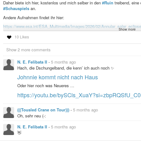
Daher biete ich hier, kostenlos und mich selber in den
#Ruin
treibend, eine
#Schauspiels
an.
Andere Aufnahmen findet ihr hier:
https://www.esa.int/ESA_Multimedia/Images/2026/02/Annular_solar_eclips
Show more
#Spaß
#Astronomie
#Sonne
#Mond
10 Likes
Annular solar eclipse over Antarctica
Show 2 more comments
N. E. Felibata II
-
5 months ago
Hach, die Dschungelband, die kenn’ ich auch noch ✨
Johnnie kommt nicht nach Haus
Oder hier noch was Neueres …
https://youtu.be/bySCls_XuaY?si=zbpRQSfU_C
(((Tousled Crane on Tour)))
-
5 months ago
Oh, sehr neu (-:
N. E. Felibata II
-
5 months ago
👋