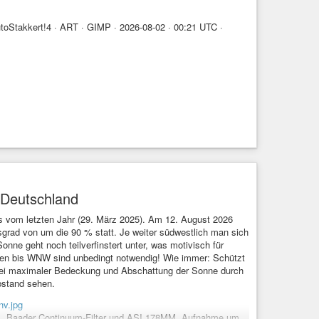
oStakkert!4 · ART · GIMP · 2026-08-02 · 00:21 UTC ·
n Deutschland
s vom letzten Jahr (29. März 2025). Am 12. August 2026
sgrad von um die 90 % statt. Je weiter südwestlich man sich
onne geht noch teilverfinstert unter, was motivisch für
esten bis WNW sind unbedingt notwendig! Wie immer: Schützt
 Bei maximaler Bedeckung und Abschattung der Sonne durch
bstand sehen.
l, Baader Continuum-Filter und ASI 178MM. Aufnahme um