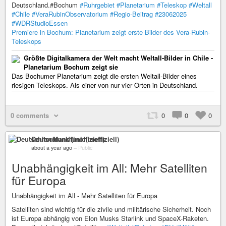
Deutschland.#Bochum
#Ruhrgebiet
#Planetarium
#Teleskop
#Weltall
#Chile
#VeraRubinObservatorium
#Regio-Beitrag
#23062025
#WDRStudioEssen
Premiere in Bochum: Planetarium zeigt erste Bilder des Vera-Rubin-
Teleskops
Größte Digitalkamera der Welt macht Weltall-Bilder in Chile -
Planetarium Bochum zeigt sie
Das Bochumer Planetarium zeigt die ersten Weltall-Bilder eines
riesigen Teleskops. Als einer von nur vier Orten in Deutschland.
0 comments
0
0
0
Deutschlandfunk (inoffiziell)
about a year ago
–
Public
Unabhängigkeit im All: Mehr Satelliten
für Europa
Unabhängigkeit im All - Mehr Satelliten für Europa
Satelliten sind wichtig für die zivile und militärische Sicherheit. Noch
ist Europa abhängig von Elon Musks Starlink und SpaceX-Raketen.