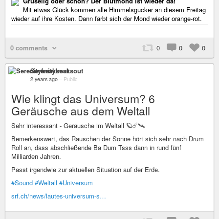
Gruselig oder schön? Der Blutmond ist wieder da!
Mit etwas Glück kommen alle Himmelsgucker an diesem Freitag
wieder auf ihre Kosten. Dann färbt sich der Mond wieder orange-rot.
0 comments
0
0
0
Serenityfreaksout
2 years ago
–
Public
Wie klingt das Universum? 6
Geräusche aus dem Weltall
Sehr interessant - Geräusche im Weltall 🪐☄️🛰️
Bemerkenswert, das Rauschen der Sonne hört sich sehr nach Drum
Roll an, dass abschließende Ba Dum Tsss dann in rund fünf
Milliarden Jahren.
Passt irgendwie zur aktuellen Situation auf der Erde.
#Sound
#Weltall
#Universum
srf.ch/news/lautes-universum-s…