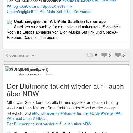
Das soll sich ändern.#Satelliten
#Weltall
#Raketen
#EU
#Militär
#KrieginderUkraine
#SpaceX
#Starlink
Unabhängigkeit im All: Mehr Satelliten für Europa
Unabhängigkeit im All: Mehr Satelliten für Europa
Satelliten sind wichtig für die zivile und militärische Sicherheit.
Noch ist Europa abhängig von Elon Musks Starlink und SpaceX-
Raketen. Das soll sich ändern.
0 comments
0
0
0
WDR (inoffiziell)
about a year ago
–
Public
Der Blutmond taucht wieder auf - auch
über NRW
Mit etwas Glück kommen alle Himmelsgucker an diesem Freitag
wieder auf ihre Kosten. Dann färbt sich der Mond wieder orange-
rot.#Blutmond
#Mondfinsternis
#Mond
#Himmel
#Erde
#Weltall
#All
#Kernschatten
#14März
Der Blutmond taucht wieder auf - auch über NRW