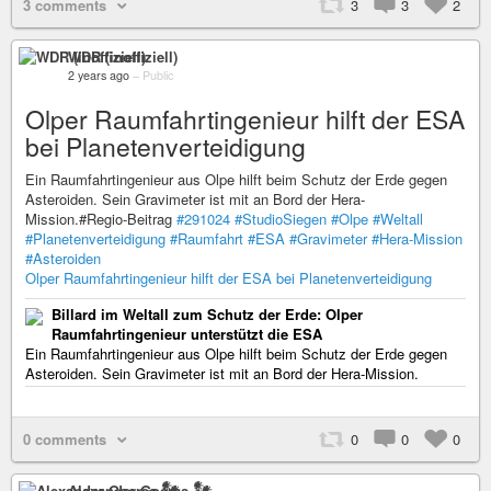
3 comments
3
3
2
WDR (inoffiziell)
2 years ago
–
Public
Olper Raumfahrtingenieur hilft der ESA
bei Planetenverteidigung
Ein Raumfahrtingenieur aus Olpe hilft beim Schutz der Erde gegen
Asteroiden. Sein Gravimeter ist mit an Bord der Hera-
Mission.#Regio-Beitrag
#291024
#StudioSiegen
#Olpe
#Weltall
#Planetenverteidigung
#Raumfahrt
#ESA
#Gravimeter
#Hera-Mission
#Asteroiden
Olper Raumfahrtingenieur hilft der ESA bei Planetenverteidigung
Billard im Weltall zum Schutz der Erde: Olper
Raumfahrtingenieur unterstützt die ESA
Ein Raumfahrtingenieur aus Olpe hilft beim Schutz der Erde gegen
Asteroiden. Sein Gravimeter ist mit an Bord der Hera-Mission.
0 comments
0
0
0
Alexander Goeres 𒀯