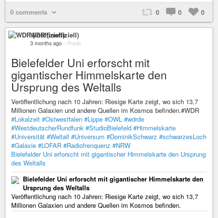
0 comments
0
0
0
WDR (inoffiziell)
3 months ago
–
Public
Bielefelder Uni erforscht mit
gigantischer Himmelskarte den
Ursprung des Weltalls
Veröffentlichung nach 10 Jahren: Riesige Karte zeigt, wo sich 13,7
Millionen Galaxien und andere Quellen im Kosmos befinden.#WDR
#Lokalzeit
#Ostwestfalen
#Lippe
#OWL
#wdrde
#WestdeutscherRundfunk
#StudioBielefeld
#Himmelskarte
#Universität
#Weltall
#Universum
#DominikSchwarz
#schwarzesLoch
#Galaxie
#LOFAR
#Radiofrenquenz
#NRW
Bielefelder Uni erforscht mit gigantischer Himmelskarte den Ursprung
des Weltalls
Bielefelder Uni erforscht mit gigantischer Himmelskarte den
Ursprung des Weltalls
Veröffentlichung nach 10 Jahren: Riesige Karte zeigt, wo sich 13,7
Millionen Galaxien und andere Quellen im Kosmos befinden.