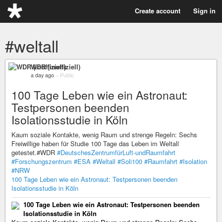
Create account
Sign in
#weltall
WDR (inoffiziell)
a day ago
–
Public
100 Tage Leben wie ein Astronaut:
Testpersonen beenden
Isolationsstudie in Köln
Kaum soziale Kontakte, wenig Raum und strenge Regeln: Sechs
Freiwillige haben für Studie 100 Tage das Leben im Weltall
getestet.#WDR
#DeutschesZentrumfürLuft-undRaumfahrt
#Forschungszentrum
#ESA
#Weltall
#Soli100
#Raumfahrt
#Isolation
#NRW
100 Tage Leben wie ein Astronaut: Testpersonen beenden
Isolationsstudie in Köln
100 Tage Leben wie ein Astronaut: Testpersonen beenden
Isolationsstudie in Köln