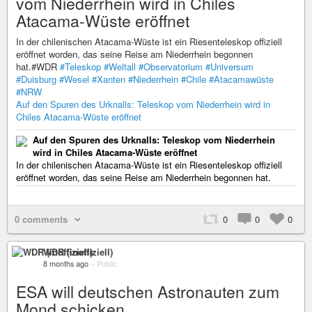
vom Niederrhein wird in Chiles
Atacama-Wüste eröffnet
In der chilenischen Atacama‑Wüste ist ein Riesenteleskop offiziell
eröffnet worden, das seine Reise am Niederrhein begonnen
hat.#WDR
#Teleskop
#Weltall
#Observatorium
#Universum
#Duisburg
#Wesel
#Xanten
#Niederrhein
#Chile
#Atacamawüste
#NRW
Auf den Spuren des Urknalls: Teleskop vom Niederrhein wird in
Chiles Atacama-Wüste eröffnet
Auf den Spuren des Urknalls: Teleskop vom Niederrhein
wird in Chiles Atacama-Wüste eröffnet
In der chilenischen Atacama‑Wüste ist ein Riesenteleskop offiziell
eröffnet worden, das seine Reise am Niederrhein begonnen hat.
0 comments
0
0
0
WDR (inoffiziell)
8 months ago
–
Public
ESA will deutschen Astronauten zum
Mond schicken