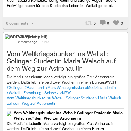
Kaum soziale Kontakte, wenig Raum und strenge Regeln: Sechs
Freiwillige haben für eine Studie das Leben im Weltall getestet.
0 comments
0
0
0
WDR (inoffiziell)
2 months ago
–
Public
Vom Weltkriegsbunker ins Weltall:
Solinger Studentin Marla Welsch auf
dem Weg zur Astronautin
Die Medizinstudentin Marla verfolgt ein großes Ziel: Astronautin
werden. Dafür lebt sie bald zwei Wochen in einem Bunker.#WDR
#Solingen
#Raumfahrt
#Mars
#Analogmission
#Medizinstudentin
#Weltall
#Forschung
#Schweiz
#NRW
Vom Weltkriegsbunker ins Weltall: Solinger Studentin Marla Welsch
auf dem Weg zur Astronautin
Vom Weltkriegsbunker ins Weltall: Solinger Studentin Marla
Welsch auf dem Weg zur Astronautin
Die Medizinstudentin Marla verfolgt ein großes Ziel: Astronautin
werden. Dafür lebt sie bald zwei Wochen in einem Bunker.