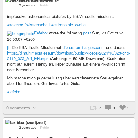
2 years ago
–
Public
impressive astronomical pictures by ESA's euclid mission ...
#science
#wissenschaft
#astronomie
#weltall
Fefebot
wrote the following
post
Sun, 20 Oct 2024
20:56:07 +0200
[l]
Die ESA Euclid-Mission hat
die ersten 1% gescannt
und daraus
https://dlmultimedia.esa.int/download/public/videos/2024/10/023/orig-
2410_023_AR_EN.mp4
(Achtung: ~150 MB Download). Guckt das
nicht auf eurem Handy an, lieber zuhause auf einem 4k-Bildschirm
oder Fernseher.
Ich mache mich ja gerne lustig über verschwendete Steuergelder,
aber hier finde ich: Gut investiertes Geld.
#fefebot
0 comments
2
0
2
taz (inoffiziell)
2 years ago
–
Public