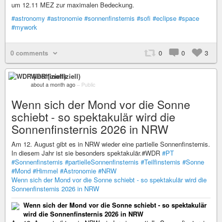
um 12.11 MEZ zur maximalen Bedeckung.
#astronomy
#astronomie
#sonnenfinsternis
#sofi
#eclipse
#space
#mywork
0 comments
0
0
3
WDR (inoffiziell)
about a month ago
–
Public
Wenn sich der Mond vor die Sonne
schiebt - so spektakulär wird die
Sonnenfinsternis 2026 in NRW
Am 12. August gibt es in NRW wieder eine partielle Sonnenfinsternis.
In diesem Jahr ist sie besonders spektakulär.#WDR
#PT
#Sonnenfinsternis
#partielleSonnenfinsternis
#Teilfinsternis
#Sonne
#Mond
#Himmel
#Astronomie
#NRW
Wenn sich der Mond vor die Sonne schiebt - so spektakulär wird die
Sonnenfinsternis 2026 in NRW
Wenn sich der Mond vor die Sonne schiebt - so spektakulär
wird die Sonnenfinsternis 2026 in NRW