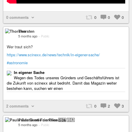
0 comments
0
0
0
Thorsten
5 months ago
–
Public
Wer traut sich?
https://www.scinexx.de/news/technik/in-eigener-sache/
#astronomie
In eigener Sache
Wegen des Todes unseres Gründers und Geschäftsführers ist
die Zukunft von scinexx akut bedroht. Damit das Magazin weiter
bestehen kann, suchen wir einen
2 comments
0
2
3
Paula Gentle on Friendica 🇺🇦
5 months ago
–
Public