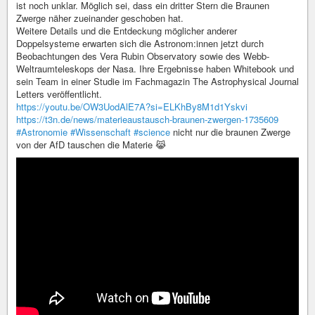
ist noch unklar. Möglich sei, dass ein dritter Stern die Braunen
Zwerge näher zueinander geschoben hat.
Weitere Details und die Entdeckung möglicher anderer
Doppelsysteme erwarten sich die Astronom:innen jetzt durch
Beobachtungen des Vera Rubin Observatory sowie des Webb-
Weltraumteleskops der Nasa. Ihre Ergebnisse haben Whitebook und
sein Team in einer Studie im Fachmagazin The Astrophysical Journal
Letters veröffentlicht.
https://youtu.be/OW3UodAlE7A?si=ELKhBy8M1d1Yskvi
https://t3n.de/news/materieaustausch-braunen-zwergen-1735609
#Astronomie
#Wissenschaft
#science
nicht nur die braunen Zwerge
von der AfD tauschen die Materie 😹