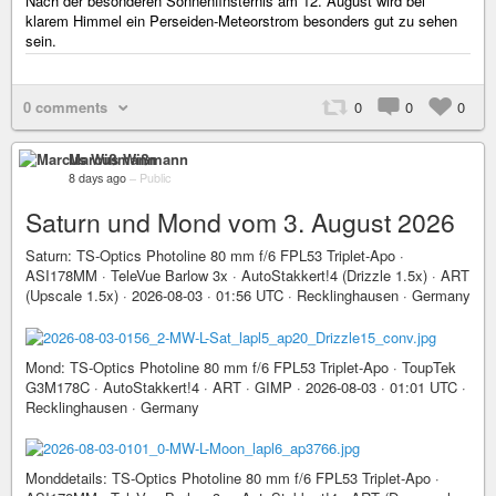
Nach der besonderen Sonnenfinsternis am 12. August wird bei
klarem Himmel ein Perseiden-Meteorstrom besonders gut zu sehen
sein.
0 comments
0
0
0
Marcus Wißmann
8 days ago
–
Public
Saturn und Mond vom 3. August 2026
Saturn: TS-Optics Photoline 80 mm f/6 FPL53 Triplet-Apo ·
ASI178MM · TeleVue Barlow 3x · AutoStakkert!4 (Drizzle 1.5x) · ART
(Upscale 1.5x) · 2026-08-03 · 01:56 UTC · Recklinghausen · Germany
Mond: TS-Optics Photoline 80 mm f/6 FPL53 Triplet-Apo · ToupTek
G3M178C · AutoStakkert!4 · ART · GIMP · 2026-08-03 · 01:01 UTC ·
Recklinghausen · Germany
Monddetails: TS-Optics Photoline 80 mm f/6 FPL53 Triplet-Apo ·