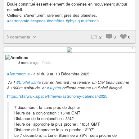
Boule constitué essentiellement de comètes en mouvement autour
du soleil.
Celles-ci s'aventurent rarement près des planètes.
#astronomie
#espace
#comètes
#physique
#french
3 comments
2
3
6
+ 1
Anne
8 months ago
–
Public
#Astronomie
- ciel du 9 au 10 Décembre 2025
Vu 1
#EtoileFilante
hier en fermant ma fenêtre, un Ciel beau comme
à 1000m d'altitude, et
#Jupiter
brillante comme un Soleil éloigné...
https://starwalk.space/fr/news/astronomy-calendar-2025
7 décembre : la Lune près de Jupiter
Heure de la conjonction : 15:48 GMT
Distance de la conjonction : 3°42'
Heure de l'approche la plus proche : 16:51 GMT
Distance de l'approche la plus proche : 3°37'
Le 7 décembre, la Lune, illuminée à 89%, sera proche de