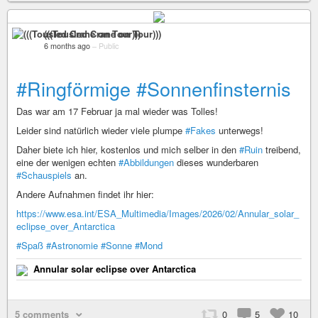
(((Tousled Crane on Tour)))
6 months ago
–
Public
#Ringförmige
#Sonnenfinsternis
Das war am 17 Februar ja mal wieder was Tolles!
Leider sind natürlich wieder viele plumpe
#Fakes
unterwegs!
Daher biete ich hier, kostenlos und mich selber in den
#Ruin
treibend,
eine der wenigen echten
#Abbildungen
dieses wunderbaren
#Schauspiels
an.
Andere Aufnahmen findet ihr hier:
https://www.esa.int/ESA_Multimedia/Images/2026/02/Annular_solar_
eclipse_over_Antarctica
#Spaß
#Astronomie
#Sonne
#Mond
Annular solar eclipse over Antarctica
5 comments
0
5
10