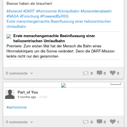
Besser haben als brauchen!
#Asteroid
#DART
#Astronomie
#Umlaufbahn
#Asteroidenabwehr
#NASA
#Forschung
#PoweredByRSS
Erste menschengemachte Beeinflussung einer heliozentrischen
Umlaufbahn
Erste menschengemachte Beeinflussung einer
heliozentrischen Umlaufbahn
Premiere: Zum ersten Mal hat der Mensch die Bahn eines
Himmelskörpers um die Sonne verändert. Denn die DART-Mission
lenkte nicht nur den gerammten
0 comments
0
0
0
+ 1
Part_of You
5 months ago
–
Public
#astronomie
0 comments
0
0
1