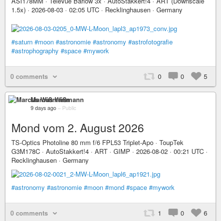
ASI178MM · TeleVue Barlow 3x · AutoStakkert!4 · ART (Downscale
1.5x) · 2026-08-03 · 02:05 UTC · Recklinghausen · Germany
#saturn
#moon
#astronomie
#astronomy
#astrofotografie
#astrophography
#space
#mywork
0 comments
0
0
5
Marcus Wißmann
9 days ago
–
Public
Mond vom 2. August 2026
TS-Optics Photoline 80 mm f/6 FPL53 Triplet-Apo · ToupTek
G3M178C · AutoStakkert!4 · ART · GIMP · 2026-08-02 · 00:21 UTC ·
Recklinghausen · Germany
#astronomy
#astronomie
#moon
#mond
#space
#mywork
0 comments
1
0
6