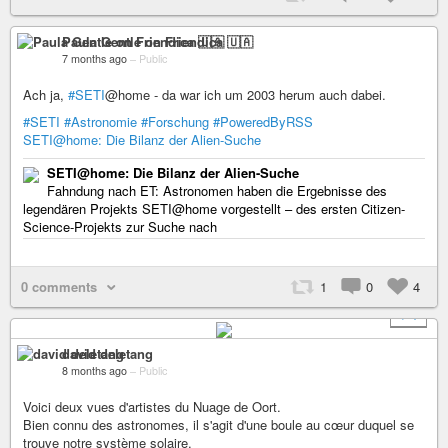
Paula Gentle on Friendica 🇺🇦
7 months ago
–
Public
Ach ja,
#SETI
@home - da war ich um 2003 herum auch dabei.
#SETI
#Astronomie
#Forschung
#PoweredByRSS
SETI@home: Die Bilanz der Alien-Suche
SETI@home: Die Bilanz der Alien-Suche
Fahndung nach ET: Astronomen haben die Ergebnisse des
legendären Projekts SETI@home vorgestellt – des ersten Citizen-
Science-Projekts zur Suche nach
0 comments
1
0
4
+ 1
david deletang
8 months ago
–
Public
Voici deux vues d'artistes du Nuage de Oort.
Bien connu des astronomes, il s'agit d'une boule au cœur duquel se
trouve notre système solaire.