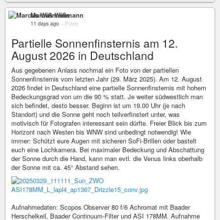
Marcus Wißmann
11 days ago
–
Public
Partielle Sonnenfinsternis am 12.
August 2026 in Deutschland
Aus gegebenen Anlass nochmal ein Foto von der partiellen
Sonnenfinsternis vom letzten Jahr (29. März 2025). Am 12. August
2026 findet in Deutschland eine partielle Sonnenfinsternis mit hohem
Bedeckungsgrad von um die 90 % statt. Je weiter südwestlich man
sich befindet, desto besser. Beginn ist um 19.00 Uhr (je nach
Standort) und die Sonne geht noch teilverfinstert unter, was
motivisch für Fotografen interessant sein dürfte. Freier Blick bis zum
Horizont nach Westen bis WNW sind unbedingt notwendig! Wie
immer: Schützt eure Augen mit sicheren SoFi-Brillen oder bastelt
euch eine Lochkamera. Bei maximaler Bedeckung und Abschattung
der Sonne durch die Hand, kann man evtl. die Venus links oberhalb
der Sonne mit ca. 45° Abstand sehen.
Aufnahmedaten: Scopos Observer 80 f/6 Achromat mit Baader
Herschelkeil, Baader Continuum-Filter und ASI 178MM. Aufnahme