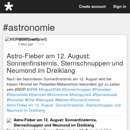
Create account
Sign in
#astronomie
WDR (inoffiziell)
3 days ago
–
Public
Astro-Fieber am 12. August:
Sonnenfinsternis, Sternschnuppen und
Neumond im Dreiklang
Nach der besonderen Sonnenfinsternis am 12. August wird bei
klarem Himmel ein Perseiden-Meteorstrom besonders gut zu sehen
sein.#WDR
#NRW
#August2026
#Sternschnuppen
#Perseiden
#Sternenbild
#Sternzeit
#Astronomie
#Astropyhsik
#Sternenstaub
#Kometen
#Eifel
#Naturpark
#Meteor
#Sonnenfinsternis
Astro-Fieber am 12. August: Sonnenfinsternis, Sternschnuppen und
Neumond im Dreiklang
Astro-Fieber am 12. August: Sonnenfinsternis,
Sternschnuppen und Neumond im Dreiklang