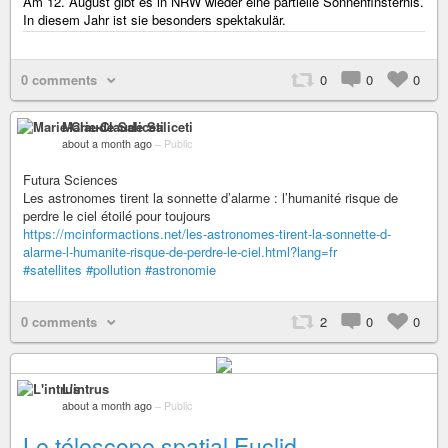
Am 12. August gibt es in NRW wieder eine partielle Sonnenfinsternis.
In diesem Jahr ist sie besonders spektakulär.
0 comments
0
0
0
Marie-Claude Saliceti
about a month ago
–
Public
Futura Sciences
Les astronomes tirent la sonnette d’alarme : l’humanité risque de
perdre le ciel étoilé pour toujours
https://mcinformactions.net/les-astronomes-tirent-la-sonnette-d-
alarme-l-humanite-risque-de-perdre-le-ciel.html?lang=fr
#satellites
#pollution
#astronomie
0 comments
2
0
0
L'intrus
about a month ago
–
Public
Le télescope spatial Euclid