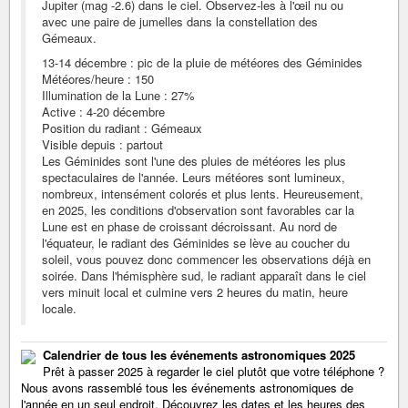
Jupiter (mag -2.6) dans le ciel. Observez-les à l'œil nu ou
avec une paire de jumelles dans la constellation des
Gémeaux.
13-14 décembre : pic de la pluie de météores des Géminides
Météores/heure : 150
Illumination de la Lune : 27%
Active : 4-20 décembre
Position du radiant : Gémeaux
Visible depuis : partout
Les Géminides sont l'une des pluies de météores les plus
spectaculaires de l'année. Leurs météores sont lumineux,
nombreux, intensément colorés et plus lents. Heureusement,
en 2025, les conditions d'observation sont favorables car la
Lune est en phase de croissant décroissant. Au nord de
l'équateur, le radiant des Géminides se lève au coucher du
soleil, vous pouvez donc commencer les observations déjà en
soirée. Dans l'hémisphère sud, le radiant apparaît dans le ciel
vers minuit local et culmine vers 2 heures du matin, heure
locale.
Calendrier de tous les événements astronomiques 2025
Prêt à passer 2025 à regarder le ciel plutôt que votre téléphone ?
Nous avons rassemblé tous les événements astronomiques de
l'année en un seul endroit. Découvrez les dates et les heures des