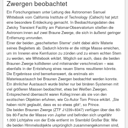
Zwergen beobachtet
Ein Forschungsteam unter Leitung des Astronomen Samuel
Whitebook vom California Institute of Technology (Caltech) hat jetzt
eine besondere Entdeckung gemacht. In Beobachtungsdaten des
Zwicky Transient Facility am Palomar-Observatorium stießen die
Astronom:innen auf zwei Braune Zwerge, die sich in äußerst geringer
Entfernung umrunden.
Einer der beiden „gescheiterten Sterne“ zieht dabei aktiv Materie
seines Begleiters ab. Dadurch könnte er die nötige Masse erreichen,
um im Inneren eine Kernfusion zu zünden und zu einem echten Stern
zu werden, wie Whitebook erklärt. Möglich sei auch, dass die beiden
Braunen Zwerge kollidieren und miteinander verschmelzen – was
ebenfalls in der Entstehung eines neuen Sterns resultieren könnte.
Die Ergebnisse sind bemerkenswert, da erstmals ein
Materieaustausch bei Braunen Zwergen beobachtet werden konnte.
Ein ähnlicher Austausch wurde bisher nur bei binären Systemen mit
viel größeren Massen beobachtet, etwa bei Weißen Zwergen.
Entsprechend überrascht waren Kolleg:innen als sie von den
exotischen Objekten erfuhren, wie Co-Autor Tom Prince erklärt. „Sie
haben nicht geglaubt, dass es so etwas gibt“, so Prince.
Die beiden Braunen Zwerge (ZTF J1239+8347) verfügen über das 60-
bis 80-Fache der Masse von Jupiter und befinden sich ungefähr
1.000 Lichtjahre von der Erde entfernt im Sternbild Großer Bär. Wie
die beiden Himmelsobjekte ursprünglich zusammengekommen sind,