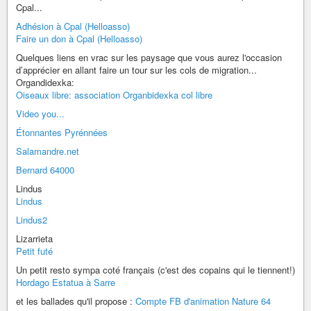
Cpal...
Adhésion à Cpal (Helloasso)
Faire un don à Cpal (Helloasso)
Quelques liens en vrac sur les paysage que vous aurez l'occasion
d’apprécier en allant faire un tour sur les cols de migration...
Organdidexka:
Oiseaux libre: association Organbidexka col libre
Video you...
Étonnantes Pyrénnées
Salamandre.net
Bernard 64000
Lindus
Lindus
Lindus2
Lizarrieta
Petit futé
Un petit resto sympa coté français (c'est des copains qui le tiennent!)
Hordago Estatua à Sarre
et les ballades qu'il propose :
Compte FB d'animation Nature 64