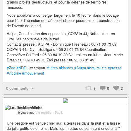
grands projets destructeurs et pour la défense de territoires
menacés.
Nous appelons à converger largement le 10 février dans le bocage
pour fêter l’abandon de l’aéroport et pour poursuivre la construction
de l’avenir de la zad.
Acipa, Coordination des opposants, COPAIn 44, Naturalistes en
lutte, les habitant-e-s de la zad.
Contacts presse : ACIPA - Dominique Fresneau : 06 71 00 73 69
COPAIN 44 - Cyril Bouligand : 06 21 04 76 84 Coordination -
Geneviève Coiffard : 06 80 84 19 89 Naturalites en lutte - Jean-Marie
Dréan : 07 69 40 45 75 Zad presse : 06 95 06 81 49
#Zad
#NDDL
#aéroport
#luttes
#Nantes
#Acipa
#naturaliste
#presse
#victoire
#mouvement
0 comments
3
0
3
Louise Michel
9 years ago
Via mobile
–
Public
Une bestiole est venue chier sur la terrasse dans la nuit et a laissé
de jolis petits colombins. Mais les miettes de pain sont encore là ?