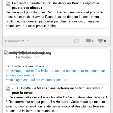
Le grand cinéaste naturaliste Jacques Perrin a rejoint le
peuple des oiseaux
Dernier envol pour Jacques Perrin. L’acteur, réalisateur et producteur
s’est éteint jeudi 21 avril à Paris. Il laisse derrière lui une œuvre
prolifique, marquée en particulier par d’immenses documentaires
animaliers. Il a ainsi produit le film...
0 comments
0
0
0
snoky@diaspora-fr.org
4 years ago
–
Public
La Hulotte fête ses 50 ans
https://reporterre.net/La-Hulotte-a-50-ans-ses-lecteurs-racontent-leur-
amour-pour-la-revue
#ecolologie
#naturaliste
#animaux
#nature
« La Hulotte » a 50 ans : ses lecteurs racontent leur amour
pour la revue
« On s’émerveille devant une chouette ! » Neuf naturalistes racontent
à Reporterre leur amour pour « La Hulotte ». Cette revue qui raconte
avec humour et érudition la vie des animaux et des plantes fête ses
50 ans. La Hulotte, « le journal le...