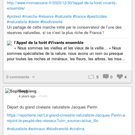
http://www.rnnmassane.fr/2023/12/30/lappel-de-la-foret-vivants-
ensemble/
#protest
#marche
#réserve
#naturelle
#france
#pesticides
#naturaliste
#deter
#biodiversité
Un partage de cette marche initié par le conservateur de l’une des
réserves naturelles, si ce n’est la plus riche de France !
l’Appel de la forêt #Vivants ensemble
« Nous sommes les vieilles et les vieux de la veille… » Nous
sommes spécialistes de la nature, nous avons un nom ou presque
pour toutes les roches et minéraux, les fleurs, les arbres, les inse…
0 comments
5
0
4
Sophievg
4 years ago
–
Public
Départ du grand cinéaste naturaliste Jacques Perrin
https://reporterre.net/Le-grand-cineaste-naturaliste-Jacques-Perrin-a-
rejoint-le-peuple-des-oiseaux?utm_source=actus_lilo
#naturaliste
#animaux
#biodiversité
#cinéma