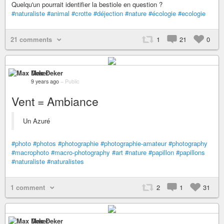
Quelqu'un pourrait identifier la bestiole en question ?
#naturaliste
#animal
#crotte
#déjection
#nature
#écologie
#ecologie
21 comments
1
21
0
Max Deker
9 years ago
–
Public
Vent = Ambiance
Un Azuré
#photo
#photos
#photographie
#photographie-amateur
#photography
#macrophoto
#macro-photography
#art
#nature
#papillon
#papillons
#naturaliste
#naturalistes
1 comment
2
1
31
Max Deker