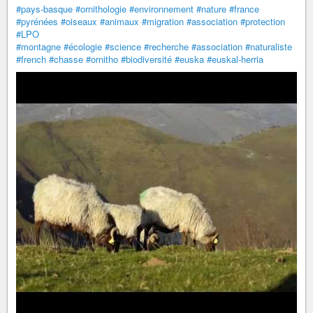
#pays-basque
#ornithologie
#environnement
#nature
#france
#pyrénées
#oiseaux
#animaux
#migration
#association
#protection
#LPO
#montagne
#écologie
#science
#recherche
#association
#naturaliste
#french
#chasse
#ornitho
#biodiversité
#euska
#euskal-herria