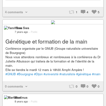
4 comments
1
4
5
Yann Swa
7 years ago
–
Public
Génétique et formation de la main
Conférence organisée par le GNUB (Groupe naturaliste universitaire
de Bourgogne)
Nous vous attendons nombreux et nombreuses à la conférence du Dr
Juliette Albuisson qui traitera de la formation et de l’identité de la
main.
Elle se tiendra le mardi 12 mars à 18h30 Amphi Ampère !
#GNUB
#Bourgogne
#Dijon
#université
#naturaliste
#génétique
#main
0 comments
0
0
0
Martinus
8 years ago
–
Public