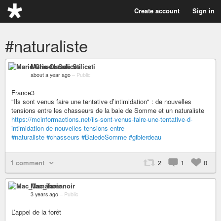
Create account
Sign in
#naturaliste
Marie-Claude Saliceti
about a year ago
–
Public
France3
"Ils sont venus faire une tentative d’intimidation" : de nouvelles
tensions entre les chasseurs de la baie de Somme et un naturaliste
https://mcinformactions.net/ils-sont-venus-faire-une-tentative-d-
intimidation-de-nouvelles-tensions-entre
#naturaliste
#chasseurs
#BaiedeSomme
#gibierdeau
1 comment
2
1
0
Mac_Tamanoir
3 years ago
–
Public
L’appel de la forêt