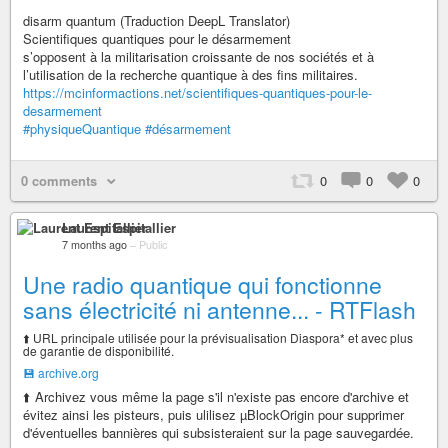
disarm quantum (Traduction DeepL Translator)
Scientifiques quantiques pour le désarmement
s’opposent à la militarisation croissante de nos sociétés et à
l’utilisation de la recherche quantique à des fins militaires.
https://mcinformactions.net/scientifiques-quantiques-pour-le-
desarmement
#physiqueQuantique
#désarmement
0 comments
0
0
0
Laurent Espitallier
7 months ago
–
Public
Une radio quantique qui fonctionne
sans électricité ni antenne... - RTFlash
⬆️ URL principale utilisée pour la prévisualisation Diaspora* et avec plus
de garantie de disponibilité.
💾 archive.org
⬆️ Archivez vous même la page s'il n'existe pas encore d'archive et
évitez ainsi les pisteurs, puis ulilisez µBlockOrigin pour supprimer
d'éventuelles bannières qui subsisteraient sur la page sauvegardée.