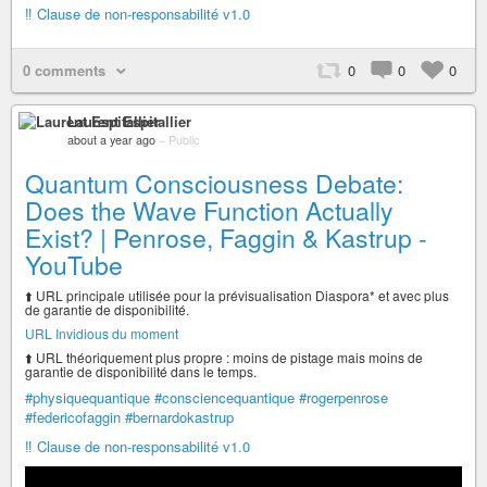
‼️ Clause de non-responsabilité v1.0
0 comments
0
0
0
Laurent Espitallier
about a year ago
–
Public
Quantum Consciousness Debate:
Does the Wave Function Actually
Exist? | Penrose, Faggin & Kastrup -
YouTube
⬆️ URL principale utilisée pour la prévisualisation Diaspora* et avec plus
de garantie de disponibilité.
URL Invidious du moment
⬆️ URL théoriquement plus propre : moins de pistage mais moins de
garantie de disponibilité dans le temps.
#physiquequantique
#consciencequantique
#rogerpenrose
#federicofaggin
#bernardokastrup
‼️ Clause de non-responsabilité v1.0