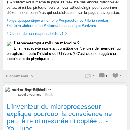
⬆️ Archivez vous même la page s'il n'existe pas encore d'archive et
évitez ainsi les pisteurs, puis ulilisez µBlockOrigin pour supprimer
d'éventuelles bannières qui subsisteraient sur la page sauvegardée.
#physiquequantique
#mémoire
#espacetemps
#florianneukart
#histoire
#information
#informationquantique
#univers
‼️ Clause de non-responsabilité v1.0
L’espace-temps est-il une mémoire ?
Et si l’espace-temps était constitué de “cellules de mémoire” qui
enregistrent toute l’histoire de l’Univers ? C’est ce que suggère un
spécialiste de physique q...
0 comments
1
0
1
Laurent Espitallier
about a year ago
–
Public
L'inventeur du microprocesseur
explique pourquoi la conscience ne
peut être ni mesurée ni copiée ... -
YouTube