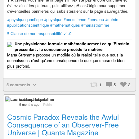
évitez ainsi les pisteurs, puis ulilisez µBlockOrigin pour supprimer
d'éventuelles bannières qui subsisteraient sur la page sauvegardée.
#physiquequantique
#physique
#conscience
#cerveau
#suède
#publicationscientifique
#mathématiques
#mariastrømme
‼️ Clause de non-responsabilité v1.0
Une physicienne formule mathématiquement ce qu'Einstein
pressentait : la conscience précède la matière
Maria Strømme propose un modèle où la réalité telle que nous la
connaissons n'est qu'une conséquence de quelque chose de bien
plus profond.
5 comments
1
5
3
Laurent Espitallier
9 months ago
–
Public
Cosmic Paradox Reveals the Awful
Consequence of an Observer-Free
Universe | Quanta Magazine