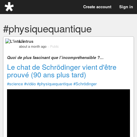
Create account
Sign in
#physiquequantique
L'intrus
about a month ago
–
Public
Quoi de plus fascinant que l’incompréhensible ?…
Le chat de Schrödinger vient d'être
prouvé (90 ans plus tard)
#science
#vidéo
#physiquequantique
#Schrödinger