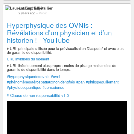
Laurent Espitallier
2 years ago
–
Public
Hyperphysique des OVNIs :
Révélations d’un physicien et d’un
historien ! - YouTube
⬆️ URL principale utilisée pour la prévisualisation Diaspora* et avec plus
de garantie de disponibilité.
URL Invidious du moment
⬆️ URL théoriquement plus propre : moins de pistage mais moins de
garantie de disponibilité dans le temps.
#hyperphysiquedesovnis
#ovni
#phénomènesaérospatiauxnonidentifiés
#pan
#philippeguillemant
#physiquequantique
#conscience
‼️ Clause de non-responsabilité v1.0