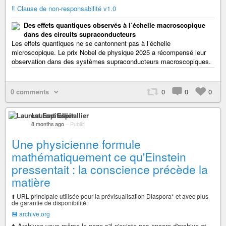
‼️ Clause de non-responsabilité v1.0
Des effets quantiques observés à l’échelle macroscopique
dans des circuits supraconducteurs
Les effets quantiques ne se cantonnent pas à l’échelle
microscopique. Le prix Nobel de physique 2025 a récompensé leur
observation dans des systèmes supraconducteurs macroscopiques.
0 comments
0
0
0
Laurent Espitallier
8 months ago
–
Public
Une physicienne formule
mathématiquement ce qu'Einstein
pressentait : la conscience précède la
matière
⬆️ URL principale utilisée pour la prévisualisation Diaspora* et avec plus
de garantie de disponibilité.
💾 archive.org
⬆️ Archivez vous même la page s'il n'existe pas encore d'archive et