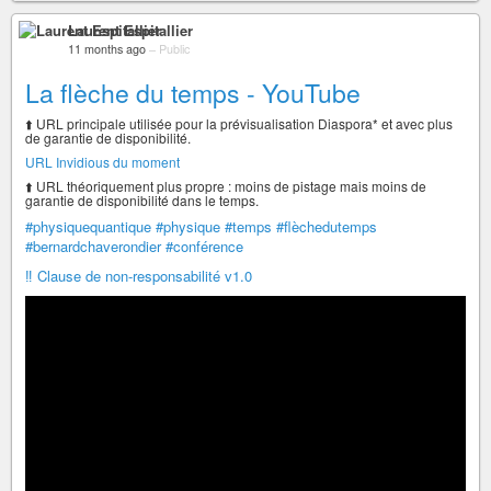
Laurent Espitallier
11 months ago
–
Public
La flèche du temps - YouTube
⬆️ URL principale utilisée pour la prévisualisation Diaspora* et avec plus
de garantie de disponibilité.
URL Invidious du moment
⬆️ URL théoriquement plus propre : moins de pistage mais moins de
garantie de disponibilité dans le temps.
#physiquequantique
#physique
#temps
#flèchedutemps
#bernardchaverondier
#conférence
‼️ Clause de non-responsabilité v1.0