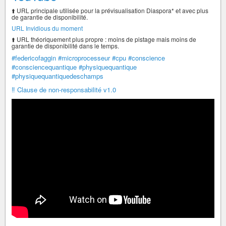
⬆️ URL principale utilisée pour la prévisualisation Diaspora* et avec plus
de garantie de disponibilité.
URL Invidious du moment
⬆️ URL théoriquement plus propre : moins de pistage mais moins de
garantie de disponibilité dans le temps.
#federicofaggin
#microprocesseur
#cpu
#conscience
#consciencequantique
#physiquequantique
#physiquequantiquedeschamps
‼️ Clause de non-responsabilité v1.0