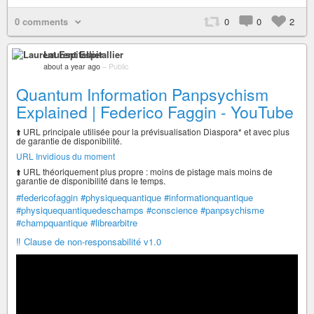
0 comments
0
0
2
Laurent Espitallier
about a year ago
–
Public
Quantum Information Panpsychism
Explained | Federico Faggin - YouTube
⬆️ URL principale utilisée pour la prévisualisation Diaspora* et avec plus
de garantie de disponibilité.
URL Invidious du moment
⬆️ URL théoriquement plus propre : moins de pistage mais moins de
garantie de disponibilité dans le temps.
#federicofaggin
#physiquequantique
#informationquantique
#physiquequantiquedeschamps
#conscience
#panpsychisme
#champquantique
#librearbitre
‼️ Clause de non-responsabilité v1.0