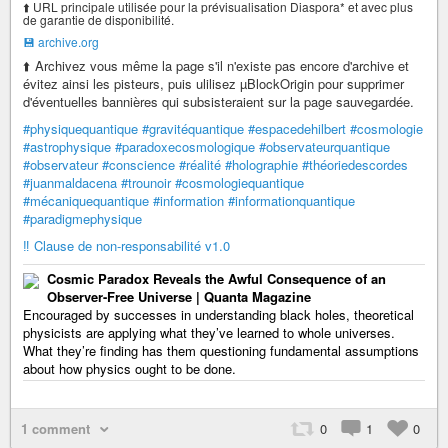
⬆️ URL principale utilisée pour la prévisualisation Diaspora* et avec plus
de garantie de disponibilité.
💾 archive.org
⬆️ Archivez vous même la page s'il n'existe pas encore d'archive et
évitez ainsi les pisteurs, puis ulilisez µBlockOrigin pour supprimer
d'éventuelles bannières qui subsisteraient sur la page sauvegardée.
#physiquequantique
#gravitéquantique
#espacedehilbert
#cosmologie
#astrophysique
#paradoxecosmologique
#observateurquantique
#observateur
#conscience
#réalité
#holographie
#théoriedescordes
#juanmaldacena
#trounoir
#cosmologiequantique
#mécaniquequantique
#information
#informationquantique
#paradigmephysique
‼️ Clause de non-responsabilité v1.0
Cosmic Paradox Reveals the Awful Consequence of an
Observer-Free Universe | Quanta Magazine
Encouraged by successes in understanding black holes, theoretical
physicists are applying what they’ve learned to whole universes.
What they’re finding has them questioning fundamental assumptions
about how physics ought to be done.
1 comment
0
1
0