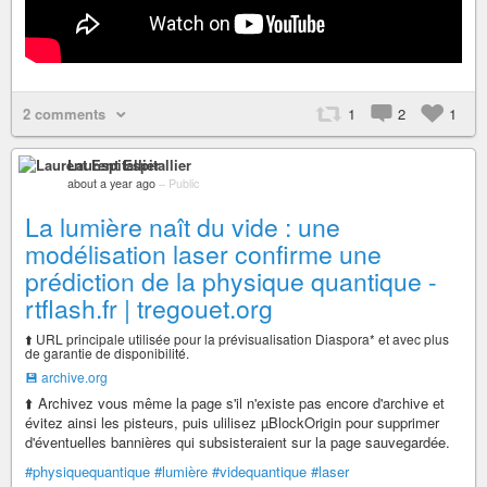
2 comments
1
2
1
Laurent Espitallier
about a year ago
–
Public
La lumière naît du vide : une
modélisation laser confirme une
prédiction de la physique quantique -
rtflash.fr | tregouet.org
⬆️ URL principale utilisée pour la prévisualisation Diaspora* et avec plus
de garantie de disponibilité.
💾 archive.org
⬆️ Archivez vous même la page s'il n'existe pas encore d'archive et
évitez ainsi les pisteurs, puis ulilisez µBlockOrigin pour supprimer
d'éventuelles bannières qui subsisteraient sur la page sauvegardée.
#physiquequantique
#lumière
#videquantique
#laser