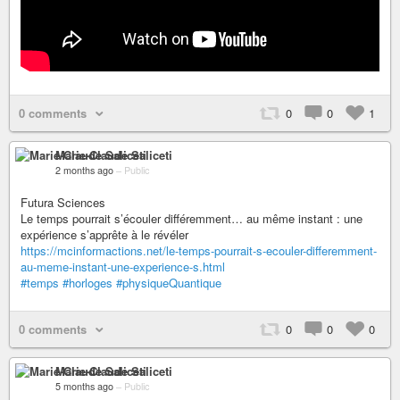
0 comments
0
0
1
Marie-Claude Saliceti
2 months ago
–
Public
Futura Sciences
Le temps pourrait s’écouler différemment… au même instant : une
expérience s’apprête à le révéler
https://mcinformactions.net/le-temps-pourrait-s-ecouler-differemment-
au-meme-instant-une-experience-s.html
#temps
#horloges
#physiqueQuantique
0 comments
0
0
0
Marie-Claude Saliceti
5 months ago
–
Public