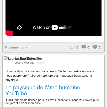
0 comments
0
0
0
Laurent Espitallier
about a year ago
–
Public
Comme d'hab, ça va pas plaire, mais Guillemant arrive encore à
nous apprendre / faire comprendre des nouveaux trucs avec la
physique...
La physique de l'âme humaine -
YouTube
⬆️ URL principale utilisée pour la prévisualisation Diaspora* et avec plus
de garantie de disponibilité.