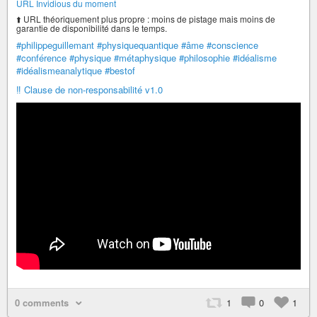
URL Invidious du moment
⬆️ URL théoriquement plus propre : moins de pistage mais moins de
garantie de disponibilité dans le temps.
#philippeguillemant
#physiquequantique
#âme
#conscience
#conférence
#physique
#métaphysique
#philosophie
#idéalisme
#idéalismeanalytique
#bestof
‼️ Clause de non-responsabilité v1.0
0 comments
1
0
1