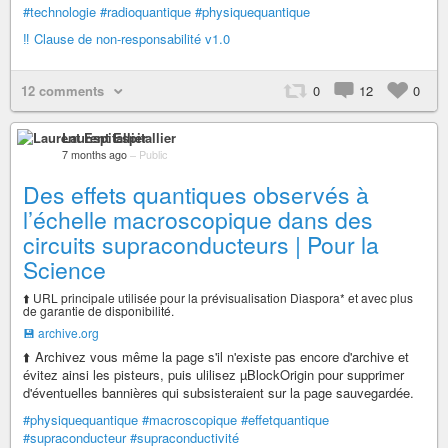
#technologie
#radioquantique
#physiquequantique
‼️ Clause de non-responsabilité v1.0
12 comments
0
12
0
Laurent Espitallier
7 months ago
–
Public
Des effets quantiques observés à
l’échelle macroscopique dans des
circuits supraconducteurs | Pour la
Science
⬆️ URL principale utilisée pour la prévisualisation Diaspora* et avec plus
de garantie de disponibilité.
💾 archive.org
⬆️ Archivez vous même la page s'il n'existe pas encore d'archive et
évitez ainsi les pisteurs, puis ulilisez µBlockOrigin pour supprimer
d'éventuelles bannières qui subsisteraient sur la page sauvegardée.
#physiquequantique
#macroscopique
#effetquantique
#supraconducteur
#supraconductivité