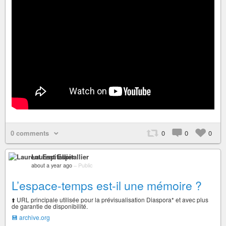
0 comments
0
0
0
Laurent Espitallier
about a year ago
–
Public
L’espace-temps est-il une mémoire ?
⬆️ URL principale utilisée pour la prévisualisation Diaspora* et avec plus
de garantie de disponibilité.
💾 archive.org