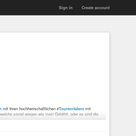
Sign in
Create account
n
mit ihren hochherrschaftlichen
#Tourenrädern
mit
welche soviel wiegen wie mein Gefährt, oder es sind die
hobenen
#Hintern
.