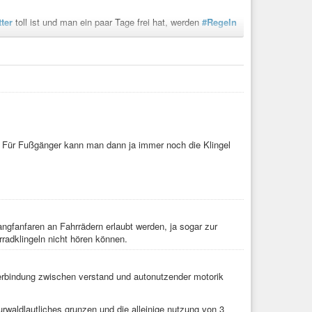
ter
toll ist und man ein paar Tage frei hat, werden
#Regeln
Rad durch die Gegend taumeln in der Gewissheit, dass alle
chwächere Gruppen wie Familien auf die Seite drängen und
bekleidet mit ihrem tollen
#Pedalec
unterwegs sind und meist
und wie schwer ihr
#Fahrrad
wirklich ist. Mit 25 bis 30 km/h
el. Für Fußgänger kann man dann ja immer noch die Klingel
ie auch beim
#Autofahren
das
#Blinken
, keine
#Option
,
 achten, dass kein Gegenverkehr behindert wird.
ngfanfaren an Fahrrädern erlaubt werden, ja sogar zur
radklingeln nicht hören können.
erbindung zwischen verstand und autonutzender motorik
urwaldlautliches grunzen und die alleinige nutzung von 3