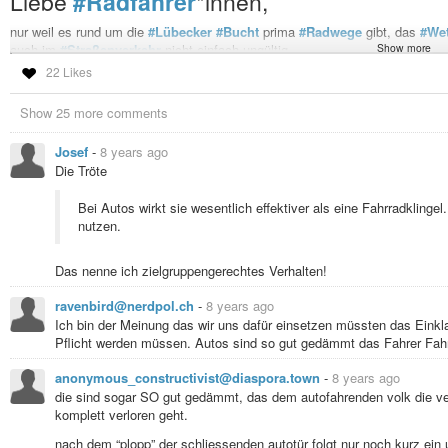
Liebe
#Radfahrer
*innen,
nur weil es rund um die
#Lübecker
#Bucht
prima
#Radwege
gibt, das
#Wet
auch im
#Straßenverkehr
nicht einfach ungültig.
Show more
Dies geht an die…
22 Likes
…
#Whatsappjunkies
- welche, munter tippend freihändig mit dem 
Show 25 more comments
anderen aufpassen und Platz machen.
…
#Rennradler
- welche mit
#Höchstgeschwindigkeiten
, brutal s
Josef
-
8 years ago
nötigen in die Botanik zu fahren
Die Tröte
… und ganz besonders an die
#Silver-Ager
, die oft recht sportlich 
nicht mehr einschätzen können welche Geschwindigkeit sie nutzen 
Bei Autos wirkt sie wesentlich effektiver als eine Fahrradkling
gibt es da schon einen ordentlichen
#Bremsweg
nutzen.
Und auch an alle die ich nicht aufgezählt habe,
#Handzeichen
geben ist, w
sondern ein
#Muss
! Und ebenso hat derjenige welcher
#Überholt
darauf zu
Das nenne ich zielgruppengerechtes Verhalten!
Diese Regeln helfen allen und ich halte sie für sinnvoll!
ravenbird@nerdpol.ch
-
8 years ago
Darauf jetzt einen
#Kaffee
!
Ich bin der Meinung das wir uns dafür einsetzen müssten das Einkla
Pflicht werden müssen. Autos sind so gut gedämmt das Fahrer Fahr
https://www.jamendo.com/track/1340008/bikers-blues
#Frühstück
#Kaffee
#Kakao
#Welt
#Tee
anonymous_constructivist@diaspora.town
-
8 years ago
die sind sogar SO gut gedämmt, das dem autofahrenden volk die v
komplett verloren geht.
nach dem “plopp” der schliessenden autotür folgt nur noch kurz ein 