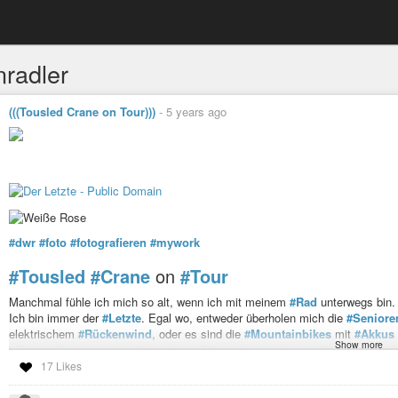
nradler
(((Tousled Crane on Tour)))
-
5 years ago
#dwr
#foto
#fotografieren
#mywork
#Tousled
#Crane
on
#Tour
Manchmal fühle ich mich so alt, wenn ich mit meinem
#Rad
unterwegs bin.
Ich bin immer der
#Letzte
. Egal wo, entweder überholen mich die
#Seniore
elektrischem
#Rückenwind
, oder es sind die
#Mountainbikes
mit
#Akkus
Show more
#Rennradler
mit einem
#Hauch
an
#Fahrrad
unter dem modisch hervorge
17 Likes
Naja, und dann Banker ich und schaue fast immer in gestresste Gesichter:
Ob nun der Akku noch ausreicht?