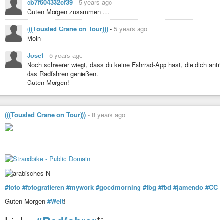
cb7f604332cf39
-
5 years ago
Oder ob der neue Streckenrekord erreicht wird?
Guten Morgen zusammen …
Und dann geht es mir wieder gut (-:
(((Tousled Crane on Tour)))
-
5 years ago
Bleibt senkrecht und gesund!
Moin
Josef
-
5 years ago
Noch schwerer wiegt, dass du keine Fahrrad-App hast, die dich antre
das Radfahren genießen.
Guten Morgen!
(((Tousled Crane on Tour)))
-
8 years ago
#foto
#fotografieren
#mywork
#goodmorning
#fbg
#fbd
#jamendo
#CC
Guten Morgen
#Welt
!