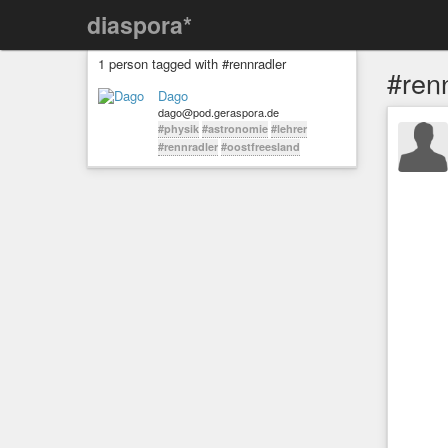
diaspora*
1 person tagged with #rennradler
#ren
Dago
dago@pod.geraspora.de
#physik
#astronomie
#lehrer
#rennradler
#oostfreesland