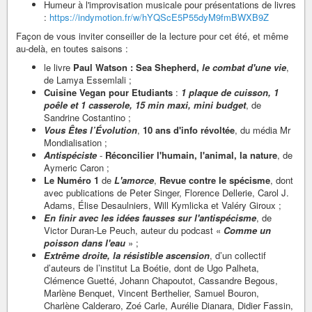
Humeur à l'improvisation musicale pour présentations de livres
:
https://indymotion.fr/w/hYQScE5P55dyM9fmBWXB9Z
Façon de vous inviter conseiller de la lecture pour cet été, et même
au-delà, en toutes saisons :
le livre
Paul Watson : Sea Shepherd,
le combat d'une vie
,
de Lamya Essemlali ;
Cuisine Vegan pour Etudiants
:
1 plaque de cuisson, 1
poêle et 1 casserole, 15 min maxi, mini budget
, de
Sandrine Costantino ;
Vous Êtes l’Évolution
,
10 ans d'info révoltée
, du média Mr
Mondialisation ;
Antispéciste
-
Réconcilier l'humain, l'animal, la nature
, de
Aymeric Caron ;
Le Numéro 1
de
L'amorce
,
Revue contre le spécisme
, dont
avec publications de Peter Singer, Florence Dellerie, Carol J.
Adams, Élise Desaulniers, Will Kymlicka et Valéry Giroux ;
En finir avec les idées fausses sur l'antispécisme
, de
Victor Duran-Le Peuch, auteur du podcast «
Comme un
poisson dans l'eau
» ;
Extrême droite, la résistible ascension
, d’un collectif
d’auteurs de l’institut La Boétie, dont de Ugo Palheta,
Clémence Guetté, Johann Chapoutot, Cassandre Begous,
Marlène Benquet, Vincent Berthelier, Samuel Bouron,
Charlène Calderaro, Zoé Carle, Aurélie Dianara, Didier Fassin,