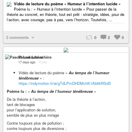
Vidéo de lecture du poème « Humeur à l’intention lucide »
Poème lu : « Humeur à l’intention lucide » Pour passer de la
théorie au concret, en théorie, tout est prêt : stratégie, idées, pour de
l’action, avec courage, pas à pas, vers l’horizon. Toutefois, ...
2 comments
0
2
0
Pascal Lamachère
17 days ago
–
Public
Vidéo de lecture du poème «
Au temps de l’humeur
ténébreuse
» :
https://indymotion.fr/w/gTdLPmDHDMvhK1Ab6hRSdS
Poème lu :
«
Au temps de l’humeur ténébreuse
»
De la théorie à l’action,
tant de blocages
pour l’application de solution,
semble de plus en plus mirage
Contre toujours plus de pollution ;
contre toujours plus de diversions ;