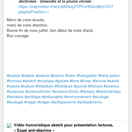
déchirées
-
Greendle et la plume chinée
:
https://indymotion.fr/w/p/8AS2zp7TPVxHrQznMy31ZJ?
playlistPosition=1
Merci de votre écoute,
merci de votre attention,
Bonne fin de mois juillet, bon début de mois d'août,
Bon courage.
#poesie
#poésie
#poeme
#poème
#slam
#harrypotter
#harry-potter
#humour
#sketch
#musique
#guitare
#livre
#livres
#lecture
#santé
#nature
#culture
#litterature
#littérature
#journal
#histoire
#science
#sciences
#sciencefiction
#science-fiction
#fantasy
#heroicfantasy
#fantaisie
#politique
#philosophie
#environnement
#ecologie
#écologie
#vegan
#végan
#antispecisme
#antispécisme
Vidéo humoristique sketch pour présentation lectures,
« Essai anti-déprime »