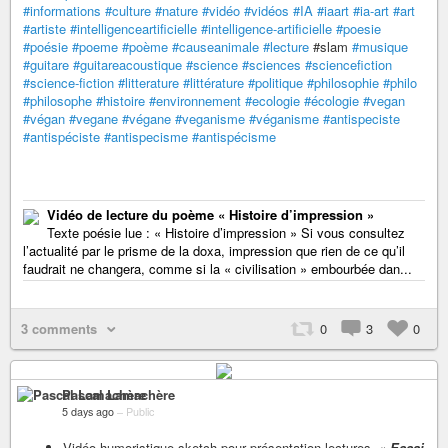
#informations
#culture
#nature
#vidéo
#vidéos
#IA
#iaart
#ia-art
#art
#artiste
#intelligenceartificielle
#intelligence-artificielle
#poesie
#poésie
#poeme
#poème
#causeanimale
#lecture
#slam
#musique
#guitare
#guitareacoustique
#science
#sciences
#sciencefiction
#science-fiction
#litterature
#littérature
#politique
#philosophie
#philo
#philosophe
#histoire
#environnement
#ecologie
#écologie
#vegan
#végan
#vegane
#végane
#veganisme
#véganisme
#antispeciste
#antispéciste
#antispecisme
#antispécisme
Vidéo de lecture du poème « Histoire d’impression »
Texte poésie lue : « Histoire d’impression » Si vous consultez
l’actualité par le prisme de la doxa, impression que rien de ce qu’il
faudrait ne changera, comme si la « civilisation » embourbée dan...
3 comments
0
3
0
Pascal Lamachère
5 days ago
–
Public
Vidéo humoristique sketch pour présentation lectures, «
Essai