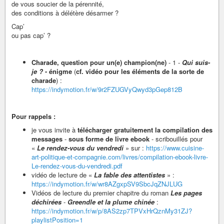
de vous soucier de la pérennité,
des conditions à délétère désarmer ?
Cap’
ou pas cap’ ?
Charade, question pour un(e) champion(ne)
- 1 -
Qui suis-
je ?
- énigme
(
cf. vidéo pour les éléments de la sorte de
charade
) :
https://indymotion.fr/w/9r2FZUGVyQwyd3pGep812B
Pour rappels :
je vous invite à
télécharger gratuitement la compilation des
messages
-
sous forme de livre ebook
- scribouillés pour
«
Le rendez-vous du vendredi
» sur :
https://www.cuisine-
art-politique-et-compagnie.com/livres/compilation-ebook-livre-
Le-rendez-vous-du-vendredi.pdf
vidéo de lecture de «
La fable des attentistes
» :
https://indymotion.fr/w/wr8AZgxpSV9SbcJqZNJLUG
Vidéos de lecture du premier chapitre du roman
Les pages
déchirées
-
Greendle et la plume chinée
:
https://indymotion.fr/w/p/8AS2zp7TPVxHrQznMy31ZJ?
playlistPosition=1