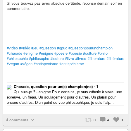
Si vous trouvez pas avec absolue certitude, réponse demain soir en
commentaire.
#video
#vidéo
#jeu
#question
#qpuc
#questionpourunchampion
#charade
#enigme
#énigme
#poesie
#poésie
#culture
#philo
#philosophie
#philosophe
#lecture
#livre
#livres
#litterature
#littérature
#vegan
#végan
#antispecisme
#antispécisme
Charade, question pour un(e) champion(ne) - 1
Qui suis-je ? - énigme Pour certains, je suis difficile à vivre, une
épreuve, un fléau. Un soulagement pour d’autres. Un plaisir pour
encore d’autres. D’un point de vue philosophique, je suis l’alp...
4 comments
0
4
0