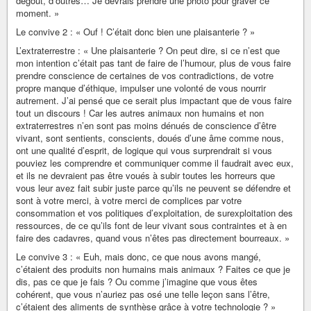
dégoût, d’outrés… Je devrais prendre une photo pour graver ce
moment. »
Le convive 2 : « Ouf ! C’était donc bien une plaisanterie ? »
L’extraterrestre : « Une plaisanterie ? On peut dire, si ce n’est que
mon intention c’était pas tant de faire de l’humour, plus de vous faire
prendre conscience de certaines de vos contradictions, de votre
propre manque d’éthique, impulser une volonté de vous nourrir
autrement. J’ai pensé que ce serait plus impactant que de vous faire
tout un discours ! Car les autres animaux non humains et non
extraterrestres n’en sont pas moins dénués de conscience d’être
vivant, sont sentients, conscients, doués d’une âme comme nous,
ont une qualité d’esprit, de logique qui vous surprendrait si vous
pouviez les comprendre et communiquer comme il faudrait avec eux,
et ils ne devraient pas être voués à subir toutes les horreurs que
vous leur avez fait subir juste parce qu’ils ne peuvent se défendre et
sont à votre merci, à votre merci de complices par votre
consommation et vos politiques d’exploitation, de surexploitation des
ressources, de ce qu’ils font de leur vivant sous contraintes et à en
faire des cadavres, quand vous n’êtes pas directement bourreaux. »
Le convive 3 : « Euh, mais donc, ce que nous avons mangé,
c’étaient des produits non humains mais animaux ? Faites ce que je
dis, pas ce que je fais ? Ou comme j’imagine que vous êtes
cohérent, que vous n’auriez pas osé une telle leçon sans l’être,
c’étaient des aliments de synthèse grâce à votre technologie ? »