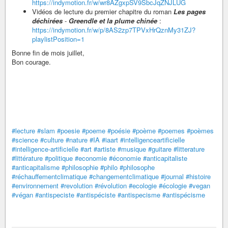
https://indymotion.fr/w/wr8AZgxpSV9SbcJqZNJLUG
Vidéos de lecture du premier chapitre du roman
Les pages
déchirées
-
Greendle et la plume chinée
:
https://indymotion.fr/w/p/8AS2zp7TPVxHrQznMy31ZJ?
playlistPosition=1
Bonne fin de mois juillet,
Bon courage.
#lecture
#slam
#poesie
#poeme
#poésie
#poème
#poemes
#poèmes
#science
#culture
#nature
#IA
#iaart
#intelligenceartificielle
#intelligence-artificielle
#art
#artiste
#musique
#guitare
#litterature
#littérature
#politique
#economie
#économie
#anticapitaliste
#anticapitalisme
#philosophie
#philo
#philosophe
#réchauffementclimatique
#changementclimatique
#journal
#histoire
#environnement
#revolution
#révolution
#ecologie
#écologie
#vegan
#végan
#antispeciste
#antispéciste
#antispecisme
#antispécisme