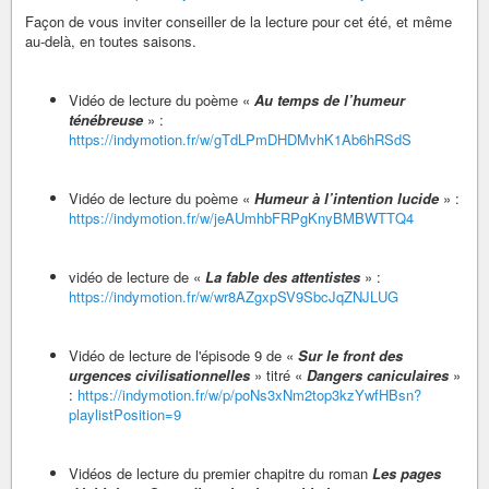
Façon de vous inviter conseiller de la lecture pour cet été, et même
au-delà, en toutes saisons.
Vidéo de lecture du poème «
Au temps de l’humeur
ténébreuse
» :
https://indymotion.fr/w/gTdLPmDHDMvhK1Ab6hRSdS
Vidéo de lecture du poème «
Humeur à l’intention lucide
» :
https://indymotion.fr/w/jeAUmhbFRPgKnyBMBWTTQ4
vidéo de lecture de «
La fable des attentistes
» :
https://indymotion.fr/w/wr8AZgxpSV9SbcJqZNJLUG
Vidéo de lecture de l'épisode 9 de «
Sur le front des
urgences civilisationnelles
» titré «
Dangers caniculaires
»
:
https://indymotion.fr/w/p/poNs3xNm2top3kzYwfHBsn?
playlistPosition=9
Vidéos de lecture du premier chapitre du roman
Les pages