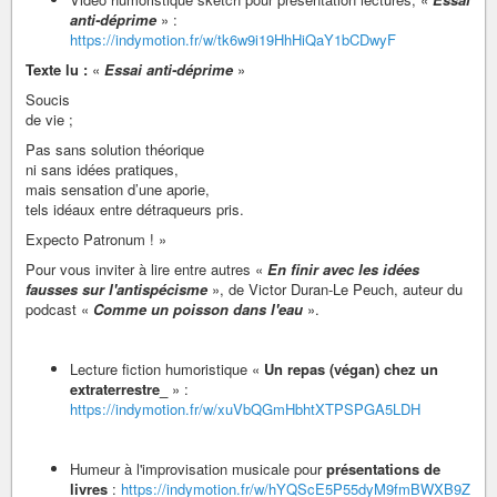
anti-déprime
» :
https://indymotion.fr/w/tk6w9i19HhHiQaY1bCDwyF
Texte lu :
«
Essai anti-déprime
»
Soucis
de vie ;
Pas sans solution théorique
ni sans idées pratiques,
mais sensation d’une aporie,
tels idéaux entre détraqueurs pris.
Expecto Patronum ! »
Pour vous inviter à lire entre autres «
En finir avec les idées
fausses sur l'antispécisme
», de Victor Duran-Le Peuch, auteur du
podcast «
Comme un poisson dans l'eau
».
Lecture fiction humoristique «
Un repas (végan) chez un
extraterrestre_
» :
https://indymotion.fr/w/xuVbQGmHbhtXTPSPGA5LDH
Humeur à l'improvisation musicale pour
présentations de
livres
:
https://indymotion.fr/w/hYQScE5P55dyM9fmBWXB9Z