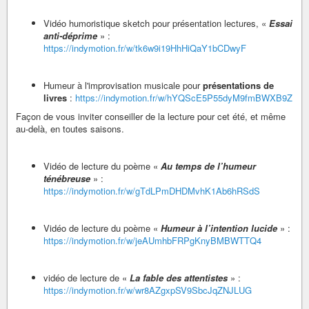
Vidéo humoristique sketch pour présentation lectures, «
Essai
anti-déprime
» :
https://indymotion.fr/w/tk6w9i19HhHiQaY1bCDwyF
Humeur à l'improvisation musicale pour
présentations de
livres
:
https://indymotion.fr/w/hYQScE5P55dyM9fmBWXB9Z
Façon de vous inviter conseiller de la lecture pour cet été, et même
au-delà, en toutes saisons.
Vidéo de lecture du poème «
Au temps de l’humeur
ténébreuse
» :
https://indymotion.fr/w/gTdLPmDHDMvhK1Ab6hRSdS
Vidéo de lecture du poème «
Humeur à l’intention lucide
» :
https://indymotion.fr/w/jeAUmhbFRPgKnyBMBWTTQ4
vidéo de lecture de «
La fable des attentistes
» :
https://indymotion.fr/w/wr8AZgxpSV9SbcJqZNJLUG