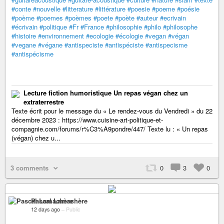
#conte
#nouvelle
#litterature
#littérature
#poesie
#poeme
#poésie
#poème
#poemes
#poèmes
#poete
#poète
#auteur
#ecrivain
#écrivain
#politique
#Fr
#France
#philosophie
#philo
#philosophe
#histoire
#environnement
#ecologie
#écologie
#vegan
#végan
#vegane
#végane
#antispeciste
#antispéciste
#antispecisme
#antispécisme
Lecture fiction humoristique Un repas végan chez un
extraterrestre
Texte écrit pour le message du « Le rendez-vous du Vendredi » du 22
décembre 2023 : https://www.cuisine-art-politique-et-
compagnie.com/forums/r%C3%A9pondre/447/ Texte lu : « Un repas
(végan) chez u...
3 comments
0
3
0
Pascal Lamachère
12 days ago
–
Public