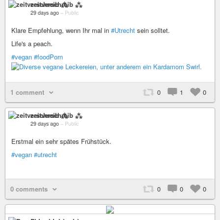
zeitverschreib ⁂
29 days ago
–
Public
Klare Empfehlung, wenn Ihr mal in
#Utrecht
sein solltet.
Life's a peach.
#vegan
#foodPorn
1 comment
0
1
0
zeitverschreib ⁂
29 days ago
–
Public
Erstmal ein sehr spätes Frühstück.
#vegan
#utrecht
0 comments
0
0
0