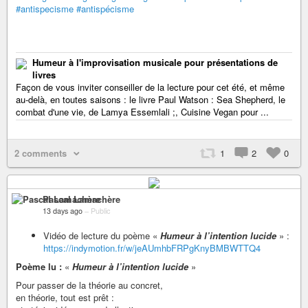
#antispecisme
#antispécisme
Humeur à l'improvisation musicale pour présentations de
livres
Façon de vous inviter conseiller de la lecture pour cet été, et même
au-delà, en toutes saisons : le livre Paul Watson : Sea Shepherd, le
combat d'une vie, de Lamya Essemlali ;, Cuisine Vegan pour ...
2 comments
1
2
0
Pascal Lamachère
13 days ago
–
Public
Vidéo de lecture du poème «
Humeur à l’intention lucide
» :
https://indymotion.fr/w/jeAUmhbFRPgKnyBMBWTTQ4
Poème lu :
«
Humeur à l’intention lucide
»
Pour passer de la théorie au concret,
en théorie, tout est prêt :