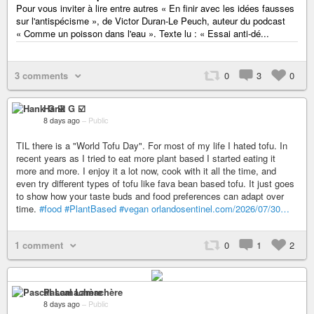
Pour vous inviter à lire entre autres « En finir avec les idées fausses
sur l'antispécisme », de Victor Duran-Le Peuch, auteur du podcast
« Comme un poisson dans l'eau ». Texte lu : « Essai anti-dé...
3 comments
0
3
0
Hank G ☑️
8 days ago
–
Public
TIL there is a "World Tofu Day". For most of my life I hated tofu. In
recent years as I tried to eat more plant based I started eating it
more and more. I enjoy it a lot now, cook with it all the time, and
even try different types of tofu like fava bean based tofu. It just goes
to show how your taste buds and food preferences can adapt over
time.
#food
#PlantBased
#vegan
orlandosentinel.com/2026/07/30…
1 comment
0
1
2
Pascal Lamachère
8 days ago
–
Public