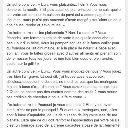
Un autre convive : « Euh, vous plaisantez, hein ? Vous nous
donnerez la recette ? Et puis aussi du plat principal, je ne sais quelle
est votre astuce pour la cuisson du pavé qui a accompagné les
légumes, mais je n’ai pas souvenir d’avoir mangé jusqu’alors un de la
chair aussi tendre et savoureuse. »
L’extraterrestre : « Une plaisanterie ? Non. La recette ? Vous
fécondez une femme humaine de sorte à ce qu’elle accouche un
beau jour d’un bébé, vous lui pompez son lait et le faites cailler pour
du fromage de lait d’humaine, et à la place de nourrir le bébé avec
son lait, vous le faites grossir avec d’autres aliments en prenant soin
de le masser tous les jours, et une fois bien dodu et bien tendre,
couic, sur le grill ! »
Un autre convive : « Euh… Vous vous moquez de nous ? Vous jouez
très bien l’air grave. Et ceci dit, j’ai trouvé aussi savoureux,
délicieux, succulent le dessert, ne me dites pas que les meringues
étaient à base d’œuf d’humaine ? Vous savez que cela n’existe pas
? Qu’on ne casse pas des ovaires comme des œufs ? Vous seriez
pas crédible de chercher à nous le faire croire. »
L’extraterrestre : « Pourquoi je vous mentirais ? Et si vous avez
aimé, n’est-ce pas le principal ! Et quant aux meringues, non, elles
sont à base d’aquafaba, de jus de cuisson de légumineuses de ma
planète, juste que ce qui doit renforcer l’appréciation par votre palais,
c’est un fourrage avec de la crème cacaotée à base de lait fermenté