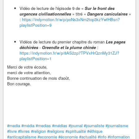
Vidéo de lecture de l'épisode 9 de «
Sur le front des
urgences civilisationnelles
» titré «
Dangers caniculaires
»
:
https://indymotion.fr/w/p/poNs3xNm2top3kzYwfHBsn?
playlistPosition=9
Vidéos de lecture du premier chapitre du roman
Les pages
déchirées
-
Greendle et la plume chinée
:
https://indymotion.fr/w/p/8AS2zp7TPVxHrQznMy31ZJ?
playlistPosition=1
Merci de votre écoute,
merci de votre attention,
Bonne continuation de mois d'août,
Bon courage.
#media
#média
#medias
#médias
#journal
#journaliste
#journalisme
#livre
#livres
#religion
#religions
#spiritualité
#éthique
#anticapitalisme
#economie
#économie
#actualité
#info
#information