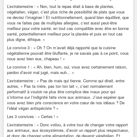
L’extraterrestre : « Non, tout le repas était à base de plantes,
végétalien, végan, c’est plus riche de possibilité de plats que vous
ne deviez l’imaginer ! Et nutritionnellement, quand bien équilibré, que
vous ne faites pas de multiples allergies, c’est aussi peut-être
meilleur pour votre santé, en tout cas compatible avec être en bonne
santé, potentiellement meilleur pour la planète et puis en tout cas
plus digne, éthique. »
Le convive 3 : « Oh ? On m’avait déjà rapporté que la cuisine
végétalienne pouvait être bluffante, je ne savais pas à ce point, vous
nous avez bien eus, chapeau ! »
Le convive 1 : « Ah, bien, hum, oui, vous avez certainement raison,
pardon d’avoir mal jugé, mais euh… »
L’extraterrestre : « Pas de mais qui tienne. Comme qui dirait, entre
autres, « Pas ta mère, pas ton ton lait », c’est normalement
performatif à vouloir ne plus être complice des maux pour qui
s’informe sur l’indignité faite vivre aux animaux. J’ose espérer que
vous avez bien pris conscience en votre cœur de nos idéaux ? De
l’idéal végan antispéciste ? »
Les 3 convives : « Certes ! »
L’extraterrestre : « Donc voilou, à votre tour de changer votre rapport
aux animaux, aux écosystèmes, d’avoir un rapport plus respectueux,
et donc de changer votre alimentation, de devenir végétalien. Et