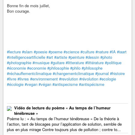
Bonne fin de mois juillet,
Bon courage.
#lecture
#slam
#poesie
#poeme
#science
#culture
#nature
#IA
#iaart
#intelligenceartificielle
#art
#artiste
#peinture
#dessin
#photo
#photographie
#musique
#guitare
#litterature
#littérature
#politique
#économie
#economie
#philosophie
#philo
#philosophe
#réchauffementclimatique
#changementclimatique
#journal
#histoire
#livre
#livres
#environnement
#revolution
#révolution
#ecologie
#écologie
#vegan
#végan
#antispecisme
#antispécisme
Vidéo de lecture du poème « Au temps de l’humeur
ténébreuse »
Poème lu : « Au temps de l’humeur ténébreuse » De la théorie à
l’action, tant de blocages pour l’application de solution, semble de
plus en plus mirage Contre toujours plus de pollution ; contre to...