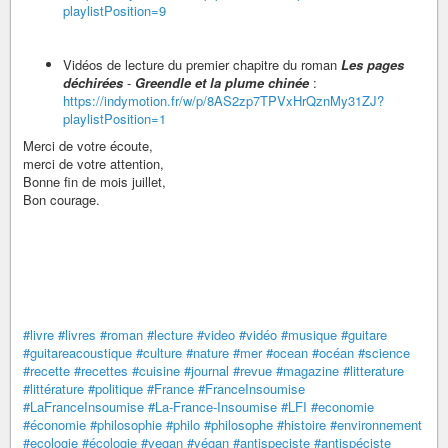
playlistPosition=9
Vidéos de lecture du premier chapitre du roman
Les pages
déchirées
-
Greendle et la plume chinée
:
https://indymotion.fr/w/p/8AS2zp7TPVxHrQznMy31ZJ?
playlistPosition=1
Merci de votre écoute,
merci de votre attention,
Bonne fin de mois juillet,
Bon courage.
#livre
#livres
#roman
#lecture
#video
#vidéo
#musique
#guitare
#guitareacoustique
#culture
#nature
#mer
#ocean
#océan
#science
#recette
#recettes
#cuisine
#journal
#revue
#magazine
#litterature
#littérature
#politique
#France
#FranceInsoumise
#LaFranceInsoumise
#La-France-Insoumise
#LFI
#economie
#économie
#philosophie
#philo
#philosophe
#histoire
#environnement
#ecologie
#écologie
#vegan
#végan
#antispeciste
#antispéciste