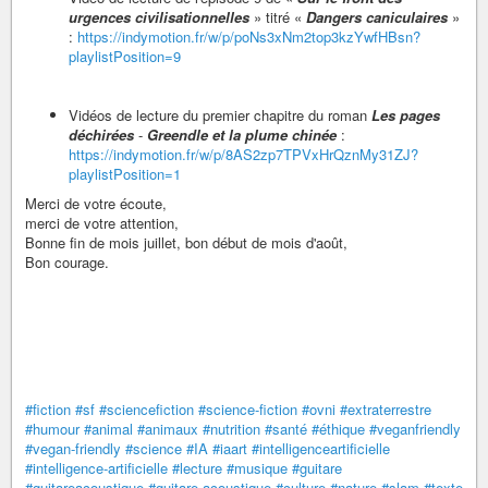
urgences civilisationnelles
» titré «
Dangers caniculaires
»
:
https://indymotion.fr/w/p/poNs3xNm2top3kzYwfHBsn?
playlistPosition=9
Vidéos de lecture du premier chapitre du roman
Les pages
déchirées
-
Greendle et la plume chinée
:
https://indymotion.fr/w/p/8AS2zp7TPVxHrQznMy31ZJ?
playlistPosition=1
Merci de votre écoute,
merci de votre attention,
Bonne fin de mois juillet, bon début de mois d'août,
Bon courage.
#fiction
#sf
#sciencefiction
#science-fiction
#ovni
#extraterrestre
#humour
#animal
#animaux
#nutrition
#santé
#éthique
#veganfriendly
#vegan-friendly
#science
#IA
#iaart
#intelligenceartificielle
#intelligence-artificielle
#lecture
#musique
#guitare
#guitareacoustique
#guitare-acoustique
#culture
#nature
#slam
#texte