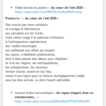
Vidéo lecture du poème «
Au cœur de l’été 2026
» :
https://indymotion.fr/w/f5N7Ek41tx6o8ANXYcjrq1
Poème lu :
«
Au cœur de l’été 2026
»
Des soucis pas sans solutions,
et courage et félicitations
aux pompiers sur les fronts,
mais carton rouge à la spéciste civilisation,
à l’anthropocène capitalocène,
aux média-mensonges,
aux politiques aux effets qui rongent
les cœurs, à délétères phénomènes,
dont à faire passer des idéaux pour utopistes ;
et vive les végans, les anticapitalistes,
les antispécistes, les soucieux
tentant d’acter, actant en leur lieu,
luttant à leur façon pour un horizon écologiquement viable,
pour les être animés, un état d’esprit admirable.
Lecture fiction humoristique «
Un repas (végan) chez un
extraterrestre_
» :
https://indymotion.fr/w/xuVbQGmHbhtXTPSPGA5LDH