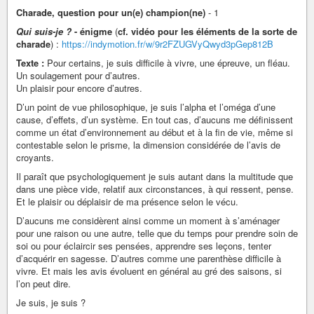
Charade, question pour un(e) champion(ne)
- 1
Qui suis-je ?
- énigme
(
cf. vidéo pour les éléments de la sorte de
charade
) :
https://indymotion.fr/w/9r2FZUGVyQwyd3pGep812B
Texte :
Pour certains, je suis difficile à vivre, une épreuve, un fléau.
Un soulagement pour d’autres.
Un plaisir pour encore d’autres.
D’un point de vue philosophique, je suis l’alpha et l’oméga d’une
cause, d’effets, d’un système. En tout cas, d’aucuns me définissent
comme un état d’environnement au début et à la fin de vie, même si
contestable selon le prisme, la dimension considérée de l’avis de
croyants.
Il paraît que psychologiquement je suis autant dans la multitude que
dans une pièce vide, relatif aux circonstances, à qui ressent, pense.
Et le plaisir ou déplaisir de ma présence selon le vécu.
D’aucuns me considèrent ainsi comme un moment à s’aménager
pour une raison ou une autre, telle que du temps pour prendre soin de
soi ou pour éclaircir ses pensées, apprendre ses leçons, tenter
d’acquérir en sagesse. D’autres comme une parenthèse difficile à
vivre. Et mais les avis évoluent en général au gré des saisons, si
l’on peut dire.
Je suis, je suis ?