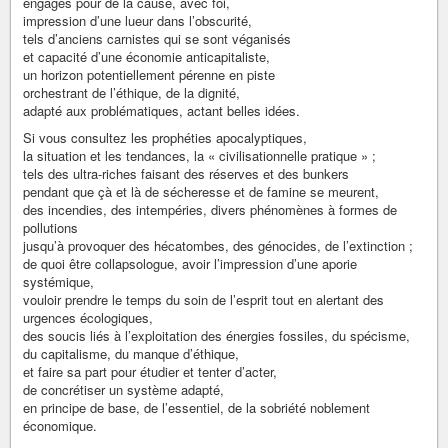
engagés pour de la cause, avec foi,
impression d’une lueur dans l’obscurité,
tels d’anciens carnistes qui se sont véganisés
et capacité d’une économie anticapitaliste,
un horizon potentiellement pérenne en piste
orchestrant de l’éthique, de la dignité,
adapté aux problématiques, actant belles idées.
Si vous consultez les prophéties apocalyptiques,
la situation et les tendances, la « civilisationnelle pratique » ;
tels des ultra-riches faisant des réserves et des bunkers
pendant que çà et là de sécheresse et de famine se meurent,
des incendies, des intempéries, divers phénomènes à formes de
pollutions
jusqu’à provoquer des hécatombes, des génocides, de l’extinction ;
de quoi être collapsologue, avoir l’impression d’une aporie
systémique,
vouloir prendre le temps du soin de l’esprit tout en alertant des
urgences écologiques,
des soucis liés à l’exploitation des énergies fossiles, du spécisme,
du capitalisme, du manque d’éthique,
et faire sa part pour étudier et tenter d’acter,
de concrétiser un système adapté,
en principe de base, de l’essentiel, de la sobriété noblement
économique.