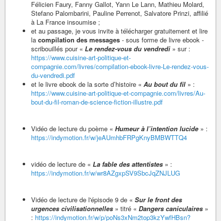
Félicien Faury, Fanny Gallot, Yann Le Lann, Mathieu Molard,
Stefano Palombarini, Pauline Perrenot, Salvatore Prinzi, affilié
à La France insoumise ;
et au passage, je vous invite à télécharger gratuitement et lire
la
compilation des messages
- sous forme de livre ebook -
scribouillés pour «
Le rendez-vous du vendredi
» sur :
https://www.cuisine-art-politique-et-
compagnie.com/livres/compilation-ebook-livre-Le-rendez-vous-
du-vendredi.pdf
et le livre ebook de la sorte d’histoire «
Au bout du fil
» :
https://www.cuisine-art-politique-et-compagnie.com/livres/Au-
bout-du-fil-roman-de-science-fiction-illustre.pdf
Vidéo de lecture du poème «
Humeur à l’intention lucide
» :
https://indymotion.fr/w/jeAUmhbFRPgKnyBMBWTTQ4
vidéo de lecture de «
La fable des attentistes
» :
https://indymotion.fr/w/wr8AZgxpSV9SbcJqZNJLUG
Vidéo de lecture de l'épisode 9 de «
Sur le front des
urgences civilisationnelles
» titré «
Dangers caniculaires
»
:
https://indymotion.fr/w/p/poNs3xNm2top3kzYwfHBsn?