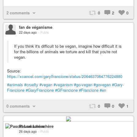
2 comments
0
2
0
fan de véganisme
22 days ago
–
Public
If you think it's difficult to be vegan, imagine how difficult it is
for the billions of animals we torture and kill that you're not
vegan.
Source:
https://xcancel.com/garylfrancione/status/2064637064776224880
#animals
#cruelty
#vegan
#veganism
#go-vegan
#govegan
#Gary-
Francione
#GaryFrancione
#GFrancione
#Francione
#en
0 comments
0
0
1
Pascal Lamachère
26 days ago
–
Public