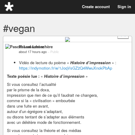
Create account
Sign in
#vegan
+ 1
Pascal Lamachère
about 17 hours ago
–
Public
Vidéo de lecture du poème «
Histoire d’impression
» :
https://indymotion.fr/w/1JoqVsGZ2Q4WwuXnokPbAp
Texte poésie lue :
«
Histoire d’impression
»
Si vous consultez l’actualité
par le prisme de la doxa,
impression que rien de ce qu’il faudrait ne changera,
comme si la « civilisation » embourbée
dans une fuite en avant,
autour d’un égrégore s’adaptant,
ou disons tentant de s’adapter aux éléments
avec un délétère mode de fonctionnement.
Si vous consultez la théorie et des médias