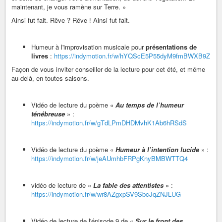
maintenant, je vous ramène sur Terre. »
Ainsi fut fait. Rêve ? Rêve ! Ainsi fut fait.
Humeur à l'improvisation musicale pour
présentations de
livres
:
https://indymotion.fr/w/hYQScE5P55dyM9fmBWXB9Z
Façon de vous inviter conseiller de la lecture pour cet été, et même
au-delà, en toutes saisons.
Vidéo de lecture du poème «
Au temps de l’humeur
ténébreuse
» :
https://indymotion.fr/w/gTdLPmDHDMvhK1Ab6hRSdS
Vidéo de lecture du poème «
Humeur à l’intention lucide
» :
https://indymotion.fr/w/jeAUmhbFRPgKnyBMBWTTQ4
vidéo de lecture de «
La fable des attentistes
» :
https://indymotion.fr/w/wr8AZgxpSV9SbcJqZNJLUG
Vidéo de lecture de l'épisode 9 de «
Sur le front des