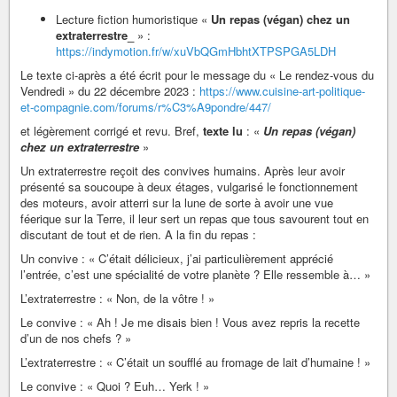
Lecture fiction humoristique «
Un repas (végan) chez un
extraterrestre_
» :
https://indymotion.fr/w/xuVbQGmHbhtXTPSPGA5LDH
Le texte ci-après a été écrit pour le message du « Le rendez-vous du
Vendredi » du 22 décembre 2023 :
https://www.cuisine-art-politique-
et-compagnie.com/forums/r%C3%A9pondre/447/
et légèrement corrigé et revu. Bref,
texte lu
: «
Un repas (végan)
chez un extraterrestre
»
Un extraterrestre reçoit des convives humains. Après leur avoir
présenté sa soucoupe à deux étages, vulgarisé le fonctionnement
des moteurs, avoir atterri sur la lune de sorte à avoir une vue
féerique sur la Terre, il leur sert un repas que tous savourent tout en
discutant de tout et de rien. A la fin du repas :
Un convive : « C’était délicieux, j’ai particulièrement apprécié
l’entrée, c’est une spécialité de votre planète ? Elle ressemble à… »
L’extraterrestre : « Non, de la vôtre ! »
Le convive : « Ah ! Je me disais bien ! Vous avez repris la recette
d’un de nos chefs ? »
L’extraterrestre : « C’était un soufflé au fromage de lait d’humaine ! »
Le convive : « Quoi ? Euh… Yerk ! »