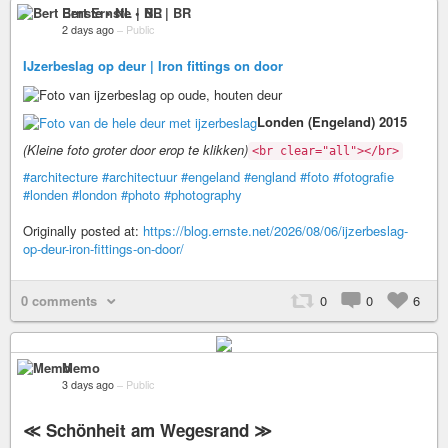
Bert Ernste • NL | BR
2 days ago
–
Public
IJzerbeslag op deur | Iron fittings on door
Londen (Engeland) 2015
(Kleine foto groter door erop te klikken)
<br clear="all"></br>
#architecture
#architectuur
#engeland
#england
#foto
#fotografie
#londen
#london
#photo
#photography
Originally posted at:
https://blog.ernste.net/2026/08/06/ijzerbeslag-
op-deur-iron-fittings-on-door/
0 comments
0
0
6
Memo
3 days ago
–
Public
≪ Schönheit am Wegesrand ≫