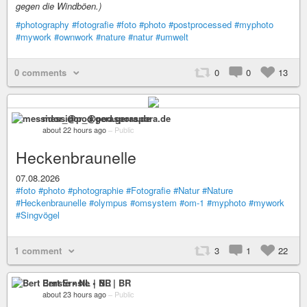
gegen die Windböen.)
#photography
#fotografie
#foto
#photo
#postprocessed
#myphoto
#mywork
#ownwork
#nature
#natur
#umwelt
0 comments
0
0
13
messidor_@pod.geraspora.de
about 22 hours ago
–
Public
Heckenbraunelle
07.08.2026
#foto
#photo
#photographie
#Fotografie
#Natur
#Nature
#Heckenbraunelle
#olympus
#omsystem
#om-1
#myphoto
#mywork
#Singvögel
1 comment
3
1
22
Bert Ernste • NL | BR
about 23 hours ago
–
Public