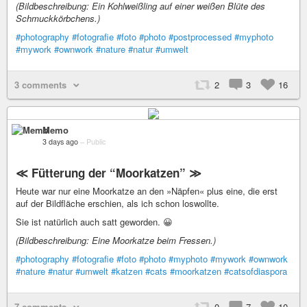
(Bildbeschreibung: Ein Kohlweißling auf einer weißen Blüte des
Schmuckkörbchens.)
#photography
#fotografie
#foto
#photo
#postprocessed
#myphoto
#mywork
#ownwork
#nature
#natur
#umwelt
3 comments
2
3
16
Memo
3 days ago
–
Public
≪ Fütterung der “Moorkatzen” ≫
Heute war nur eine Moorkatze an den »Näpfen« plus eine, die erst
auf der Bildfläche erschien, als ich schon loswollte.
Sie ist natürlich auch satt geworden. 😀
(Bildbeschreibung: Eine Moorkatze beim Fressen.)
#photography
#fotografie
#foto
#photo
#myphoto
#mywork
#ownwork
#nature
#natur
#umwelt
#katzen
#cats
#moorkatzen
#catsofdiaspora
7 comments
0
7
10