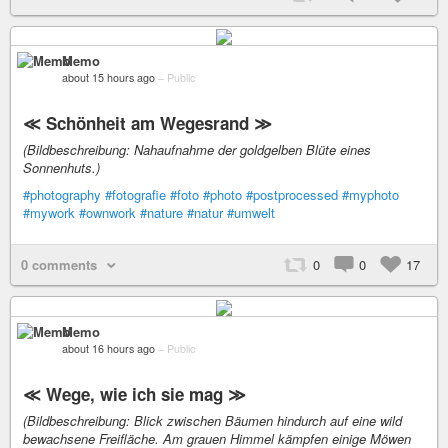
Memo
about 15 hours ago
–
Public
≪ Schönheit am Wegesrand ≫
(Bildbeschreibung: Nahaufnahme der goldgelben Blüte eines
Sonnenhuts.)
#photography
#fotografie
#foto
#photo
#postprocessed
#myphoto
#mywork
#ownwork
#nature
#natur
#umwelt
0 comments
0
0
17
Memo
about 16 hours ago
–
Public
≪ Wege, wie ich sie mag ≫
(Bildbeschreibung: Blick zwischen Bäumen hindurch auf eine wild
bewachsene Freifläche. Am grauen Himmel kämpfen einige Möwen