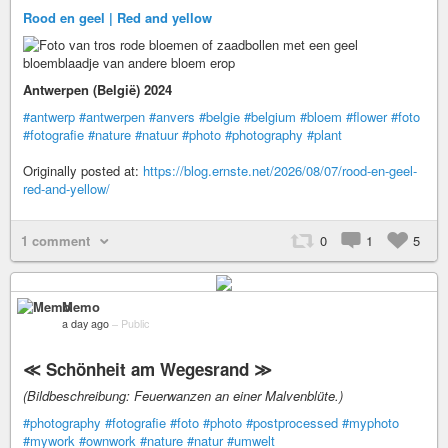
Rood en geel | Red and yellow
Antwerpen (België) 2024
#antwerp
#antwerpen
#anvers
#belgie
#belgium
#bloem
#flower
#foto
#fotografie
#nature
#natuur
#photo
#photography
#plant
Originally posted at:
https://blog.ernste.net/2026/08/07/rood-en-geel-
red-and-yellow/
1 comment
0
1
5
Memo
a day ago
–
Public
≪ Schönheit am Wegesrand ≫
(Bildbeschreibung: Feuerwanzen an einer Malvenblüte.)
#photography
#fotografie
#foto
#photo
#postprocessed
#myphoto
#mywork
#ownwork
#nature
#natur
#umwelt