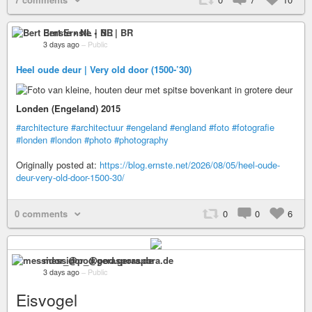
Bert Ernste • NL | BR
3 days ago
–
Public
Heel oude deur | Very old door (1500-’30)
Londen (Engeland) 2015
#architecture
#architectuur
#engeland
#england
#foto
#fotografie
#londen
#london
#photo
#photography
Originally posted at:
https://blog.ernste.net/2026/08/05/heel-oude-
deur-very-old-door-1500-30/
0 comments
0
0
6
messidor_@pod.geraspora.de
3 days ago
–
Public
Eisvogel