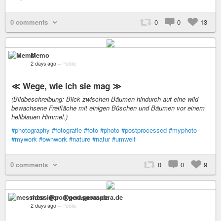
0 comments
0
0
13
Memo
2 days ago
–
Public
≪ Wege, wie ich sie mag ≫
(Bildbeschreibung: Blick zwischen Bäumen hindurch auf eine wild
bewachsene Freifläche mit einigen Büschen und Bäumen vor einem
hellblauen Himmel.)
#photography
#fotografie
#foto
#photo
#postprocessed
#myphoto
#mywork
#ownwork
#nature
#natur
#umwelt
0 comments
0
0
9
messidor_@pod.geraspora.de
2 days ago
–
Public