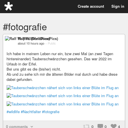
Create account
Sign in
#fotografie
Ralf W. (WellDonePics)
about 10 hours ago
–
Public
Ich habe in meinem Leben nur ein, bzw zwei Mal (an zwei Tagen
hintereinander) Taubenschwänzchen gesehen. Das war 2022 im
Urlaub in der Eifel.
Bei uns gibt es die (bisher) nicht.
Ab und zu sehe ich mir die älteren Bilder mal durch und habe diese
dabei gefunden.
#wildlife
#Nachtfalter
#fotografie
0 comments
0
0
4