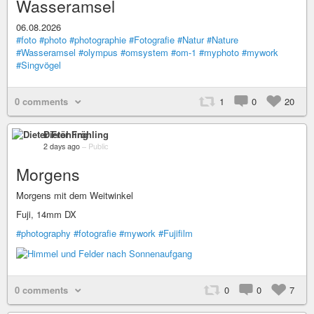
Wasseramsel
06.08.2026
#foto
#photo
#photographie
#Fotografie
#Natur
#Nature
#Wasseramsel
#olympus
#omsystem
#om-1
#myphoto
#mywork
#Singvögel
0 comments
1
0
20
Dieter Fröhling
2 days ago
–
Public
Morgens
Morgens mit dem Weitwinkel
Fuji, 14mm DX
#photography
#fotografie
#mywork
#Fujifilm
0 comments
0
0
7