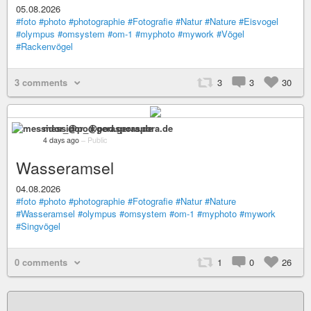
05.08.2026
#foto
#photo
#photographie
#Fotografie
#Natur
#Nature
#Eisvogel
#olympus
#omsystem
#om-1
#myphoto
#mywork
#Vögel
#Rackenvögel
3 comments
3
3
30
messidor_@pod.geraspora.de
4 days ago
–
Public
Wasseramsel
04.08.2026
#foto
#photo
#photographie
#Fotografie
#Natur
#Nature
#Wasseramsel
#olympus
#omsystem
#om-1
#myphoto
#mywork
#Singvögel
0 comments
1
0
26