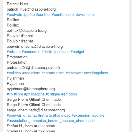
Patrick Huet
patrick_huet@diaspora-fr.org
#ecrivain
#poète
#conteur
#conférencier
#aventurier
Pollllux
Pollllux
pollllux@diaspora-fr.org
Pouvoir d'achat
Pouvoir d'achat
pouvoir_d_achat@diaspora-fr.org
#retraite
#économie
#dette
#politique
#budget
Protestation
Protestation
protestati0n@diaspora.psyco.fr
#politics
#socialism
#communism
#classwar
#workingclass
Pyjahman
Pyjahman
pyjahman@framasphere.org
#lib
#libre
#philosophe
#critique
#émotion
Serge Pierre Gilbert Cheminade
Serge Pierre Gilbert Cheminade
serge_cheminade@diaspora-fr.org
#pouvoir_d_achat
#retraite
#handicap
#extension_sociale
#association_françoise_bouvot_épouse_cheminade
Stefan H., born at 322 ppmv
Stefan H., born at 322 ppmv