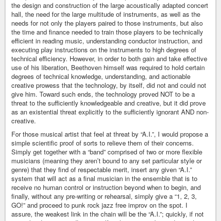
the design and construction of the large acoustically adapted concert
hall, the need for the large multitude of instruments, as well as the
needs for not only the players paired to those instruments, but also
the time and finance needed to train those players to be technically
efficient in reading music, understanding conductor instruction, and
executing play instructions on the instruments to high degrees of
technical efficiency. However, in order to both gain and take effective
use of his liberation, Beethoven himself was required to hold certain
degrees of technical knowledge, understanding, and actionable
creative prowess that the technology, by itself, did not and could not
give him. Toward such ends, the technology proved NOT to be a
threat to the sufficiently knowledgeable and creative, but it did prove
as an existential threat explicitly to the sufficiently ignorant AND non-
creative.
For those musical artist that feel at threat by “A.I.”, I would propose a
simple scientific proof of sorts to relieve them of their concerns.
Simply get together with a “band” comprised of two or more flexible
musicians (meaning they aren’t bound to any set particular style or
genre) that they find of respectable merit, insert any given “A.I.”
system that will act as a final musician in the ensemble that is to
receive no human control or instruction beyond when to begin, and
finally, without any pre-writing or rehearsal, simply give a “1, 2, 3,
GO!” and proceed to punk rock jazz free improv on the spot. I
assure, the weakest link in the chain will be the “A.I.”; quickly, if not