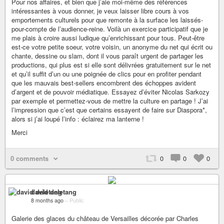
Pour nos affaires, et bien que j’aie moi-même des références
intéressantes à vous donner, je veux laisser libre cours à vos
emportements culturels pour que remonte à la surface les laissés-
pour-compte de l’audience-reine. Voilà un exercice participatif que je
me plais à croire aussi ludique qu’enrichissant pour tous. Peut-être
est-ce votre petite soeur, votre voisin, un anonyme du net qui écrit ou
chante, dessine ou slam, dont il vous paraît urgent de partager les
productions, qui plus est si elle sont délivrées gratuitement sur le net
et qu’il suffit d’un ou une poignée de clics pour en profiter pendant
que les mauvais best-sellers encombrent des échoppes avident
d’argent et de pouvoir médiatique. Essayez d’éviter Nicolas Sarkozy
par exemple et permettez-vous de mettre la culture en partage ! J’ai
l’impression que c’est que certains essayent de faire sur Diaspora*,
alors si j’ai loupé l’info : éclairez ma lanterne !
Merci
0 comments
0
0
0
david deletang
8 months ago
–
Public
Galerie des glaces du château de Versailles décorée par Charles