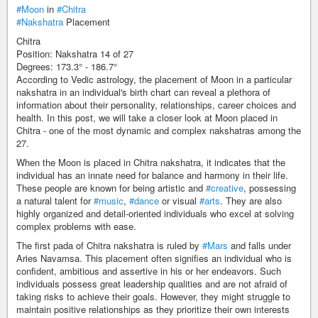
#Moon
in
#Chitra
#Nakshatra
Placement
Chitra
Position: Nakshatra 14 of 27
Degrees: 173.3° - 186.7°
According to Vedic astrology, the placement of Moon in a particular
nakshatra in an individual's birth chart can reveal a plethora of
information about their personality, relationships, career choices and
health. In this post, we will take a closer look at Moon placed in
Chitra - one of the most dynamic and complex nakshatras among the
27.
When the Moon is placed in Chitra nakshatra, it indicates that the
individual has an innate need for balance and harmony in their life.
These people are known for being artistic and
#creative
, possessing
a natural talent for
#music
,
#dance
or visual
#arts
. They are also
highly organized and detail-oriented individuals who excel at solving
complex problems with ease.
The first pada of Chitra nakshatra is ruled by
#Mars
and falls under
Aries Navamsa. This placement often signifies an individual who is
confident, ambitious and assertive in his or her endeavors. Such
individuals possess great leadership qualities and are not afraid of
taking risks to achieve their goals. However, they might struggle to
maintain positive relationships as they prioritize their own interests