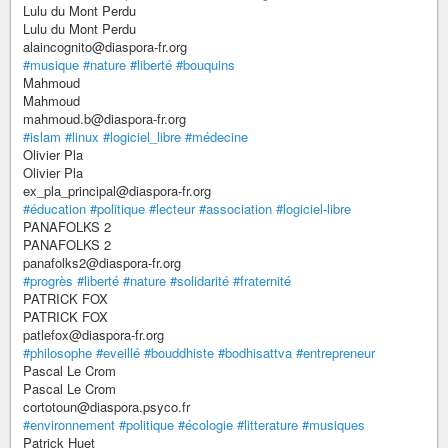
Lulu du Mont Perdu
Lulu du Mont Perdu
alaincognito@diaspora-fr.org
#musique
#nature
#liberté
#bouquins
Mahmoud
Mahmoud
mahmoud.b@diaspora-fr.org
#islam
#linux
#logiciel_libre
#médecine
Olivier Pla
Olivier Pla
ex_pla_principal@diaspora-fr.org
#éducation
#politique
#lecteur
#association
#logiciel-libre
PANAFOLKS 2
PANAFOLKS 2
panafolks2@diaspora-fr.org
#progrès
#liberté
#nature
#solidarité
#fraternité
PATRICK FOX
PATRICK FOX
patlefox@diaspora-fr.org
#philosophe
#eveillé
#bouddhiste
#bodhisattva
#entrepreneur
Pascal Le Crom
Pascal Le Crom
cortotoun@diaspora.psyco.fr
#environnement
#politique
#écologie
#litterature
#musiques
Patrick Huet