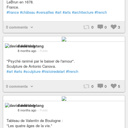
LeBrun en 1678.
France.
#france
#château
#versailles
#art
#arts
#architecture
#french
0 comments
0
0
3
david deletang
8 months ago
–
Public
"Psyché ranimé par le baiser de l'amour".
Sculpture de Antonio Canova.
#art
#arts
#sculpture
#histoiredelart
#french
0 comments
0
0
5
david deletang
8 months ago
–
Public
Tableau de Valentin de Boulogne :
"Les quatre âges de la vie."