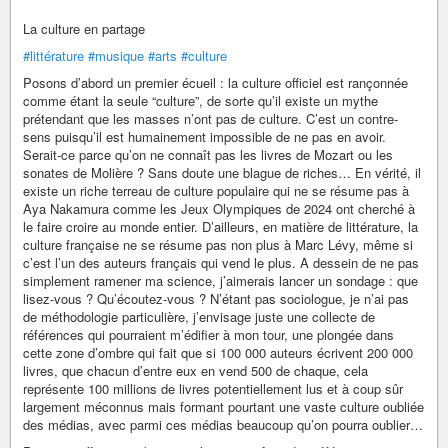
La culture en partage
#littérature
#musique
#arts
#culture
Posons d’abord un premier écueil : la culture officiel est rançonnée
comme étant la seule “culture”, de sorte qu’il existe un mythe
prétendant que les masses n’ont pas de culture. C’est un contre-
sens puisqu’il est humainement impossible de ne pas en avoir.
Serait-ce parce qu’on ne connaît pas les livres de Mozart ou les
sonates de Molière ? Sans doute une blague de riches… En vérité, il
existe un riche terreau de culture populaire qui ne se résume pas à
Aya Nakamura comme les Jeux Olympiques de 2024 ont cherché à
le faire croire au monde entier. D’ailleurs, en matière de littérature, la
culture française ne se résume pas non plus à Marc Lévy, même si
c’est l’un des auteurs français qui vend le plus. A dessein de ne pas
simplement ramener ma science, j’aimerais lancer un sondage : que
lisez-vous ? Qu’écoutez-vous ? N’étant pas sociologue, je n’ai pas
de méthodologie particulière, j’envisage juste une collecte de
références qui pourraient m’édifier à mon tour, une plongée dans
cette zone d’ombre qui fait que si 100 000 auteurs écrivent 200 000
livres, que chacun d’entre eux en vend 500 de chaque, cela
représente 100 millions de livres potentiellement lus et à coup sûr
largement méconnus mais formant pourtant une vaste culture oubliée
des médias, avec parmi ces médias beaucoup qu’on pourra oublier…