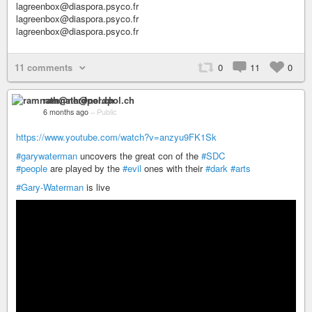
lagreenbox@diaspora.psyco.fr
lagreenbox@diaspora.psyco.fr
lagreenbox@diaspora.psyco.fr
11 comments
0
11
0
ramnath@nerdpol.ch
6 months ago
–
Public
https://www.youtube.com/watch?v=anzyu9FK1Sk
#garywaterman
uncovers the great con of the
#SDC
#people
are played by the
#evil
ones with their
#dark
#arts
#Gary-Waterman
is live