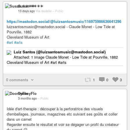
Susan ✶✶✶✶
13 days ago
Via mobile
–
Public
https://mastodon.social/@luizsantosmusic/116975986636641296
luizsantosmusic@mastodon.social - Claude Monet - Low Tide at
Pourville, 1882
Cleveland Museum of Art
#art
#arts
Luiz Santos (@luizsantosmusic@mastodon.social)
Attached: 1 image Claude Monet - Low Tide at Pourville, 1882
Cleveland Museum of Art #art #arts
0 comments
1
0
3
DoomyFlo
3 months ago
–
Public
Idée d'art-therapie : découper à la perforatrice des visuels
d'emballages, journaux, magazines etc suivant ses goûts et coller
dans un carnet
Regarder ensuite le résultat et voir se dégager un profil du créateur
du carnet 😉