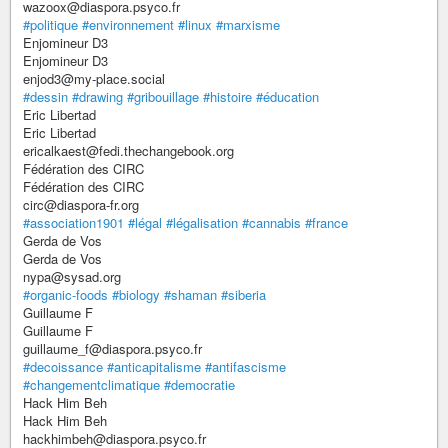
wazoox@diaspora.psyco.fr
#politique
#environnement
#linux
#marxisme
Enjomineur D3
Enjomineur D3
enjod3@my-place.social
#dessin
#drawing
#gribouillage
#histoire
#éducation
Eric Libertad
Eric Libertad
ericalkaest@fedi.thechangebook.org
Fédération des CIRC
Fédération des CIRC
circ@diaspora-fr.org
#association1901
#légal
#légalisation
#cannabis
#france
Gerda de Vos
Gerda de Vos
nypa@sysad.org
#organic-foods
#biology
#shaman
#siberia
Guillaume F
Guillaume F
guillaume_f@diaspora.psyco.fr
#decoissance
#anticapitalisme
#antifascisme
#changementclimatique
#democratie
Hack Him Beh
Hack Him Beh
hackhimbeh@diaspora.psyco.fr