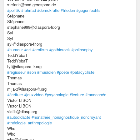
stefanh@pod.geraspora.de
#politik
#fahrrad
#demokratie
#frieden
#gegenrechts
Stéphane
Stéphane
stephane999@diaspora-fr.org
Syl
Syl
syl@diaspora-fr.org
#humour
#art
#erotism
#gothicrock
#philosophy
TeddYbbaT
TeddYbbaT
tyt@diaspora-fr.org
#régisseur
#son
#musicien
#poète
#patacycliste
Thomas
Thomas
mijak@diaspora-fr.org
#écriture
#jeuxvideo
#psychologie
#lecture
#randonnée
Victor LIBON
Victor LIBON
viclib@diasp.org
#autodidacte
#nonathée_nonagnostique_noncroyant
#théologie_anthropologie
Who
Who
who@diasp.eu