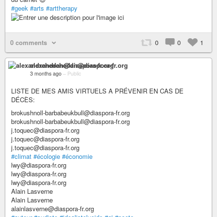
#geek
#arts
#arttherapy
0 comments
0
0
1
alexandrehedan@diaspora-fr.org
3 months ago
–
Public
LISTE DE MES AMIS VIRTUELS A PRÉVENIR EN CAS DE
DÉCÈS:
brokushnoll-barbabeukbull@diaspora-fr.org
brokushnoll-barbabeukbull@diaspora-fr.org
j.toquec@diaspora-fr.org
j.toquec@diaspora-fr.org
j.toquec@diaspora-fr.org
#climat
#écologie
#économie
lwy@diaspora-fr.org
lwy@diaspora-fr.org
lwy@diaspora-fr.org
Alain Lasverne
Alain Lasverne
alainlasverne@diaspora-fr.org