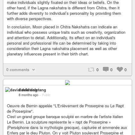
make individuals slightly fixated on their ideas or beliefs. On the
other hand, if the Lagna nakshatra is different from Chitra, then it
further adds diversity to individual’s personality by providing them
with diverse perspectives.
In conclusion, Moon placed in Chitra Nakshatra can indicate an
individual who possess unique traits such as creativity, organization
and attention to detail. Additionally, its effect on an individual's
personal and professional life can be determined by taking into
consideration their Lagna nakshatra placement as well as other
planetary influences present in their birth chart.
0 comments
0
0
0
david deletang
8 months ago
–
Public
Oeuvre de Bernin appelée "L'Enlèvement de Proserpine ou Le Rapt
de Proserpine".
C'est un grand groupe baroque sculpté en marbre de l'artiste italien
Le Bernin. La sculpture représente le « rapt de Proserpine »
(Perséphone dans la mythologie grecque), capturée et emmenée aux
Enfers par le dieu Pluton. On y voit Pluton soulevant Proserpine et