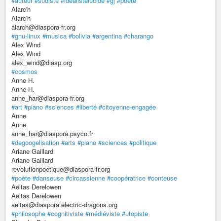
#auteur
#sudiste
#idealistelucide
#gj
#poete
Alarc'h
Alarc'h
alarch@diaspora-fr.org
#gnu-linux
#musica
#bolivia
#argentina
#charango
Alex Wind
Alex Wind
alex_wind@diasp.org
#cosmos
Anne H.
Anne H.
anne_har@diaspora-fr.org
#art
#piano
#sciences
#liberté
#citoyenne-engagée
Anne
Anne
anne_har@diaspora.psyco.fr
#degoogelisation
#arts
#piano
#sciences
#politique
Ariane Gaillard
Ariane Gaillard
revolutionpoetique@diaspora-fr.org
#poète
#danseuse
#circassienne
#coopératrice
#conteuse
Aëltas Derelowen
Aëltas Derelowen
aeltas@diaspora.electric-dragons.org
#philosophe
#cognitiviste
#médiéviste
#utopiste