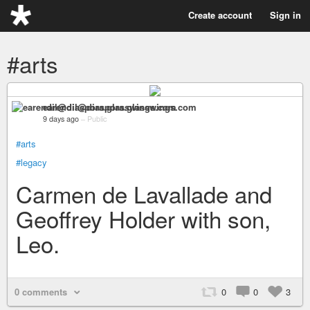
Create account
Sign in
#arts
earendil@diaspora.glasswings.com
9 days ago
–
Public
#arts
#legacy
Carmen de Lavallade and
Geoffrey Holder with son,
Leo.
0 comments
0
0
3