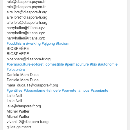
rolo@diaspora.psyco.fr
rolo@diaspora.psyco.fr
airelibre@diaspora-fr.org
airelibre@diaspora-fr.org
airelibre@diaspora-fr.org
harryhaller@iitians.xyz
harryhaller@iitians.xyz
harryhaller@iitians.xyz
#buddhism
#walking
#qigong
#taoism
BIOSPHÈRE
BIOSPHÈRE
biosphere@diaspora-fr.org
#permaculture-et-foret_comestible
#permaculture
#bio
#autonomie
#biosphère
Daniela Mara Duca
Daniela Mara Duca
mara_duca.11@diaspora-fr.org
#gentilles
#doucedame
#sincere
#ouverte_à_tous
#souriante
Lalie Nell
Lalie Nell
lalie@diaspora-fr.org
Michel Walter
Michel Walter
vivant12@diaspora-fr.org
gilles geirnaert