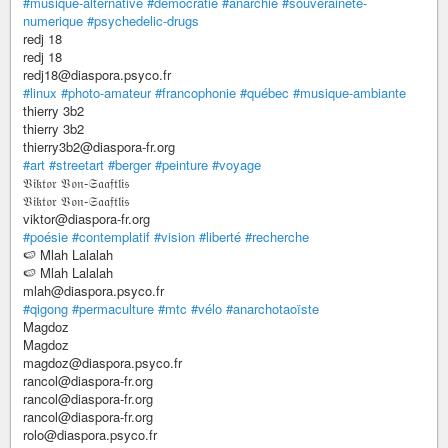
#musique-alternative
#democratie
#anarchie
#souverainete-
numerique
#psychedelic-drugs
redj 18
redj 18
redj18@diaspora.psyco.fr
#linux
#photo-amateur
#francophonie
#québec
#musique-ambiante
thierry 3b2
thierry 3b2
thierry3b2@diaspora-fr.org
#art
#streetart
#berger
#peinture
#voyage
𝔙𝔦𝔨𝔱𝔬𝔯 𝔙𝔬𝔫-𝔖𝔞𝔞𝔣𝔱𝔩𝔦𝔰
𝔙𝔦𝔨𝔱𝔬𝔯 𝔙𝔬𝔫-𝔖𝔞𝔞𝔣𝔱𝔩𝔦𝔰
viktor@diaspora-fr.org
#poésie
#contemplatif
#vision
#liberté
#recherche
🍉 Mlah Lalalah
🍉 Mlah Lalalah
mlah@diaspora.psyco.fr
#qigong
#permaculture
#mtc
#vélo
#anarchotaoïste
Magdoz
Magdoz
magdoz@diaspora.psyco.fr
rancol@diaspora-fr.org
rancol@diaspora-fr.org
rancol@diaspora-fr.org
rolo@diaspora.psyco.fr