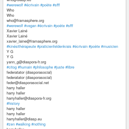
#werewolf
#écrivain
#poète
#sfff
Who
Who
who@framasphere.org
#werewolf
#vegan
#écrivain
#poète
#sfff
Xavier Lainé
Xavier Lainé
xavier_laine@framasphere.org
#kinésithérapeute
#praticienfeldenkrais
#écrivain
#poète
#musicien
Y G
Y G
yann_g@diaspora-fr.org
#citog
#humain
#philosophe
#juste
#libre
federatator (diasporasocial)
federatator (diasporasocial)
feder@diasporasocial.net
harry haller
harry haller
harryhaller@diaspora-fr.org
#history
harry haller
harry haller
harryhaller@diasp.eu
#zen
#walking
#nothing