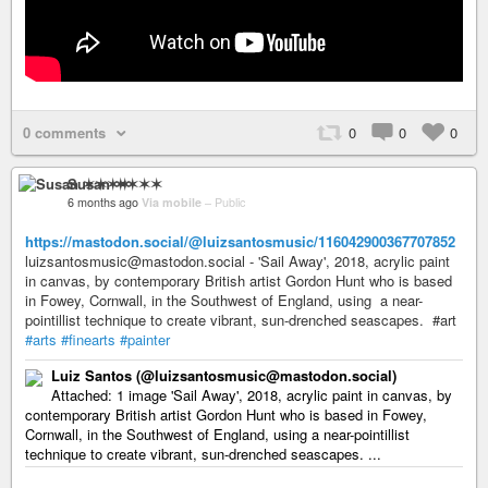
0 comments
0
0
0
Susan ✶✶✶✶
6 months ago
Via mobile
–
Public
https://mastodon.social/@luizsantosmusic/116042900367707852
luizsantosmusic@mastodon.social - 'Sail Away', 2018, acrylic paint
in canvas, by contemporary British artist Gordon Hunt who is based
in Fowey, Cornwall, in the Southwest of England, using a near-
pointillist technique to create vibrant, sun-drenched seascapes. #art
#arts
#finearts
#painter
Luiz Santos (@luizsantosmusic@mastodon.social)
Attached: 1 image 'Sail Away', 2018, acrylic paint in canvas, by
contemporary British artist Gordon Hunt who is based in Fowey,
Cornwall, in the Southwest of England, using a near-pointillist
technique to create vibrant, sun-drenched seascapes. ...