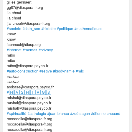
gilles geirnaert
gg87@diaspora-fr.org
ija chouf
ija chouf
ija_chouf@diaspora-fr.org
#societe
#data_scc
#histoire
#politique
#mathematiques
know
know
iconnect@diasp.org
#internet
#memes
#privacy
mibo
mibo
mibo@diaspora.psyco.fr
#auto-construction
#estive
#biodynamie
#mlc
𝒶𝓇𝑜𝒷𝒶𝓈𝑒
𝒶𝓇𝑜𝒷𝒶𝓈𝑒
arobase@diaspora.psyco.fr
#🄷🄰🅂🄷🅃🄰🄶🅂
mishal@diaspora.psyco.fr
mishal@diaspora.psyco.fr
mishal@diaspora.psyco.fr
#spirirualité
#astrologie
#juan-branco
#zoé-sagan
#étienne-chouard
roccadella@diaspora-fr.org
roccadella@diaspora-fr.org
roccadella@diaspora-fr.org