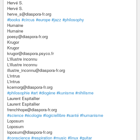
Hervé S.
Hervé S.
herve_s@diaspora-fr.org
#books
#circus
#europe
#jazz
#philosophy
Humaine
Humaine
poesy@diaspora-fr.org
Krugor
Krugor
krugor@diaspora.psyco.fr
L'illustre inconnu
L'illustre inconnu
illustre_inconnu@diaspora-fr.org
L'intrus
L'intrus
kcemorg@diaspora-fr.org
#philosophie
#art
#diogène
#kunisme
#nihilisme
Laurent Espitallier
Laurent Espitallier
frenchhope@diaspora-fr.org
#science
#écologie
#logiciellibre
#santé
#humanisme
Loposum
Loposum
loposum@diaspora-fr.org
#conscience
#respiration
#music
#linux
#guitar