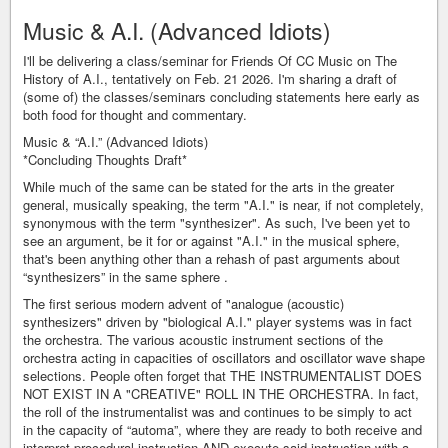
Music & A.I. (Advanced Idiots)
I'll be delivering a class/seminar for Friends Of CC Music on The
History of A.I., tentatively on Feb. 21 2026. I'm sharing a draft of
(some of) the classes/seminars concluding statements here early as
both food for thought and commentary.
Music & “A.I.” (Advanced Idiots)
*Concluding Thoughts Draft*
While much of the same can be stated for the arts in the greater
general, musically speaking, the term "A.I." is near, if not completely,
synonymous with the term "synthesizer". As such, I've been yet to
see an argument, be it for or against "A.I." in the musical sphere,
that's been anything other than a rehash of past arguments about
“synthesizers” in the same sphere .
The first serious modern advent of "analogue (acoustic)
synthesizers" driven by "biological A.I." player systems was in fact
the orchestra. The various acoustic instrument sections of the
orchestra acting in capacities of oscillators and oscillator wave shape
selections. People often forget that THE INSTRUMENTALIST DOES
NOT EXIST IN A "CREATIVE" ROLL IN THE ORCHESTRA. In fact,
the roll of the instrumentalist was and continues to be simply to act
in the capacity of “automa”, where they are ready to both receive and
interpret procedural instruction AND execute said instruction with a