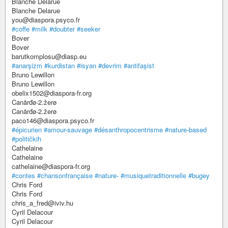
Blanche Delarue
Blanche Delarue
you@diaspora.psyco.fr
#coffe
#milk
#doubter
#seeker
Bover
Bover
barutkomplosu@diasp.eu
#anarşizm
#kurdistan
#isyan
#devrim
#antifaşist
Bruno Lewillon
Bruno Lewillon
obelix1502@diaspora-fr.org
Canårđø-2.žerø
Canårđø-2.žerø
paco146@diaspora.psyco.fr
#épicurien
#amour-sauvage
#désanthropocentrisme
#nature-based
#političkih
Cathelaine
Cathelaine
cathelaine@diaspora-fr.org
#contes
#chansonfrançaise
#nature-
#musiquetraditionnelle
#bugey
Chris Ford
Chris Ford
chris_a_fred@iviv.hu
Cyril Delacour
Cyril Delacour