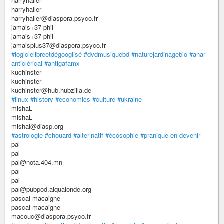
harryhaller
harryhaller
harryhaller@diaspora.psyco.fr
jamais+37 phil
jamais+37 phil
jamaisplus37@diaspora.psyco.fr
#logicielibreetdégooglisé
#dvdmusiquebd
#naturejardinagebio
#anar-
anticlérical
#antigafamx
kuchinster
kuchinster
kuchinster@hub.hubzilla.de
#linux
#history
#economics
#culture
#ukraine
mishaL
mishaL
mishal@diasp.org
#astrologie
#chouard
#alter-natif
#écosophie
#pranique-en-devenir
pal
pal
pal@nota.404.mn
pal
pal
pal@pubpod.alqualonde.org
pascal macaigne
pascal macaigne
macouc@diaspora.psyco.fr