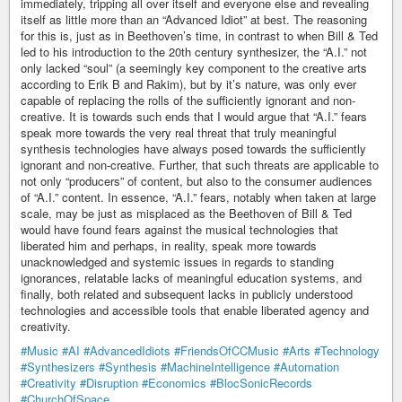
immediately, tripping all over itself and everyone else and revealing
itself as little more than an “Advanced Idiot” at best. The reasoning
for this is, just as in Beethoven’s time, in contrast to when Bill & Ted
led to his introduction to the 20th century synthesizer, the “A.I.” not
only lacked “soul” (a seemingly key component to the creative arts
according to Erik B and Rakim), but by it’s nature, was only ever
capable of replacing the rolls of the sufficiently ignorant and non-
creative. It is towards such ends that I would argue that “A.I.” fears
speak more towards the very real threat that truly meaningful
synthesis technologies have always posed towards the sufficiently
ignorant and non-creative. Further, that such threats are applicable to
not only “producers” of content, but also to the consumer audiences
of “A.I.” content. In essence, “A.I.” fears, notably when taken at large
scale, may be just as misplaced as the Beethoven of Bill & Ted
would have found fears against the musical technologies that
liberated him and perhaps, in reality, speak more towards
unacknowledged and systemic issues in regards to standing
ignorances, relatable lacks of meaningful education systems, and
finally, both related and subsequent lacks in publicly understood
technologies and accessible tools that enable liberated agency and
creativity.
#Music
#AI
#AdvancedIdiots
#FriendsOfCCMusic
#Arts
#Technology
#Synthesizers
#Synthesis
#MachineIntelligence
#Automation
#Creativity
#Disruption
#Economics
#BlocSonicRecords
#ChurchOfSpace