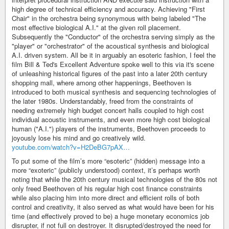
high degree of technical efficiency and accuracy. Achieving "First
Chair" in the orchestra being synonymous with being labeled "The
most effective biological A.I." at the given roll placement.
Subsequently the "Conductor" of the orchestra serving simply as the
"player" or "orchestrator" of the acoustical synthesis and biological
A.I. driven system. All be it in arguably an esoteric fashion, I feel the
film Bill & Ted's Excellent Adventure spoke well to this via it's scene
of unleashing historical figures of the past into a later 20th century
shopping mall, where among other happenings, Beethoven is
introduced to both musical synthesis and sequencing technologies of
the later 1980s. Understandably, freed from the constraints of
needing extremely high budget concert halls coupled to high cost
individual acoustic instruments, and even more high cost biological
human ("A.I.") players of the instruments, Beethoven proceeds to
joyously lose his mind and go creatively wild.
youtube.com/watch?v=H2DeBG7pAX…
To put some of the film’s more “esoteric” (hidden) message into a
more “exoteric” (publicly understood) context, it’s perhaps worth
noting that while the 20th century musical technologies of the 80s not
only freed Beethoven of his regular high cost finance constraints
while also placing him into more direct and efficient rolls of both
control and creativity, it also served as what would have been for his
time (and effectively proved to be) a huge monetary economics job
disrupter, if not full on destroyer. It disrupted/destroyed the need for