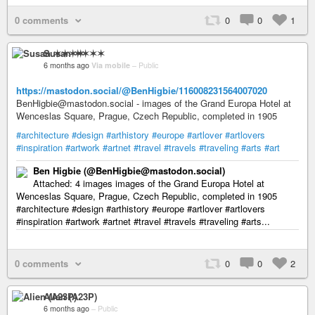
0 comments
0
0
1
Susan ✶✶✶✶
6 months ago
Via mobile
–
Public
https://mastodon.social/@BenHigbie/116008231564007020
BenHigbie@mastodon.social - images of the Grand Europa Hotel at
Wenceslas Square, Prague, Czech Republic, completed in 1905
#architecture
#design
#arthistory
#europe
#artlover
#artlovers
#inspiration
#artwork
#artnet
#travel
#travels
#traveling
#arts
#art
Ben Higbie (@BenHigbie@mastodon.social)
Attached: 4 images images of the Grand Europa Hotel at
Wenceslas Square, Prague, Czech Republic, completed in 1905
#architecture #design #arthistory #europe #artlover #artlovers
#inspiration #artwork #artnet #travel #travels #traveling #arts...
0 comments
0
0
2
Alien (A23P)
6 months ago
–
Public