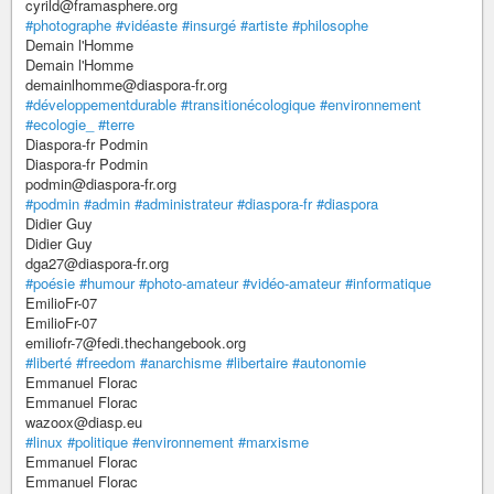
cyrild@framasphere.org
#photographe
#vidéaste
#insurgé
#artiste
#philosophe
Demain l'Homme
Demain l'Homme
demainlhomme@diaspora-fr.org
#développementdurable
#transitionécologique
#environnement
#ecologie_
#terre
Diaspora-fr Podmin
Diaspora-fr Podmin
podmin@diaspora-fr.org
#podmin
#admin
#administrateur
#diaspora-fr
#diaspora
Didier Guy
Didier Guy
dga27@diaspora-fr.org
#poésie
#humour
#photo-amateur
#vidéo-amateur
#informatique
EmilioFr-07
EmilioFr-07
emiliofr-7@fedi.thechangebook.org
#liberté
#freedom
#anarchisme
#libertaire
#autonomie
Emmanuel Florac
Emmanuel Florac
wazoox@diasp.eu
#linux
#politique
#environnement
#marxisme
Emmanuel Florac
Emmanuel Florac