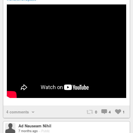
4 comments
0
4
1
Ad Nauseam Nihil
7 months ago
–
Public