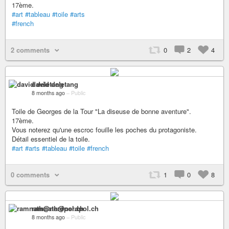
17ème.
#art
#tableau
#toile
#arts
#french
2 comments
0
2
4
david deletang
8 months ago
–
Public
Toile de Georges de la Tour "La diseuse de bonne aventure".
17ème.
Vous noterez qu'une escroc fouille les poches du protagoniste.
Détail essentiel de la toile.
#art
#arts
#tableau
#toile
#french
0 comments
1
0
8
ramnath@nerdpol.ch
8 months ago
–
Public