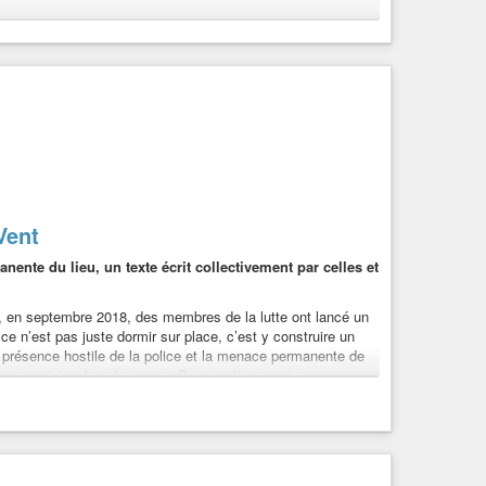
Vent
ente du lieu, un texte écrit collectivement par celles et
llipsis}
, en septembre 2018, des membres de la lutte ont lancé un
 ce n’est pas juste dormir sur place, c’est y construire un
a présence hostile de la police et la menace permanente de
 nous projeter dans le temps. Constructions, potagers,
t du printemps a été pour nous l’occasion de nous déplacer,
trions. Au fil des moments partagés, des rires, des craintes,
croise, parfois à l’Amassada, parfois ailleurs, des
rs se développent et c’est tout une nouvelle cartographie