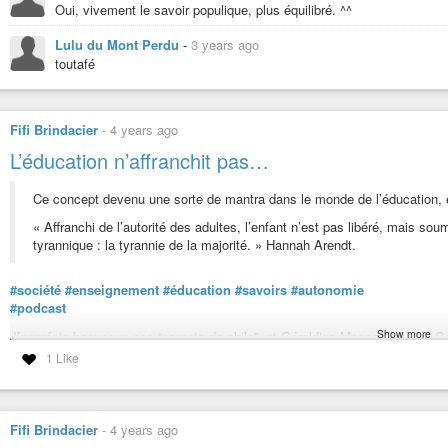
Oui, vivement le savoir populique, plus équilibré. ^^
Lulu du Mont Perdu
-
3 years ago
toutafé
Fifi Brindacier
-
4 years ago
L’éducation n’affranchit pas…
Ce concept devenu une sorte de mantra dans le monde de l’éducation, en
« Affranchi de l’autorité des adultes, l’enfant n’est pas libéré, mais sou
tyrannique : la tyrannie de la majorité. » Hannah Arendt.
#société
#enseignement
#éducation
#savoirs
#autonomie
#podcast
Show more
J’apprécie beaucoup ces “carnets de philo”, et Géraldine Mosna-Savoye. Com
remède, mais d’en formuler le problème”.
1 Like
L'éducation n'affranchit pas
L'éducation doit-elle être fondée sur l'autorité ou sur l'autonomie ?
Fifi Brindacier
-
4 years ago