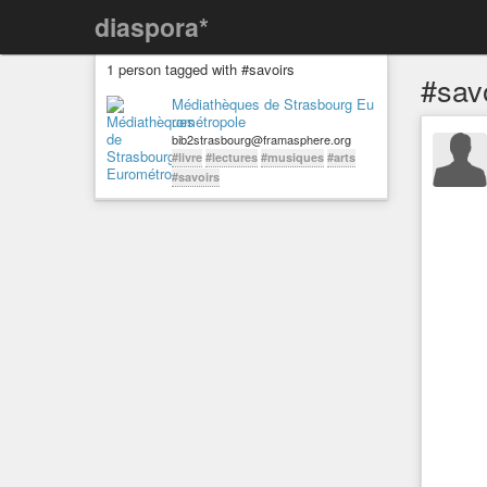
diaspora*
1 person tagged with #savoirs
#sav
Médiathèques de Strasbourg Eu
rométropole
bib2strasbourg@framasphere.org
#livre
#lectures
#musiques
#arts
#savoirs