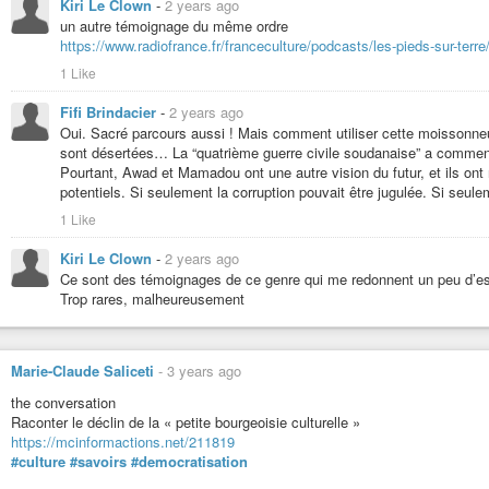
Kiri Le Clown
-
2 years ago
Demain, tout peut changer”.
un autre témoignage du même ordre
https://www.radiofrance.fr/franceculture/podcasts/les-pieds-sur-te
#immigration
#migrants
#agriculture
#apprentissage
#savoirs
#transm
1 Like
TÉMOIGNAGE. Entré en France illégalement à 16 ans, Mamadou élè
Fifi Brindacier
-
2 years ago
peux être en paix"
Oui. Sacré parcours aussi ! Mais comment utiliser cette moissonneus
À le voir être aussi à l’aise au milieu du troupeau de vaches allaitantes, ri
sont désertées… La “quatrième guerre civile soudanaise” a commencé 
de son pays, la Côte d’Ivoire, alors qu’il avait à peine 16 ans, il a dû réappr
Pourtant, Awad et Mamadou ont une autre vision du futur, et ils ont
potentiels. Si seulement la corruption pouvait être jugulée. Si seul
1 Like
Kiri Le Clown
-
2 years ago
Ce sont des témoignages de ce genre qui me redonnent un peu d’es
Trop rares, malheureusement
Marie-Claude Saliceti
-
3 years ago
the conversation
Raconter le déclin de la « petite bourgeoisie culturelle »
https://mcinformactions.net/211819
#culture
#savoirs
#democratisation