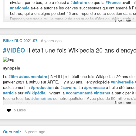
nivelant par le bas, elle a réussi à
#détruire
ce que la
#France
avait mi
#nationale
a-t-elle autorisé les dérives successives qui ont amené à l’
Lettres, qui a enseigné pendant 45 ans, répond à cette question dans so
l’apocalypse scolaire”, le tome 2 de son succès d’édition, déjà vendu 
Show more
https://www.youtube.com/watch?v=ybJ43OZwvZE
#politique
#analyse
Bliter DLC 2021.07
-
6 years ago
#VIDÉO
Il était une fois Wikipedia 20 ans d’ency
synopsis
Le
#film
#documentaire
[INÉDIT] « Il était une fois Wikipedia : 20 ans d’
janvier 2021 à 00h30 sur ARTE. Il y a 20 ans, l’encyclopédie
#universelle
radicalement la
#production
de
#savoirs
. La
#promesse
a-t-elle été tenu
#article
sur
#Wikipédia
, invitant la
#communauté
#Internet
à participer à
touche tous les
#domaines
de notre quotidien. Avec plus de 50 millions d’ar
Show more
temps. Wikipédia s’est ouvert sur une promesse : démocratiser radicalemen
millénaires par les
#élites
. Tout le
#monde
peut
#collaborer
à la
#plate-f
5 Likes
n’entrent en ligne de compte. Ce projet est-t-il vraiment cette
#utopie
deve
documentaire plonge au coeur de l’encyclopédie en ligne grâce au
#témoig
#anonymes
originaires du monde entier. Jimmy Wales et Larry Sanger,
#fo
projet dès son lancement, ce dont ils n’osaient même pas rêver. Sanger est
Ours noir
-
6 years ago
L'école fabrique des consommateurs semi-illettrés