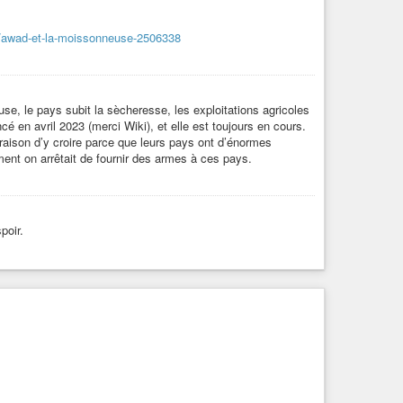
rre/awad-et-la-moissonneuse-2506338
ission
#échanges
#solidarité
ve des vaches en Béarn, "un endroit où tu sais que tu
e, le pays subit la sècheresse, les exploitations agricoles
en ne laisse imaginer la vie que Mamadou a dû affronter. Parti
en avril 2023 (merci Wiki), et elle est toujours en cours.
endre...
 raison d’y croire parce que leurs pays ont d’énormes
ement on arrêtait de fournir des armes à ces pays.
poir.