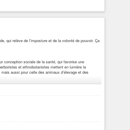
de, qui relève de l’imposture et de la volonté de pouvoir. Ça
 conception sociale de la santé, qui favorise une
herboristes et ethnobotanistes mettent en lumière la
e, mais aussi pour celle des animaux d’élevage et des
s
 n'est plus regardée et plus nommée, n'existe plus »
cience froide, qui relève de l'imposture et de la volonté de