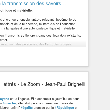
 à la transmission des savoirs…
litique et matérielle.
t chercheurs, enseignant.e.s refusant l’hégémonie de
ionale et de la re-cherche, militant.e.s de l’éducation
t à la reprise d’une autonomie politique et matérielle.
 en France. Ils se tiendront dans des lieux déjà existants,
enter.
ntive au soin des personnes, des lieux, des groupes.
 figurent sur le site
www.reprisesdesavoirs.org
.
ers collectifs visant au partage et à la transmission des
olitique et matérielle. Venus ...
llettrés - Le Zoom - Jean-Paul Brighelli
toyens
est à l’agonie. Elle accomplit aujourd’hui ce pour
du
#marché
, elle fabrique à la chaîne une masse de
aborer enfin l’
#égalité
promise par la
#République
en