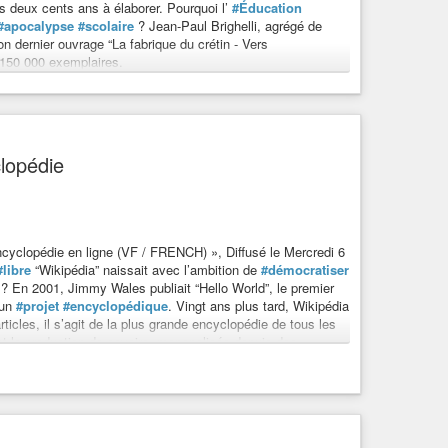
s deux cents ans à élaborer. Pourquoi l’
#Éducation
#apocalypse
#scolaire
? Jean-Paul Brighelli, agrégé de
n dernier ouvrage “La fabrique du crétin - Vers
à 150 000 exemplaires.
clopédie
encyclopédie en ligne (VF / FRENCH) », Diffusé le Mercredi 6
#libre
“Wikipédia” naissait avec l’ambition de
#démocratiser
e ? En 2001, Jimmy Wales publiait “Hello World”, le premier
 un
#projet
#encyclopédique
. Vingt ans plus tard, Wikipédia
ticles, il s’agit de la plus grande encyclopédie de tous les
t la production de savoirs, monopolisée depuis des
orme
, sans que le niveau d’
#éducation
ou l’origine sociale
nue
#réalité
?
#Conservatrice
ou
#radicale
? Ce
nage
de nombreux “Wikipédiens”, ces
#contributeurs
ndateurs
du
#site
, racontent l’engouement qu’a connu le
 pourtant aujourd’hui l’un des plus grands
#détracteurs
de
 - Le Zoom - Jean-Paul Brighelli - TVL