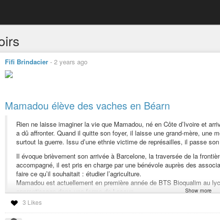
oirs
Fifi Brindacier
-
2 years ago
Mamadou élève des vaches en Béarn
Rien ne laisse imaginer la vie que Mamadou, né en Côte d’Ivoire et arriv
a dû affronter. Quand il quitte son foyer, il laisse une grand-mère, une mè
surtout la guerre. Issu d’une ethnie victime de représailles, il passe son 
Il évoque brièvement son arrivée à Barcelone, la traversée de la fronti
accompagné, il est pris en charge par une bénévole auprès des associat
faire ce qu’il souhaitait : étudier l’agriculture.
Mamadou est actuellement en première année de BTS Bioqualim au lycé
apprentissage dans une ferme de Lescun.
Show more
3 Likes
Ce que Mamadou apprend, il souhaite le transmettre. Tous ces savoirs ac
“Plus tard, je voudrais essayer de ramener chez moi la connaissance que 