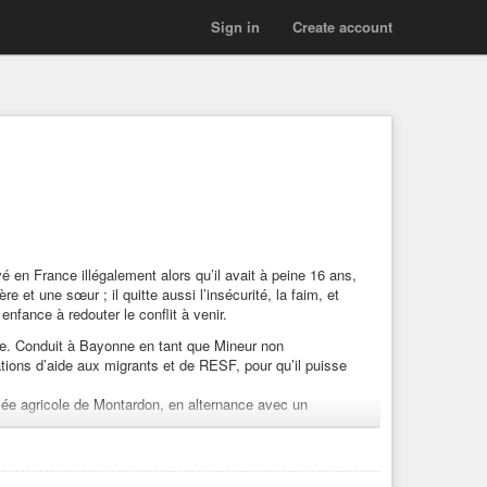
Sign in
Create account
é en France illégalement alors qu’il avait à peine 16 ans,
re et une sœur ; il quitte aussi l’insécurité, la faim, et
enfance à redouter le conflit à venir.
ère. Conduit à Bayonne en tant que Mineur non
ions d’aide aux migrants et de RESF, pour qu’il puisse
e agricole de Montardon, en alternance avec un
quis, il souhaite les apporter à son pays d’origine.
j’ai acquise ici. Quand je vois mon avenir, il est vaste.