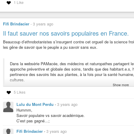
1 Like
Fifi Brindacier
-
3 years ago
Il faut sauver nos savoirs populaires en France.
Beaucoup d’ethnobotanistes s’insurgent contre cet orgueil de la science froi
les gêne de savoir que le peuple a pu savoir sans eux.
Dans la websérie PAMacée, des médecins et naturopathes partagent leur
approche préventive et globale des soins, tandis que des habitant.e.s, 
pertinence des savoirs liés aux plantes, à la fois pour la santé humain
cultures.
Show more
5 Likes
Lire la suite dans ce passionnant article…
Lien invidious pour la chaîne PAMacée.
Lulu du Mont Perdu
-
3 years ago
#nature
#plantes
#botanique
#ethnobotanique
#science
#santé
#savoir
Hummm,
Savoir populaire vs savoir académique.
Il faut sauver nos savoirs populaires en France : « une plante qui
C’est pas gagné…;
On est pas mal d’ethnobotanistes à s'insurger contre cet orgueil de la s
Fifi Brindacier
-
3 years ago
pouvoir. Ça les gêne de savoir que le peuple a pu savoir sans eux.