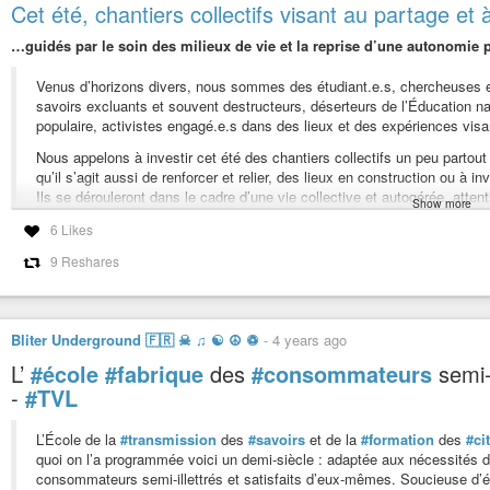
Cet été, chantiers collectifs visant au partage et
…guidés par le soin des milieux de vie et la reprise d’une autonomie po
Venus d’horizons divers, nous sommes des étudiant.e.s, chercheuses e
savoirs excluants et souvent destructeurs, déserteurs de l’Éducation nat
populaire, activistes engagé.e.s dans des lieux et des expériences visan
Nous appelons à investir cet été des chantiers collectifs un peu partout
qu’il s’agit aussi de renforcer et relier, des lieux en construction ou à inv
Ils se dérouleront dans le cadre d’une vie collective et autogérée, atte
Show more
Toutes les informations pour participer à des chantiers ou pour en initier
6 Likes
9 Reshares
#luttes
#pluriversités
#savoirs
#transmission
Cet été, tous aux chantiers !
Les autrices et auteurs de cette tribune appellent à rejoindre des chanti
Bliter Underground 🇫🇷 ☠ ♫ ☯ ☮ ♽
-
4 years ago
savoirs, guidés par le soin des milieux de vie et la reprise d’une autonomie p
L’
#école
#fabrique
des
#consommateurs
semi-i
-
#TVL
L’École de la
#transmission
des
#savoirs
et de la
#formation
des
#ci
quoi on l’a programmée voici un demi-siècle : adaptée aux nécessités 
consommateurs semi-illettrés et satisfaits d’eux-mêmes. Soucieuse d’él