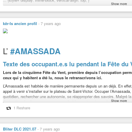
::: {style=“display: inline-block; vertical-align: top;”}
Show more
[
#
Histoire
(s)decirque(s)
]
{.Emoji
kêr-Is ancien profil
-
7 years ago
.Emoji–forText} “Le cirque contemporain est génétiquement divers,
métissé et labile”. Un éclairage intéressant sur CNAC-BnF, pour mieux
comprendre ce qu’est le
#
cirque
L’
#AMASSADA
#
contemporain
ou “nouveau cirque” !
#
origines
Texte des occupant.e.s lu pendant la Fête du 
#
histoire
#
savoirs
Lors de la cinquième Fête du Vent, première depuis l’occupation perman
[]{.tco-ellipsis}[cirque-cnac.bnf.fr/fr/esthetiques]{.js-display-url}[…]{.tco-e
ceux qui y habitent a été lu, nous le retranscrivons ici.
pic.twitter.com/DJYnCD06uu
:::
L’Amassada est habitée de manière permanente depuis un an déjà. En effet
appel à venir s’installer sur le plateau de Saint-Victor. Occuper l’Amassada,
quotidien, rechercher une autonomie, se réapproprier des savoirs. Malgré l
::: {style=“display: block; vertical-align: top;”}
Show more
destruction des lieux, nous avons souhaité nous inscrire sur le territoire et
événements, assemblées ont rythmé notre vie ici.
1 Reshare
:::
L’occupation ne nous a pas isolés du reste du monde. Au contraire, le débu
d’aller voir d’autres lieux, de créer des liens avec les gens que nous rencon
etc …, de la confiance se crée, et c’est avec beaucoup de plaisir que l’on re
https://twitter.com/CIAM_Aix/status/1236600045530681344
Bliter DLC 2021.07
-
7 years ago
personnes rencontrées dans l’année. Des liens forts, des amitiés, des amou