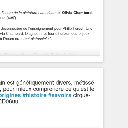
 connaît de profonds
#bouleversements
. Sur ce site, par
résentés, bien que de plus en plus de
#contributeurs
et
mment l’encyclopédie a-t-elle évolué ? Est-ce un projet à
À l’heure de la dictature numérique
, et
Olivia Chambard
,
centrés” ?..
ure (≈35’).
n déconnectée de l’enseignement pour Philip Forest. Une
n ligne - Film documentaire 2021 -
#ARTE
Olivia Chambard. Diagnostic et tour d’horizon des enjeux
 à l’heure du
« tout distanciel »"
.
e
#Technocritique
#Tyrannie_Technologique
#Capitalisme
#Néolibéralisme
#Philippe_Forest
Chambard
#OliviaChambard
#Chambard
#LaGrandeTable
ain est génétiquement divers, métissé
/Médias, Science/Technologie, Société, Découverte
F, pour mieux comprendre ce qu’est le
é de Nantes, et Olivia Chambard, docteure en science sociales
on-Sorbonne.
origines
#histoire
#savoirs
cirque-
nCD06uu
e
#Histoire
#Investigations
#Médias
#Reportage