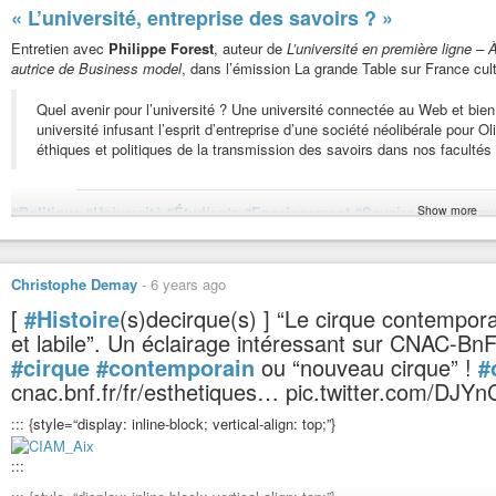
Wikipédia. Que s’est-il passé ? Wikipédia est le
#miroir
d’une
#société
qui
Chaîne officielle TVLibertés
-
YouTube
« L’université, entreprise des savoirs ? »
exemple, les
#femmes
et les
#hommes
des
#pays
du
#Sud
sont sous-rep
#contributrices
bousculent ce statu quo. Vingt ans après sa
#création
, co
Entretien avec
Philippe Forest
, auteur de
L’université en première ligne – 
visée véritablement
#planétaire
ou un
#outil
qui
#produit
des savoirs “euro
autrice de Business model
, dans l’émission La grande Table sur France cult
info
Quel avenir pour l’université ? Une université connectée au Web et bie
Titre de documentaire :Il était une fois Wikipedia : 20 ans d’encyclopédie e
université infusant l’esprit d’entreprise d’une société néolibérale pour 
éthiques et politiques de la transmission des savoirs dans nos facultés
Titre d’émission : Il était une fois Wikipedia
Titre d’épisode : 20 ans d’encyclopédie en ligne
Show more
#Politique
#Université
#Étudiants
#Enseignement
#Savoirs
#Numériqu
Chaine TV : ARTE
#Tyrannie-Technologique
#TyrannieTechnologique
#Vidéosurveillance
Date de diffusion : 06/01/2021
#Philippe-Forest
#PhilippeForest
#Forest
#Olivia_Chambard
#Olivia-
#FranceCulture
#France
#France2020
#2020
#fr
Nationalité : Allemand
Christophe Demay
-
6 years ago
[
#Histoire
(s)decirque(s) ] “Le cirque contempor
Genre : Documentaire/Reportage, Enquête/Investigations, Histoire, Culture
L’université, entreprise des savoirs ?
et labile”. Un éclairage intéressant sur CNAC-Bn
Avec Philippe Forest, professeur en littérature française à l'Universit
Durée : 51min
de l’EHESS, chercheuse affiliée au CNAM et enseignante à Paris 1 Panthé
#cirque
#contemporain
ou “nouveau cirque” !
#
Langue : Français
cnac.bnf.fr/fr/esthetiques… pic.twitter.com/DJY
Télécharger ce Documentaire
ici
ou
ici
::: {style=“display: inline-block; vertical-align: top;”}
#Documentaires
#Exclus
#Inédits
#Films
#Culture
#Littérature
#Enquêt
#Science
#Technologie
#Société
:::