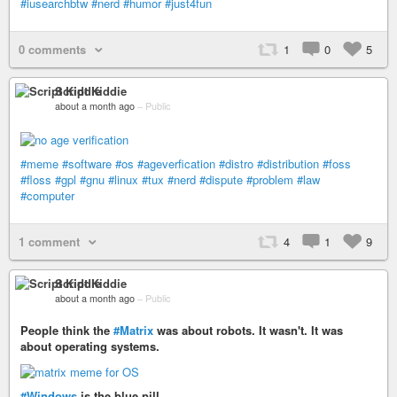
#iusearchbtw
#nerd
#humor
#just4fun
0 comments
1
0
5
Script Kiddie
about a month ago
–
Public
#meme
#software
#os
#ageverfication
#distro
#distribution
#foss
#floss
#gpl
#gnu
#linux
#tux
#nerd
#dispute
#problem
#law
#computer
1 comment
4
1
9
Script Kiddie
about a month ago
–
Public
People think the
#Matrix
was about robots. It wasn't. It was
about operating systems.
#Windows
is the blue pill.