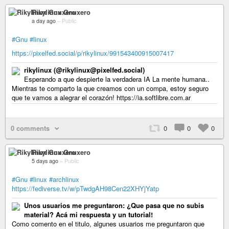
Rikylinux Gnuxero
a day ago
–
Public
#Gnu
#linux
https://pixelfed.social/p/rikylinux/991543400915007417
rikylinux (@rikylinux@pixelfed.social)
Esperando a que despierte la verdadera IA La mente humana..
Mientras te comparto la que creamos con un compa, estoy seguro
que te vamos a alegrar el corazón! https://ia.softlibre.com.ar
0 comments
0
0
0
Rikylinux Gnuxero
5 days ago
–
Public
#Gnu
#linux
#archlinux
https://fediverse.tv/w/pTwdgAH98Cen22XHYjYatp
Unos usuarios me preguntaron: ¿Que pasa que no subis
material? Acá mi respuesta y un tutorial!
Como comento en el titulo, algunes usuarios me preguntaron que