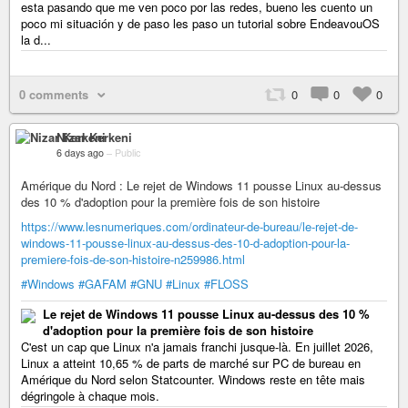
esta pasando que me ven poco por las redes, bueno les cuento un
poco mi situación y de paso les paso un tutorial sobre EndeavouOS
la d...
0 comments
0
0
0
Nizar Kerkeni
6 days ago
–
Public
Amérique du Nord : Le rejet de Windows 11 pousse Linux au-dessus
des 10 % d'adoption pour la première fois de son histoire
https://www.lesnumeriques.com/ordinateur-de-bureau/le-rejet-de-
windows-11-pousse-linux-au-dessus-des-10-d-adoption-pour-la-
premiere-fois-de-son-histoire-n259986.html
#Windows
#GAFAM
#GNU
#Linux
#FLOSS
Le rejet de Windows 11 pousse Linux au-dessus des 10 %
d'adoption pour la première fois de son histoire
C'est un cap que Linux n'a jamais franchi jusque-là. En juillet 2026,
Linux a atteint 10,65 % de parts de marché sur PC de bureau en
Amérique du Nord selon Statcounter. Windows reste en tête mais
dégringole à chaque mois.