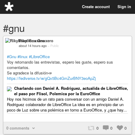
Create account
Sign in
#gnu
Rikylinux Gnuxero
about 14 hours ago
–
Public
#Gnu
#linux
#LibreOffice
Voy retomando las entrevistas, espero les guste, espero sus
comentarios.
Se agradece la difusión📣
https://fediverse.tv/w/gQx5Bc4GmZurBNY3eoApZj
Charlando con Daniel A. Rodriguez, actualida de LibreOffice,
el paso por Flisol, Polemica por la EuroOffice
Hoy nos hicimos de un rato para conversar con un amigo Daniel A.
Rodriguez colaborador de LibreOffice La idea es en principio dar un
poco de Luz sobre una polémica en torno a EuroOffice, y ¿que hay...
0 comments
0
0
0