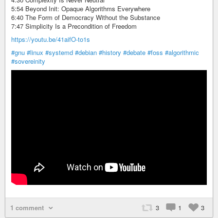
5:54 Beyond Init: Opaque Algorithms Everywhere
6:40 The Form of Democracy Without the Substance
7:47 Simplicity Is a Precondition of Freedom
https://youtu.be/41aifO-to1s
#gnu
#linux
#systemd
#debian
#history
#debate
#foss
#algorithmic
#sovereinity
1 comment
3
1
3