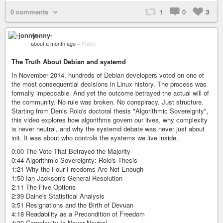
0 comments
1
0
3
-jonny-
about a month ago
–
Public
The Truth About Debian and systemd
In November 2014, hundreds of Debian developers voted on one of
the most consequential decisions in Linux history. The process was
formally impeccable. And yet the outcome betrayed the actual will of
the community. No rule was broken. No conspiracy. Just structure.
Starting from Denis Roio's doctoral thesis "Algorithmic Sovereignty",
this video explores how algorithms govern our lives, why complexity
is never neutral, and why the systemd debate was never just about
init. It was about who controls the systems we live inside.
0:00 The Vote That Betrayed the Majority
0:44 Algorithmic Sovereignty: Roio's Thesis
1:21 Why the Four Freedoms Are Not Enough
1:50 Ian Jackson's General Resolution
2:11 The Five Options
2:39 Daine's Statistical Analysis
3:51 Resignations and the Birth of Devuan
4:18 Readability as a Precondition of Freedom
4:30 Complexity Is Never Neutral