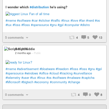
I wonder which
#distribution
he's using?
#meme
#software
#car
#sticker
#traffic
#linux
#love
#fan
#nerd
#os
#tux
#foss
#floss
#opensource
#gnu
#gpl
#computer
#distro
5 comments
4
5
13
Script Kiddie
2 months ago
–
Public
#meme
#advertisement
#bloatware
#freedom
#floss
#foss
#gnu
#gpl
#opensource
#windows
#office
#cloud
#tracking
#surveillance
#telemetry
#user
#tux
#linux
#os
#software
#malware
#captcha
#Microsoft
#bigtech
#economy
#community
#change
0 comments
4
0
8