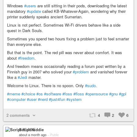
Windows
#users
are still sitting in their pods, downloading the latest
mandatory
#update
called KB-Whatever-Again, wondering why their
printer suddenly speaks ancient Sumerian.
Linux is not perfect. Sometimes Wi-Fi drivers behave like a side
quest in Dark Souls.
Sometimes you spend two hours fixing a problem just to feel smarter
than everyone else.
But that is the point. The red pill was never about comfort. It was
about
#freedom
.
And freedom means occasionally reading a forum post written by a
Finnish guy in 2007 who solved your
#problem
and vanished forever
like a
#Jedi
master.
Welcome to Linux. There is no spoon. Only
#sudo
.
#meme
#choice
#os
#software
#foss
#floss
#opensource
#gnu
#gpl
#computer
#user
#nerd
#just4fun
#system
2 comments
4
2
6
Script Kiddie
about a month ago
–
Public