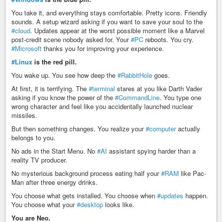
You take it, and everything stays comfortable. Pretty icons. Friendly
sounds. A setup wizard asking if you want to save your soul to the
#cloud
. Updates appear at the worst possible moment like a Marvel
post-credit scene nobody asked for. Your
#PC
reboots. You cry.
#Microsoft
thanks you for improving your experience.
#Linux
is the red pill.
You wake up. You see how deep the
#RabbitHole
goes.
At first, it is terrifying. The
#terminal
stares at you like Darth Vader
asking if you know the power of the
#CommandLine
. You type one
wrong character and feel like you accidentally launched nuclear
missiles.
But then something changes. You realize your
#computer
actually
belongs to you.
No ads in the Start Menu. No
#AI
assistant spying harder than a
reality TV producer.
No mysterious background process eating half your
#RAM
like Pac-
Man after three energy drinks.
You choose what gets installed. You choose when
#updates
happen.
You choose what your
#desktop
looks like.
You are Neo.