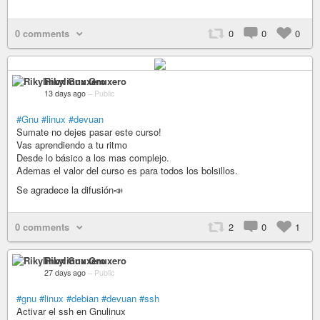
0 comments
0
0
0
Rikylinux Gnuxero
13 days ago
–
Public
#Gnu
#linux
#devuan
Sumate no dejes pasar este curso!
Vas aprendiendo a tu ritmo
Desde lo básico a los mas complejo.
Ademas el valor del curso es para todos los bolsillos.
Se agradece la difusión📣
0 comments
2
0
1
Rikylinux Gnuxero
27 days ago
–
Public
#gnu
#linux
#debian
#devuan
#ssh
Activar el ssh en Gnulinux