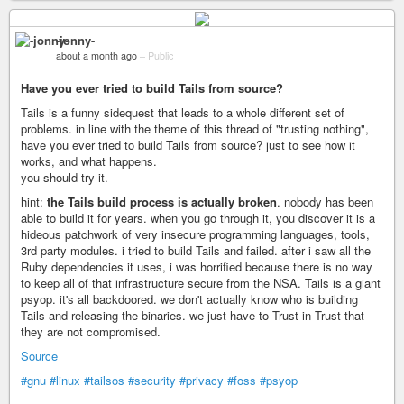
-jonny-
about a month ago
–
Public
Have you ever tried to build Tails from source?
Tails is a funny sidequest that leads to a whole different set of
problems. in line with the theme of this thread of "trusting nothing",
have you ever tried to build Tails from source? just to see how it
works, and what happens.
you should try it.
hint:
the Tails build process is actually broken
. nobody has been
able to build it for years. when you go through it, you discover it is a
hideous patchwork of very insecure programming languages, tools,
3rd party modules. i tried to build Tails and failed. after i saw all the
Ruby dependencies it uses, i was horrified because there is no way
to keep all of that infrastructure secure from the NSA. Tails is a giant
psyop. it's all backdoored. we don't actually know who is building
Tails and releasing the binaries. we just have to Trust in Trust that
they are not compromised.
Source
#gnu
#linux
#tailsos
#security
#privacy
#foss
#psyop