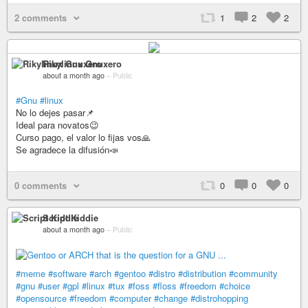
2 comments
1
2
2
Rikylinux Gnuxero
about a month ago
–
Public
#Gnu
#linux
No lo dejes pasar📌
Ideal para novatos😉
Curso pago, el valor lo fijas vos🙏
Se agradece la difusión📣
0 comments
0
0
0
Script Kiddie
about a month ago
–
Public
#meme
#software
#arch
#gentoo
#distro
#distribution
#community
#gnu
#user
#gpl
#linux
#tux
#foss
#floss
#freedom
#choice
#opensource
#freedom
#computer
#change
#distrohopping