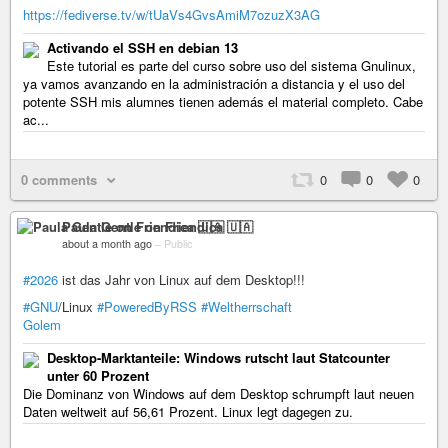
https://fediverse.tv/w/tUaVs4GvsAmiM7ozuzX3AG
Activando el SSH en debian 13
Este tutorial es parte del curso sobre uso del sistema Gnulinux,
ya vamos avanzando en la administración a distancia y el uso del
potente SSH mis alumnes tienen además el material completo. Cabe
ac...
0 comments
0
0
0
Paula Gentle on Friendica 🇺🇦
about a month ago
–
Public
#2026
ist das Jahr von Linux auf dem Desktop!!!
#GNU
/Linux
#PoweredByRSS
#Weltherrschaft
Golem
Desktop-Marktanteile: Windows rutscht laut Statcounter
unter 60 Prozent
Die Dominanz von Windows auf dem Desktop schrumpft laut neuen
Daten weltweit auf 56,61 Prozent. Linux legt dagegen zu.