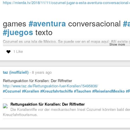
https://mierda.tv/2018/11/11/cozumel-jugar-a-esta-aventura-conversacional-
que conecta desde allí. Aparte de eso existe una aventura conversacional 
games
conversacional
#aventura
#
texto
#juegos
Cozumel es una isla de México. Se puede ver en el mapa aquí: Allí exis
Show more
conecta desde allí. Aparte de eso existe una aventura conversacional lla
1 Like
posible jugar a la versión para Spectrum (el ordenador) Una […]
La entrada
Cozumel – Jugar a esta aventura conversacional en GNU/Linux
taz (inoffiziell)
-
8 years ago
Cozumel - Jugar a esta aventura conversacional en GNU/Linux - [
Cozumel es una isla de México. Se puede ver en el mapa aquí: Allí e
Rettungsaktion für Korallen: Der Riffretter
que conecta desde allí. Aparte de eso existe una aventura conversacional 
http://www.taz.de/Rettungsaktion-fuer-Korallen/!5495836/
#Cozumel
#Korallen
#Kreuzfahrtschiffe
#Tauchen
#ReiselandMexiko
#R
Rettungsaktion für Korallen: Der Riffretter
Die Korallenriffe vor der mexikanischen Insel Cozumel könnten bald de
Kreuzfahrttourismus.