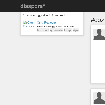
diaspora*
1 person tagged with #cozumel
#coz
Xiku Francesc
xikufrancesc@joindiaspora.com
#cozumel
#gnusocial
#xmpp
#gnu